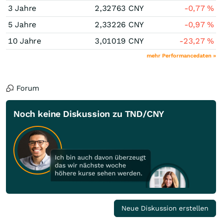
3 Jahre
2,32763
CNY
-0,77
%
5 Jahre
2,33226
CNY
-0,97
%
10 Jahre
3,01019
CNY
-23,27
%
mehr Performancedaten »
Forum
Noch keine Diskussion zu TND/CNY
Neue Diskussion erstellen