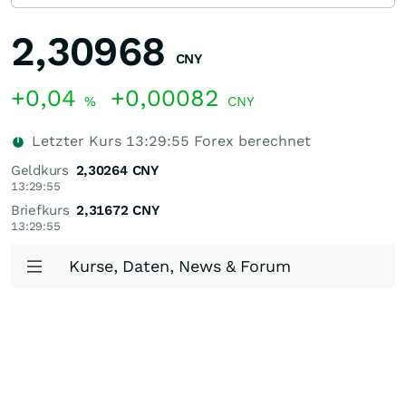
2,30968
CNY
+0,04
+0,00082
%
CNY
Letzter Kurs
13:29:55
Forex berechnet
Geldkurs
2,30264
CNY
13:29:55
Briefkurs
2,31672
CNY
13:29:55
Kurse, Daten, News & Forum