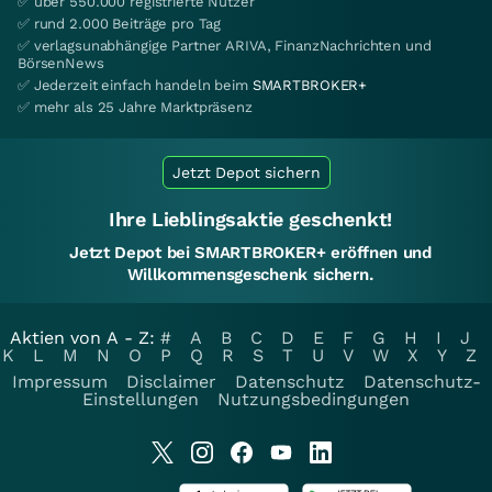
✅ über 550.000 registrierte Nutzer
✅ rund 2.000 Beiträge pro Tag
✅ verlagsunabhängige Partner ARIVA, FinanzNachrichten und
BörsenNews
✅ Jederzeit einfach handeln beim
SMARTBROKER+
✅ mehr als 25 Jahre Marktpräsenz
Jetzt Depot sichern
Ihre Lieblingsaktie geschenkt!
Jetzt Depot bei SMARTBROKER+ eröffnen und
Willkommensgeschenk sichern.
Aktien von A - Z:
#
A
B
C
D
E
F
G
H
I
J
K
L
M
N
O
P
Q
R
S
T
U
V
W
X
Y
Z
Impressum
Disclaimer
Datenschutz
Datenschutz-
Einstellungen
Nutzungsbedingungen