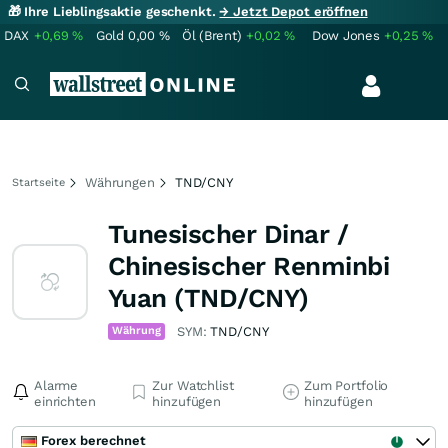
🎁 Ihre Lieblingsaktie geschenkt.
→ Jetzt Depot eröffnen
DAX
+0,69
%
Gold
0,00
%
Öl (Brent)
+0,02
%
Dow Jones
+0,25
%
Währungen
TND/CNY
Startseite
Tunesischer Dinar /
Chinesischer Renminbi
Yuan (TND/CNY)
Währung
SYM:
TND/CNY
Alarme
Zur Watchlist
Zum Portfolio
einrichten
hinzufügen
hinzufügen
Forex berechnet