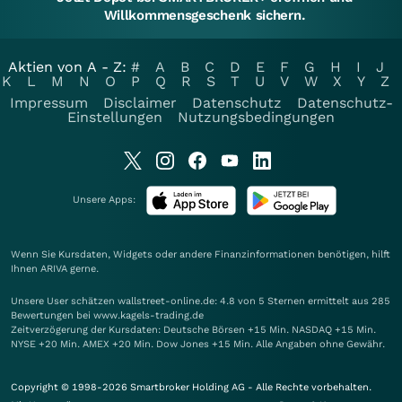
Willkommensgeschenk sichern.
Aktien von A - Z:
#
A
B
C
D
E
F
G
H
I
J
K
L
M
N
O
P
Q
R
S
T
U
V
W
X
Y
Z
Impressum
Disclaimer
Datenschutz
Datenschutz-
Einstellungen
Nutzungsbedingungen
Unsere Apps:
Wenn Sie Kursdaten, Widgets oder andere Finanzinformationen benötigen, hilft
Ihnen
ARIVA
gerne.
Unsere User schätzen wallstreet-online.de: 4.8 von 5 Sternen ermittelt aus 285
Bewertungen bei www.kagels-trading.de
Zeitverzögerung der Kursdaten: Deutsche Börsen +15 Min. NASDAQ +15 Min.
NYSE +20 Min. AMEX +20 Min. Dow Jones +15 Min. Alle Angaben ohne Gewähr.
Copyright © 1998-2026 Smartbroker Holding AG - Alle Rechte vorbehalten.