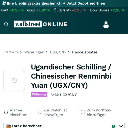
🎁 Ihre Lieblingsaktie geschenkt.
→ Jetzt Depot eröffnen
DAX
+0,90
%
Gold
+1,99
%
Öl (Brent)
-1,98
%
Dow Jones
+0,20
%
Währungen
UGX/CNY
Handelsplätze
Startseite
Ugandischer Schilling /
Chinesischer Renminbi
Yuan (UGX/CNY)
Währung
SYM:
UGX/CNY
Alarme
Zur Watchlist
Zum Portfolio
einrichten
hinzufügen
hinzufügen
Forex berechnet