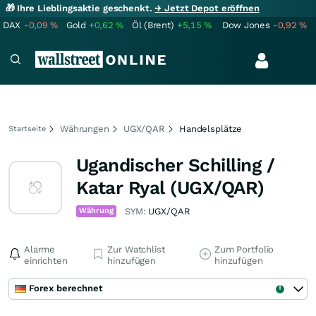
🎁 Ihre Lieblingsaktie geschenkt.
→ Jetzt Depot eröffnen
DAX
-0,09
%
Gold
+0,62
%
Öl (Brent)
+5,15
%
Dow Jones
-0,92
%
Währungen
UGX/QAR
Handelsplätze
Startseite
Ugandischer Schilling /
Katar Ryal (UGX/QAR)
Währung
SYM:
UGX/QAR
Alarme
Zur Watchlist
Zum Portfolio
einrichten
hinzufügen
hinzufügen
Forex berechnet