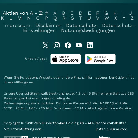
Aktien von A - Z:
#
A
B
C
D
E
F
G
H
I
J
K
L
M
N
O
P
Q
R
S
T
U
V
W
X
Y
Z
Impressum
Disclaimer
Datenschutz
Datenschutz-
Einstellungen
Nutzungsbedingungen
Unsere Apps:
Wenn Sie Kursdaten, Widgets oder andere Finanzinformationen benötigen, hilft
Ihnen
ARIVA
gerne.
Unsere User schätzen wallstreet-online.de: 4.8 von 5 Sternen ermittelt aus 285
Bewertungen bei www.kagels-trading.de
Zeitverzögerung der Kursdaten: Deutsche Börsen +15 Min. NASDAQ +15 Min.
NYSE +20 Min. AMEX +20 Min. Dow Jones +15 Min. Alle Angaben ohne Gewähr.
Copyright © 1998-2026 Smartbroker Holding AG - Alle Rechte vorbehalten.
Mit Unterstützung von:
Daten & Kurse von: