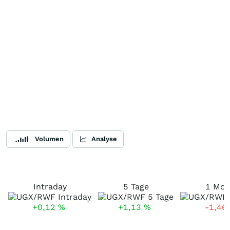
Volumen
Analyse
Intraday
5 Tage
1 Mon
+0,12
%
+1,13
%
-1,46