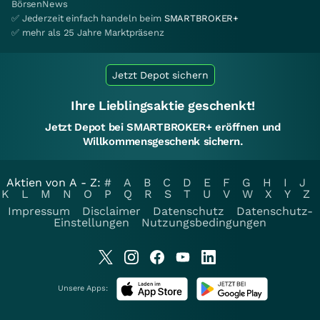
BörsenNews
✅ Jederzeit einfach handeln beim
SMARTBROKER+
✅ mehr als 25 Jahre Marktpräsenz
Jetzt Depot sichern
Ihre Lieblingsaktie geschenkt!
Jetzt Depot bei SMARTBROKER+ eröffnen und
Willkommensgeschenk sichern.
Aktien von A - Z:
#
A
B
C
D
E
F
G
H
I
J
K
L
M
N
O
P
Q
R
S
T
U
V
W
X
Y
Z
Impressum
Disclaimer
Datenschutz
Datenschutz-
Einstellungen
Nutzungsbedingungen
Unsere Apps: