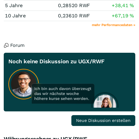
5 Jahre
0,28520
RWF
+38,41
%
10 Jahre
0,23610
RWF
+67,19
%
mehr Performancedaten »
Forum
Noch keine Diskussion zu UGX/RWF
Neue Diskussion erstellen
Währungsrechner zu UGX/RWF