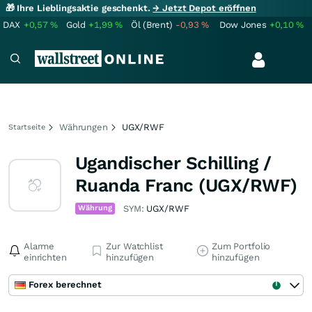
🎁 Ihre Lieblingsaktie geschenkt.
→ Jetzt Depot eröffnen
DAX
+0,57
%
Gold
+1,99
%
Öl (Brent)
-0,93
%
Dow Jones
+0,10
%
Währungen
UGX/RWF
Startseite
Ugandischer Schilling /
Ruanda Franc (UGX/RWF)
Währung
SYM:
UGX/RWF
Alarme
Zur Watchlist
Zum Portfolio
einrichten
hinzufügen
hinzufügen
Forex berechnet