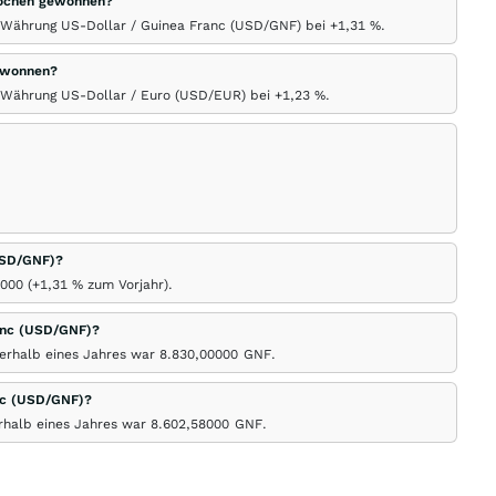
 Wochen gewonnen?
r Währung US-Dollar / Guinea Franc (USD/GNF) bei +1,31
%
.
gewonnen?
r Währung US-Dollar / Euro (USD/EUR) bei +1,23
%
.
(USD/GNF)?
0000 (+1,31
%
zum Vorjahr).
anc (USD/GNF)?
erhalb eines Jahres war 8.830,00000
GNF
.
nc (USD/GNF)?
rhalb eines Jahres war 8.602,58000
GNF
.