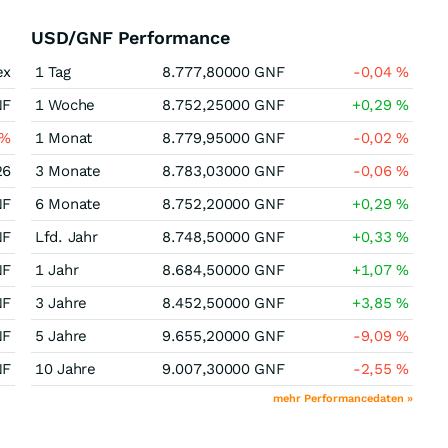
USD/GNF Performance
ex
1 Tag
8.777,80000
GNF
-0,04
%
NF
1 Woche
8.752,25000
GNF
+0,29
%
%
1 Monat
8.779,95000
GNF
-0,02
%
26
3 Monate
8.783,03000
GNF
-0,06
%
NF
6 Monate
8.752,20000
GNF
+0,29
%
NF
Lfd. Jahr
8.748,50000
GNF
+0,33
%
NF
1 Jahr
8.684,50000
GNF
+1,07
%
NF
3 Jahre
8.452,50000
GNF
+3,85
%
NF
5 Jahre
9.655,20000
GNF
-9,09
%
NF
10 Jahre
9.007,30000
GNF
-2,55
%
mehr Performancedaten »