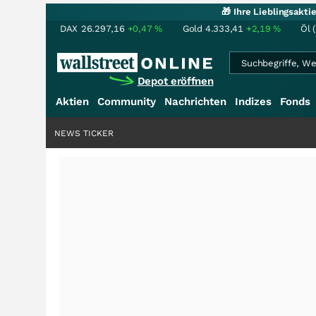
🎁 Ihre Lieblingsakt
DAX
26.297,16
+0,47
%
Gold
4.333,41
+2,19
%
Öl 
Depot eröffnen
Aktien
Community
Nachrichten
Indizes
Fonds
NEWS TICKER