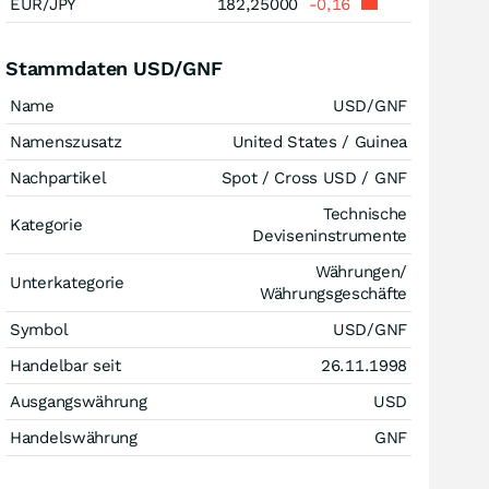
EUR/JPY
182,25000
-0,16
Stammdaten USD/GNF
Name
USD/GNF
Namenszusatz
United States / Guinea
Nachpartikel
Spot / Cross USD / GNF
Technische
Kategorie
Deviseninstrumente
Währungen/
Unterkategorie
Währungsgeschäfte
Symbol
USD/GNF
Handelbar seit
26.11.1998
Ausgangswährung
USD
Handelswährung
GNF