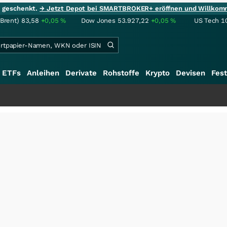
ie geschenkt.
→ Jetzt Depot bei SMARTBROKER+ eröffnen und Willkom
(Brent)
83,58
+0,05
%
Dow Jones
53.927,22
+0,05
%
US Tech 1
ETFs
Anleihen
Derivate
Rohstoffe
Krypto
Devisen
Fest