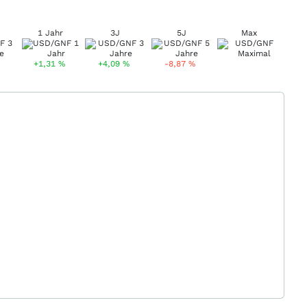
1 Jahr
3J
5J
Max
+1,31
%
+4,09
%
-8,87
%