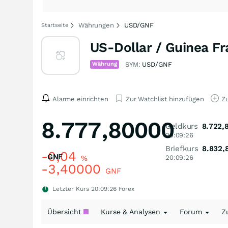
Währungen
USD/GNF
Startseite
US-Dollar / Guinea F
Währung
SYM:
USD/GNF
Alarme einrichten
Zur Watchlist hinzufügen
Zu
8.777,80000
Geldkurs
8.722,
20:09:26
Briefkurs
8.832,
-0,04
GNF
%
20:09:26
-3,40000
GNF
Letzter Kurs
20:09:26
Forex
Übersicht
Kurse & Analysen
Forum
Z