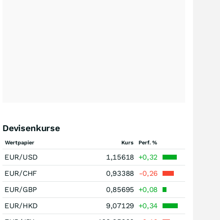
Devisenkurse
Wertpapier
Kurs
Perf. %
EUR/USD
1,15618
+0,32
EUR/CHF
0,93388
-0,26
EUR/GBP
0,85695
+0,08
EUR/HKD
9,07129
+0,34