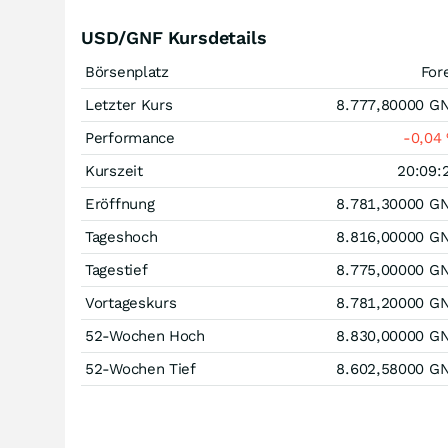
USD/GNF Kursdetails
Börsenplatz
For
Letzter Kurs
8.777,80000
G
Performance
-0,04
Kurszeit
20:09:
Eröffnung
8.781,30000
G
Tageshoch
8.816,00000
G
Tagestief
8.775,00000
G
Vortageskurs
8.781,20000
G
52-Wochen Hoch
8.830,00000
G
52-Wochen Tief
8.602,58000
G