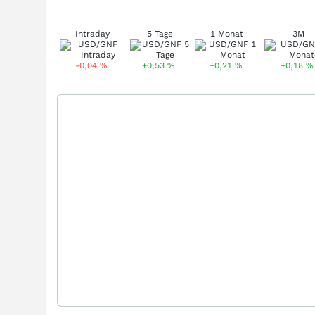
Intraday
5 Tage
1 Monat
3M
-0,04
%
+0,53
%
+0,21
%
+0,18
%