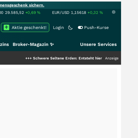
mensgeschenk sichern.
00
29.585,52
+0,69
%
EUR/USD
1,15618
+0,32
%
Aktie geschenkt!
Login
Push-Kurse
zins
Broker-Magazin ✨
Unsere Services
+++
Schwere Seltene Erden: Entsteht hier die nächste Milliardenstory?
Anzeige
++