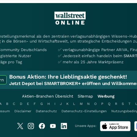
instellungsmerkmal als den zentralen verlagsunabhängigen Wissens-Hub 
 in die Börsen- und Wirtschaftswelt, um strategische Entscheidungen zu
Community Deutschlands
✅ verlagsunabhängige Partner ARIVA, Fi
gistrierte Nutzer
✅ Jederzeit einfach handeln beim
SMART
räge pro Tag
✅ mehr als 25 Jahre Marktpräsenz
Bonus Aktion:
Ihre Lieblingsaktie geschenkt!
rn
Jetzt Depot bei SMARTBROKER+ eröffnen und Willkommen
Aktien-Branchen Übersicht
Sitemap
Werbung
A
B
C
D
E
F
G
H
I
J
K
L
M
N
O
P
Q
R
S
T
essum
Disclaimer
Datenschutz
Datenschutz-Einstellungen
Nutzungsbedin
Unsere Apps: