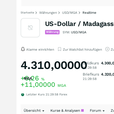
Währungen
USD/MGA
Realtime
Startseite
US-Dollar / Madagass
Währung
SYM:
USD/MGA
Alarme einrichten
Zur Watchlist hinzufügen
Zu
4.310,00000
Geldkurs
4.300,
21:29:58
Briefkurs
4.320,
+0,26
MGA
%
21:29:58
+11,00000
MGA
Letzter Kurs
21:29:58
Forex
Übersicht
Kurse & Analysen
Forum
Z