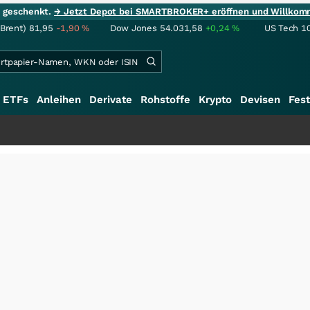
ie geschenkt.
→ Jetzt Depot bei SMARTBROKER+ eröffnen und Willkom
(Brent)
81,95
-1,90
%
Dow Jones
54.031,58
+0,24
%
US Tech 1
ETFs
Anleihen
Derivate
Rohstoffe
Krypto
Devisen
Fest