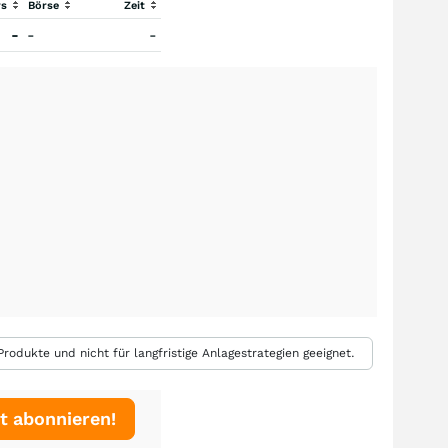
rs
Börse
Zeit
-
-
-
rodukte und nicht für langfristige Anlagestrategien geeignet.
t abonnieren!