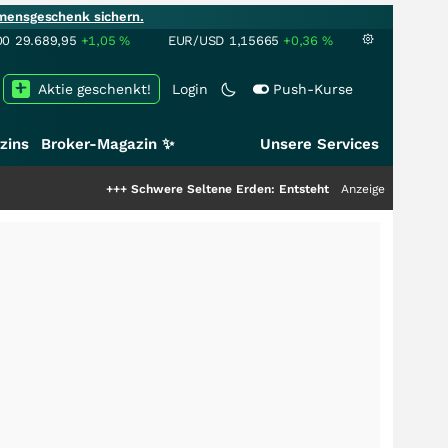
mensgeschenk sichern.
00
29.689,95
+1,05
%
EUR/USD
1,15665
+0,36
%
Aktie geschenkt!
Login
Push-Kurse
zins
Broker-Magazin ✨
Unsere Services
+++
Schwere Seltene Erden: Entsteht hier die nächste Milliardens
Anzeige