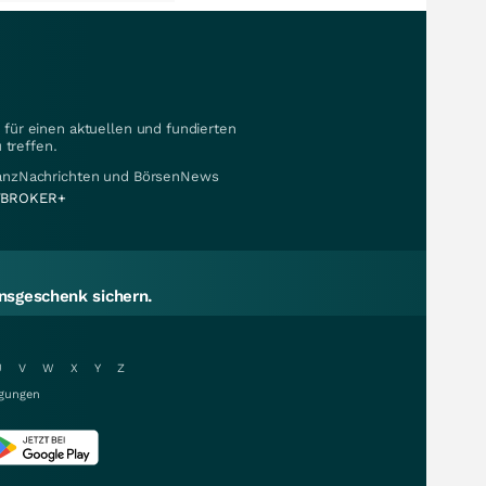
für einen aktuellen und fundierten
 treffen.
nanzNachrichten und BörsenNews
BROKER+
sgeschenk sichern.
U
V
W
X
Y
Z
gungen