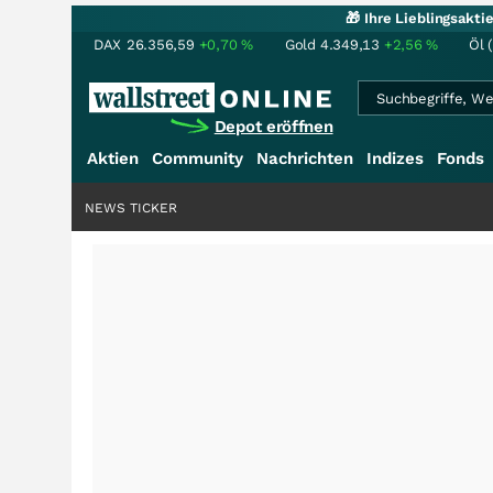
🎁 Ihre Lieblingsakt
DAX
26.356,59
+0,70
%
Gold
4.349,13
+2,56
%
Öl 
Depot eröffnen
Aktien
Community
Nachrichten
Indizes
Fonds
NEWS TICKER