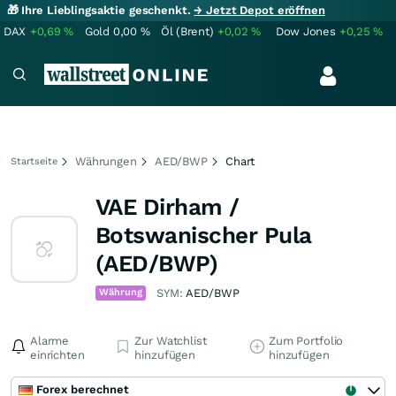
🎁 Ihre Lieblingsaktie geschenkt.
→ Jetzt Depot eröffnen
DAX
+0,69
%
Gold
0,00
%
Öl (Brent)
+0,02
%
Dow Jones
+0,25
%
Währungen
AED/BWP
Chart
Startseite
VAE Dirham /
Botswanischer Pula
(AED/BWP)
Währung
SYM:
AED/BWP
Alarme
Zur Watchlist
Zum Portfolio
einrichten
hinzufügen
hinzufügen
Forex berechnet