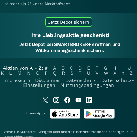
✅ mehr als 25 Jahre Marktpräsenz
Jetzt Depot sichern
Ihre Lieblingsaktie geschenkt!
Jetzt Depot bei SMARTBROKER+ eröffnen und
Willkommensgeschenk sichern.
Aktien von A - Z:
#
A
B
C
D
E
F
G
H
I
J
K
L
M
N
O
P
Q
R
S
T
U
V
W
X
Y
Z
Impressum
Disclaimer
Datenschutz
Datenschutz-
Einstellungen
Nutzungsbedingungen
Unsere Apps:
Wenn Sie Kursdaten, Widgets oder andere Finanzinformationen benötigen, hilft
Ihnen
ARIVA
gerne.