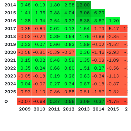
2014
0.48
0.19
1.80
2.98
12.00
2015
1.41
1.36
2.88
4.04
9.06
6.20
2016
1.38
1.34
2.54
3.32
6.38
3.67
1.20
2017
-0.35
-0.64
0.02
0.13
1.54
-1.73
-5.47
-11
2018
-0.03
-0.24
0.39
0.54
1.75
-0.66
-2.85
-4
2019
0.23
0.07
0.66
0.83
1.89
-0.02
-1.52
-2
2020
-0.58
-0.81
-0.39
-0.37
0.36
-1.46
-2.93
-3
2021
0.15
0.02
0.48
0.59
1.35
-0.08
-1.09
-1
2022
0.35
0.24
0.68
0.80
1.51
0.27
-0.56
-0
2023
-0.05
-0.18
0.19
0.26
0.83
-0.34
-1.13
-1
2024
0.04
-0.07
0.27
0.34
0.87
-0.18
-0.87
-1
2025
-0.93
-1.10
-0.86
-0.88
-0.51
-1.57
-2.32
-2
Ø
-0.07
-0.69
0.37
0.56
3.09
0.37
-1.75
-3
2009
2010
2011
2012
2013
2014
2015
20