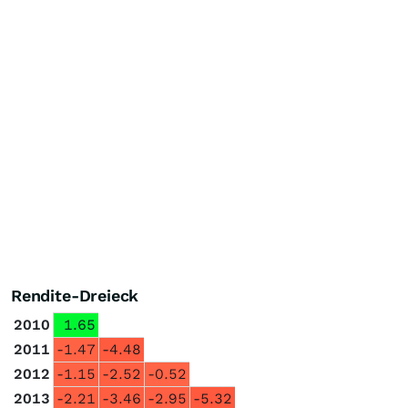
Rendite-Dreieck
2010
1.65
2011
-1.47
-4.48
2012
-1.15
-2.52
-0.52
2013
-2.21
-3.46
-2.95
-5.32