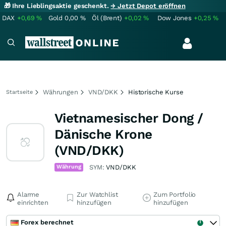
🎁 Ihre Lieblingsaktie geschenkt.
→ Jetzt Depot eröffnen
DAX
+0,69
%
Gold
0,00
%
Öl (Brent)
+0,02
%
Dow Jones
+0,25
%
Währungen
VND/DKK
Historische Kurse
Startseite
Vietnamesischer Dong /
Dänische Krone
(VND/DKK)
Währung
SYM:
VND/DKK
Alarme
Zur Watchlist
Zum Portfolio
einrichten
hinzufügen
hinzufügen
Forex berechnet