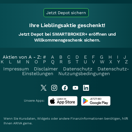
Jetzt Depot sichern
Ihre Lieblingsaktie geschenkt!
Jetzt Depot bei SMARTBROKER+ eröffnen und
Willkommensgeschenk sichern.
Aktien von A - Z:
#
A
B
C
D
E
F
G
H
I
J
K
L
M
N
O
P
Q
R
S
T
U
V
W
X
Y
Z
Impressum
Disclaimer
Datenschutz
Datenschutz-
Einstellungen
Nutzungsbedingungen
Unsere Apps:
Wenn Sie Kursdaten, Widgets oder andere Finanzinformationen benötigen, hilft
Ihnen
ARIVA
gerne.