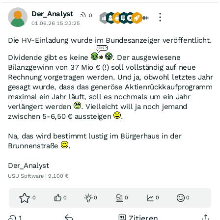
Der_Analyst
0
01.06.26 15:23:25
Die HV-Einladung wurde im Bundesanzeiger veröffentlicht.
Dividende gibt es keine
. Der ausgewiesene
Bilanzgewinn von 37 Mio € (!) soll vollständig auf neue
Rechnung vorgetragen werden. Und ja, obwohl letztes Jahr
gesagt wurde, dass das generöse Aktienrückkaufprogramm
maximal ein Jahr läuft, soll es nochmals um ein Jahr
verlängert werden
. Vielleicht will ja noch jemand
zwischen 5-6,50 € aussteigen
.
Na, das wird bestimmt lustig im Bürgerhaus in der
Brunnenstraße
.
Der_Analyst
USU Software | 9,100 €
0
0
0
0
0
0
1
Zitieren