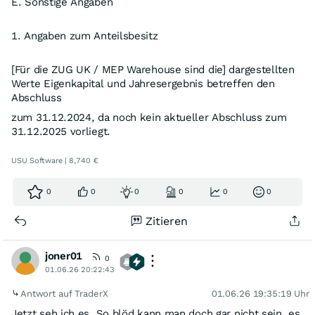
E. Sonstige Angaben
1. Angaben zum Anteilsbesitz
[Für die ZUG UK / MEP Warehouse sind die] dargestellten
Werte Eigenkapital und Jahresergebnis betreffen den
Abschluss
zum 31.12.2024, da noch kein aktueller Abschluss zum
31.12.2025 vorliegt.
USU Software | 8,740 €
0
0
0
0
0
0
Zitieren
joner01
0
01.06.26 20:22:43
Antwort auf TraderX
01.06.26 19:35:19 Uhr
Jetzt seh ich es. So blöd kann man doch gar nicht sein, es