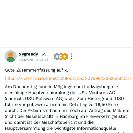
abgelehnt. Aber mit 457.283 Stimmen votierte nahezu der
gesamte auf der Hauptversammlung vertretene Streubesitz
gegen den Vorschlag des Vorstands, keine Dividende zu
zahlen. Merklich angesäuert war Aufsichtsrats-Chef Strehl
dann, als er das Ergebnis der Entlastung des Aufsichtsrates
bekanntgeben musste. Hier durften seine
Beteiligungsgesellschaften sowie sein Aufsichtsratskollege
Erwin Staudt nicht mit abstimmen – und prompt wurde mit
53,81 Prozent die Entlastung verweigert. Bei USU Ventures
ist weiterhin Geduld gefragt. Bis die Werte durch einen
Weiterverkauf der USU GmbH (und PE-Firmen halten solche
xygreedy
Gesellschaften im Schnitt drei bis fünf Jahre, zwei davon
0
sind nun um) gehoben werden, dürfte die Verwaltung
12.07.26 12:13:15
versuchen weiter die Werte vor uns Aktionäre zu
verstecken. Aber wer recherchiert, auf der
Gute Zusammenfassung auf x.
Hauptversammlung Fakten jenseits des Geschäftsberichts
https://x.com/matschmitt2009/status/207599233825862057
erfragt und die Ergebnisse addiert, erkennt, dass der Wert
deutlich höher als der aktuelle Börsenkurs ist. Aber es wird
Am Donnerstag fand in Möglingen bei Ludwigsburg die
Zeit und Geduld brauchen, bis dieser gehoben werden
diesjährige Hauptversammlung der USU Ventures AG
kann.
https://x.com/matschmitt2009/status/2075992338258620578/pho
(ehemals USU Software AG) statt. Zum Hintergrund: USU
führte vor gut zwei Jahren ein Delisting zu 18,50 Euro
durch. Die Aktien sind nun nur noch auf Antrag des Maklers
(nicht der Gesellschaft) in Hamburg im Freiverkehr gelistet
und damit ist der Geschäftsbericht und die
Hauptversammlung die wichtigste Informationsquelle.