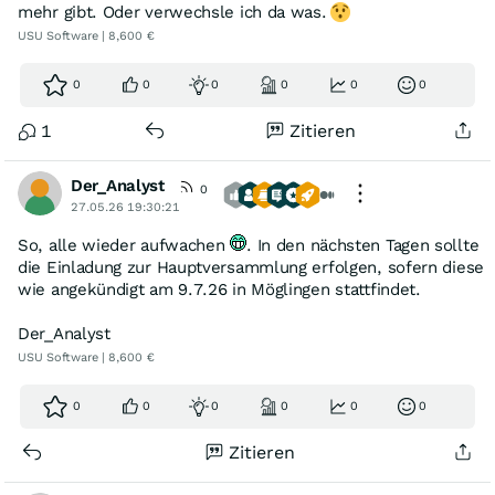
mehr gibt. Oder verwechsle ich da was.
USU Software | 8,600 €
0
0
0
0
0
0
1
Zitieren
Der_Analyst
0
27.05.26 19:30:21
So, alle wieder aufwachen
. In den nächsten Tagen sollte
die Einladung zur Hauptversammlung erfolgen, sofern diese
wie angekündigt am 9.7.26 in Möglingen stattfindet.
Der_Analyst
USU Software | 8,600 €
0
0
0
0
0
0
Zitieren