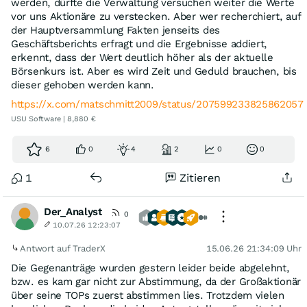
werden, dürfte die Verwaltung versuchen weiter die Werte
vor uns Aktionäre zu verstecken. Aber wer recherchiert, auf
der Hauptversammlung Fakten jenseits des
Geschäftsberichts erfragt und die Ergebnisse addiert,
erkennt, dass der Wert deutlich höher als der aktuelle
Börsenkurs ist. Aber es wird Zeit und Geduld brauchen, bis
dieser gehoben werden kann.
https://x.com/matschmitt2009/status/207599233825862057
USU Software | 8,880 €
6
0
4
2
0
0
1
Zitieren
Der_Analyst
0
10.07.26 12:23:07
Antwort auf TraderX
15.06.26 21:34:09 Uhr
Die Gegenanträge wurden gestern leider beide abgelehnt,
bzw. es kam gar nicht zur Abstimmung, da der Großaktionär
über seine TOPs zuerst abstimmen lies. Trotzdem vielen