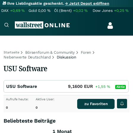
🎁 Ihre Lieblingsaktie geschenkt.
→ Jetzt Depot eröffnen
DAX
+0,69
%
Gold
0,00
%
Öl (Brent)
+0,02
%
Dow Jones
+0,25
%
Börsenforum & Community
Foren
Startseite
Nebenwerte Deutschland
Diskussion
USU Software
USU Software
9,1600
EUR
+1,55
%
Aktie
Aufrufe heute:
Aktive User:
zu Favoriten
0
0
Beliebteste Beiträge
1 Monat