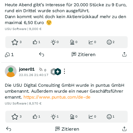
Heute Abend gibt’s Interesse für 20.000 Stücke zu 9 Euro,
rund ein Drittel wurde schon ausgeführt.
Dann kommt wohl doch kein Aktienrückkauf mehr zu den
maximal 6,50 Euro
USU Software | 9,000 €
3
1
0
0
0
2
1
Zitieren
joner01
0
22.01.26 21:40:17
Die USU Digital Consulting GmbH wurde in puntus GmbH
umbenannt. Außerdem wurde ein neuer Geschäftsführer
ernannt.
https://www.puntus.com/de-de
USU Software | 8,570 €
3
1
1
0
0
1
Zitieren