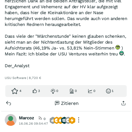
herzlichen Dank an die beiden Antragsteller, die mit viel
Engagement und Vehemenz auf der HV klar aufgezeigt
haben, dass hier die Kleinaktionäre an der Nase
herumgeführt werden sollen. Das wurde auch von anderen
kritischen Rednern herausgearbeitet.
Dass viele der "Märchenstunde" keinen glauben schenken,
sieht man an der Nichtentlastung der Mitglieder des
Aufsichtsrats (46,19% Ja- vs. 53,81% Nein-Stimmen
)
Mein Fazit: Ich bleibe der USU Ventures weiterhin treu
.
Der_Analyst
USU Software | 8,720 €
4
3
0
0
0
1
Zitieren
Marcoz
0
16.06.26 09:54:47