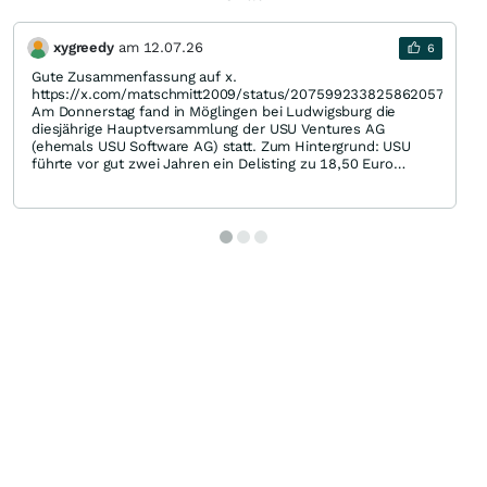
xygreedy
am
12.07.26
6
Gute Zusammenfassung auf x.
https://x.com/matschmitt2009/status/2075992338258620578
Am Donnerstag fand in Möglingen bei Ludwigsburg die
diesjährige Hauptversammlung der USU Ventures AG
(ehemals USU Software AG) statt. Zum Hintergrund: USU
führte vor gut zwei Jahren ein Delisting zu 18,50 Euro
durch. Die Aktien sind nun nur noch auf Antrag des Maklers
(nicht der Gesellschaft) in Hamburg im Freiverkehr gelistet
und damit ist der Geschäftsbericht und die
Hauptversammlung die wichtigste Informationsquelle.
Kurze Zeit nach dem Delisting wurde das Produktgeschäft
(USU GmbH) an einen Private Equity Fonds von Thoma
Bravo verkauft und es gab 1,70 und 14,50 Euro an
Dividenden. Großaktionär Udo Strehl und seine Familie
haben beim Delisting ihren Anteil von gut 50 auf über 81
Prozent erhöht und nach zwei Jahren gerade mal noch eine
Kapitalbindung von 2,30 Euro je Aktie (aktueller Kurs 8,88
Euro). Wie hoch der tatsächliche Wert liegt, darüber
scheiden sich die Geister – Vorstand und Aufsichtsrat sehen
den Wert gering und würden gerne für 5 bis 6,50 Euro
Aktien zurückkaufen – die Aktionäre finden hingegen bei
Recherchen Anzeichen für das genaue Gegenteil. Da ist
zunächst einmal das operative Beratungsgeschäft, das nicht
von Thoma Bravo gekauft worden ist. Es firmierte zunächst