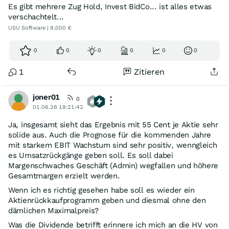
Es gibt mehrere Zug Hold, Invest BidCo... ist alles etwas
verschachtelt...
USU Software | 9,000 €
0
0
0
0
0
0
1
Zitieren
joner01
0
01.06.26 19:21:42
Ja, insgesamt sieht das Ergebnis mit 55 Cent je Aktie sehr
solide aus. Auch die Prognose für die kommenden Jahre
mit starkem EBIT Wachstum sind sehr positiv, wenngleich
es Umsatzrückgänge geben soll. Es soll dabei
Margenschwaches Geschäft (Admin) wegfallen und höhere
Gesamtmargen erzielt werden.
Wenn ich es richtig gesehen habe soll es wieder ein
Aktienrückkaufprogramm geben und diesmal ohne den
dämlichen Maximalpreis?
Was die Dividende betrifft erinnere ich mich an die HV von