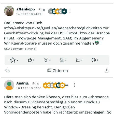
affenkopp
0
14.01.26 13:24:24
Hat jemand von Euch
Infos/Anhaltspunkte/Quellen/Recherchemöglichkeiten zur
Geschäftsentwicklung bei der USU GmbH bzw der Branche
(ITSM, Knowledge Management, SAM) im Allgemeinen?
Wir Kleinaktionäre müssen doch zusammenhalten
USU Software | 8,700 €
2
1
0
0
0
1
Zitieren
Andrija
0
16.12.25 13:59:50
Hätte man sich denken können, dass hier zum Jahresende
nach diesem Dividendenabschlag ein enorm Druck zu
Window-Dressing herrscht. Den großen
Vordividendenposten habe ich rechtzeitig umgeschlagen. So