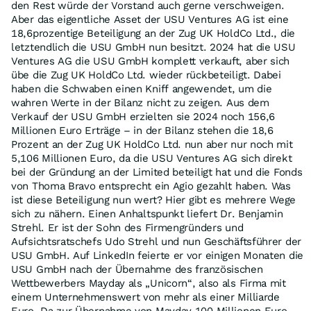
den Rest würde der Vorstand auch gerne verschweigen.
Aber das eigentliche Asset der USU Ventures AG ist eine
18,6prozentige Beteiligung an der Zug UK HoldCo Ltd., die
letztendlich die USU GmbH nun besitzt. 2024 hat die USU
Ventures AG die USU GmbH komplett verkauft, aber sich
übe die Zug UK HoldCo Ltd. wieder rückbeteiligt. Dabei
haben die Schwaben einen Kniff angewendet, um die
wahren Werte in der Bilanz nicht zu zeigen. Aus dem
Verkauf der USU GmbH erzielten sie 2024 noch 156,6
Millionen Euro Erträge – in der Bilanz stehen die 18,6
Prozent an der Zug UK HoldCo Ltd. nun aber nur noch mit
5,106 Millionen Euro, da die USU Ventures AG sich direkt
bei der Gründung an der Limited beteiligt hat und die Fonds
von Thoma Bravo entsprecht ein Agio gezahlt haben. Was
ist diese Beteiligung nun wert? Hier gibt es mehrere Wege
sich zu nähern. Einen Anhaltspunkt liefert Dr. Benjamin
Strehl. Er ist der Sohn des Firmengründers und
Aufsichtsratschefs Udo Strehl und nun Geschäftsführer der
USU GmbH. Auf LinkedIn feierte er vor einigen Monaten die
USU GmbH nach der Übernahme des französischen
Wettbewerbers Mayday als „Unicorn“, also als Firma mit
einem Unternehmenswert von mehr als einer Milliarde