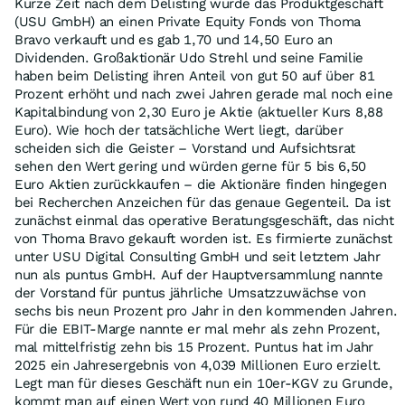
Kurze Zeit nach dem Delisting wurde das Produktgeschäft
(USU GmbH) an einen Private Equity Fonds von Thoma
Bravo verkauft und es gab 1,70 und 14,50 Euro an
Dividenden. Großaktionär Udo Strehl und seine Familie
haben beim Delisting ihren Anteil von gut 50 auf über 81
Prozent erhöht und nach zwei Jahren gerade mal noch eine
Kapitalbindung von 2,30 Euro je Aktie (aktueller Kurs 8,88
Euro). Wie hoch der tatsächliche Wert liegt, darüber
scheiden sich die Geister – Vorstand und Aufsichtsrat
sehen den Wert gering und würden gerne für 5 bis 6,50
Euro Aktien zurückkaufen – die Aktionäre finden hingegen
bei Recherchen Anzeichen für das genaue Gegenteil. Da ist
zunächst einmal das operative Beratungsgeschäft, das nicht
von Thoma Bravo gekauft worden ist. Es firmierte zunächst
unter USU Digital Consulting GmbH und seit letztem Jahr
nun als puntus GmbH. Auf der Hauptversammlung nannte
der Vorstand für puntus jährliche Umsatzzuwächse von
sechs bis neun Prozent pro Jahr in den kommenden Jahren.
Für die EBIT-Marge nannte er mal mehr als zehn Prozent,
mal mittelfristig zehn bis 15 Prozent. Puntus hat im Jahr
2025 ein Jahresergebnis von 4,039 Millionen Euro erzielt.
Legt man für dieses Geschäft nun ein 10er-KGV zu Grunde,
kommt man auf einen Wert von rund 40 Millionen Euro