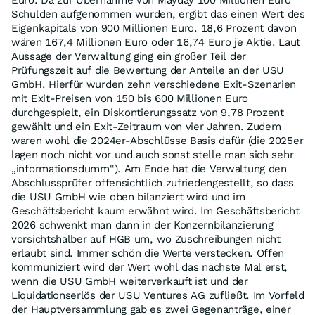
Euro. Da zur Übernahme von Mayday 100 Millionen Euro
Schulden aufgenommen wurden, ergibt das einen Wert des
Eigenkapitals von 900 Millionen Euro. 18,6 Prozent davon
wären 167,4 Millionen Euro oder 16,74 Euro je Aktie. Laut
Aussage der Verwaltung ging ein großer Teil der
Prüfungszeit auf die Bewertung der Anteile an der USU
GmbH. Hierfür wurden zehn verschiedene Exit-Szenarien
mit Exit-Preisen von 150 bis 600 Millionen Euro
durchgespielt, ein Diskontierungssatz von 9,78 Prozent
gewählt und ein Exit-Zeitraum von vier Jahren. Zudem
waren wohl die 2024er-Abschlüsse Basis dafür (die 2025er
lagen noch nicht vor und auch sonst stelle man sich sehr
„informationsdumm“). Am Ende hat die Verwaltung den
Abschlussprüfer offensichtlich zufriedengestellt, so dass
die USU GmbH wie oben bilanziert wird und im
Geschäftsbericht kaum erwähnt wird. Im Geschäftsbericht
2026 schwenkt man dann in der Konzernbilanzierung
vorsichtshalber auf HGB um, wo Zuschreibungen nicht
erlaubt sind. Immer schön die Werte verstecken. Offen
kommuniziert wird der Wert wohl das nächste Mal erst,
wenn die USU GmbH weiterverkauft ist und der
Liquidationserlös der USU Ventures AG zufließt. Im Vorfeld
der Hauptversammlung gab es zwei Gegenanträge, einer