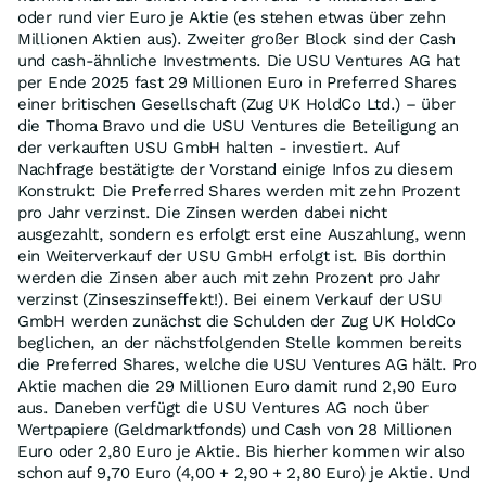
oder rund vier Euro je Aktie (es stehen etwas über zehn
Millionen Aktien aus). Zweiter großer Block sind der Cash
und cash-ähnliche Investments. Die USU Ventures AG hat
per Ende 2025 fast 29 Millionen Euro in Preferred Shares
einer britischen Gesellschaft (Zug UK HoldCo Ltd.) – über
die Thoma Bravo und die USU Ventures die Beteiligung an
der verkauften USU GmbH halten - investiert. Auf
Nachfrage bestätigte der Vorstand einige Infos zu diesem
Konstrukt: Die Preferred Shares werden mit zehn Prozent
pro Jahr verzinst. Die Zinsen werden dabei nicht
ausgezahlt, sondern es erfolgt erst eine Auszahlung, wenn
ein Weiterverkauf der USU GmbH erfolgt ist. Bis dorthin
werden die Zinsen aber auch mit zehn Prozent pro Jahr
verzinst (Zinseszinseffekt!). Bei einem Verkauf der USU
GmbH werden zunächst die Schulden der Zug UK HoldCo
beglichen, an der nächstfolgenden Stelle kommen bereits
die Preferred Shares, welche die USU Ventures AG hält. Pro
Aktie machen die 29 Millionen Euro damit rund 2,90 Euro
aus. Daneben verfügt die USU Ventures AG noch über
Wertpapiere (Geldmarktfonds) und Cash von 28 Millionen
Euro oder 2,80 Euro je Aktie. Bis hierher kommen wir also
schon auf 9,70 Euro (4,00 + 2,90 + 2,80 Euro) je Aktie. Und