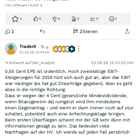
USU Software | 9,000 €
1
0
0
0
0
1
2
Zitieren
TraderX
0
01.06.26 15:44:00
Antwort auf Der_Analyst
01.06.26 15:23:25 Uhr
0,55 Cent EPS ist ordentlich. Hoch zweistellige EBIT-
Steigerungen für 2026 hört sich auch gut an, aber das EBIT
war niedriger (es hat gut Zinserträge gegeben). Aber es geht
alles in die richtige Richtung.
Dass er wegen der 4 Cent (gesetzliche Mindestdividende,
wenn Bilanzgewinn da) rumgeizt wird ihm mindestens
einen Gegenantrag - und wenn er dann immer noch auf stur
schaltet, potentiell auch eine Anfechtungsklage bringen.
Beim ersten Überfliegen scheint mir der GB sehr dünn mit
Informationen gesägt zu sein. Das bedeutet viele
Nachfragen auf der HV. Ich werde auf jeden Fall persönlch