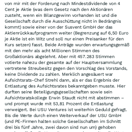
von mir mit der Forderung nach Mindestdividende von 4
Cent je Aktie (was dem Gesetz nach den Aktionären
zusteht, wenn ein Bilanzgewinn vorhanden ist und die
Gesellschaft durch die Ausschüttung nicht in Bedrängnis
kommt) sowie einer von der Susvent GmbH der das
Aktienrückkaufprogramm weiter (Begrenzung auf 6,50 Euro
je Aktie ist ein Witz und soll nur einen Preisanker für den
Kurs setzen) fasst. Beide Anträge wurden erwartungsgemäß
mit den mehr als acht Millionen Stimmen des
Großaktionärs abgelehnt. Aber mit 457.283 Stimmen
votierte nahezu der gesamte auf der Hauptversammlung
vertretene Streubesitz gegen den Vorschlag des Vorstands,
keine Dividende zu zahlen. Merklich angesäuert war
Aufsichtsrats-Chef Strehl dann, als er das Ergebnis der
Entlastung des Aufsichtsrates bekanntgeben musste. Hier
durften seine Beteiligungsgesellschaften sowie sein
Aufsichtsratskollege Erwin Staudt nicht mit abstimmen –
und prompt wurde mit 53,81 Prozent die Entlastung
verweigert. Bei USU Ventures ist weiterhin Geduld gefragt.
Bis die Werte durch einen Weiterverkauf der USU GmbH
(und PE-Firmen halten solche Gesellschaften im Schnitt
drei bis fünf Jahre, zwei davon sind nun um) gehoben