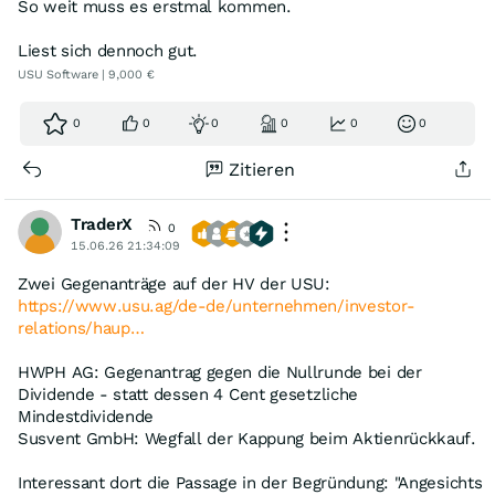
So weit muss es erstmal kommen.
Liest sich dennoch gut.
USU Software | 9,000 €
0
0
0
0
0
0
Zitieren
TraderX
0
15.06.26 21:34:09
Zwei Gegenanträge auf der HV der USU:
https://www.usu.ag/de-de/unternehmen/investor-
relations/haup…
HWPH AG: Gegenantrag gegen die Nullrunde bei der
Dividende - statt dessen 4 Cent gesetzliche
Mindestdividende
Susvent GmbH: Wegfall der Kappung beim Aktienrückkauf.
Interessant dort die Passage in der Begründung: "Angesichts