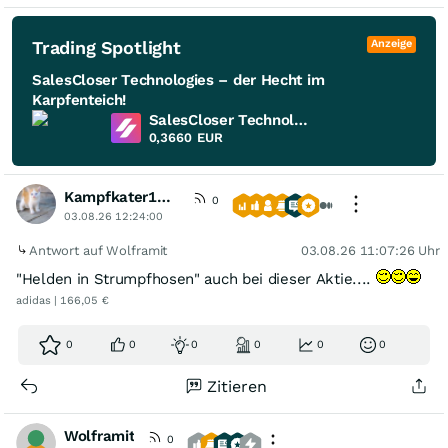
Trading Spotlight
Anzeige
SalesCloser Technologies – der Hecht im
Karpfenteich!
SalesCloser Technologies
0,3660
EUR
Kampfkater1969
0
03.08.26 12:24:00
Antwort auf Wolframit
03.08.26 11:07:26 Uhr
"Helden in Strumpfhosen" auch bei dieser Aktie....
adidas | 166,05 €
0
0
0
0
0
0
Zitieren
Wolframit
0