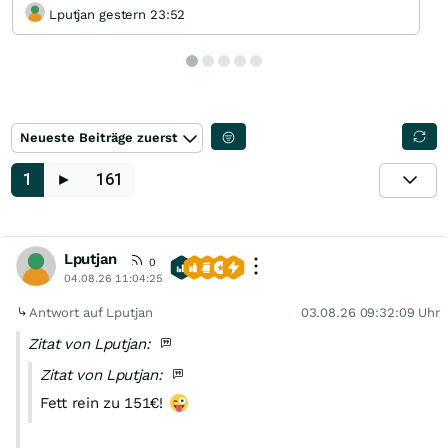
Lputjan gestern 23:52
Neueste Beiträge zuerst
1
►
161
Lputjan
0
04.08.26 11:04:25
Antwort auf Lputjan
03.08.26 09:32:09 Uhr
Zitat von Lputjan:
Zitat von Lputjan:
Fett rein zu 151€!