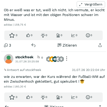
Vergrößern
Ob er weiß was er tut, weiß ich nicht. Ich vermute, er kocht
mit Wasser und ist mit den obigen Positionen schwer im
Minus.
adidas | 159,75 €
0
0
0
0
0
0
3
Zitieren
stockfreek
0
31.07.26 20:25:58
Antwort auf stockfreek
31.07.26 20:22:04 Uhr
wie zu erwarten, war der Kurs während der Fußball-WM auf
ein Zwischenhoch geklettert, gut spekuliert !
adidas | 160,30 €
0
0
0
0
0
0