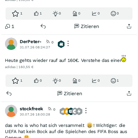
1
1
0
0
0
0
1
Zitieren
DerPeter-
0
31.07.26 08:24:27
Heute gehts wieder rauf auf 160€. Verstehe das einer
adidas | 160,55 €
1
0
0
0
0
1
Zitieren
stockfreek
0
30.07.26 18:00:28
das who is who hat sich versammelt
! Wichtiger: die
UEFA hat kein Bock auf die Spielchen des FIFA Boss aus
Geneve