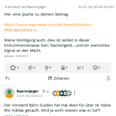
Antwort auf Baerenjeger
31.07.26 15:44:13 Uhr
Hier eine Quelle zu deinem Beitrag.
https://www.eqs-news.com/de/news/directors-
dealings/adidas-a…
Meine Würdigung auch, dies ist selbst in dieser
Einkommensklasse kein Taschengeld...und ein wertvolles
Signal an den Markt.
adidas | 159,05 €
0
0
0
0
0
0
Zitieren
Baerenjeger
0
31.07.26 15:44:13
Der Vorstand Björn Gulden hat mal eben für über ne halbe
Mio Adidas gekauft. Wird ja wohl wissen was er tut?!
adidas | 158,30 €