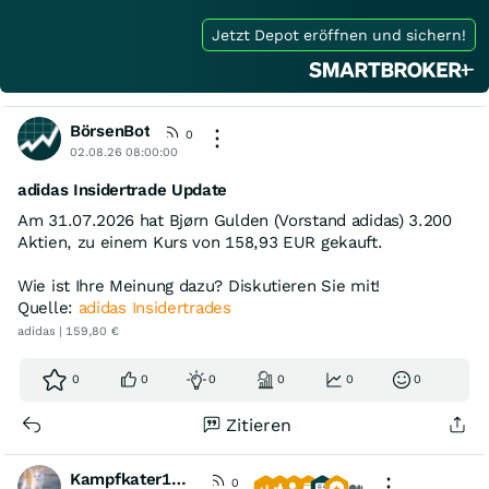
Jetzt Depot eröffnen und sichern!
BörsenBot
0
02.08.26 08:00:00
adidas Insidertrade Update
Am 31.07.2026 hat Bjørn Gulden (Vorstand adidas) 3.200
Aktien, zu einem Kurs von 158,93 EUR gekauft.
Wie ist Ihre Meinung dazu? Diskutieren Sie mit!
Quelle:
adidas Insidertrades
adidas | 159,80 €
0
0
0
0
0
0
Zitieren
Kampfkater1969
0