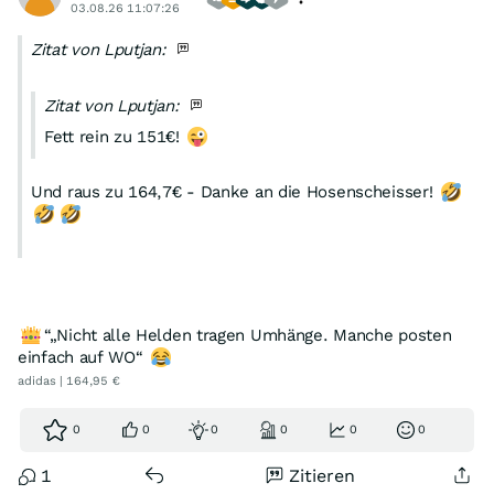
03.08.26 11:07:26
Zitat von Lputjan:
Zitat von Lputjan:
Fett rein zu 151€!
Und raus zu 164,7€ - Danke an die Hosenscheisser!
“„Nicht alle Helden tragen Umhänge. Manche posten
einfach auf WO“
adidas | 164,95 €
0
0
0
0
0
0
1
Zitieren