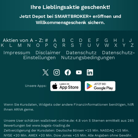
Ihre Lieblingsaktie geschenkt!
Jetzt Depot bei SMARTBROKER+ eröffnen und
Willkommensgeschenk sichern.
Aktien von A - Z:
#
A
B
C
D
E
F
G
H
I
J
K
L
M
N
O
P
Q
R
S
T
U
V
W
X
Y
Z
Impressum
Disclaimer
Datenschutz
Datenschutz-
Einstellungen
Nutzungsbedingungen
Unsere Apps:
Wenn Sie Kursdaten, Widgets oder andere Finanzinformationen benötigen, hilft
Ihnen
ARIVA
gerne.
Unsere User schätzen wallstreet-online.de: 4.8 von 5 Sternen ermittelt aus 285
Bewertungen bei www.kagels-trading.de
Zeitverzögerung der Kursdaten: Deutsche Börsen +15 Min. NASDAQ +15 Min.
NYSE +20 Min. AMEX +20 Min. Dow Jones +15 Min. Alle Angaben ohne Gewähr.