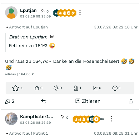
Lputjan
0
03.08.26 09:32:09
Antwort auf Lputjan
30.07.26 09:22:18 Uhr
Zitat von Lputjan:
Fett rein zu 151€!
Und raus zu 164,7€ - Danke an die Hosenscheisser!
adidas | 164,60 €
1
0
0
1
0
0
2
Zitieren
Kampfkater1969
0
03.08.26 08:29:39
Antwort auf Putin01
03.08.26 08:25:31 Uhr