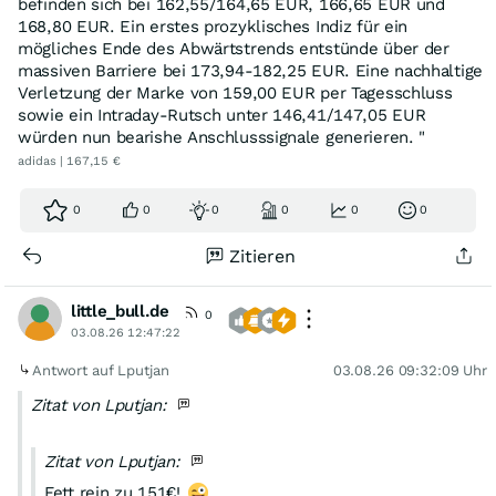
befinden sich bei 162,55/164,65 EUR, 166,65 EUR und
168,80 EUR. Ein erstes prozyklisches Indiz für ein
mögliches Ende des Abwärtstrends entstünde über der
massiven Barriere bei 173,94-182,25 EUR. Eine nachhaltige
Verletzung der Marke von 159,00 EUR per Tagesschluss
sowie ein Intraday-Rutsch unter 146,41/147,05 EUR
würden nun bearishe Anschlusssignale generieren. "
adidas | 167,15 €
0
0
0
0
0
0
Zitieren
little_bull.de
0
03.08.26 12:47:22
Antwort auf Lputjan
03.08.26 09:32:09 Uhr
Zitat von Lputjan:
Zitat von Lputjan:
Fett rein zu 151€!