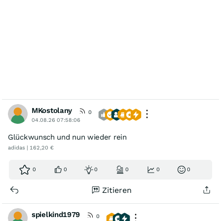
MKostolany
0
04.08.26 07:58:06
Glückwunsch und nun wieder rein
adidas | 162,20 €
0
0
0
0
0
0
Zitieren
spielkind1979
0