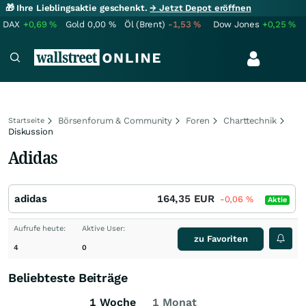
🎁 Ihre Lieblingsaktie geschenkt.
→ Jetzt Depot eröffnen
DAX
+0,69
%
Gold
0,00
%
Öl (Brent)
-1,53
%
Dow Jones
+0,25
%
Börsenforum & Community
Foren
Charttechnik
Startseite
Diskussion
Adidas
adidas
164,35
EUR
-0,06
%
Aktie
Aufrufe heute:
Aktive User:
zu Favoriten
4
0
Beliebteste Beiträge
1 Woche
1 Monat