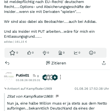
Ist meldepflichtig nach EU-Recht/ deutschem
Recht.....Options- und Absicherungsgeschäfte der
Insider...wenn sie mit Derivaten "spielen"....
Wir sind also dabei als Beobachter....auch bei Adidas.
Und als Insider mit PUT arbeiten...wäre für mich ein
Entlassungsgrund......
adidas | 161,15 €
0
0
0
0
0
0
Zitieren
Putin01
0
03.08.26 08:25:31
Antwort auf Kampfkater1969
01.08.26 17:52:38 Uhr
Zitat von Kampfkater1969:
Nun ja, eine halbe Million muss er ja stets aus dem Netto
aufbringen...bekanntlich Deutschland da eines der