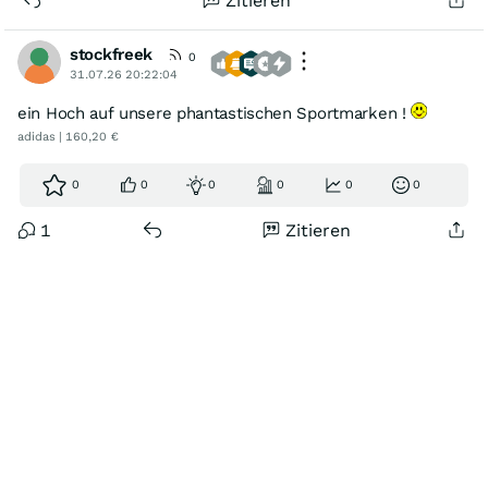
Zitieren
stockfreek
0
31.07.26 20:22:04
ein Hoch auf unsere phantastischen Sportmarken !
adidas | 160,20 €
0
0
0
0
0
0
1
Zitieren