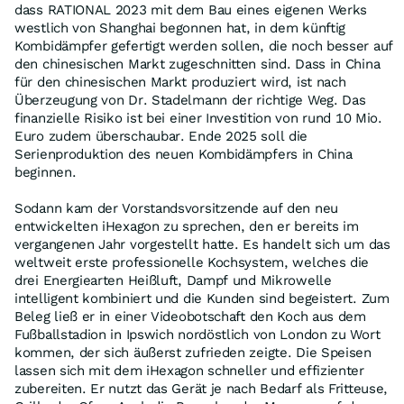
dass RATIONAL 2023 mit dem Bau eines eigenen Werks
westlich von Shanghai begonnen hat, in dem künftig
Kombidämpfer gefertigt werden sollen, die noch besser auf
den chinesischen Markt zugeschnitten sind. Dass in China
für den chinesischen Markt produziert wird, ist nach
Überzeugung von Dr. Stadelmann der richtige Weg. Das
finanzielle Risiko ist bei einer Investition von rund 10 Mio.
Euro zudem überschaubar. Ende 2025 soll die
Serienproduktion des neuen Kombidämpfers in China
beginnen.
Sodann kam der Vorstandsvorsitzende auf den neu
entwickelten iHexagon zu sprechen, den er bereits im
vergangenen Jahr vorgestellt hatte. Es handelt sich um das
weltweit erste professionelle Kochsystem, welches die
drei Energiearten Heißluft, Dampf und Mikrowelle
intelligent kombiniert und die Kunden sind begeistert. Zum
Beleg ließ er in einer Videobotschaft den Koch aus dem
Fußballstadion in Ipswich nordöstlich von London zu Wort
kommen, der sich äußerst zufrieden zeigte. Die Speisen
lassen sich mit dem iHexagon schneller und effizienter
zubereiten. Er nutzt das Gerät je nach Bedarf als Fritteuse,