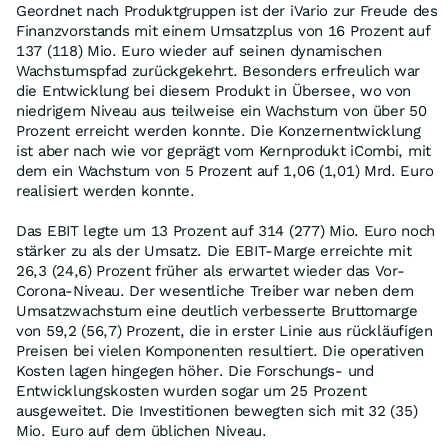
Geordnet nach Produktgruppen ist der iVario zur Freude des
Finanzvorstands mit einem Umsatzplus von 16 Prozent auf
137 (118) Mio. Euro wieder auf seinen dynamischen
Wachstumspfad zurückgekehrt. Besonders erfreulich war
die Entwicklung bei diesem Produkt in Übersee, wo von
niedrigem Niveau aus teilweise ein Wachstum von über 50
Prozent erreicht werden konnte. Die Konzernentwicklung
ist aber nach wie vor geprägt vom Kernprodukt iCombi, mit
dem ein Wachstum von 5 Prozent auf 1,06 (1,01) Mrd. Euro
realisiert werden konnte.
Das EBIT legte um 13 Prozent auf 314 (277) Mio. Euro noch
stärker zu als der Umsatz. Die EBIT-Marge erreichte mit
26,3 (24,6) Prozent früher als erwartet wieder das Vor-
Corona-Niveau. Der wesentliche Treiber war neben dem
Umsatzwachstum eine deutlich verbesserte Bruttomarge
von 59,2 (56,7) Prozent, die in erster Linie aus rückläufigen
Preisen bei vielen Komponenten resultiert. Die operativen
Kosten lagen hingegen höher. Die Forschungs- und
Entwicklungskosten wurden sogar um 25 Prozent
ausgeweitet. Die Investitionen bewegten sich mit 32 (35)
Mio. Euro auf dem üblichen Niveau.