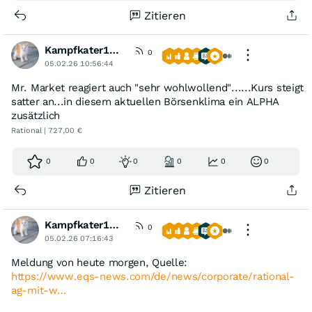
Zitieren
Kampfkater1969
0
05.02.26 10:56:44
Mr. Market reagiert auch "sehr wohlwollend"......Kurs steigt
satter an...in diesem aktuellen Börsenklima ein ALPHA
zusätzlich
Rational | 727,00 €
0
0
0
0
0
0
Zitieren
Kampfkater1969
0
05.02.26 07:16:43
Meldung von heute morgen, Quelle:
https://www.eqs-news.com/de/news/corporate/rational-
ag-mit-w…