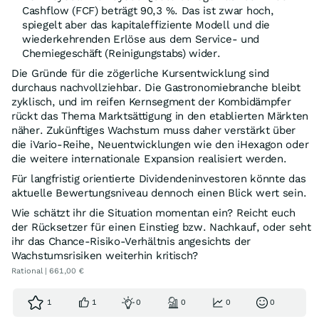
Cashflow (FCF) beträgt 90,3 %. Das ist zwar hoch,
spiegelt aber das kapitaleffiziente Modell und die
wiederkehrenden Erlöse aus dem Service- und
Chemiegeschäft (Reinigungstabs) wider.
Die Gründe für die zögerliche Kursentwicklung sind
durchaus nachvollziehbar. Die Gastronomiebranche bleibt
zyklisch, und im reifen Kernsegment der Kombidämpfer
rückt das Thema Marktsättigung in den etablierten Märkten
näher. Zukünftiges Wachstum muss daher verstärkt über
die iVario-Reihe, Neuentwicklungen wie den iHexagon oder
die weitere internationale Expansion realisiert werden.
Für langfristig orientierte Dividendeninvestoren könnte das
aktuelle Bewertungsniveau dennoch einen Blick wert sein.
Wie schätzt ihr die Situation momentan ein? Reicht euch
der Rücksetzer für einen Einstieg bzw. Nachkauf, oder seht
ihr das Chance-Risiko-Verhältnis angesichts der
Wachstumsrisiken weiterhin kritisch?
Rational | 661,00 €
1
1
0
0
0
0