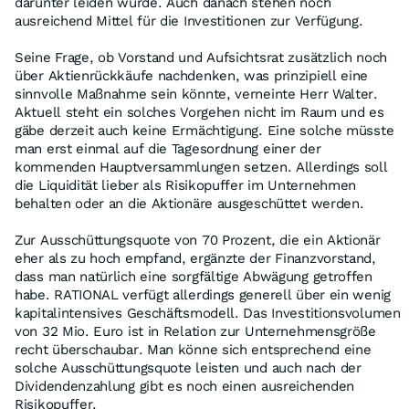
darunter leiden würde. Auch danach stehen noch
ausreichend Mittel für die Investitionen zur Verfügung.
Seine Frage, ob Vorstand und Aufsichtsrat zusätzlich noch
über Aktienrückkäufe nachdenken, was prinzipiell eine
sinnvolle Maßnahme sein könnte, verneinte Herr Walter.
Aktuell steht ein solches Vorgehen nicht im Raum und es
gäbe derzeit auch keine Ermächtigung. Eine solche müsste
man erst einmal auf die Tagesordnung einer der
kommenden Hauptversammlungen setzen. Allerdings soll
die Liquidität lieber als Risikopuffer im Unternehmen
behalten oder an die Aktionäre ausgeschüttet werden.
Zur Ausschüttungsquote von 70 Prozent, die ein Aktionär
eher als zu hoch empfand, ergänzte der Finanzvorstand,
dass man natürlich eine sorgfältige Abwägung getroffen
habe. RATIONAL verfügt allerdings generell über ein wenig
kapitalintensives Geschäftsmodell. Das Investitionsvolumen
von 32 Mio. Euro ist in Relation zur Unternehmensgröße
recht überschaubar. Man könne sich entsprechend eine
solche Ausschüttungsquote leisten und auch nach der
Dividendenzahlung gibt es noch einen ausreichenden
Risikopuffer.