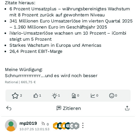
Zitate hieraus:
6 Prozent Umsatzplus – währungsbereinigtes Wachstum
mit 8 Prozent zurück auf gewohntem Niveau
341 Millionen Euro Umsatzerlöse im vierten Quartal 2025
– 1.260 Millionen Euro im Geschäftsjahr 2025
iVario-Umsatzerlöse wachsen um 10 Prozent – iCombi
steigt um 5 Prozent
Starkes Wachstum in Europa und Americas
26,4 Prozent EBIT-Marge
Meine Würdigung:
Schnurrrrrrrrrrrrr...und es wird noch besser
Rational | 665,75 €
2
1
1
0
0
0
Zitieren
mp2019
0
10.07.25 12:01:53