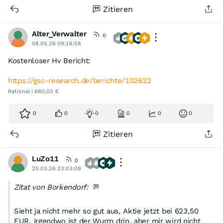
Zitieren
Alter_Verwalter
0
08.05.26 09:16:58
Kostenloser Hv Bericht:
https://gsc-research.de/berichte/102622
Rational | 660,00 €
0
0
0
0
0
0
Zitieren
LuZo11
0
25.03.26 23:03:09
Zitat von Borkendorf:
Sieht ja nicht mehr so gut aus, Aktie jetzt bei 623,50
EUR. Irgendwo ist der Wurm drin, aber mir wird nicht