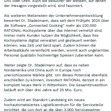
Grill oder Ofen. Auch die Besucher der Messen, auf denen
der iHexagon vorgestellt wird, sind fasziniert.
Als weiteren Meilenstein der Unternehmensentwicklung
bewertet Dr. Stadelmann, dass seit dem Frühjahr 2025 über
die Software „Connected Cooking“ mehr als 100.000
RATIONAL-Kochsysteme über das Internet vernetzt sind.
Immer mehr Kunden nutzen die Möglichkeit, dass ihre
Kochsysteme digital verwaltet und gesteuert werden
können, was Zeit und Geld spart. Zudem können die
Arbeitsabläufe vereinfacht werden, womit auch ungelerntes
Personal qualitativ hochwertige Speisen zubereiten kann.
Weiter zeigte Dr. Stadelmann auf, dass es neben
Nordamerika und China auch in Europa noch
unerschlossene Märkte gibt. Um dieses Potenzial ebenfalls
erschließen zu können, investiert RATIONAL derzeit in ein
komplett neues Werk in Wittenheim. Die Gesamtinvestition
beläuft sich über drei Jahre auf 35 Mio. Euro.
Zudem wird am Standort Landsberg ein neues
hochautomatisiertes Logistikzentrum für die Serviceteile
errichtet, die von dort an die über 3.000 Servicepartner