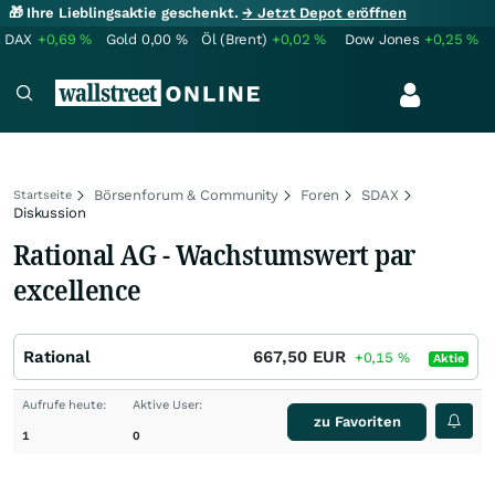
🎁 Ihre Lieblingsaktie geschenkt.
→ Jetzt Depot eröffnen
DAX
+0,69
%
Gold
0,00
%
Öl (Brent)
+0,02
%
Dow Jones
+0,25
%
Börsenforum & Community
Foren
SDAX
Startseite
Diskussion
Rational AG - Wachstumswert par
excellence
Rational
667,50
EUR
+0,15
%
Aktie
Aufrufe heute:
Aktive User:
zu Favoriten
1
0