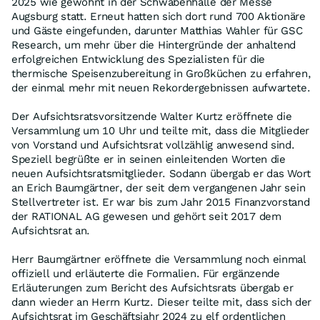
2025 wie gewohnt in der Schwabenhalle der Messe
Augsburg statt. Erneut hatten sich dort rund 700 Aktionäre
und Gäste eingefunden, darunter Matthias Wahler für GSC
Research, um mehr über die Hintergründe der anhaltend
erfolgreichen Entwicklung des Spezialisten für die
thermische Speisenzubereitung in Großküchen zu erfahren,
der einmal mehr mit neuen Rekordergebnissen aufwartete.
Der Aufsichtsratsvorsitzende Walter Kurtz eröffnete die
Versammlung um 10 Uhr und teilte mit, dass die Mitglieder
von Vorstand und Aufsichtsrat vollzählig anwesend sind.
Speziell begrüßte er in seinen einleitenden Worten die
neuen Aufsichtsratsmitglieder. Sodann übergab er das Wort
an Erich Baumgärtner, der seit dem vergangenen Jahr sein
Stellvertreter ist. Er war bis zum Jahr 2015 Finanzvorstand
der RATIONAL AG gewesen und gehört seit 2017 dem
Aufsichtsrat an.
Herr Baumgärtner eröffnete die Versammlung noch einmal
offiziell und erläuterte die Formalien. Für ergänzende
Erläuterungen zum Bericht des Aufsichtsrats übergab er
dann wieder an Herrn Kurtz. Dieser teilte mit, dass sich der
Aufsichtsrat im Geschäftsjahr 2024 zu elf ordentlichen