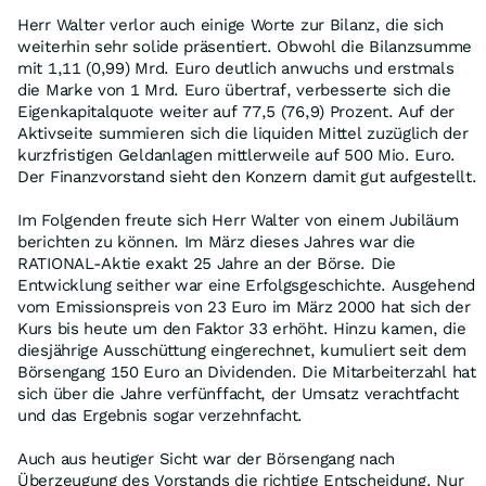
Herr Walter verlor auch einige Worte zur Bilanz, die sich
weiterhin sehr solide präsentiert. Obwohl die Bilanzsumme
mit 1,11 (0,99) Mrd. Euro deutlich anwuchs und erstmals
die Marke von 1 Mrd. Euro übertraf, verbesserte sich die
Eigenkapitalquote weiter auf 77,5 (76,9) Prozent. Auf der
Aktivseite summieren sich die liquiden Mittel zuzüglich der
kurzfristigen Geldanlagen mittlerweile auf 500 Mio. Euro.
Der Finanzvorstand sieht den Konzern damit gut aufgestellt.
Im Folgenden freute sich Herr Walter von einem Jubiläum
berichten zu können. Im März dieses Jahres war die
RATIONAL-Aktie exakt 25 Jahre an der Börse. Die
Entwicklung seither war eine Erfolgsgeschichte. Ausgehend
vom Emissionspreis von 23 Euro im März 2000 hat sich der
Kurs bis heute um den Faktor 33 erhöht. Hinzu kamen, die
diesjährige Ausschüttung eingerechnet, kumuliert seit dem
Börsengang 150 Euro an Dividenden. Die Mitarbeiterzahl hat
sich über die Jahre verfünffacht, der Umsatz verachtfacht
und das Ergebnis sogar verzehnfacht.
Auch aus heutiger Sicht war der Börsengang nach
Überzeugung des Vorstands die richtige Entscheidung. Nur