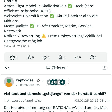
Umfeld
Asset-Light Modell / Skalierbarkeit
Hoch (sehr
effizient, sehr hohe ROCE)
Weltweite Diversifikation
Aktuell breiter als viele
MidCaps
Moat/Qualität
IP, Aftermarket, Marke, Service-
Netzwerk
Risiken / Bewertung
Premiumbewertung; Zyklik bei
Gastgewerbe möglich
Rational | 737,00 €
1
0
0
1
0
0
Zitieren
zapf-wise
0
20.05.25 20:46:27
viel text und danndie „goldjungs“ von der herstatt bank!!?
Antwort auf zapf-wise
03.03.25 20:19:08 Uhr
Die Hauptversammlung der RATIONAL AG fand am 14. Mai