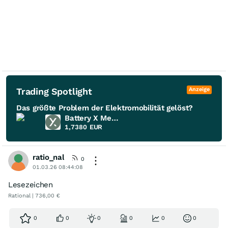
Trading Spotlight
Anzeige
Das größte Problem der Elektromobilität gelöst?
Battery X Metals
1,7380
EUR
ratio_nal
0
01.03.26 08:44:08
Lesezeichen
Rational | 736,00 €
0
0
0
0
0
0