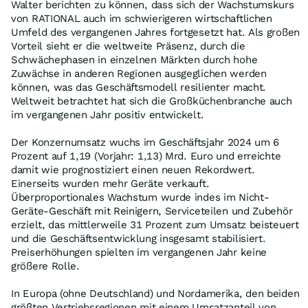
Walter berichten zu können, dass sich der Wachstumskurs
von RATIONAL auch im schwierigeren wirtschaftlichen
Umfeld des vergangenen Jahres fortgesetzt hat. Als großen
Vorteil sieht er die weltweite Präsenz, durch die
Schwächephasen in einzelnen Märkten durch hohe
Zuwächse in anderen Regionen ausgeglichen werden
können, was das Geschäftsmodell resilienter macht.
Weltweit betrachtet hat sich die Großküchenbranche auch
im vergangenen Jahr positiv entwickelt.
Der Konzernumsatz wuchs im Geschäftsjahr 2024 um 6
Prozent auf 1,19 (Vorjahr: 1,13) Mrd. Euro und erreichte
damit wie prognostiziert einen neuen Rekordwert.
Einerseits wurden mehr Geräte verkauft.
Überproportionales Wachstum wurde indes im Nicht-
Geräte-Geschäft mit Reinigern, Serviceteilen und Zubehör
erzielt, das mittlerweile 31 Prozent zum Umsatz beisteuert
und die Geschäftsentwicklung insgesamt stabilisiert.
Preiserhöhungen spielten im vergangenen Jahr keine
größere Rolle.
In Europa (ohne Deutschland) und Nordamerika, den beiden
größten Vertriebsregionen mit einem Umsatzanteil von