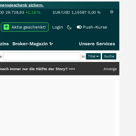
mensgeschenk sichern.
00
29.728,93
+1,18
%
EUR/USD
1,15587
0,00
%
Aktie geschenkt!
Login
Push-Kurse
zins
Broker-Magazin ✨
Unsere Services
e
in
Titel
nur die Hälfte der Story?
+++
Anzeige