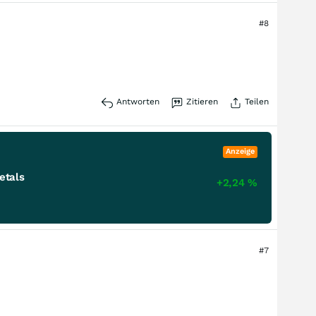
#8
Antworten
Zitieren
Teilen
Anzeige
etals
+2,24
%
#7