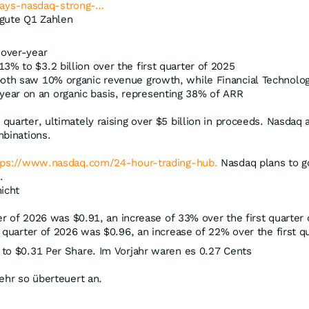
ays-nasdaq-strong-…
 gute Q1 Zahlen
-over-year
% to $3.2 billion over the first quarter of 2025
 both saw 10% organic revenue growth, while Financial Techno
ear on an organic basis, representing 38% of ARR
uarter, ultimately raising over $5 billion in proceeds. Nasdaq 
mbinations.
tps://www.nasdaq.com/24-hour-trading-hub.
Nasdaq plans to go
.
icht
er of 2026 was $0.91, an increase of 33% over the first quarter 
 quarter of 2026 was $0.96, an increase of 22% over the first qu
to $0.31 Per Share. Im Vorjahr waren es 0.27 Cents
ehr so überteuert an.