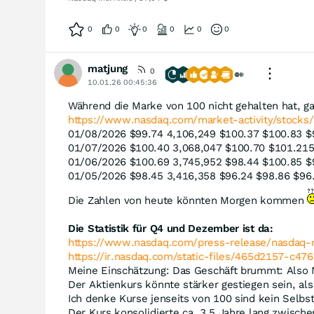
0
0
0
0
0
0
matjung
0
10.01.26 00:45:36
Während die Marke von 100 nicht gehalten hat, g
https://www.nasdaq.com/market-activity/stocks/
01/08/2026 $99.74 4,106,249 $100.37 $100.83 $
01/07/2026 $100.40 3,068,047 $100.70 $101.215
01/06/2026 $100.69 3,745,952 $98.44 $100.85 $
01/05/2026 $98.45 3,416,358 $96.24 $98.86 $96
Die Zahlen von heute könnten Morgen kommen
Die Statistik für Q4 und Dezember ist da:
https://www.nasdaq.com/press-release/nasdaq
https://ir.nasdaq.com/static-files/465d2157-c4
Meine Einschätzung: Das Geschäft brummt: Also
Der Aktienkurs könnte stärker gestiegen sein, a
Ich denke Kurse jenseits von 100 sind kein Selbst
Der Kurs konsolidierte ca. 3,5 Jahre lang zwische