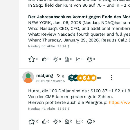
In 25q1 field der Kurs von 80 auf 70 - und in H2 
Der Jahresabschluss kommt gegen Ende des Mon
NEW YORK, Jan. 06, 2026 (Nasdaq: NDAQ)has sched
Who: Nasdaq’s CEO, CFO, and additional members
What: Review Nasdaq’s fourth quarter and full yea
When: Thursday, January 29, 2026, Results Call:
Nasdaq Inc. Aktie | 98,24 $
0
0
0
0
0
0
matjung
0
06.01.26 19:49:15
Hurra, die 100 Dollar sind da : $100.37 +1.92 +1
Von der CME kamen gestern gute Zahlen.
Hiervon profitierte auch die Peergroup:
https://
Nasdaq Inc. Aktie | 85,95 €
0
0
0
0
0
0