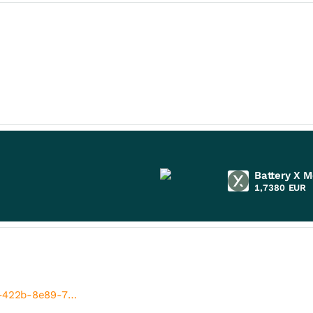
Battery X M
1,7380
EUR
dd-422b-8e89-7…