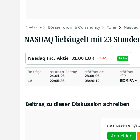
Börsenforum & Community
Foren
Nasdaq
Startseite
NASDAQ liebäugelt mit 23 Stunde
Nasdaq Inc. Aktie
81,80
EUR
-0,49
%
Aktie
Beiträge:
neuester Beitrag
eröffnet am
eröffnet
von
24.04.26
28.09.06
BIOMIRA
12
22:05:36
08:20:12
Beitrag zu dieser Diskussion schreiben
Sie müssen eingel
Anmelden