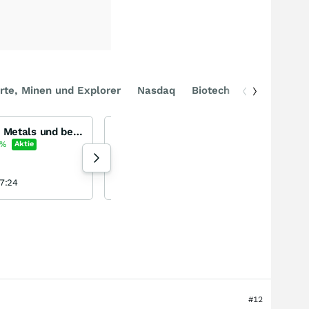
rte, Minen und Explorer
Nasdaq
Biotech
DAX
Was ist los bei Critical Metals und bei Tanbreez auf Grönland?
Bigbear AI... zukünftiger Ki-esmacher?
BigBear.ai Holdings
%
Aktie
+8,28
%
Aktie
140 Aufrufe heute
7:24
no-risk-no-fun-baby heute 06:35
#12