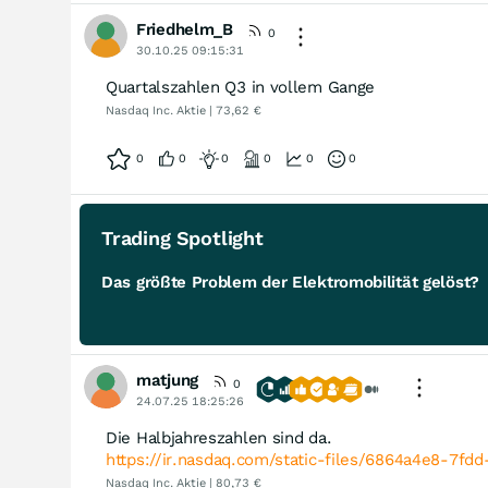
Friedhelm_B
0
30.10.25 09:15:31
Quartalszahlen Q3 in vollem Gange
Nasdaq Inc. Aktie | 73,62 €
0
0
0
0
0
0
Trading Spotlight
Das größte Problem der Elektromobilität gelöst?
matjung
0
24.07.25 18:25:26
Die Halbjahreszahlen sind da.
https://ir.nasdaq.com/static-files/6864a4e8-7f
Nasdaq Inc. Aktie | 80,73 €