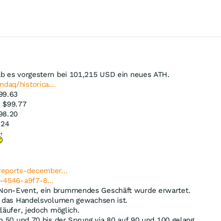
ab es vorgestern bei 101,215 USD ein neues ATH.
ndaq/historica…
99.63
 $99.77
98.20
.24
-reports-december…
76-4546-a9f7-8…
 Non-Event, ein brummendes Geschäft wurde erwartet.
ls das Handelsvolumen gewachsen ist.
läufer, jedoch möglich.
n 50 und 70 bis der Sprung via 80 auf 90 und 100 gelang.