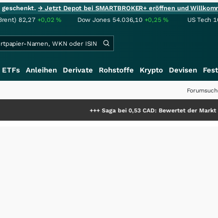
ie geschenkt.
→ Jetzt Depot bei SMARTBROKER+ eröffnen und Willkom
Brent)
82,27
+0,02
%
Dow Jones
54.036,10
+0,25
%
US Tech 1
ETFs
Anleihen
Derivate
Rohstoffe
Krypto
Devisen
Fest
Forumsuch
+++
Saga bei 0,53 CAD: Bewertet der Markt noch immer 