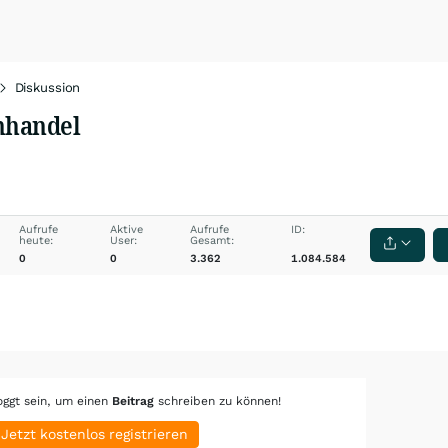
Diskussion
nhandel
Aufrufe
Aktive
Aufrufe
ID:
heute:
User:
Gesamt:
0
0
3.362
1.084.584
oggt sein, um einen
Beitrag
schreiben zu können!
Jetzt kostenlos registrieren