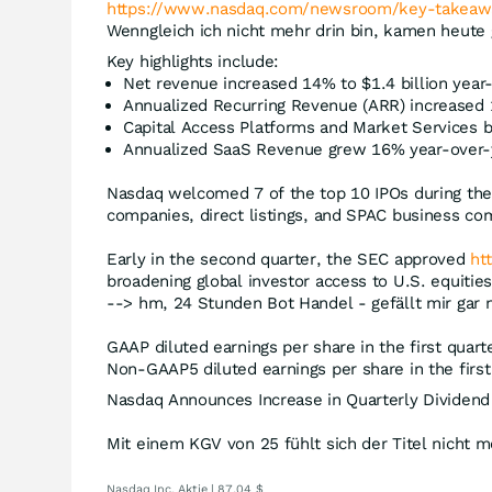
https://www.nasdaq.com/newsroom/key-takeaw
Wenngleich ich nicht mehr drin bin, kamen heute
Key highlights include:
Net revenue increased 14% to $1.4 billion year
Annualized Recurring Revenue (ARR) increased 13
Capital Access Platforms and Market Services
Annualized SaaS Revenue grew 16% year-over-y
Nasdaq welcomed 7 of the top 10 IPOs during the q
companies, direct listings, and SPAC business co
Early in the second quarter, the SEC approved
ht
broadening global investor access to U.S. equities
--> hm, 24 Stunden Bot Handel - gefällt mir gar n
GAAP diluted earnings per share in the first quart
Non-GAAP5 diluted earnings per share in the first
Nasdaq Announces Increase in Quarterly Dividend 
Mit einem KGV von 25 fühlt sich der Titel nicht m
Nasdaq Inc. Aktie | 87,04 $