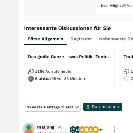
Kein Mitglied?
Wer
Interessante Diskussionen für Sie
Börse Allgemein
Daytrader
Nebenwerte De
Das große Ganze - was Politik, Zentralbanken, Trends, Medien und Gesellschaft mit Aktien, Rohstoffen
Trad
1166 Aufrufe heute
1
Brainiac108 vor 33 Minuten
C
Durchsuchen
Neueste Beiträge zuerst
matjung
0
24.04.26 22:05:36