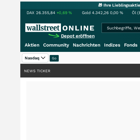
🎁 Ihre Lieblingsakt
DAX
26.355,84
+0,69
%
Gold
4.342,26
0,00
%
Öl (
Depot eröffnen
Aktien
Community
Nachrichten
Indizes
Fonds
Nasdaq
NEWS TICKER