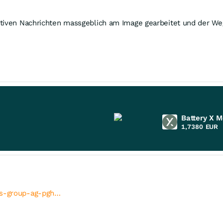
itiven Nachrichten massgeblich am Image gearbeitet und der We
Battery X M
1,7380
EUR
rs-group-ag-pgh…