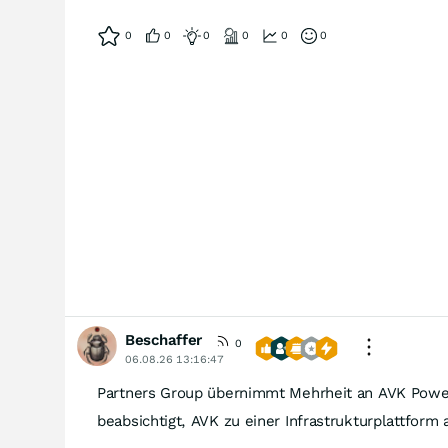
0
0
0
0
0
0
Beschaffer
0
06.08.26 13:16:47
Partners Group übernimmt Mehrheit an AVK Powe
beabsichtigt, AVK zu einer Infrastrukturplattform