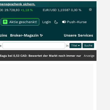
mensgeschenk sichern.
00
29.728,93
+1,18
%
EUR/USD
1,15587
0,00
%
Aktie geschenkt!
Login
Push-Kurse
zins
Broker-Magazin ✨
Unsere Services
e
in
Titel
53 CAD: Bewertet der Markt noch immer nur die Hälfte der Story?
Anzeige
+++