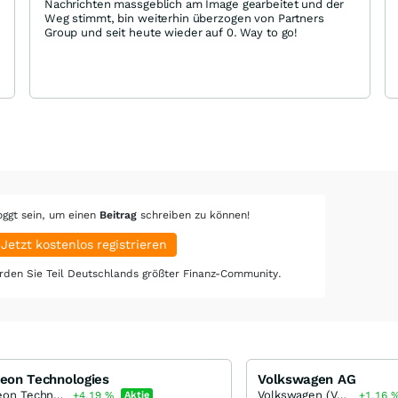
Nachrichten massgeblich am Image gearbeitet und der
Weg stimmt, bin weiterhin überzogen von Partners
Group und seit heute wieder auf 0. Way to go!
oggt sein, um einen
Beitrag
schreiben zu können!
Jetzt kostenlos registrieren
den Sie Teil Deutschlands größter Finanz-Community.
neon Technologies
Volkswagen AG
Infineon Technologies
Volkswagen (VW) Vz
+4,19
%
Aktie
+1,16