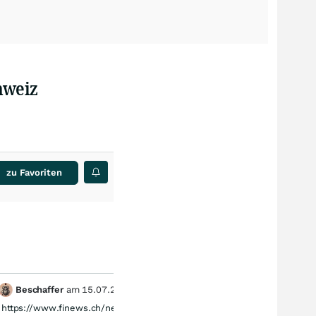
hweiz
zu Favoriten
Beschaffer
am
15.07.26
Sch
1
https://www.finews.ch/news/finanzplatz/72965-
Bin heu