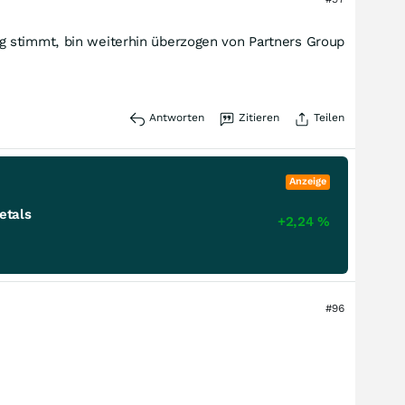
g stimmt, bin weiterhin überzogen von Partners Group
Antworten
Zitieren
Teilen
Anzeige
etals
+2,24
%
#96