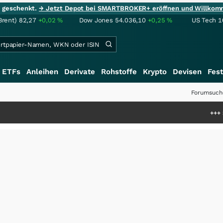
ie geschenkt.
→ Jetzt Depot bei SMARTBROKER+ eröffnen und Willkom
Brent)
82,27
+0,02
%
Dow Jones
54.036,10
+0,25
%
US Tech 1
ETFs
Anleihen
Derivate
Rohstoffe
Krypto
Devisen
Fest
Forumsuch
+++
Saga bei 0,