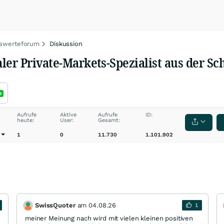
swerteforum
Diskussion
ler Private‑Markets‑Spezialist aus der Sc
e
Aufrufe
Aktive
Aufrufe
ID:
heute:
User:
Gesamt:
1
0
11.730
1.101.902
SwissQuoter
am
04.08.26
1
meiner Meinung nach wird mit vielen kleinen positiven