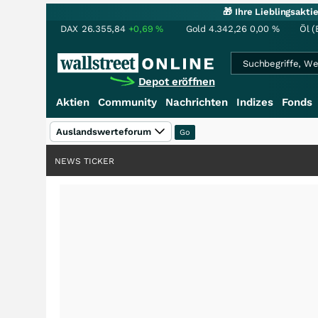
🎁 Ihre Lieblingsakt
DAX
26.355,84
+0,69
%
Gold
4.342,26
0,00
%
Öl (
Depot eröffnen
Aktien
Community
Nachrichten
Indizes
Fonds
Auslandswerteforum
NEWS TICKER