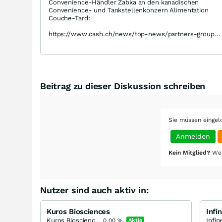
Convenience-Händler Zabka an den kanadischen
Convenience- und Tankstellenkonzern Alimentation
Couche-Tard:
https://www.cash.ch/news/top-news/partners-group-
verkauft-zabka-anteil-an-couche-tard-957730
Beitrag zu dieser Diskussion schreiben
Sie müssen eingel
Anmelden
Kein Mitglied?
Wer
Nutzer sind auch aktiv in:
Kuros Biosciences
Infi
Kuros Biosciences
0,00
%
Aktie