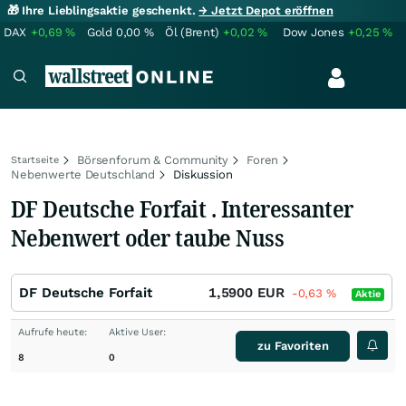
🎁 Ihre Lieblingsaktie geschenkt.
→ Jetzt Depot eröffnen
DAX
+0,69
%
Gold
0,00
%
Öl (Brent)
+0,02
%
Dow Jones
+0,25
%
Börsenforum & Community
Foren
Startseite
Nebenwerte Deutschland
Diskussion
DF Deutsche Forfait . Interessanter
Nebenwert oder taube Nuss
DF Deutsche Forfait
1,5900
EUR
-0,63
%
Aktie
Aufrufe heute:
Aktive User:
zu Favoriten
8
0