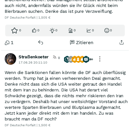
siechen. Man sollte meinen, dass die Firma mit den sich
auch nicht, andernfalls würden sie ihr Glück nicht beim
auftuenden Chancen im Iran alle Hände voll zu tun haben
Bierbrauen suchen. Denke das ist pure Verzweiflung.
wird, anstatt sich mit schlechter operativer Entwicklung
DF Deutsche Forfait | 1,505 €
bei der Vagabund rumzuschlagen.
0
0
0
0
0
0
1
Zitieren
Straßenkoeter
0
17.06.26 20:11:10
Wenn die Sanktionen fallen könnte die DF auch überflüssig
werden. Trump hat ja einen verheerenden Deal gemacht.
Denke nicht dass sich die USA weiter getraut den Handel
mit dem Iran zu behindern. Die USA hat derart viel
Schwäche gezeigt, dass die nichts mehr riskieren den Iran
zu verärgern. Deshalb hat unser weitsichtiger Vorstand auch
wertere Sparten Bierbrauen und Blutplasma aufgemacht.
Jetzt kann jeder direkt mit dem Iran handeln. Zu was
braucht man da DF noch?
DF Deutsche Forfait | 1,500 €