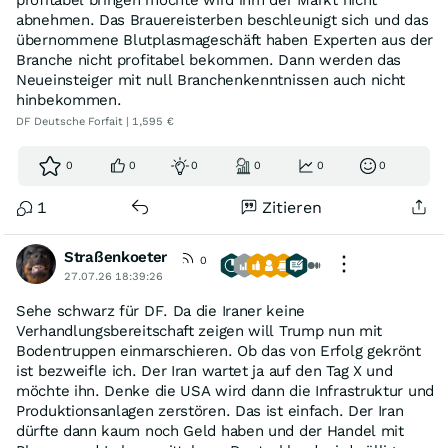
profitabel bringen möchte wird ihm der Markt nicht
abnehmen. Das Brauereisterben beschleunigt sich und das
übernommene Blutplasmageschäft haben Experten aus der
Branche nicht profitabel bekommen. Dann werden das
Neueinsteiger mit null Branchenkenntnissen auch nicht
hinbekommen.
DF Deutsche Forfait | 1,595 €
0
0
0
0
0
0
1
Zitieren
Straßenkoeter
0
27.07.26 18:39:26
Sehe schwarz für DF. Da die Iraner keine
Verhandlungsbereitschaft zeigen will Trump nun mit
Bodentruppen einmarschieren. Ob das von Erfolg gekrönt
ist bezweifle ich. Der Iran wartet ja auf den Tag X und
möchte ihn. Denke die USA wird dann die Infrastruktur und
Produktionsanlagen zerstören. Das ist einfach. Der Iran
dürfte dann kaum noch Geld haben und der Handel mit