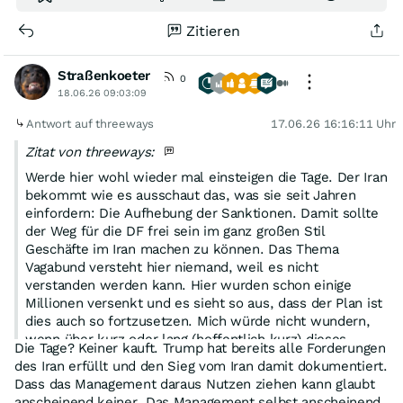
Zitieren
Straßenkoeter
0
18.06.26 09:03:09
Antwort auf threeways
17.06.26 16:16:11 Uhr
Zitat von threeways:
Werde hier wohl wieder mal einsteigen die Tage. Der Iran
bekommt wie es ausschaut das, was sie seit Jahren
einfordern: Die Aufhebung der Sanktionen. Damit sollte
der Weg für die DF frei sein im ganz großen Stil
Geschäfte im Iran machen zu können. Das Thema
Vagabund versteht hier niemand, weil es nicht
verstanden werden kann. Hier wurden schon einige
Millionen versenkt und es sieht so aus, dass der Plan ist
dies auch so fortzusetzen. Mich würde nicht wundern,
wenn über kurz oder lang (hoffentlich kurz) dieses
Die Tage? Keiner kauft. Trump hat bereits alle Forderungen
Vagabund Abenteuer beerdigt wird. Ist dann halt eine
des Iran erfüllt und den Sieg vom Iran damit dokumentiert.
einmalige bittere Pille für die Aktionäre, aber besser ein
Dass das Management daraus Nutzen ziehen kann glaubt
Ende mit Schrecken als gar kein Ende und ein dahin
anscheinend keiner. Das Management selbst anscheinend