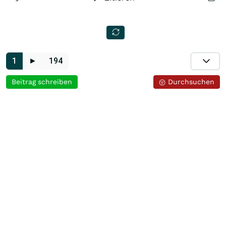
1
►
194
Beitrag schreiben
Durchsuchen