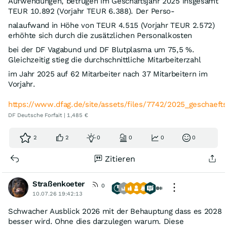
Aufwendungen, betrugen im Geschäftsjahr 2025 insgesamt
TEUR 10.892 (Vorjahr TEUR 6.388). Der Perso-
nalaufwand in Höhe von TEUR 4.515 (Vorjahr TEUR 2.572)
erhöhte sich durch die zusätzlichen Personalkosten
bei der DF Vagabund und DF Blutplasma um 75,5 %.
Gleichzeitig stieg die durchschnittliche Mitarbeiterzahl
im Jahr 2025 auf 62 Mitarbeiter nach 37 Mitarbeitern im
Vorjahr.
https://www.dfag.de/site/assets/files/7742/2025_geschaeft
DF Deutsche Forfait | 1,485 €
2
2
0
0
0
0
Zitieren
Straßenkoeter
0
10.07.26 19:42:13
Schwacher Ausblick 2026 mit der Behauptung dass es 2028
besser wird. Ohne dies darzulegen warum. Diese