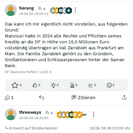
Serang
0
19.06.26 19:02:23
Das kann ich mir eigentlich nicht vorstellen, aus folgenden
Grund:
Manzouri hatte in 2024 alle Rechte und Pflichten seines
Kredits an die DF in Höhe von 15,0 Millionen Euro
vollständig übertragen an Vali Zarrabieh aus Frankfurt am
Main. Die Familie Zarrabieh gehört zu den Gründern,
Großaktionären und Schlüsselpersonen hinter der Saman
Bank.
DF Deutsche Forfait | 1,535 €
0
0
0
0
0
0
1
Zitieren
threeways
0
19.06.26 16:31:50
Antwort auf Straßenkoeter
18.06.26 09:03:09 Uhr