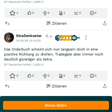
DF Deutsche Forfait | 1,685 €
1
0
0
1
0
0
Zitieren
Straßenkoeter
0
24.06.26 14:14:00
Das Orderbuch scheint sich nun langsam doch in eine
positive Richtung zu drehen. Tradegate aber immer noch
deutlich günstiger als Xetra.
DF Deutsche Forfait | 1,650 €
0
0
0
0
0
0
Zitieren
Bonus Aktion