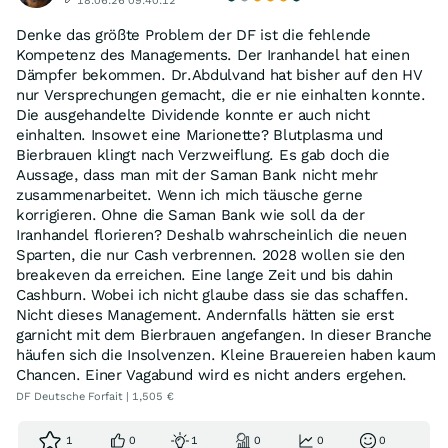
18.06.26 09:40:12
Denke das größte Problem der DF ist die fehlende
Kompetenz des Managements. Der Iranhandel hat einen
Dämpfer bekommen. Dr.Abdulvand hat bisher auf den HV
nur Versprechungen gemacht, die er nie einhalten konnte.
Die ausgehandelte Dividende konnte er auch nicht
einhalten. Insowet eine Marionette? Blutplasma und
Bierbrauen klingt nach Verzweiflung. Es gab doch die
Aussage, dass man mit der Saman Bank nicht mehr
zusammenarbeitet. Wenn ich mich täusche gerne
korrigieren. Ohne die Saman Bank wie soll da der
Iranhandel florieren? Deshalb wahrscheinlich die neuen
Sparten, die nur Cash verbrennen. 2028 wollen sie den
breakeven da erreichen. Eine lange Zeit und bis dahin
Cashburn. Wobei ich nicht glaube dass sie das schaffen.
Nicht dieses Management. Andernfalls hätten sie erst
garnicht mit dem Bierbrauen angefangen. In dieser Branche
häufen sich die Insolvenzen. Kleine Brauereien haben kaum
Chancen. Einer Vagabund wird es nicht anders ergehen.
DF Deutsche Forfait | 1,505 €
1
0
1
0
0
0