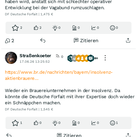
haben wird, anstatt sich mit schlechter operativer
Entwicklung bei der Vagabund rumzuschlagen.
DF Deutsche Forfait | 1,475 €
2
2
0
0
0
0
2
Zitieren
Straßenkoeter
0
17.06.26 13:25:52
https://www.br.de/nachrichten/bayern/insolvenz-
aktienbrauere…
Wieder ein Brauereiunternehmen in der Insolvenz. Da
könnte die Deutsche Forfait mit ihrer Expertise doch wieder
ein Schnäppchen machen.
DF Deutsche Forfait | 1,545 €
1
0
0
0
0
1
Zitieren