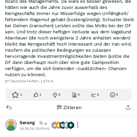
Bilanz des Managements. Da wäre es besser gewesen, die
hätten wie auch die Jahre zuvor ausserhalb des
Kerngeschäfts immer nur Misserfolge wegen Unfähigkeit/
fehlendem Wagemut gehabt (kostengünstig). Schuster bleib
bei Deinen (iranischen) Leisten sollte das Motto bei der DF
sein. Und trotz dieser heftigen Verluste aus dem Vagabund
Abenteuer (die noch wenigstens 2 Jahre anhalten werden)
bleibt das Kerngeschäft hoch interessant und der Iran wird,
insofern die politischen Bedingungen es zulassen
hervorragende Investmentmöglichkeiten bieten (sollte die
DF dann überhaupt noch über eine gute Cashposition
verfügen, um die sich bietenden -zusätzlichen- Chancen
nutzen zu können).
DF Deutsche Forfait | 1,570 €
1
1
0
0
0
0
Zitieren
Serang
0
19.06.26 20:50:41