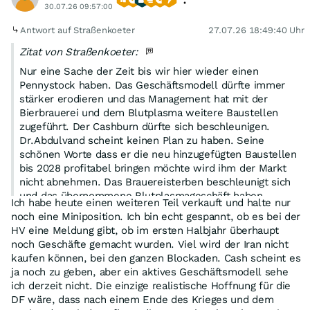
30.07.26 09:57:00
Antwort auf Straßenkoeter
27.07.26 18:49:40 Uhr
Zitat von Straßenkoeter:
Nur eine Sache der Zeit bis wir hier wieder einen
Pennystock haben. Das Geschäftsmodell dürfte immer
stärker erodieren und das Management hat mit der
Bierbrauerei und dem Blutplasma weitere Baustellen
zugeführt. Der Cashburn dürfte sich beschleunigen.
Dr.Abdulvand scheint keinen Plan zu haben. Seine
schönen Worte dass er die neu hinzugefügten Baustellen
bis 2028 profitabel bringen möchte wird ihm der Markt
nicht abnehmen. Das Brauereisterben beschleunigt sich
und das übernommene Blutplasmageschäft haben
Ich habe heute einen weiteren Teil verkauft und halte nur
Experten aus der Branche nicht profitabel bekommen.
noch eine Miniposition. Ich bin echt gespannt, ob es bei der
Dann werden das Neueinsteiger mit null
HV eine Meldung gibt, ob im ersten Halbjahr überhaupt
Branchenkenntnissen auch nicht hinbekommen.
noch Geschäfte gemacht wurden. Viel wird der Iran nicht
kaufen können, bei den ganzen Blockaden. Cash scheint es
ja noch zu geben, aber ein aktives Geschäftsmodell sehe
ich derzeit nicht. Die einzige realistische Hoffnung für die
DF wäre, dass nach einem Ende des Krieges und dem