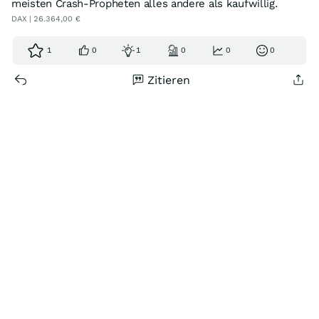
meisten Crash-Propheten alles andere als kaufwillig.
DAX | 26.364,00 €
1
0
1
0
0
0
Zitieren