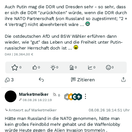
Auch Putin mag die DDR und Dresden sehr - so sehr, dass
er sich die DDR "zurückholen" würde, wenn die DDR durch
ihre NATO Partnerschaft (von Russland so zugestimmt; "2 +
4 Vertrag") nicht abwehrbereit wäre ...
Die ostdeutschen AfD und BSW Wähler erführen dann
wieder, wie "gut" das Leben und die Freiheit unter Putin-
russischer Herrschaft doch ist ...
DAX | 26.364,00 €
0
0
0
0
0
0
3
Zitieren
Marketmelker
0
08.08.26 16:22:19
Antwort auf Marketmelker
08.08.26 16:14:51 Uhr
Hätte man Russland in die NATO genommen, hätte man
kein großes Feindbild mehr gehabt und die Waffenlobby
würde Heute gegen die Alien Invasion trommeln .