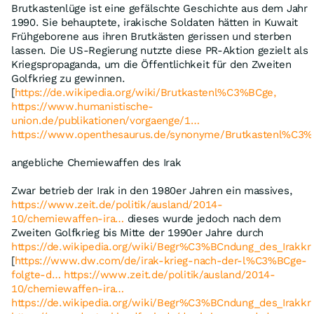
Brutkastenlüge ist eine gefälschte Geschichte aus dem Jahr
1990. Sie behauptete, irakische Soldaten hätten in Kuwait
Frühgeborene aus ihren Brutkästen gerissen und sterben
lassen. Die US-Regierung nutzte diese PR-Aktion gezielt als
Kriegspropaganda, um die Öffentlichkeit für den Zweiten
Golfkrieg zu gewinnen.
[
https://de.wikipedia.org/wiki/Brutkastenl%C3%BCge,
https://www.humanistische-
union.de/publikationen/vorgaenge/1…
https://www.openthesaurus.de/synonyme/Brutkastenl%C3%
angebliche Chemiewaffen des Irak
Zwar betrieb der Irak in den 1980er Jahren ein massives,
https://www.zeit.de/politik/ausland/2014-
10/chemiewaffen-ira…
dieses wurde jedoch nach dem
Zweiten Golfkrieg bis Mitte der 1990er Jahre durch
https://de.wikipedia.org/wiki/Begr%C3%BCndung_des_Irakkr
[
https://www.dw.com/de/irak-krieg-nach-der-l%C3%BCge-
folgte-d…
https://www.zeit.de/politik/ausland/2014-
10/chemiewaffen-ira…
https://de.wikipedia.org/wiki/Begr%C3%BCndung_des_Irakkr