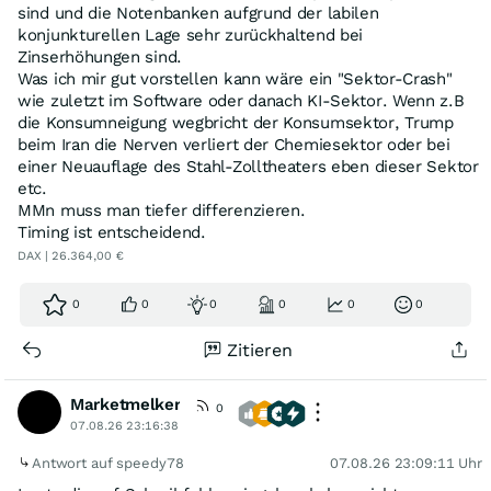
sind und die Notenbanken aufgrund der labilen
konjunkturellen Lage sehr zurückhaltend bei
Zinserhöhungen sind.
Was ich mir gut vorstellen kann wäre ein "Sektor-Crash"
wie zuletzt im Software oder danach KI-Sektor. Wenn z.B
die Konsumneigung wegbricht der Konsumsektor, Trump
beim Iran die Nerven verliert der Chemiesektor oder bei
einer Neuauflage des Stahl-Zolltheaters eben dieser Sektor
etc.
MMn muss man tiefer differenzieren.
Timing ist entscheidend.
DAX | 26.364,00 €
0
0
0
0
0
0
Zitieren
Marketmelker
0
07.08.26 23:16:38
Antwort auf speedy78
07.08.26 23:09:11 Uhr