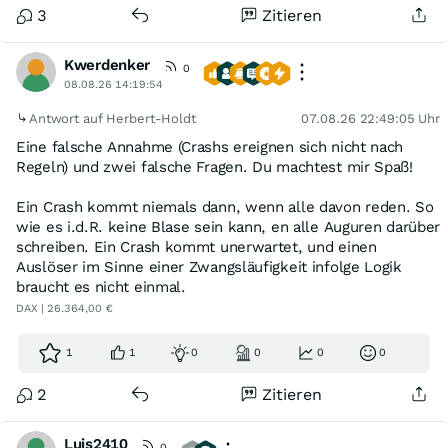
3
Zitieren
Kwerdenker
0
08.08.26 14:19:54
Antwort auf Herbert-Holdt
07.08.26 22:49:05 Uhr
Eine falsche Annahme (Crashs ereignen sich nicht nach
Regeln) und zwei falsche Fragen. Du machtest mir Spaß!
Ein Crash kommt niemals dann, wenn alle davon reden. So
wie es i.d.R. keine Blase sein kann, en alle Auguren darüber
schreiben. Ein Crash kommt unerwartet, und einen
Auslöser im Sinne einer Zwangsläufigkeit infolge Logik
braucht es nicht einmal.
DAX | 26.364,00 €
1
1
0
0
0
0
2
Zitieren
Luis2410
0