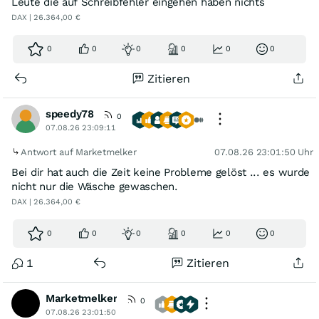
Leute die auf Schreibfehler eingehen haben nichts
DAX | 26.364,00 €
0
0
0
0
0
0
Zitieren
speedy78
0
07.08.26 23:09:11
Antwort auf Marketmelker
07.08.26 23:01:50 Uhr
Bei dir hat auch die Zeit keine Probleme gelöst ... es wurde
nicht nur die Wäsche gewaschen.
DAX | 26.364,00 €
0
0
0
0
0
0
1
Zitieren
Marketmelker
0
07.08.26 23:01:50