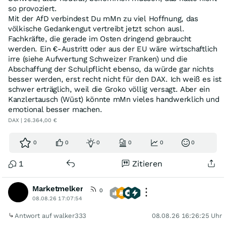
so provoziert.
Mit der AfD verbindest Du mMn zu viel Hoffnung, das
völkische Gedankengut vertreibt jetzt schon ausl.
Fachkräfte, die gerade im Osten dringend gebraucht
werden. Ein €-Austritt oder aus der EU wäre wirtschaftlich
irre (siehe Aufwertung Schweizer Franken) und die
Abschaffung der Schulpflicht ebenso, da würde gar nichts
besser werden, erst recht nicht für den DAX. Ich weiß es ist
schwer erträglich, weil die Groko völlig versagt. Aber ein
Kanzlertausch (Wüst) könnte mMn vieles handwerklich und
emotional besser machen.
DAX | 26.364,00 €
0
0
0
0
0
0
1
Zitieren
Marketmelker
0
08.08.26 17:07:54
Antwort auf walker333
08.08.26 16:26:25 Uhr