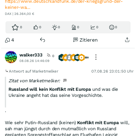
https://www.deutschlandfunk.de/der-kriegsgrund-der-
keiner-wa…
DAX | 26.364,00 €
0
0
0
0
0
0
4
Zitieren
walker333
0
08.08.26 14:46:09
Antwort auf Marketmelker
07.08.26 23:01:50 Uhr
Zitat von Marketmelker:
Russland will kein Konflikt mit Europa
und was die
Ukraine angeht hat das seine Vorgeschichte.
.
Wie sehr Putin-Russland (keinen)
Konflikt mit Europa
will,
sah man jüngst durch den mutmaßlich von Russland
geplanten Sprengstoffanschlag am Flughafen Leipzig