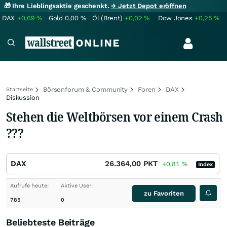
🎁 Ihre Lieblingsaktie geschenkt.
→ Jetzt Depot eröffnen
DAX
+0,69
%
Gold
0,00
%
Öl (Brent)
+0,02
%
Dow Jones
+0,25
%
Börsenforum & Community
Foren
DAX
Startseite
Diskussion
Stehen die Weltbörsen vor einem Crash
???
DAX
26.364,00
PKT
+0,81
%
Index
Aufrufe heute:
Aktive User:
zu Favoriten
785
0
Beliebteste Beiträge