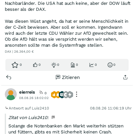
Nachbarländer. Die USA hat auch keine, aber der DOW läuft
besser als der DAX.
Was diesen Wüst angeht, da hat er seine Menschlichkeit in
der C-Zeit bewiesen. Aber soll er kommen. Irgendwann
wird auch der letzte CDU Wähler zur AfD gewechselt sein.
Ob die AfD hält was sie verspricht werden wir sehen,
ansonsten sollte man die Systemfrage stellen.
DAX | 26.364,00 €
0
0
0
0
0
0
Zitieren
eierreis
0
08.08.26 18:02:02
Antwort auf Luis2410
08.08.26 11:06:19 Uhr
Zitat von Luis2410:
Solange die Notenbanken den Markt weiterhin stützen
und füttern, gibts es mit Sicherheit keinen Crash.