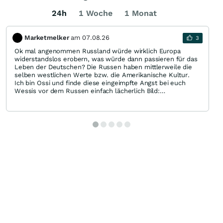
24h
1 Woche
1 Monat
Marketmelker
am
07.08.26
3
Ok mal angenommen Russland würde wirklich Europa
widerstandslos erobern, was würde dann passieren für das
Leben der Deutschen? Die Russen haben mittlerweile die
selben westlichen Werte bzw. die Amerikanische Kultur.
Ich bin Ossi und finde diese eingeimpfte Angst bei euch
Wessis vor dem Russen einfach lächerlich Bild:
https://img.wallstreet-online.de/smilies/laugh.gif Aber ich
kenne auch Ossis, wo ARD und ZDF, Spiegel, Stern und Bild,
die Birne auch schon gewaschen.
Russland will kein Konflikt mit Europa und was die Ukraine
angeht hat das seine Vorgeschichte. Natürlich verurteile ich
den Angriffskrieg, aber da sollten wir uns raushalten. Die
USA machte ja selbst Angriffskriege (Irak, Afghanistan,
usw.) Und gegen dem Ami rüsten wir ja auch nicht auf oder
sanktionieren.