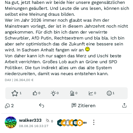
Na gut, jetzt haben wir beide hier unsere gegensätzlichen
Meinungen geäußert. Und Leute die uns lesen, können sich
selbst eine Meinung draus bilden.
Wer im Jahr 2026 immer noch glaubt was ihm der
Mainstream vorlegt, der ist in diesem Jahrzehnt noch nicht
angekommen. Für dich bin ich dann der verwirrte
Schwurbler, AfD Putin, Rechtsextrem und bla bla. Ich bin
aber sehr optimistisch das die Zukunft eine bessere sein
wird. In Sachsen Anhalt fangen wir an
Von daher kann ich nur sagen das Merz und Uschi beste
Arbeit verrichten. Großes Lob auch an Grüne und SPD
Politiker. Die tun indirekt alles um das alte System
niederzureiten, damit was neues entstehen kann.
DAX | 26.364,00 €
1
0
0
0
0
1
2
Zitieren
walker333
0
08.08.26 16:33:27