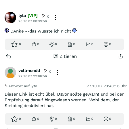
lyta
[VIP]
0
28.10.07 08:39:58
DAnke --das wusste ich nicht
0
0
0
0
0
0
Zitieren
vollmondd
0
27.10.07 22:08:56
Antwort auf lyta
27.10.07 20:40:16 Uhr
Dieser Link ist echt übel. Davor sollte gewarnt und bei der
Empfehlung darauf hingewiesen werden. Wohl dem, der
Scripting deaktiviert hat.
0
0
0
0
0
0