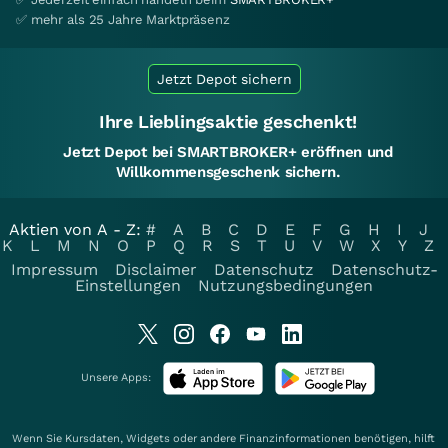
✅ mehr als 25 Jahre Marktpräsenz
Jetzt Depot sichern
Ihre Lieblingsaktie geschenkt!
Jetzt Depot bei SMARTBROKER+ eröffnen und
Willkommensgeschenk sichern.
Aktien von A - Z:
#
A
B
C
D
E
F
G
H
I
J
K
L
M
N
O
P
Q
R
S
T
U
V
W
X
Y
Z
Impressum
Disclaimer
Datenschutz
Datenschutz-
Einstellungen
Nutzungsbedingungen
Unsere Apps:
Wenn Sie Kursdaten, Widgets oder andere Finanzinformationen benötigen, hilft