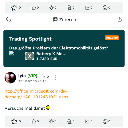
0
0
0
0
0
0
Zitieren
Trading Spotlight
Anzeige
Das größte Problem der Elektromobilität gelöst?
Battery X Metals
1,7380
EUR
lyta
[VIP]
0
27.10.07 20:40:16
http://office.microsoft.com/de-
de/help/HA011912461031.aspx
VErsuchs mal damit
0
0
0
0
0
0