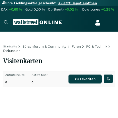
🎁 Ihre Lieblingsaktie geschenkt.
→ Jetzt Depot eröffnen
DAX
+0,69
%
Gold
0,00
%
Öl (Brent)
+0,02
%
Dow Jones
+0,25
%
Börsenforum & Community
Foren
PC & Technik
Startseite
Diskussion
Visitenkarten
Aufrufe heute:
Aktive User:
zu Favoriten
0
0