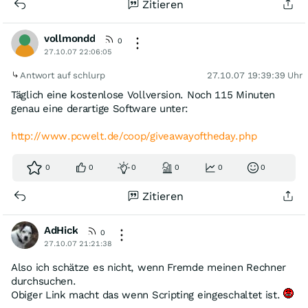
Zitieren
vollmondd
0
27.10.07 22:06:05
Antwort auf schlurp
27.10.07 19:39:39 Uhr
Täglich eine kostenlose Vollversion. Noch 115 Minuten
genau eine derartige Software unter:
http://www.pcwelt.de/coop/giveawayoftheday.php
0
0
0
0
0
0
Zitieren
AdHick
0
27.10.07 21:21:38
Also ich schätze es nicht, wenn Fremde meinen Rechner
durchsuchen.
Obiger Link macht das wenn Scripting eingeschaltet ist.