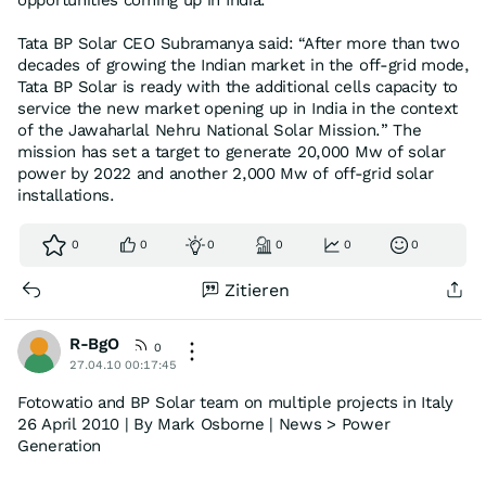
opportunities coming up in India.”
Tata BP Solar CEO Subramanya said: “After more than two
decades of growing the Indian market in the off-grid mode,
Tata BP Solar is ready with the additional cells capacity to
service the new market opening up in India in the context
of the Jawaharlal Nehru National Solar Mission.” The
mission has set a target to generate 20,000 Mw of solar
power by 2022 and another 2,000 Mw of off-grid solar
installations.
0
0
0
0
0
0
Zitieren
R-BgO
0
27.04.10 00:17:45
Fotowatio and BP Solar team on multiple projects in Italy
26 April 2010 | By Mark Osborne | News > Power
Generation