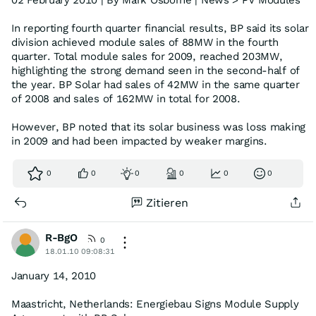
02 February 2010 | By Mark Osborne | News > PV Modules
In reporting fourth quarter financial results, BP said its solar
division achieved module sales of 88MW in the fourth
quarter. Total module sales for 2009, reached 203MW,
highlighting the strong demand seen in the second-half of
the year. BP Solar had sales of 42MW in the same quarter
of 2008 and sales of 162MW in total for 2008.
However, BP noted that its solar business was loss making
in 2009 and had been impacted by weaker margins.
0
0
0
0
0
0
Zitieren
R-BgO
0
18.01.10 09:08:31
January 14, 2010
Maastricht, Netherlands: Energiebau Signs Module Supply