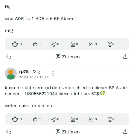
Hi,
sind ADR´s: 1 ADR = 6 BP Aktien.
mfg
0
0
0
0
0
0
Zitieren
rp75
0
30.04.10 09:10:42
kann mir bitte jemand den Unterschied zu dieser BP Aktie
nennen--US0556221044 diese steht bei 52$.
vielen dank für die Info
0
0
0
0
0
0
Zitieren