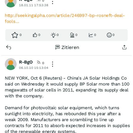
0
18.01.11 17:53:38
http://seekingalpha.com/article/246997-bp-rosneft-deal-
fools…
0
0
0
0
0
0
Zitieren
R-BgO
0
06.10.10 15:13:04
NEW YORK, Oct 6 (Reuters) - China's JA Solar Holdings Co
said on Wednesday it would supply BP Solar more than 100
megawatts of solar cells in 2011, expanding its supply deal
with the company.
Demand for photovoltaic solar equipment, which turns
sunlight into electricity, has rebounded this year after a
weak 2009. Manufacturers are scrambling to line up
contracts for 2011 to absorb expected increases in supplies
of the renewable energy systems.