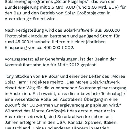
Solarenergieprogramms „Solar Flagships”, das von der
Bundesregierung mit 1,5 Mrd. AUD (rund 1,56 Mrd. EUR) für
den Bau und den Betrieb von Solar Großprojekten in
Australien gefördert wird.
Nach Fertigstellung wird das Solarkraftwerk aus 650.000
Photovoltaik Modulen bestehen und genügend Strom für
rund 45.000 Haushalte liefern mit einer jährlichen
Einsparung von ca. 400.000 t CO2.
Vorausgesetzt aller Genehmigungen, ist der Beginn der
Konstruktionsarbeiten für Mitte 2012 geplant.
Tony Stocken von BP Solar und einer der Leiter des „Moree
Solar Farm“ Projektes meint: „Das Moree Solarkraftwerk
ebnet den Weg für die zunehmende Solarenergieversorgung
in Australien. Es beweist, dass diese bewährte Technologie
eine wesentliche Rolle bei Australiens Übergang in eine
Zukunft der CO2-armen Energieversorgung spielen wird.“
Während das Moree Großpojekt das erste dieser Art in
Australien sein wird, sind Solarkraftwerke schon seit
Jahren erfolgreich in den USA, Kanada, Spanien, Italien,
Deutschland, China und anderen Ländern in Betrieb.