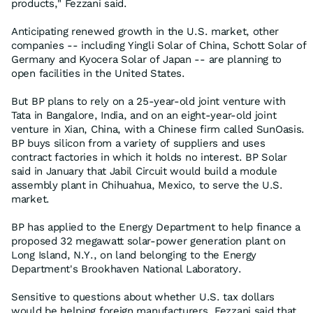
products," Fezzani said.
Anticipating renewed growth in the U.S. market, other
companies -- including Yingli Solar of China, Schott Solar of
Germany and Kyocera Solar of Japan -- are planning to
open facilities in the United States.
But BP plans to rely on a 25-year-old joint venture with
Tata in Bangalore, India, and on an eight-year-old joint
venture in Xian, China, with a Chinese firm called SunOasis.
BP buys silicon from a variety of suppliers and uses
contract factories in which it holds no interest. BP Solar
said in January that Jabil Circuit would build a module
assembly plant in Chihuahua, Mexico, to serve the U.S.
market.
BP has applied to the Energy Department to help finance a
proposed 32 megawatt solar-power generation plant on
Long Island, N.Y., on land belonging to the Energy
Department's Brookhaven National Laboratory.
Sensitive to questions about whether U.S. tax dollars
would be helping foreign manufacturers, Fezzani said that