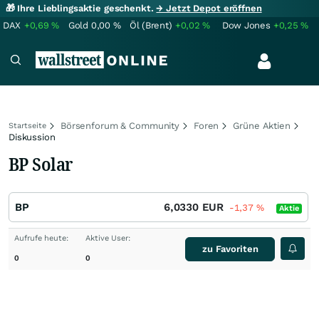
🎁 Ihre Lieblingsaktie geschenkt.
→ Jetzt Depot eröffnen
DAX
+0,69
%
Gold
0,00
%
Öl (Brent)
+0,02
%
Dow Jones
+0,25
%
Börsenforum & Community
Foren
Grüne Aktien
Startseite
Diskussion
BP Solar
BP
6,0330
EUR
-1,37
%
Aktie
Aufrufe heute:
Aktive User:
zu Favoriten
0
0