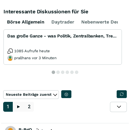
Interessante Diskussionen für Sie
Börse Allgemein
Daytrader
Nebenwerte Deutsch
Das große Ganze - was Politik, Zentralbanken, Trends, Medien und Gesellschaft mit Aktien, Rohstoffen
1085 Aufrufe heute
prallhans vor 3 Minuten
Neueste Beiträge zuerst
1
►
2
R-BgO