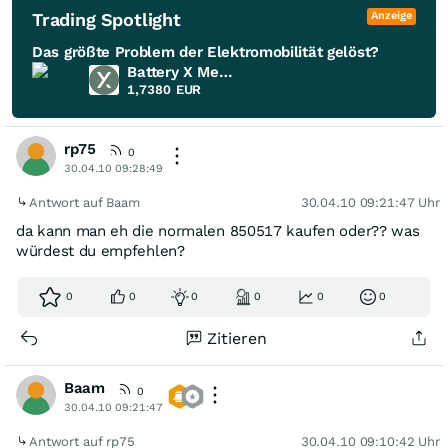
Trading Spotlight
Anzeige
Das größte Problem der Elektromobilität gelöst?
Battery X Metals
1,7380
EUR
rp75
0
30.04.10 09:28:49
Antwort auf Baam
30.04.10 09:21:47 Uhr
da kann man eh die normalen 850517 kaufen oder?? was
würdest du empfehlen?
0
0
0
0
0
0
Zitieren
Baam
0
30.04.10 09:21:47
Antwort auf rp75
30.04.10 09:10:42 Uhr