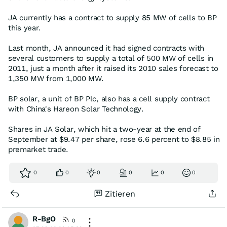
JA currently has a contract to supply 85 MW of cells to BP
this year.
Last month, JA announced it had signed contracts with
several customers to supply a total of 500 MW of cells in
2011, just a month after it raised its 2010 sales forecast to
1,350 MW from 1,000 MW.
BP solar, a unit of BP Plc, also has a cell supply contract
with China's Hareon Solar Technology.
Shares in JA Solar, which hit a two-year at the end of
September at $9.47 per share, rose 6.6 percent to $8.85 in
premarket trade.
0
0
0
0
0
0
Zitieren
R-BgO
0