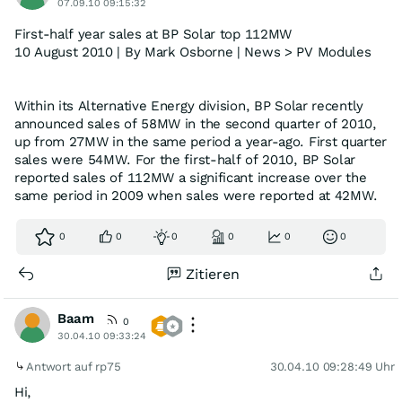
07.09.10 09:15:32
First-half year sales at BP Solar top 112MW
10 August 2010 | By Mark Osborne | News > PV Modules
Within its Alternative Energy division, BP Solar recently
announced sales of 58MW in the second quarter of 2010,
up from 27MW in the same period a year-ago. First quarter
sales were 54MW. For the first-half of 2010, BP Solar
reported sales of 112MW a significant increase over the
same period in 2009 when sales were reported at 42MW.
0
0
0
0
0
0
Zitieren
Baam
0
30.04.10 09:33:24
Antwort auf rp75
30.04.10 09:28:49 Uhr
Hi,