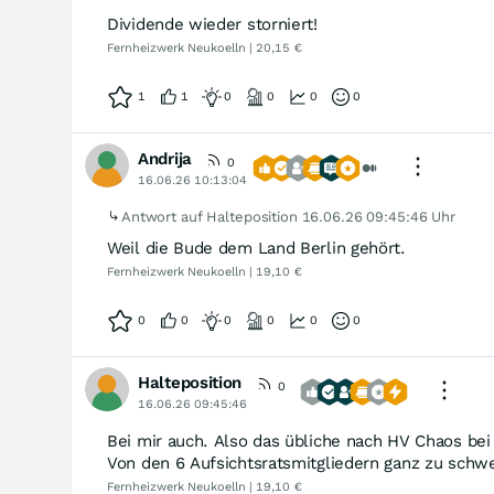
Dividende wieder storniert!
Fernheizwerk Neukoelln | 20,15 €
1
1
0
0
0
0
Andrija
0
16.06.26 10:13:04
Antwort auf Halteposition
16.06.26 09:45:46 Uhr
Weil die Bude dem Land Berlin gehört.
Fernheizwerk Neukoelln | 19,10 €
0
0
0
0
0
0
Halteposition
0
16.06.26 09:45:46
Bei mir auch. Also das übliche nach HV Chaos bei
Von den 6 Aufsichtsratsmitgliedern ganz zu schw
Fernheizwerk Neukoelln | 19,10 €