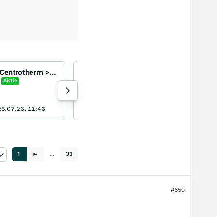
Diskussionsthread << Centrotherm >> <
>
Atos (Wie geht es weiter)
Atos Group
Aktie
+1,26
%
Aktie
443 Aufrufe heute
5.07.26, 11:46
Konrador vor 1 Stunde
1
►
…
33
#650