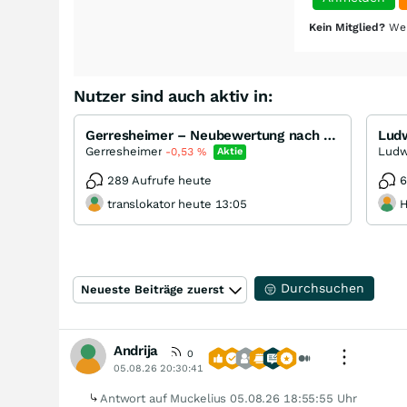
Kein Mitglied?
Wer
Nutzer sind auch aktiv in:
Gerresheimer – Neubewertung nach Bilanzprüfung
Gerresheimer
-0,53
%
Aktie
289 Aufrufe heute
6
translokator heute 13:05
H
Durchsuchen
Neueste Beiträge zuerst
Andrija
0
05.08.26 20:30:41
Antwort auf Muckelius
05.08.26 18:55:55 Uhr