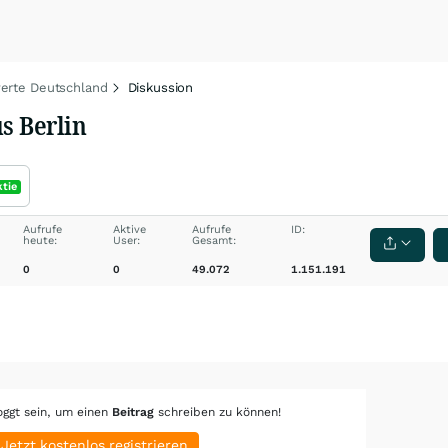
rte Deutschland
Diskussion
s Berlin
ktie
Aufrufe
Aktive
Aufrufe
ID:
heute:
User:
Gesamt:
0
0
49.072
1.151.191
oggt sein, um einen
Beitrag
schreiben zu können!
Jetzt kostenlos registrieren