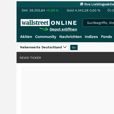
🎁 Ihre Lieblingsakt
DAX
26.355,84
+0,69
%
Gold
4.342,26
0,00
%
Öl (
Depot eröffnen
Aktien
Community
Nachrichten
Indizes
Fonds
Nebenwerte Deutschland
NEWS TICKER