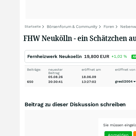
Börsenforum & Community
Foren
Nebenwe
Startseite
FHW Neukölln - ein Schätzchen au
Fernheizwerk Neukoelln
19,800
EUR
+1,02
%
A
Beiträge:
neuester
eröffnet am
eröffnet von
Beitrag
05.08.26
18.06.09
gresli2004
650
20:30:41
13:27:02
Beitrag zu dieser Diskussion schreiben
Sie müssen eingel
Anmelden