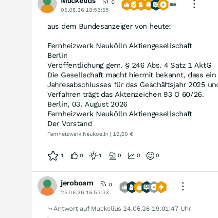
Muckelius
0
05.08.26 18:55:55
aus dem Bundesanzeiger von heute:
Fernheizwerk Neukölln Aktiengesellschaft
Berlin
Veröffentlichung gem. § 246 Abs. 4 Satz 1 AktG
Die Gesellschaft macht hiermit bekannt, dass ein 
Jahresabschlusses für das Geschäftsjahr 2025 u
Verfahren trägt das Aktenzeichen 93 O 60/26.
Berlin, 03. August 2026
Fernheizwerk Neukölln Aktiengesellschaft
Der Vorstand
Fernheizwerk Neukoelln | 19,60 €
1
0
1
0
0
0
jeroboam
0
25.06.26 16:53:33
Antwort auf Muckelius
24.06.26 19:01:47 Uhr