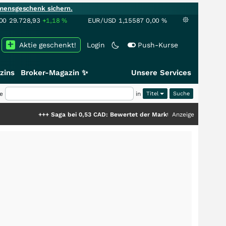
mensgeschenk sichern.
00
29.728,93
+1,18
%
EUR/USD
1,15587
0,00
%
Aktie geschenkt!
Login
Push-Kurse
zins
Broker-Magazin ✨
Unsere Services
e
in
Titel
+++
Saga bei 0,53 CAD: Bewertet der Markt noch immer nur die Hälfte der
Anzeige