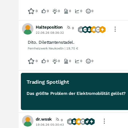
0
0
0
0
0
0
Halteposition
0
22.06.26 08:36:32
Dito. Dilettantenstadel.
Fernheizwerk Neukoelln | 19,70 €
0
0
0
0
0
0
Trading Spotlight
Das größte Problem der Elektromobilität gelöst?
dr.wssk
0
19.06.26 05:30:43