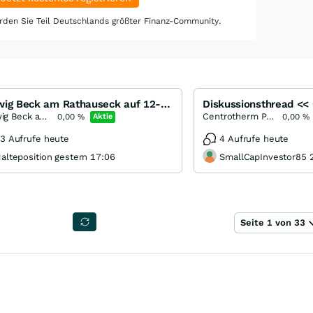
den Sie Teil Deutschlands größter Finanz-Community.
Ludwig Beck am Rathauseck auf 12-Jahrestief
Ludwig Beck am Rathauseck - Textilhaus Feldmeier
Centrotherm Photovoltaics
0,00
%
Aktie
0,00
%
3 Aufrufe heute
4 Aufrufe heute
alteposition gestern 17:06
SmallCapInvestor85 2
Seite 1 von 33