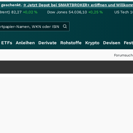
ie geschenkt.
→ Jetzt Depot bei SMARTBROKER+ eröffnen und Willkom
Brent)
82,27
+0,02
%
Dow Jones
54.036,10
+0,25
%
US Tech 1
ETFs
Anleihen
Derivate
Rohstoffe
Krypto
Devisen
Fest
Forumsuch