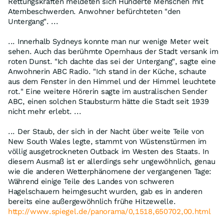
Rettungskräften meldeten sich Hunderte Menschen mit
Atembeschwerden. Anwohner befürchteten "den
Untergang". ...
... Innerhalb Sydneys konnte man nur wenige Meter weit
sehen. Auch das berühmte Opernhaus der Stadt versank im
roten Dunst. "Ich dachte das sei der Untergang", sagte eine
Anwohnerin ABC Radio. "Ich stand in der Küche, schaute
aus dem Fenster in den Himmel und der Himmel leuchtete
rot." Eine weitere Hörerin sagte im australischen Sender
ABC, einen solchen Staubsturm hätte die Stadt seit 1939
nicht mehr erlebt. ...
... Der Staub, der sich in der Nacht über weite Teile von
New South Wales legte, stammt von Wüstenstürmen im
völlig ausgetrockneten Outback im Westen des Staats. In
diesem Ausmaß ist er allerdings sehr ungewöhnlich, genau
wie die anderen Wetterphänomene der vergangenen Tage:
Während einige Teile des Landes von schweren
Hagelschauern heimgesucht wurden, gab es in anderen
bereits eine außergewöhnlich frühe Hitzewelle.
http://www.spiegel.de/panorama/0,1518,650702,00.html