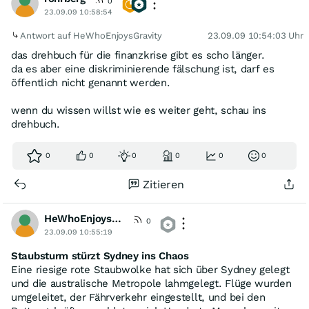
0
23.09.09 10:58:54
Antwort auf HeWhoEnjoysGravity
23.09.09 10:54:03 Uhr
das drehbuch für die finanzkrise gibt es scho länger.
da es aber eine diskriminierende fälschung ist, darf es
öffentlich nicht genannt werden.
wenn du wissen willst wie es weiter geht, schau ins
drehbuch.
0
0
0
0
0
0
Zitieren
HeWhoEnjoysGravity
0
23.09.09 10:55:19
Staubsturm stürzt Sydney ins Chaos
Eine riesige rote Staubwolke hat sich über Sydney gelegt
und die australische Metropole lahmgelegt. Flüge wurden
umgeleitet, der Fährverkehr eingestellt, und bei den