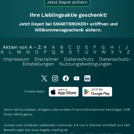
Jetzt Depot sichern
Ihre Lieblingsaktie geschenkt!
Jetzt Depot bei SMARTBROKER+ eröffnen und
Willkommensgeschenk sichern.
Aktien von A - Z:
#
A
B
C
D
E
F
G
H
I
J
K
L
M
N
O
P
Q
R
S
T
U
V
W
X
Y
Z
Impressum
Disclaimer
Datenschutz
Datenschutz-
Einstellungen
Nutzungsbedingungen
Unsere Apps:
Wenn Sie Kursdaten, Widgets oder andere Finanzinformationen benötigen, hilft
Ihnen
ARIVA
gerne.
Unsere User schätzen wallstreet-online.de: 4.8 von 5 Sternen ermittelt aus 285
Bewertungen bei www.kagels-trading.de