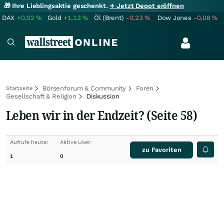
🎁 Ihre Lieblingsaktie geschenkt.
→ Jetzt Depot eröffnen
DAX
+0,02
%
Gold
+1,13
%
Öl (Brent)
-0,23
%
Dow Jones
-0,08
%
Börsenforum & Community
Foren
Startseite
Gesellschaft & Religion
Diskussion
Leben wir in der Endzeit? (Seite 58)
Aufrufe heute:
Aktive User:
zu Favoriten
1
0