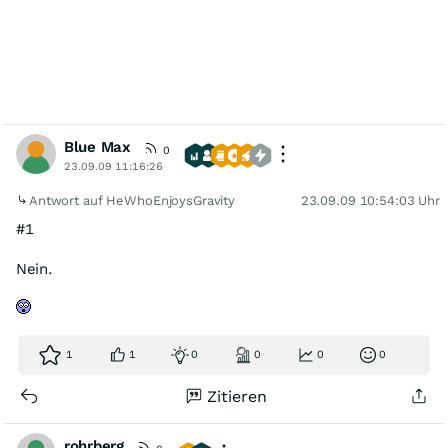
Blue Max
0
23.09.09 11:16:26
Antwort auf HeWhoEnjoysGravity
23.09.09 10:54:03 Uhr
#1
Nein.
1
1
0
0
0
0
Zitieren
rohrberg