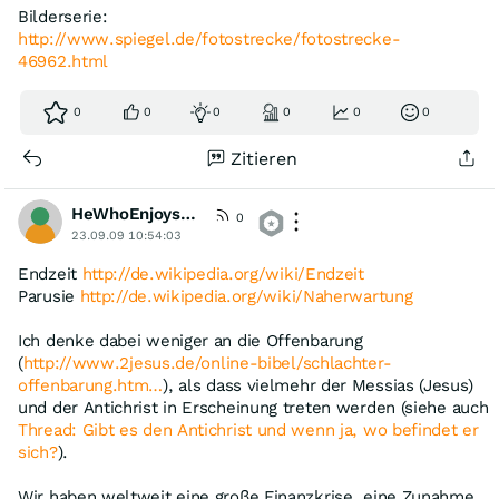
Bilderserie:
http://www.spiegel.de/fotostrecke/fotostrecke-
46962.html
0
0
0
0
0
0
Zitieren
HeWhoEnjoysGravity
0
23.09.09 10:54:03
Endzeit
http://de.wikipedia.org/wiki/Endzeit
Parusie
http://de.wikipedia.org/wiki/Naherwartung
Ich denke dabei weniger an die Offenbarung
(
http://www.2jesus.de/online-bibel/schlachter-
offenbarung.htm…
), als dass vielmehr der Messias (Jesus)
und der Antichrist in Erscheinung treten werden (siehe auch
Thread: Gibt es den Antichrist und wenn ja, wo befindet er
sich?
).
Wir haben weltweit eine große Finanzkrise, eine Zunahme