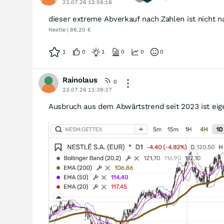
23.07.26 12:56:16
dieser extreme Abverkauf nach Zahlen ist nicht na
Nestle | 86,20 €
1
0
1
0
0
0
Rainolaus
0
23.07.26 11:39:37
Ausbruch aus dem Abwärtstrend seit 2023 ist eig