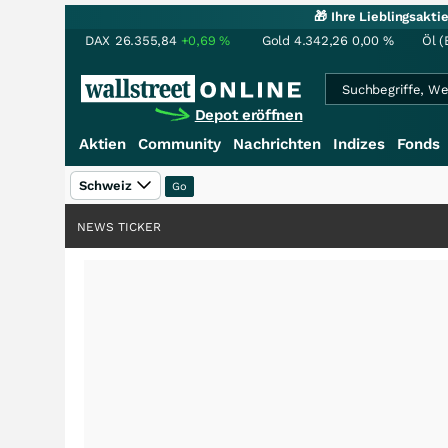
🎁 Ihre Lieblingsakt
DAX
26.355,84
+0,69
%
Gold
4.342,26
0,00
%
Öl (
Depot eröffnen
Aktien
Community
Nachrichten
Indizes
Fonds
Schweiz
NEWS TICKER