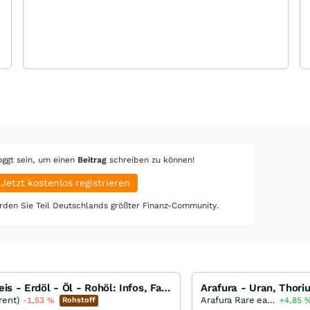
oggt sein, um einen
Beitrag
schreiben zu können!
Jetzt kostenlos registrieren
den Sie Teil Deutschlands größter Finanz-Community.
Ölpreis - Erdöl - Öl - Rohöl: Infos, Fakten, Analysen, Charts und Ausblick
rent)
Arafura Rare earths
-1,53
%
Rohstoff
+4,85