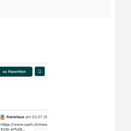
zu Favoriten
Rainolaus
am
23.07.26
Swi
1
https://www.cash.ch/news/top-news/nestle-fallt-
dieser 
trotz-erfullt…
nachvol