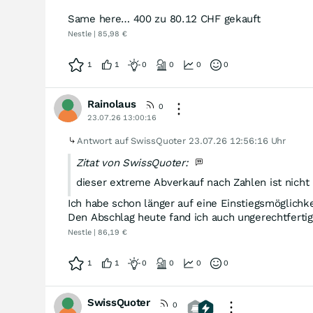
Same here… 400 zu 80.12 CHF gekauft
Nestle | 85,98 €
1
1
0
0
0
0
Rainolaus
0
23.07.26 13:00:16
Antwort auf SwissQuoter
23.07.26 12:56:16 Uhr
Zitat von SwissQuoter:
dieser extreme Abverkauf nach Zahlen ist nicht 
Ich habe schon länger auf eine Einstiegsmöglichk
Den Abschlag heute fand ich auch ungerechtfertig
Nestle | 86,19 €
1
1
0
0
0
0
SwissQuoter
0