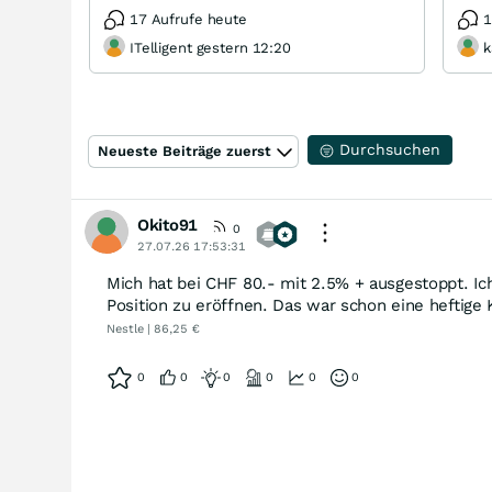
17 Aufrufe heute
1
ITelligent gestern 12:20
k
Durchsuchen
Neueste Beiträge zuerst
Okito91
0
27.07.26 17:53:31
Mich hat bei CHF 80.- mit 2.5% + ausgestoppt. Ic
Position zu eröffnen. Das war schon eine heftige
Nestle | 86,25 €
0
0
0
0
0
0