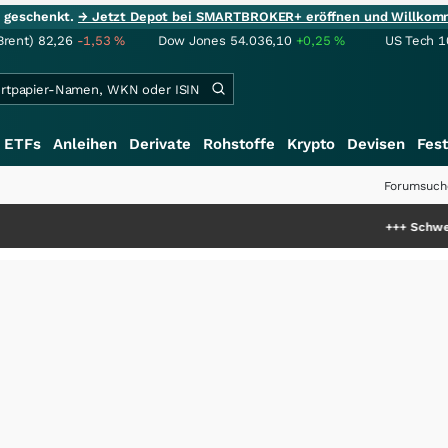
ie geschenkt.
→ Jetzt Depot bei SMARTBROKER+ eröffnen und Willkom
Brent)
82,26
-1,53
%
Dow Jones
54.036,10
+0,25
%
US Tech 1
ETFs
Anleihen
Derivate
Rohstoffe
Krypto
Devisen
Fest
Forumsuch
+++
Schwere Seltene Er