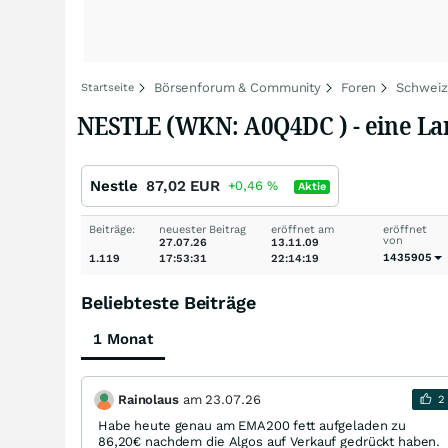
Börsenforum & Community
Foren
Schweiz
Startseite
NESTLE (WKN: A0Q4DC ) - eine Lan
Nestle
87,02
EUR
+0,46
%
Aktie
Beiträge:
neuester Beitrag
eröffnet am
eröffnet
von
27.07.26
13.11.09
1435905
1.119
17:53:31
22:14:19
Beliebteste Beiträge
1 Monat
Rainolaus
am
23.07.26
2
Habe heute genau am EMA200 fett aufgeladen zu
86,20€ nachdem die Algos auf Verkauf gedrückt haben.