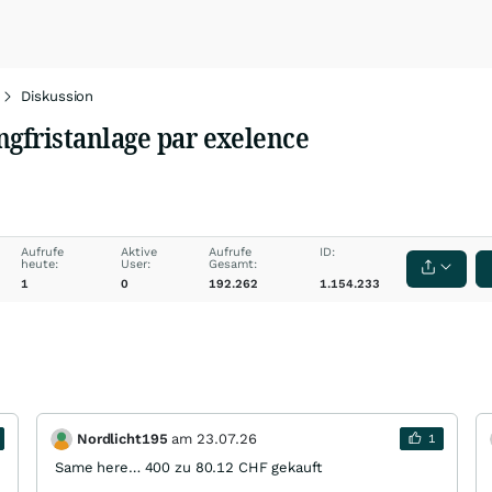
Diskussion
gfristanlage par exelence
Aufrufe
Aktive
Aufrufe
ID:
heute:
User:
Gesamt:
1
0
192.262
1.154.233
Nordlicht195
am
23.07.26
1
Same here… 400 zu 80.12 CHF gekauft