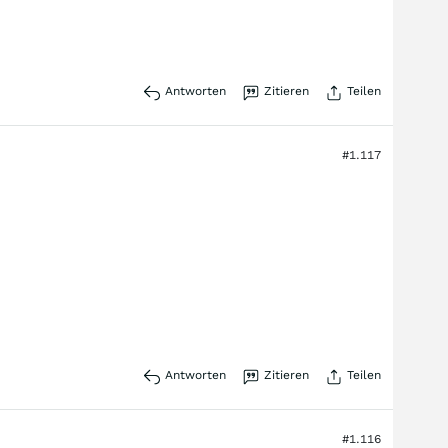
ergebe sich bei Abschluss der Transaktion ein
Mittelzufluss von rund drei Milliarden Euro. Der
Abschluss werde voraussichtlich im ersten Halbjahr
2027 erfolgen.
Navratil ist dabei, das Geschäft auf die vier Bereiche
Kaffee, Produkte für Heimtiere und Nutrition sowie
Antworten
Zitieren
Teilen
regionale Kulinarikprodukte und Snacks zu fokussieren.
Das verbleibende Speiseeisgeschäft soll an den
Haagen-Dazs-Besitzer Froneri verkauft werden. Zudem
suche Nestle nach Käufern für das Geschäft mit
#1.117
günstigen Vitaminen und Nahrungsergänzungsmitteln
sowie für die Kaffeekette Blue Bottle Coffee.
Antworten
Zitieren
Teilen
#1.116