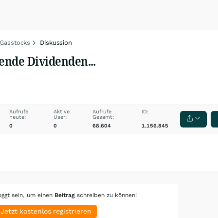
 Gasstocks
Diskussion
gende Dividenden...
Aufrufe
Aktive
Aufrufe
ID:
heute:
User:
Gesamt:
0
0
68.604
1.156.845
oggt sein, um einen
Beitrag
schreiben zu können!
Jetzt kostenlos registrieren