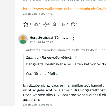
https://www.wallstreet-online.de/nachricht/20
Exxon Mobil | 109,44 €
1
0
0
1
0
0
HorstHrubesch72
0
12.01.26 14:07:29
Antwort auf RandomGambler1
12.01.26 11:45:20 Uhr
Zitat von RandomGambler1:
Der größte Dealmaker aller Zeiten hat von Wirt
Was für eine Pfeife.
Ich glaube nicht, dass er hier unüberlegt handelt.
nicht so gekuscht, wie er sich das vorgestellt h
Ende werden sich US-Konzerne Venezuelas Öl ein
aussehen.
Exxon Mobil | 105,98 €