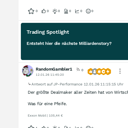
0
0
0
0
0
0
Trading Spotlight
Entsteht hier die nächste Milliardenstory?
RandomGambler1
0
12.01.26 11:45:20
Antwort auf JP-Performance
12.01.26 11:15:15 Uhr
Der größte Dealmaker aller Zeiten hat von Wirtsc
Was für eine Pfeife.
Exxon Mobil | 105,44 €