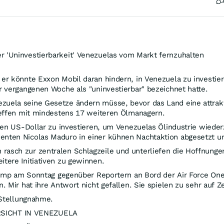
 'Uninvestierbarkeit' Venezuelas vom Markt fernzuhalten
er könnte Exxon Mobil daran hindern, in Venezuela zu investi
 vergangenen Woche als "uninvestierbar" bezeichnet hatte.
ela seine Gesetze ändern müsse, bevor das Land eine attraktiv
reffen mit mindestens 17 weiteren Ölmanagern.
den US-Dollar zu investieren, um Venezuelas Ölindustrie wiede
ten Nicolas Maduro in einer kühnen Nachtaktion abgesetzt und
asch zur zentralen Schlagzeile und unterliefen die Hoffnunge
tere Initiativen zu gewinnen.
Trump am Sonntag gegenüber Reportern an Bord der Air Force O
 Mir hat ihre Antwort nicht gefallen. Sie spielen zu sehr auf Ze
 Stellungnahme.
SICHT IN VENEZUELA