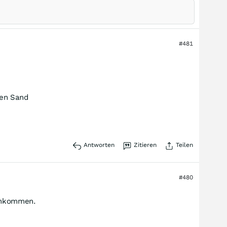
#481
den Sand
Antworten
Zitieren
Teilen
#480
menkommen.