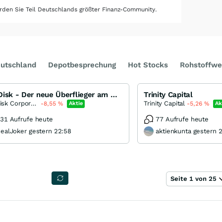
den Sie Teil Deutschlands größter Finanz-Community.
utschland
Depotbesprechung
Hot Stocks
Rohstoffwe
SanDisk - Der neue Überflieger am Markt für Speicherchips
Trinity Capital
SanDisk Corporation
Trinity Capital
-8,55
%
Aktie
-5,26
%
Ak
31 Aufrufe heute
77 Aufrufe heute
ealJoker gestern 22:58
aktienkunta gestern 
Seite 1 von 25