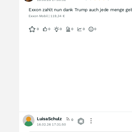
Exxon zahlt nun dank Trump auch jede menge gebü
Exxon Mobil | 119,34 €
0
0
0
0
0
0
LuisaSchulz
0
16.02.26 17:31:50