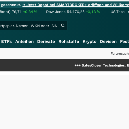
ie geschenkt.
→ Jetzt Depot bei SMARTBROKER+ eröffnen und Willkom
(Brent)
79,71
+0,34
%
Dow Jones
54.470,28
+0,13
%
US Tech 1
ETFs
Anleihen
Derivate
Rohstoffe
Krypto
Devisen
Fest
Forumsuch
+++
SalesCloser Technologies: Einzigartige 