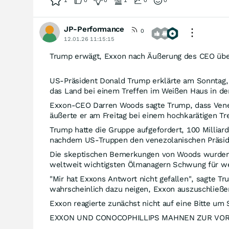
1
0
0
1
0
0
JP-Performance
0
12.01.26 11:15:15
Trump erwägt, Exxon nach Äußerung des CEO über
US-Präsident Donald Trump erklärte am Sonntag, 
das Land bei einem Treffen im Weißen Haus in der
Exxon-CEO Darren Woods sagte Trump, dass Venezu
äußerte er am Freitag bei einem hochkarätigen T
Trump hatte die Gruppe aufgefordert, 100 Milliar
nachdem US-Truppen den venezolanischen Präsiden
Die skeptischen Bemerkungen von Woods wurden r
weltweit wichtigsten Ölmanagern Schwung für wei
"Mir hat Exxons Antwort nicht gefallen", sagte 
wahrscheinlich dazu neigen, Exxon auszuschließen.
Exxon reagierte zunächst nicht auf eine Bitte um
EXXON UND CONOCOPHILLIPS MAHNEN ZUR VOR