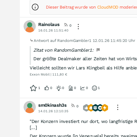
Dieser Beitrag wurde von
CloudMOD
moderier
Rainolaus
0
16.01.26 11:51:40
Antwort auf RandomGambler1
12.01.26 11:45:20 Uhr
Zitat von RandomGambler1:
Der größte Dealmaker aller Zeiten hat von Wirt
Vielleicht sollten wir Lars Klingbeil als Hilfe anbi
Exxon Mobil | 111,80 €
1
0
0
0
0
1
sm0kinash3s
0
14.01.26 12:10:35
"Der Konzern investiert nur dort, wo langfristig
[...]
Der Konzern wurde [in Venezuela] bereits zweimal 