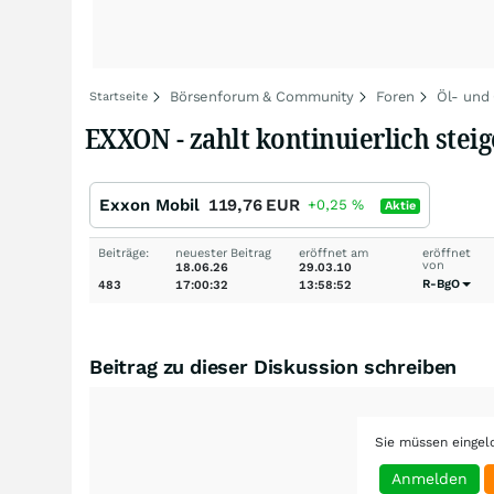
Börsenforum & Community
Foren
Öl- und
Startseite
EXXON - zahlt kontinuierlich stei
Exxon Mobil
119,76
EUR
+0,25
%
Aktie
Beiträge:
neuester Beitrag
eröffnet am
eröffnet
von
18.06.26
29.03.10
R-BgO
483
17:00:32
13:58:52
Beitrag zu dieser Diskussion schreiben
Sie müssen eingel
Anmelden