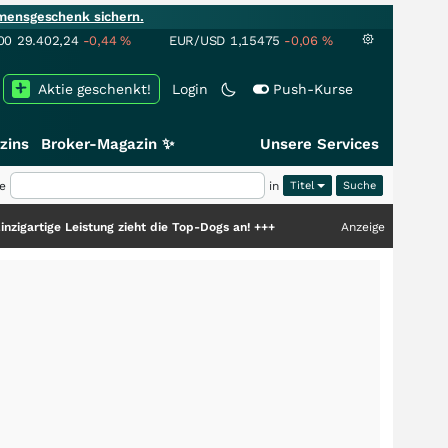
mensgeschenk sichern.
00
29.402,24
-0,44
%
EUR/USD
1,15475
-0,06
%
Aktie geschenkt!
Login
Push-Kurse
zins
Broker-Magazin ✨
Unsere Services
e
in
Titel
Leistung zieht die Top-Dogs an!
+++
Anzeige