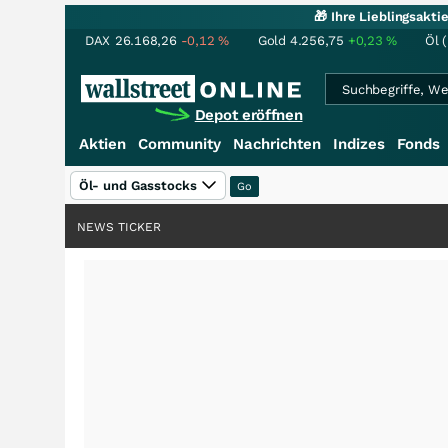
🎁 Ihre Lieblingsakt
DAX
26.168,26
-0,12
%
Gold
4.256,75
+0,23
%
Öl 
Depot eröffnen
Aktien
Community
Nachrichten
Indizes
Fonds
Öl- und Gasstocks
NEWS TICKER