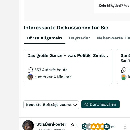
Kein Mitglied?
Wer
Interessante Diskussionen für Sie
Börse Allgemein
Daytrader
Nebenwerte De
Das große Ganze - was Politik, Zentralbanken, Trends, Medien und Gesellschaft mit Aktien, Rohstoffen
653 Aufrufe heute
1
humm vor 6 Minuten
R
Durchsuchen
Neueste Beiträge zuerst
Straßenkoeter
0
18.06.26 17:00:32