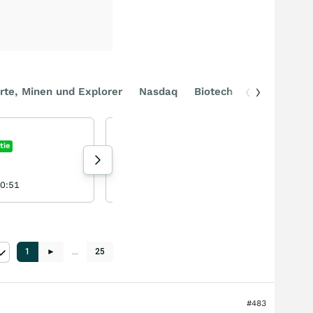
rte, Minen und Explorer
Nasdaq
Biotech
DAX
Alpha HPA / ASX-A4N - High Purity Alumina und Saphir Wafer
Alpha HPA
tie
0,00
%
Aktie
76 Aufrufe heute
20:51
winston-wolfe gestern 11:20
1
►
…
25
#483