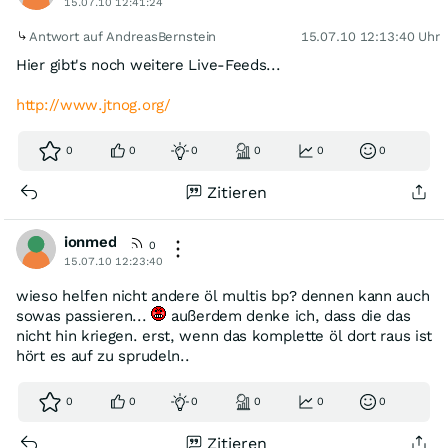
15.07.10 12:41:24
Antwort auf AndreasBernstein
15.07.10 12:13:40 Uhr
Hier gibt's noch weitere Live-Feeds...
http://www.jtnog.org/
0
0
0
0
0
0
Zitieren
ionmed
0
15.07.10 12:23:40
wieso helfen nicht andere öl multis bp? dennen kann auch
sowas passieren...
außerdem denke ich, dass die das
nicht hin kriegen. erst, wenn das komplette öl dort raus ist
hört es auf zu sprudeln..
0
0
0
0
0
0
Zitieren