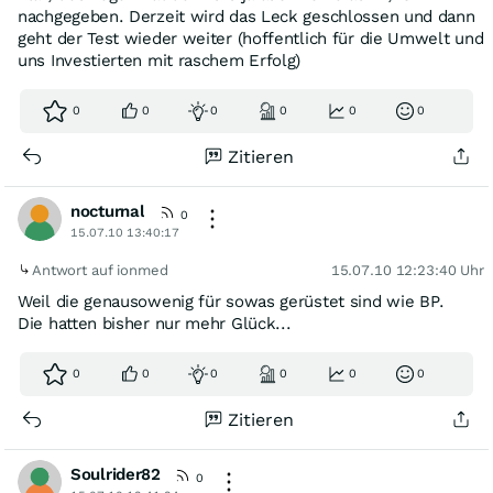
nachgegeben. Derzeit wird das Leck geschlossen und dann
geht der Test wieder weiter (hoffentlich für die Umwelt und
uns Investierten mit raschem Erfolg)
0
0
0
0
0
0
Zitieren
nocturnal
0
15.07.10 13:40:17
Antwort auf ionmed
15.07.10 12:23:40 Uhr
Weil die genausowenig für sowas gerüstet sind wie BP.
Die hatten bisher nur mehr Glück...
0
0
0
0
0
0
Zitieren
Soulrider82
0