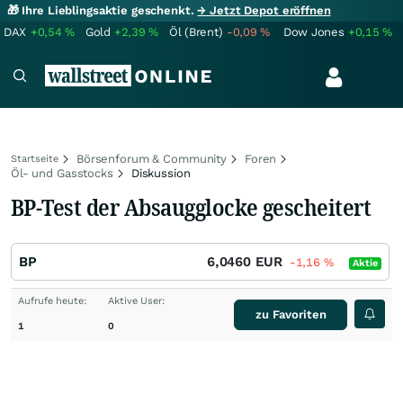
🎁 Ihre Lieblingsaktie geschenkt.
→ Jetzt Depot eröffnen
DAX
+0,54
%
Gold
+2,39
%
Öl (Brent)
-0,09
%
Dow Jones
+0,15
%
Börsenforum & Community
Foren
Startseite
Öl- und Gasstocks
Diskussion
BP-Test der Absaugglocke gescheitert
BP
6,0460
EUR
-1,16
%
Aktie
Aufrufe heute:
Aktive User:
zu Favoriten
1
0