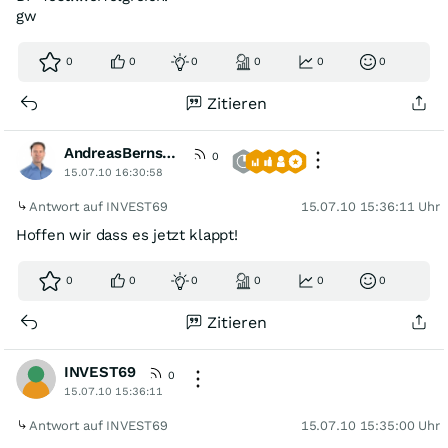
gw
0
0
0
0
0
0
Zitieren
AndreasBernstein
[VIP]
0
15.07.10 16:30:58
Antwort auf INVEST69
15.07.10 15:36:11 Uhr
Hoffen wir dass es jetzt klappt!
0
0
0
0
0
0
Zitieren
INVEST69
0
15.07.10 15:36:11
Antwort auf INVEST69
15.07.10 15:35:00 Uhr