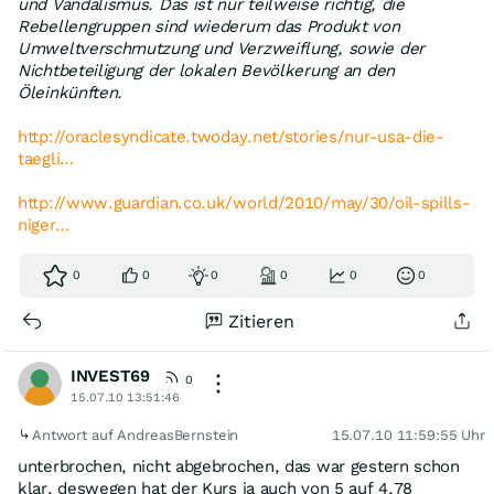
und Vandalismus. Das ist nur teilweise richtig, die
Rebellengruppen sind wiederum das Produkt von
Umweltverschmutzung und Verzweiflung, sowie der
Nichtbeteiligung der lokalen Bevölkerung an den
Öleinkünften.
http://oraclesyndicate.twoday.net/stories/nur-usa-die-
taegli…
http://www.guardian.co.uk/world/2010/may/30/oil-spills-
niger…
0
0
0
0
0
0
Zitieren
INVEST69
0
15.07.10 13:51:46
Antwort auf AndreasBernstein
15.07.10 11:59:55 Uhr
unterbrochen, nicht abgebrochen, das war gestern schon
klar, deswegen hat der Kurs ja auch von 5 auf 4,78