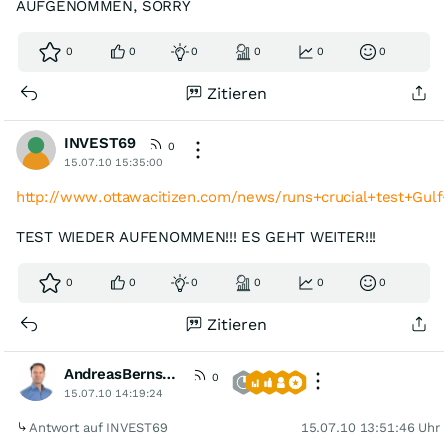
AUFGENOMMEN, SORRY
0
0
0
0
0
0
Zitieren
INVEST69
0
15.07.10 15:35:00
http://www.ottawacitizen.com/news/runs+crucial+test+Gulf
TEST WIEDER AUFENOMMEN!!! ES GEHT WEITER!!!
0
0
0
0
0
0
Zitieren
AndreasBernstein
[VIP]
0
15.07.10 14:19:24
Antwort auf INVEST69
15.07.10 13:51:46 Uhr