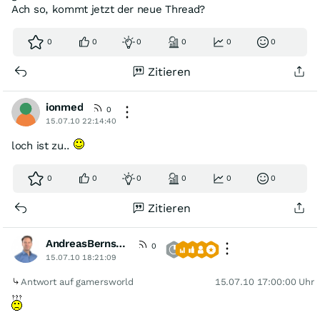
Ach so, kommt jetzt der neue Thread?
0
0
0
0
0
0
Zitieren
ionmed
0
15.07.10 22:14:40
loch ist zu..
0
0
0
0
0
0
Zitieren
AndreasBernstein
[VIP]
0
15.07.10 18:21:09
Antwort auf gamersworld
15.07.10 17:00:00 Uhr