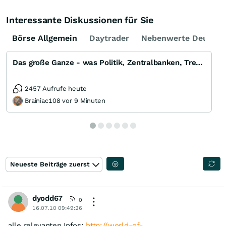
Interessante Diskussionen für Sie
Börse Allgemein
Daytrader
Nebenwerte Deutsch
Das große Ganze - was Politik, Zentralbanken, Trends, Medien und Gesellschaft mit Aktien, Rohstoffen
2457 Aufrufe heute
Brainiac108 vor 9 Minuten
Neueste Beiträge zuerst
dyodd67
0
16.07.10 09:49:26
alle relevanten Infos:
http://world-of-