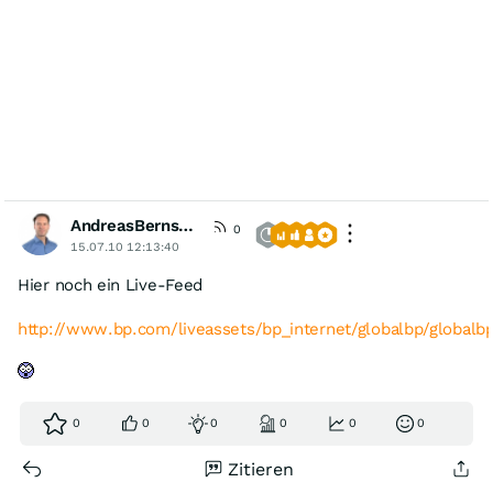
AndreasBernstein
[VIP]
0
15.07.10 12:13:40
Hier noch ein Live-Feed
http://www.bp.com/liveassets/bp_internet/globalbp/global
0
0
0
0
0
0
Zitieren