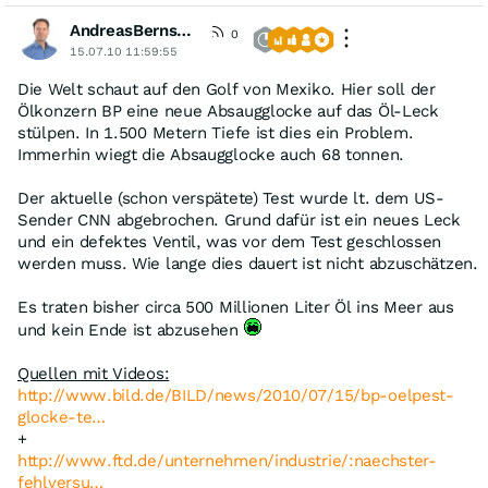
AndreasBernstein
[VIP]
0
15.07.10 11:59:55
Die Welt schaut auf den Golf von Mexiko. Hier soll der
Ölkonzern BP eine neue Absaugglocke auf das Öl-Leck
stülpen. In 1.500 Metern Tiefe ist dies ein Problem.
Immerhin wiegt die Absaugglocke auch 68 tonnen.
Der aktuelle (schon verspätete) Test wurde lt. dem US-
Sender CNN abgebrochen. Grund dafür ist ein neues Leck
und ein defektes Ventil, was vor dem Test geschlossen
werden muss. Wie lange dies dauert ist nicht abzuschätzen.
Es traten bisher circa 500 Millionen Liter Öl ins Meer aus
und kein Ende ist abzusehen
Quellen mit Videos:
http://www.bild.de/BILD/news/2010/07/15/bp-oelpest-
glocke-te…
+
http://www.ftd.de/unternehmen/industrie/:naechster-
fehlversu…