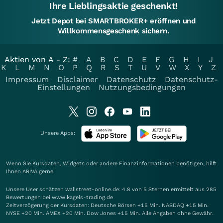
Ihre Lieblingsaktie geschenkt!
Jetzt Depot bei SMARTBROKER+ eröffnen und
Willkommensgeschenk sichern.
Aktien von A - Z:
#
A
B
C
D
E
F
G
H
I
J
K
L
M
N
O
P
Q
R
S
T
U
V
W
X
Y
Z
Impressum
Disclaimer
Datenschutz
Datenschutz-
Einstellungen
Nutzungsbedingungen
Unsere Apps:
Wenn Sie Kursdaten, Widgets oder andere Finanzinformationen benötigen, hilft
Ihnen
ARIVA
gerne.
Unsere User schätzen wallstreet-online.de: 4.8 von 5 Sternen ermittelt aus 285
Bewertungen bei www.kagels-trading.de
Zeitverzögerung der Kursdaten: Deutsche Börsen +15 Min. NASDAQ +15 Min.
NYSE +20 Min. AMEX +20 Min. Dow Jones +15 Min. Alle Angaben ohne Gewähr.