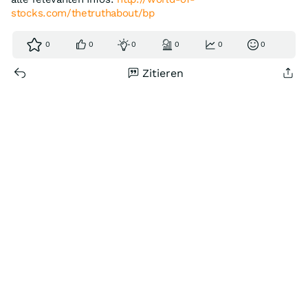
stocks.com/thetruthabout/bp
0
0
0
0
0
0
Zitieren