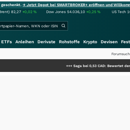
ie geschenkt.
→ Jetzt Depot bei SMARTBROKER+ eröffnen und Willkom
Brent)
82,27
+0,02
%
Dow Jones
54.036,10
+0,25
%
US Tech 1
ETFs
Anleihen
Derivate
Rohstoffe
Krypto
Devisen
Fest
Forumsuch
+++
Saga bei 0,53 CAD: Bewertet der Markt noch