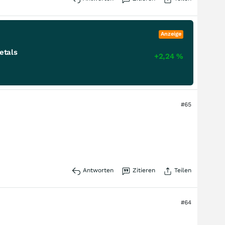
Anzeige
etals
+2,24
%
#65
Antworten
Zitieren
Teilen
#64