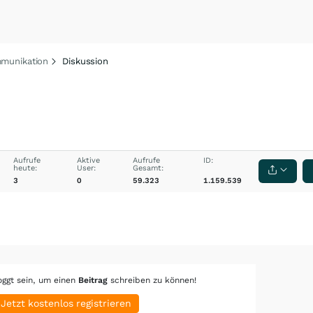
munikation
Diskussion
Aufrufe
Aktive
Aufrufe
ID:
heute:
User:
Gesamt:
3
0
59.323
1.159.539
oggt sein, um einen
Beitrag
schreiben zu können!
Jetzt kostenlos registrieren