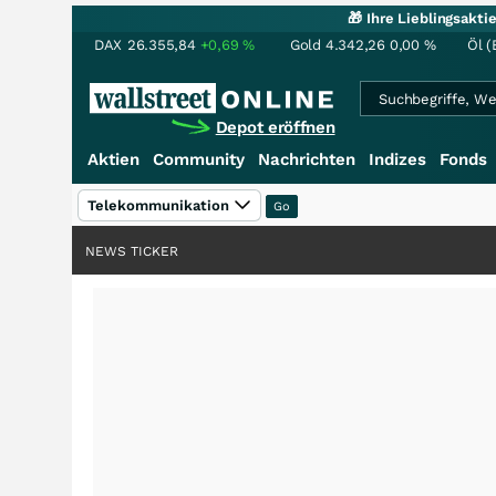
🎁 Ihre Lieblingsakt
DAX
26.355,84
+0,69
%
Gold
4.342,26
0,00
%
Öl (
Depot eröffnen
Aktien
Community
Nachrichten
Indizes
Fonds
Telekommunikation
NEWS TICKER