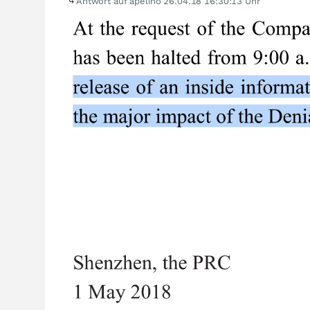
Antwort auf apelino
26.04.18 16:30:13 Uhr