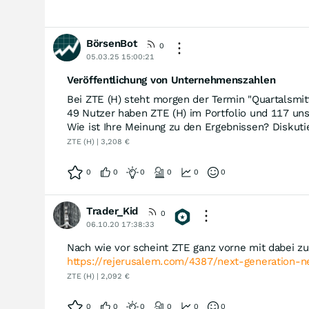
BörsenBot
0
05.03.25 15:00:21
Veröffentlichung von Unternehmenszahlen
Bei ZTE (H) steht morgen der Termin "Quartalsmit
49 Nutzer haben ZTE (H) im Portfolio und 117 uns
Wie ist Ihre Meinung zu den Ergebnissen? Diskutie
ZTE (H) | 3,208 €
0
0
0
0
0
0
Trader_Kid
0
06.10.20 17:38:33
Nach wie vor scheint ZTE ganz vorne mit dabei zu 
https://rejerusalem.com/4387/next-generation-
ZTE (H) | 2,092 €
0
0
0
0
0
0