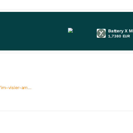
Battery X M
1,7380
EUR
t/im-visier-am…