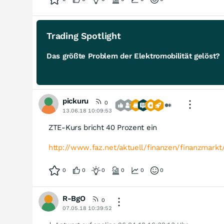
Trading Spotlight
Das größte Problem der Elektromobilität gelöst?
pickuru
0
13.06.18 10:09:53
ZTE-Kurs bricht 40 Prozent ein
http://www.faz.net/aktuell/finanzen/finanzmark
0
0
0
0
0
0
R-BgO
0
07.05.18 10:39:52