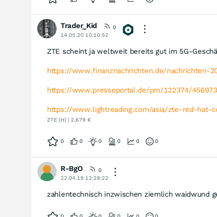
Trader_Kid
0
14.05.20 10:10:52
ZTE scheint ja weltweit bereits gut im 5G-Geschäf
https://www.finanznachrichten.de/nachrichten
https://www.presseportal.de/pm/122374/45697
https://www.lightreading.com/asia/zte-red-hat-c
ZTE (H) | 2,679 €
0
0
0
0
0
0
R-BgO
0
22.04.19 12:28:22
zahlentechnisch inzwischen ziemlich waidwund g
0
0
0
0
0
0