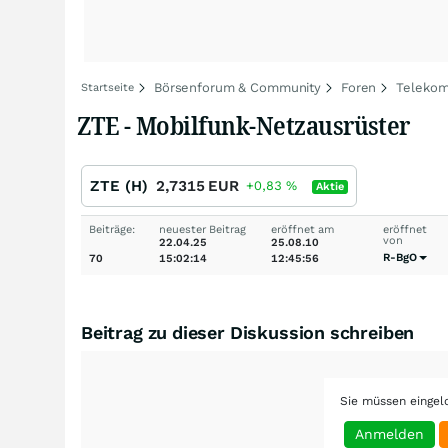
Börsenforum & Community
Foren
Telekom
Startseite
ZTE - Mobilfunk-Netzausrüster
ZTE (H)
2,7315
EUR
+0,83
%
Aktie
Beiträge:
neuester Beitrag
eröffnet am
eröffnet
von
22.04.25
25.08.10
R-BgO
70
15:02:14
12:45:56
Beitrag zu dieser Diskussion schreiben
Sie müssen eingel
Anmelden