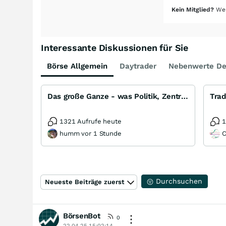
Kein Mitglied?
Wer
Interessante Diskussionen für Sie
Börse Allgemein
Daytrader
Nebenwerte De
Das große Ganze - was Politik, Zentralbanken, Trends, Medien und Gesellschaft mit Aktien, Rohstoffen
Trad
1321 Aufrufe heute
1
humm vor 1 Stunde
C
Durchsuchen
Neueste Beiträge zuerst
BörsenBot
0
22.04.25 15:02:14