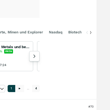
rte, Minen und Explorer
Nasdaq
Biotech
DAX
Was ist los bei Critical Metals und bei Tanbreez auf Grönland?
Hat diese Aktie noch eine Chance?!!
Coreo
%
Aktie
+2,12
%
Aktie
159 Aufrufe heute
7:24
LeipzigerJung vor 1 Stunde
1
►
…
4
#70