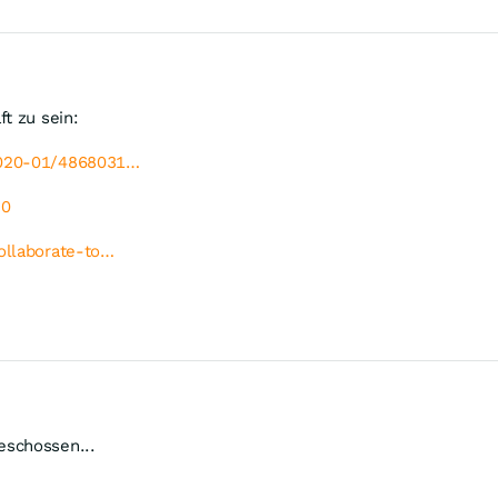
t zu sein:
-2020-01/4868031…
30
ollaborate-to…
eschossen...