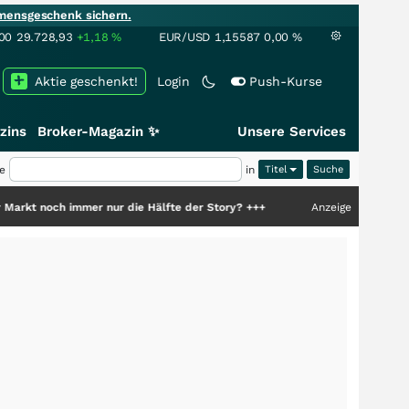
mensgeschenk sichern.
00
29.728,93
+1,18
%
EUR/USD
1,15587
0,00
%
Aktie geschenkt!
Login
Push-Kurse
zins
Broker-Magazin ✨
Unsere Services
e
in
Titel
 immer nur die Hälfte der Story?
+++
Anzeige