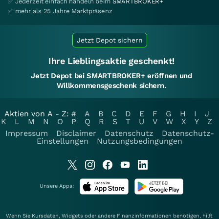
✅ Jederzeit einfach handeln beim
SMARTBROKER+
✅ mehr als 25 Jahre Marktpräsenz
Jetzt Depot sichern
Ihre Lieblingsaktie geschenkt!
Jetzt Depot bei SMARTBROKER+ eröffnen und
Willkommensgeschenk sichern.
Aktien von A - Z:
#
A
B
C
D
E
F
G
H
I
J
K
L
M
N
O
P
Q
R
S
T
U
V
W
X
Y
Z
Impressum
Disclaimer
Datenschutz
Datenschutz-
Einstellungen
Nutzungsbedingungen
Unsere Apps:
Wenn Sie Kursdaten, Widgets oder andere Finanzinformationen benötigen, hilft