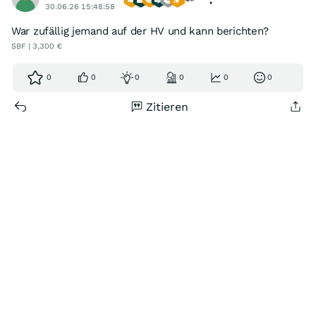
30.06.26 15:48:58
War zufällig jemand auf der HV und kann berichten?
SBF | 3,300 €
0
0
0
0
0
0
Zitieren