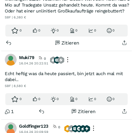
Mio auf Tradegate Unsatz gehandelt heute. Kommt da was?
Oder hat einer unlinitiert Großkaufaufträge reingebuttert?
SBF | 6,380 €
0
0
0
0
0
0
Zitieren
Muki79
0
16.04.26 20:22:51
Echt heftig was da heute passiert, bin jetzt auch mal mit
dabei..
SBF | 8,580 €
0
0
0
0
0
0
1
Zitieren
Goldfinger123
0
16.04.26 20:09:59