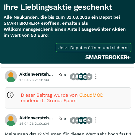
Ihre Lieblingsaktie geschenkt
Alle Neukunden, die bis zum 31.08.2026 ein Depot bei
SMARTBROKER+ eröffnen, erhalten als
Willkommensgeschenk einen Anteil ausgewählter Aktien
im Wert von 50 Euro!
Jetzt Depot eröffnen und sichern!
Aktienversteher2025
0
16.04.26 21:01:34
Dieser Beitrag wurde von
CloudMOD
moderiert. Grund: Spam
Aktienversteher2025
0
16.04.26 21:01:34
Meinungen dazu? Volumen für diesen Wert sehr hoch fast 1