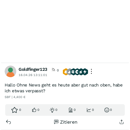
Goldfinger123
0
16.04.26 13:11:01
Hallo Ohne News geht es heute aber gut nach oben, habe
ich etwas verpasst?
SBF | 4,400 €
0
0
0
0
0
0
Zitieren