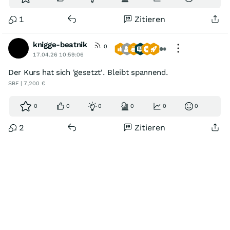
1
Zitieren
knigge-beatnik
0
17.04.26 10:59:06
Der Kurs hat sich 'gesetzt'. Bleibt spannend.
SBF | 7,200 €
0
0
0
0
0
0
2
Zitieren