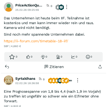
PriceActionQueen
0
25.02.26 09:25:56
Das Unternehmen ist heute beim IIF. Teilnahme ist
kostenlos und man kann immer wieder rein und raus.
Kamera wird nicht benötigt.
Sind noch mehr spannende Unternehmen dabei.
https://ii-forum.com/timetable-18-iif/
SBF | 4,660 €
0
0
0
0
0
0
Zitieren
Syrtakihans
0
02.02.26 18:36:58
Eine Prognosespanne von 1,8 bis 4,4 (nach 1,9 im Vorjahr)
zu treffen ist ungefähr so schwer wie ein Elfmeter ohne
Torwart.
SBF | 4,920 €