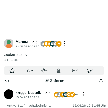
Marcoz
0
23.05.26 10:08:50
Zockerpapier.
SBF | 4,690 €
1
0
0
1
0
0
Zitieren
knigge-beatnik
0
19.04.26 13:02:19
Antwort auf machtdochnichts
19.04.26 12:51:45 Uhr