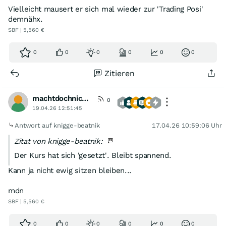
Vielleicht mausert er sich mal wieder zur 'Trading Posi'
demnähx.
SBF | 5,560 €
0
0
0
0
0
0
Zitieren
machtdochnichts
0
19.04.26 12:51:45
Antwort auf knigge-beatnik
17.04.26 10:59:06 Uhr
Zitat von knigge-beatnik:
Der Kurs hat sich 'gesetzt'. Bleibt spannend.
Kann ja nicht ewig sitzen bleiben...
mdn
SBF | 5,560 €
0
0
0
0
0
0