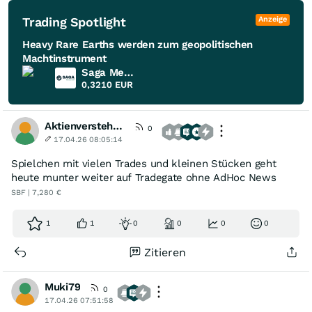
Trading Spotlight
Anzeige
Heavy Rare Earths werden zum geopolitischen
Machtinstrument
Saga Metals
0,3210
EUR
Aktienversteher2025
0
17.04.26 08:05:14
Spielchen mit vielen Trades und kleinen Stücken geht
heute munter weiter auf Tradegate ohne AdHoc News
SBF | 7,280 €
1
1
0
0
0
0
Zitieren
Muki79
0
17.04.26 07:51:58