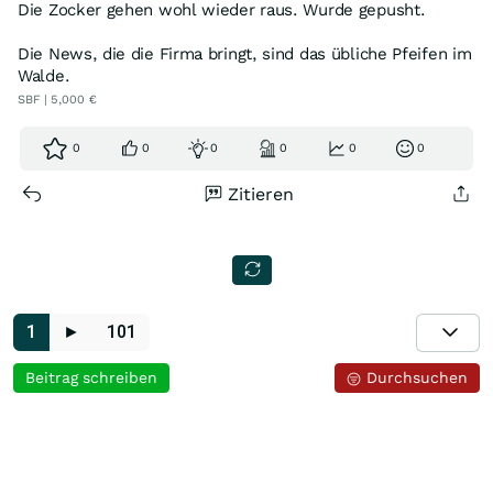
Die Zocker gehen wohl wieder raus. Wurde gepusht.
Die News, die die Firma bringt, sind das übliche Pfeifen im
Walde.
SBF | 5,000 €
0
0
0
0
0
0
Zitieren
1
►
101
Beitrag schreiben
Durchsuchen