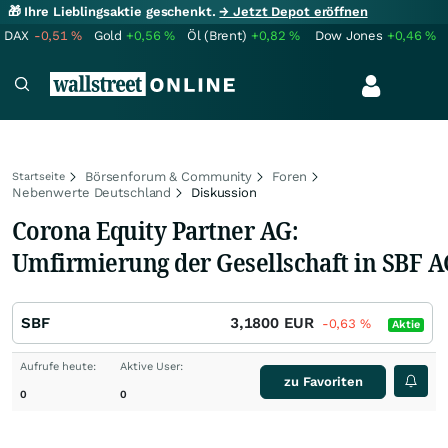
🎁 Ihre Lieblingsaktie geschenkt.
→ Jetzt Depot eröffnen
DAX
-0,51
%
Gold
+0,56
%
Öl (Brent)
+0,82
%
Dow Jones
+0,46
%
Börsenforum & Community
Foren
Startseite
Nebenwerte Deutschland
Diskussion
Corona Equity Partner AG:
Umfirmierung der Gesellschaft in SBF 
SBF
3,1800
EUR
-0,63
%
Aktie
Aufrufe heute:
Aktive User:
zu Favoriten
0
0