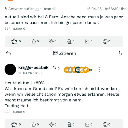
Antwort auf knigge-beatnik
16.04.26 18:58:30 Uhr
Aktuell sind wir bei 8 Euro. Anscheinend muss ja was ganz
besonderes passieren. Ich bin gespannt darauf.
SBF | 8,500 €
0
0
0
0
0
0
Zitieren
knigge-beatnik
0
16.04.26 18:58:30
Heute aktuell +80%
Was kann der Grund sein? Es würde mich nicht wundern,
wenn wir vielleicht schon morgen etwas erfahren. Heute
nacht träume ich bestimmt von einem
Trading Halt.
SBF | 6,080 €
0
0
0
0
0
0