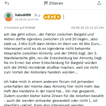
Zitieren
halodri99
0
05.08.26 22:27:04
Antwort auf 64Matt
05.08.26 22:11:22 Uhr
ach das geht schon...der Faktor zwischen Bargeld und
Aktien dürfte irgendwo zwischen 15 und 20 liegen...also
statt ca. 3 Mio EUR dann Aktien im Wert von 40 Mio Euro...
Interessant wird es ob es irgendeine nicht bekannte
Absprache zwischen Almonty und der DRAG bzgl. der 3.
Wandelanleihe gibt, wo die Entscheidung bei Almonty liegt.
Ne im Ernst: bei einer Entscheidung für Bargeld würden
sich die DRAG-Vorstände strafbar machen, weil sie nicht
zum Vorteil der Aktionäre handeln würden...
Ich habe mich in einem anderem Forum mit jemanden
unterhalten der meinte dass Almonty hier nicht mehr das
Heft des Handelns in der Hand hat... bin mal gespannt..
Zudem wurden bisher keine Zinsen für die Anleihen bezahlt
- auch die werden entweder gewandelt oder nicht (...ist
ebenfalls unklar). Kann also interessant werden...