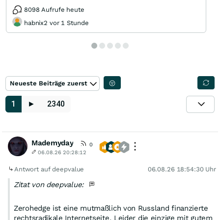
8098 Aufrufe heute
habnix2 vor 1 Stunde
Neueste Beiträge zuerst
1
►
2340
Mademyday
0
06.08.26 20:28:12
Antwort auf deepvalue
06.08.26 18:54:30 Uhr
Zitat von deepvalue:
Zerohedge ist eine mutmaßlich von Russland finanzierte
rechtsradikale Internetseite. Leider die einzige mit gutem