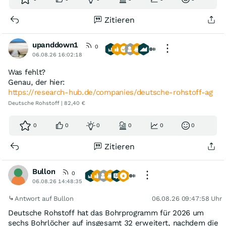
Zitieren
upanddown1
0
06.08.26 16:02:18
Was fehlt?
Genau, der hier:
https://research-hub.de/companies/deutsche-rohstoff-ag
Deutsche Rohstoff | 82,40 €
0
0
0
0
0
0
Zitieren
Bullon
0
06.08.26 14:48:35
Antwort auf Bullon
06.08.26 09:47:58 Uhr
Deutsche Rohstoff hat das Bohrprogramm für 2026 um
sechs Bohrlöcher auf insgesamt 32 erweitert, nachdem die