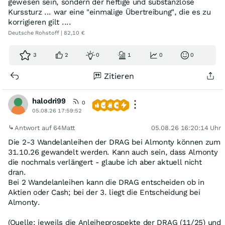
gewesen sein, sondern der heftige und substanzlose
Kurssturz ... war eine "einmalige Übertreibung", die es zu
korrigieren gilt ....
Deutsche Rohstoff | 82,10 €
3
2
0
1
0
0
Zitieren
halodri99
0
05.08.26 17:59:52
Antwort auf 64Matt
05.08.26 16:20:14 Uhr
Die 2-3 Wandelanleihen der DRAG bei Almonty können zum
31.10.26 gewandelt werden. Kann auch sein, dass Almonty
die nochmals verlängert - glaube ich aber aktuell nicht
dran.
Bei 2 Wandelanleihen kann die DRAG entscheiden ob in
Aktien oder Cash; bei der 3. liegt die Entscheidung bei
Almonty.
(Quelle: jeweils die Anleiheprospekte der DRAG (11/25) und