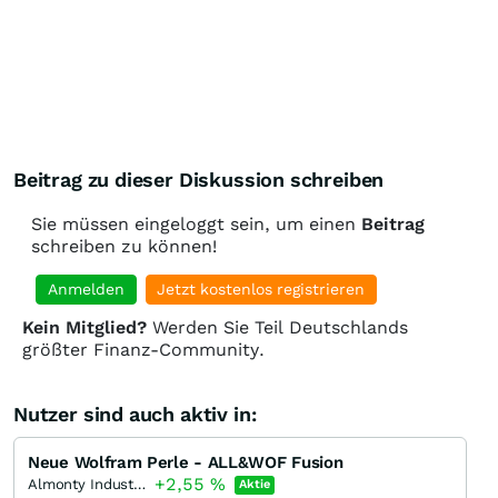
gefressen haben, dann fressen sie jetzt nur noch 20% ->
10% mehr Marge für uns
zusätzlich kann deutlich mehr (46% mehr) produziert
werden, weil weniger Kapital pro Output notwendig ist.
Wenn das stimmt dann ist durch den Inhalt der Meldung der
innere Wert der DRAG um knapp 60% gestiegen.
Kann das stimmen? Wo rechne ich falsch?
Beitrag zu dieser Diskussion schreiben
Die Werte in der Rechnung sind stark gerundet und
vereinfacht, aber selbst wenn’s nur 40% sind und die
Rechnung grundsätzlich stimmt wäre das ja immens.
Sie müssen eingeloggt sein, um einen
Beitrag
schreiben zu können!
Anmelden
Jetzt kostenlos registrieren
Kein Mitglied?
Werden Sie Teil Deutschlands
größter Finanz-Community.
Nutzer sind auch aktiv in:
Neue Wolfram Perle - ALL&WOF Fusion
+2,55
%
Almonty Industries
Aktie