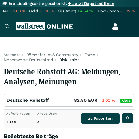
🎁 Ihre Lieblingsaktie geschenkt.
→ Jetzt Depot eröffnen
DAX
-0,09
%
Gold
-0,06
%
Öl (Brent)
+4,54
%
Dow Jones
-0,92
%
Börsenforum & Community
Foren
Startseite
Nebenwerte Deutschland
Diskussion
Deutsche Rohstoff AG: Meldungen,
Analysen, Meinungen
Deutsche Rohstoff
82,80
EUR
-1,02
%
Aktie
Aufrufe heute:
Aktive User:
zu Favoriten
1.155
0
Beliebteste Beiträge