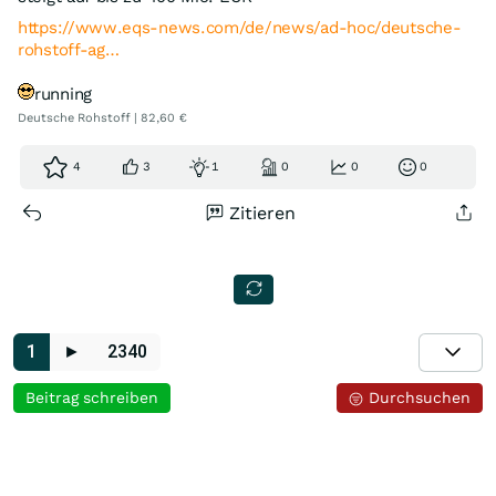
https://www.eqs-news.com/de/news/ad-hoc/deutsche-
rohstoff-ag…
running
Deutsche Rohstoff | 82,60 €
4
3
1
0
0
0
Zitieren
1
►
2340
Beitrag schreiben
Durchsuchen