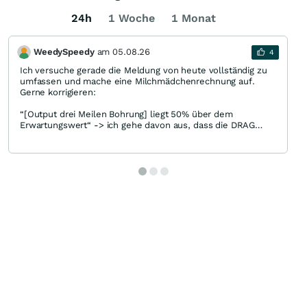
24h
1 Woche
1 Monat
WeedySpeedy
am
05.08.26
4
Ich versuche gerade die Meldung von heute vollständig zu
umfassen und mache eine Milchmädchenrechnung auf.
Gerne korrigieren:
“[Output drei Meilen Bohrung] liegt 50% über dem
Erwartungswert“ -> ich gehe davon aus, dass die DRAG
durch die Verlängerung von 2 auf 3 Meilen bereits 50%
mehr Output als zuvor erwartet hat und wir jetzt sogar
nochmal 50% mehr sehen —> 150%*150%=225% Output
Laut Gemini hat kostet eine 3-Meilen-Bohrung nur 40%
mehr als eine 2-Meilen-Bohrung (Fixkostendegression).
Zusätzlich steigt der Kapitalbedarf pro Bohrung durch neue
Technik um rund 10% (Die 1 Mio USD pro Bohrung). —>
140%*110%=154% Kapitaleinsatz
“Diese Maßnahmen haben zu Mehrkosten von rund 1 Mio.
USD pro Bohrung geführt.“
—> Die Kapital-Effizienz (Output pro Kapitaleinsatz) steigt
um 225%/154%-1=46%
Wenn die Kosten für Abschreibung früher 30% vom Umsatz