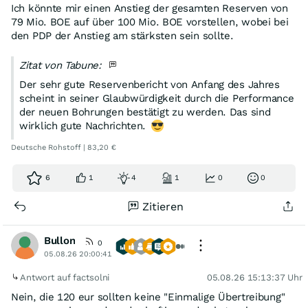
Ich könnte mir einen Anstieg der gesamten Reserven von
79 Mio. BOE auf über 100 Mio. BOE vorstellen, wobei bei
den PDP der Anstieg am stärksten sein sollte.
Zitat von Tabune:
Der sehr gute Reservenbericht von Anfang des Jahres
scheint in seiner Glaubwürdigkeit durch die Performance
der neuen Bohrungen bestätigt zu werden. Das sind
wirklich gute Nachrichten.
Deutsche Rohstoff | 83,20 €
6
1
4
1
0
0
Zitieren
Bullon
0
05.08.26 20:00:41
Antwort auf factsolni
05.08.26 15:13:37 Uhr
Nein, die 120 eur sollten keine "Einmalige Übertreibung"