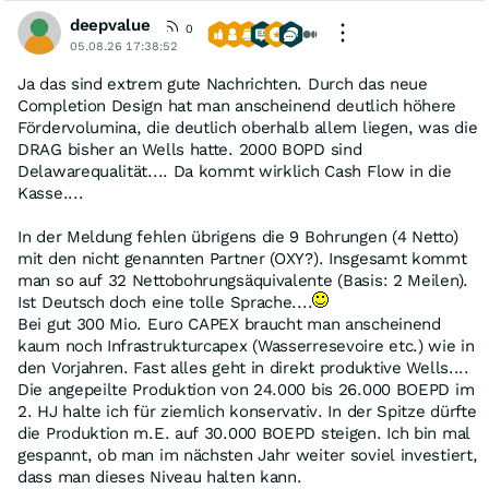
deepvalue
0
05.08.26 17:38:52
Ja das sind extrem gute Nachrichten. Durch das neue
Completion Design hat man anscheinend deutlich höhere
Fördervolumina, die deutlich oberhalb allem liegen, was die
DRAG bisher an Wells hatte. 2000 BOPD sind
Delawarequalität.... Da kommt wirklich Cash Flow in die
Kasse....
In der Meldung fehlen übrigens die 9 Bohrungen (4 Netto)
mit den nicht genannten Partner (OXY?). Insgesamt kommt
man so auf 32 Nettobohrungsäquivalente (Basis: 2 Meilen).
Ist Deutsch doch eine tolle Sprache....
Bei gut 300 Mio. Euro CAPEX braucht man anscheinend
kaum noch Infrastrukturcapex (Wasserresevoire etc.) wie in
den Vorjahren. Fast alles geht in direkt produktive Wells....
Die angepeilte Produktion von 24.000 bis 26.000 BOEPD im
2. HJ halte ich für ziemlich konservativ. In der Spitze dürfte
die Produktion m.E. auf 30.000 BOEPD steigen. Ich bin mal
gespannt, ob man im nächsten Jahr weiter soviel investiert,
dass man dieses Niveau halten kann.