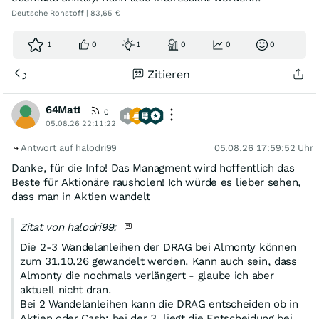
Deutsche Rohstoff | 83,65 €
1
0
1
0
0
0
Zitieren
64Matt
0
05.08.26 22:11:22
Antwort auf halodri99
05.08.26 17:59:52 Uhr
Danke, für die Info! Das Managment wird hoffentlich das
Beste für Aktionäre rausholen! Ich würde es lieber sehen,
dass man in Aktien wandelt
Zitat von halodri99:
Die 2-3 Wandelanleihen der DRAG bei Almonty können
zum 31.10.26 gewandelt werden. Kann auch sein, dass
Almonty die nochmals verlängert - glaube ich aber
aktuell nicht dran.
Bei 2 Wandelanleihen kann die DRAG entscheiden ob in
Aktien oder Cash; bei der 3. liegt die Entscheidung bei