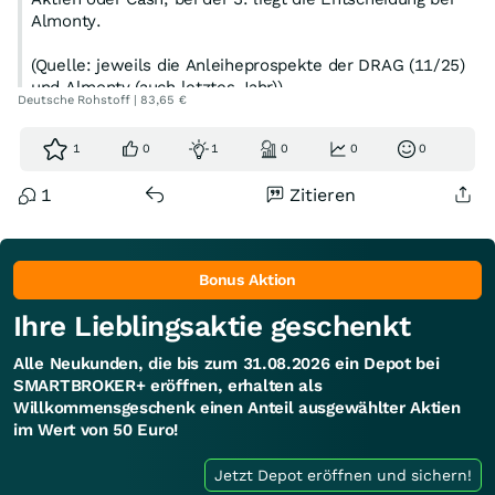
Almonty.
(Quelle: jeweils die Anleiheprospekte der DRAG (11/25)
und Almonty (auch letztes Jahr))
Deutsche Rohstoff | 83,65 €
1
0
1
0
0
0
1
Zitieren
Bonus Aktion
Ihre Lieblingsaktie geschenkt
Alle Neukunden, die bis zum 31.08.2026 ein Depot bei
SMARTBROKER+ eröffnen, erhalten als
Willkommensgeschenk einen Anteil ausgewählter Aktien
im Wert von 50 Euro!
Jetzt Depot eröffnen und sichern!