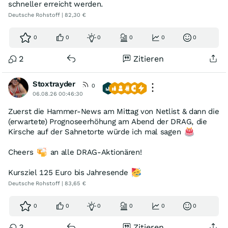
schneller erreicht werden.
Deutsche Rohstoff | 82,30 €
0
0
0
0
0
0
2
Zitieren
Stoxtrayder
0
06.08.26 00:46:30
Zuerst die Hammer-News am Mittag von Netlist & dann die
(erwartete) Prognoseerhöhung am Abend der DRAG, die
Kirsche auf der Sahnetorte würde ich mal sagen
Cheers
an alle DRAG-Aktionären!
Kursziel 125 Euro bis Jahresende
Deutsche Rohstoff | 83,65 €
0
0
0
0
0
0
3
Zitieren