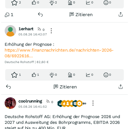
2
0
2
0
0
0
1
Zitieren
1erhart
0
05.08.26 16:42:07
Erhöhung der Prognose :
https://www.finanznachrichten.de/nachrichten-2026-
08/6922616…
Deutsche Rohstoff | 82,60 €
1
1
0
0
0
0
Zitieren
coolrunning
0
05.08.26 16:41:52
Deutsche Rohstoff AG: Erhöhung der Prognose 2026 und
2027 und Ausweitung des Bohrprogramms, EBITDA 2026
steigt auf bis zu 400 Mio. EUR