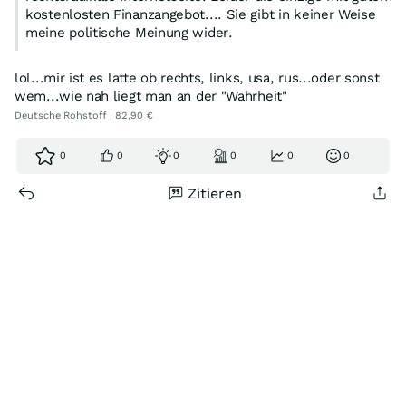
kostenlosten Finanzangebot.... Sie gibt in keiner Weise
meine politische Meinung wider.
lol...mir ist es latte ob rechts, links, usa, rus...oder sonst
wem...wie nah liegt man an der "Wahrheit"
Deutsche Rohstoff | 82,90 €
0
0
0
0
0
0
Zitieren