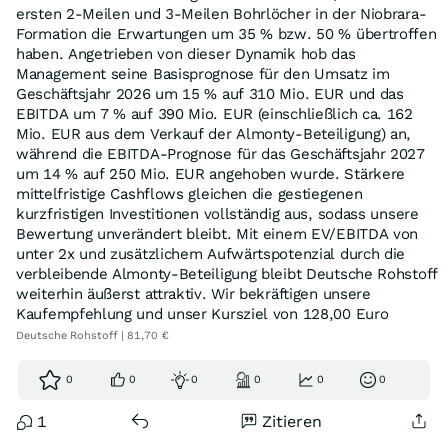
ersten 2-Meilen und 3-Meilen Bohrlöcher in der Niobrara-
Formation die Erwartungen um 35 % bzw. 50 % übertroffen
haben. Angetrieben von dieser Dynamik hob das
Management seine Basisprognose für den Umsatz im
Geschäftsjahr 2026 um 15 % auf 310 Mio. EUR und das
EBITDA um 7 % auf 390 Mio. EUR (einschließlich ca. 162
Mio. EUR aus dem Verkauf der Almonty-Beteiligung) an,
während die EBITDA-Prognose für das Geschäftsjahr 2027
um 14 % auf 250 Mio. EUR angehoben wurde. Stärkere
mittelfristige Cashflows gleichen die gestiegenen
kurzfristigen Investitionen vollständig aus, sodass unsere
Bewertung unverändert bleibt. Mit einem EV/EBITDA von
unter 2x und zusätzlichem Aufwärtspotenzial durch die
verbleibende Almonty-Beteiligung bleibt Deutsche Rohstoff
weiterhin äußerst attraktiv. Wir bekräftigen unsere
Kaufempfehlung und unser Kursziel von 128,00 Euro
Deutsche Rohstoff | 81,70 €
0
0
0
0
0
0
1
Zitieren