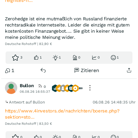
reignites-h…
Zerohedge ist eine mutmaßlich von Russland finanzierte
rechtsradikale Internetseite. Leider die einzige mit gutem
kostenlosten Finanzangebot.... Sie gibt in keiner Weise
meine politische Meinung wider.
Deutsche Rohstoff | 82,90 €
3
1
1
0
0
1
1
Zitieren
Bullon
0
06.08.26 16:55:37
Antwort auf Bullon
06.08.26 14:48:35 Uhr
https://www.4investors.de/nachrichten/boerse.php?
sektion=sto…
Deutsche Rohstoff | 83,50 €
0
0
0
0
0
0