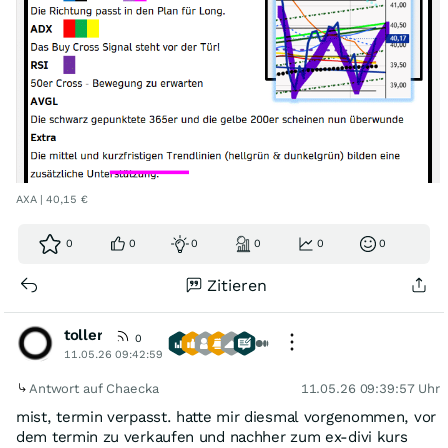
AXA | 40,15 €
0
0
0
0
0
0
Zitieren
toller
0
11.05.26 09:42:59
Antwort auf Chaecka
11.05.26 09:39:57 Uhr
mist, termin verpasst. hatte mir diesmal vorgenommen, vor
dem termin zu verkaufen und nachher zum ex-divi kurs