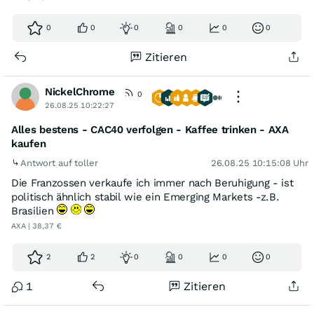
0
0
0
0
0
0
Zitieren
NickelChrome
0
26.08.25 10:22:27
Alles bestens - CAC40 verfolgen - Kaffee trinken - AXA
kaufen
Antwort auf toller
26.08.25 10:15:08 Uhr
Die Franzossen verkaufe ich immer nach Beruhigung - ist
politisch ähnlich stabil wie ein Emerging Markets -z.B.
Brasilien
AXA | 38,37 €
2
2
0
0
0
0
1
Zitieren