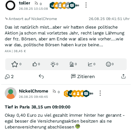
toller
0
26.08.25 10:15:08
Antwort auf NickelChrome
26.08.25 09:41:51 Uhr
Das ist natürlich mist…aber wir hatten diese politische
Aktion ja schon mal vorletztes Jahr, recht lange Lähmung
der frz. Börsen, aber am Ende war alles wie vorher….wie
war das, politische Börsen haben kurze beine…
AXA | 38,45 €
0
0
0
0
0
0
2
Zitieren
NickelChrome
0
26.08.25 09:48:45
Tief in Paris 38,15 um 09:09:00
Okay 0,40 Euro zu viel gezahlt immer hinter her gerannt -
egal besser die Versicherungsaktien besitzen als ne
Lebensversicherung abschliessen