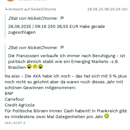
Antwort auf NickelChrome
26.08.25 09:20:34 Uhr
Zitat von NickelChrome:
26.08.2025 | 09:16 250 38,55 EUR Habe gerade
zugeschlagen
Zitat von NickelChrome:
Die Franzossen verkaufe ich immer nach Beruhigung - ist
politisch ähnlich stabil wie ein Emerging Markets -z.B.
Brasilien
Na also - Die AXA habe ich noch - das hat sich mit 5 % plus
noch nicht so gelohnt aber da waren noch dieses Jahr mit
schönen Gewinnen mitgenommen:
BNP
Carrefour
Credit Agricole
Für Politische Börsen immer Cash haben!!! In Frankreich gibt
es mindestens zwei Mal Gelegenheiten pro Jahr
AXA | 40,97 €