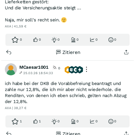
Lieferketten gestört:
Und die Versicherungsaktie steigt ...
Naja, mir soll's recht sein.
AXA | 41,59 €
0
0
0
0
0
0
Zitieren
MCaesar1001
0
25.03.26 18:54:33
ich habe bei der DKB die Vorabbefreiung beantragt und
zahle nur 12,8%, die ich mir aber nicht wiederhole. die
Renditen, von denen ich eben schrieb, gelten nach Abzug
der 12,8%.
AXA | 38,27 €
1
1
0
0
0
0
Zitieren