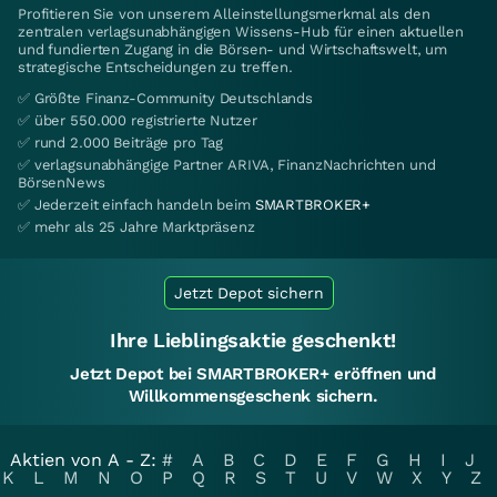
Profitieren Sie von unserem Alleinstellungsmerkmal als den
zentralen verlagsunabhängigen Wissens-Hub für einen aktuellen
und fundierten Zugang in die Börsen- und Wirtschaftswelt, um
strategische Entscheidungen zu treffen.
✅ Größte Finanz-Community Deutschlands
✅ über 550.000 registrierte Nutzer
✅ rund 2.000 Beiträge pro Tag
✅ verlagsunabhängige Partner ARIVA, FinanzNachrichten und
BörsenNews
✅ Jederzeit einfach handeln beim
SMARTBROKER+
✅ mehr als 25 Jahre Marktpräsenz
Jetzt Depot sichern
Ihre Lieblingsaktie geschenkt!
Jetzt Depot bei SMARTBROKER+ eröffnen und
Willkommensgeschenk sichern.
Aktien von A - Z:
#
A
B
C
D
E
F
G
H
I
J
K
L
M
N
O
P
Q
R
S
T
U
V
W
X
Y
Z