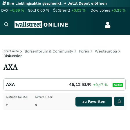
🎁 Ihre Lieblingsaktie geschenkt.
→ Jetzt Depot eröffnen
DAX
+0,69
%
Gold
0,00
%
Öl (Brent)
+0,02
%
Dow Jones
+0,25
%
Börsenforum & Community
Foren
Westeuropa
Startseite
Diskussion
AXA
AXA
45,12
EUR
+0,47
%
Aktie
Aufrufe heute:
Aktive User:
zu Favoriten
2
0