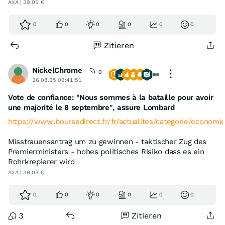
AXA | 39,05 €
0
0
0
0
0
0
Zitieren
NickelChrome
0
26.08.25 09:41:51
Vote de confiance: "Nous sommes à la bataille pour avoir
une majorité le 8 septembre", assure Lombard
https://www.boursedirect.fr/fr/actualites/categorie/economi
Misstrauensantrag um zu gewinnen - taktischer Zug des
Premierministers - hohes politisches Risiko dass es ein
Rohrkrepierer wird
AXA | 39,03 €
0
0
0
0
0
0
3
Zitieren