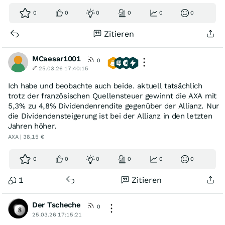
0
0
0
0
0
0
Zitieren
MCaesar1001
0
25.03.26 17:40:15
Ich habe und beobachte auch beide. aktuell tatsächlich
trotz der französischen Quellensteuer gewinnt die AXA mit
5,3% zu 4,8% Dividendenrendite gegenüber der Allianz. Nur
die Dividendensteigerung ist bei der Allianz in den letzten
Jahren höher.
AXA | 38,15 €
0
0
0
0
0
0
1
Zitieren
Der Tscheche
0
25.03.26 17:15:21