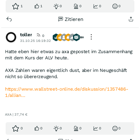
1
1
0
0
0
0
Zitieren
toller
0
31.10.25 16:19:32
Hatte eben hier etwas zu axa gepostet im Zusammenhang
mit dem Kurs der ALV heute.
AXA Zahlen waren eigentlich dust, aber im Neugeschäft
nicht so übererzeugend.
https://www.wallstreet-online.de/diskussion/1357486-
1/allian…
AXA | 37,74 €
0
0
0
0
0
0