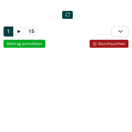
1
►
15
Beitrag schreiben
Durchsuchen