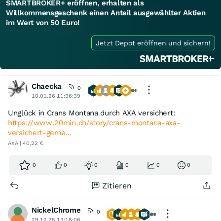
SMARTBROKER+ eröffnen, erhalten als
Willkommensgeschenk einen Anteil ausgewählter Aktien
im Wert von 50 Euro!
Jetzt Depot eröffnen und sichern!
Chaecka
0
10.01.26 11:36:39
Unglück in Crans Montana durch AXA versichert:
https://www.20min.ch/story/crans-montana-axa-
versichert-geme…
AXA | 40,22 €
0
0
0
0
0
0
Zitieren
NickelChrome
0
29.12.25 13:18:06