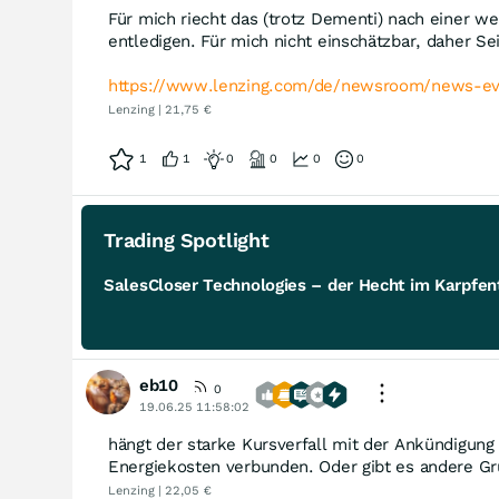
Für mich riecht das (trotz Dementi) nach einer w
entledigen. Für mich nicht einschätzbar, daher Sei
https://www.lenzing.com/de/newsroom/news-ev
Lenzing | 21,75 €
1
1
0
0
0
0
Trading Spotlight
SalesCloser Technologies – der Hecht im Karpfent
eb10
0
19.06.25 11:58:02
hängt der starke Kursverfall mit der Ankündigun
Energiekosten verbunden. Oder gibt es andere G
Lenzing | 22,05 €