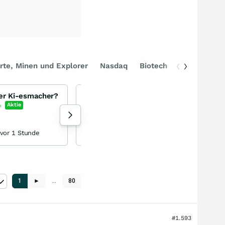
rte, Minen und Explorer
Nasdaq
Biotech
DAX
iger Ki-esmacher?
Metlen Energie Rohstoffe und Verteidigung für Europa
Metlen Energy & Metals
%
Aktie
-0,57
%
Aktie
72 Aufrufe heute
vor 1 Stunde
pondos gestern 10:53
1
►
…
80
#1.593