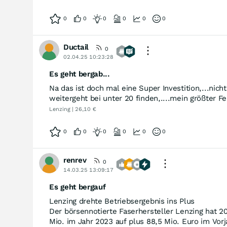
0
0
0
0
0
0
Ductail
0
02.04.25 10:23:28
Es geht bergab...
Na das ist doch mal eine Super Investition,...nic
weitergeht bei unter 20 finden,....mein größter F
Lenzing | 26,10 €
0
0
0
0
0
0
renrev
0
14.03.25 13:09:17
Es geht bergauf
Lenzing drehte Betriebsergebnis ins Plus
Der börsennotierte Faserhersteller Lenzing hat 
Mio. im Jahr 2023 auf plus 88,5 Mio. Euro im Vorj