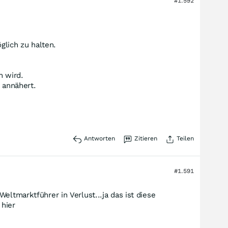
#1.592
lich zu halten.
n wird.
 annähert.
Antworten
Zitieren
Teilen
#1.591
eltmarktführer in Verlust...ja das ist diese
hier