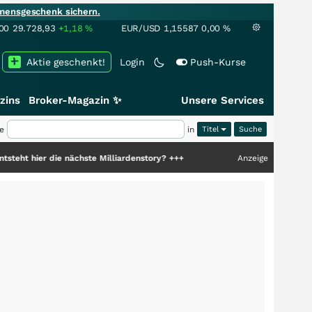
mensgeschenk sichern.
00
29.728,93
+1,18
%
EUR/USD
1,15587
0,00
%
Aktie geschenkt!
Login
Push-Kurse
zins
Broker-Magazin ✨
Unsere Services
e
in
Titel
die nächste Milliardenstory?
+++
Anzeige