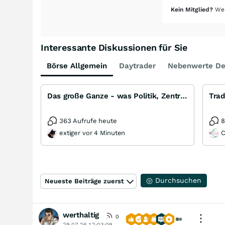
Kein Mitglied?
Wer
Interessante Diskussionen für Sie
Börse Allgemein
Daytrader
Nebenwerte De
Das große Ganze - was Politik, Zentralbanken, Trends, Medien und Gesellschaft mit Aktien, Rohstoffen
Trad
363 Aufrufe heute
8
extiger vor 4 Minuten
C
Durchsuchen
Neueste Beiträge zuerst
werthaltig
0
29.07.26 12:03:09