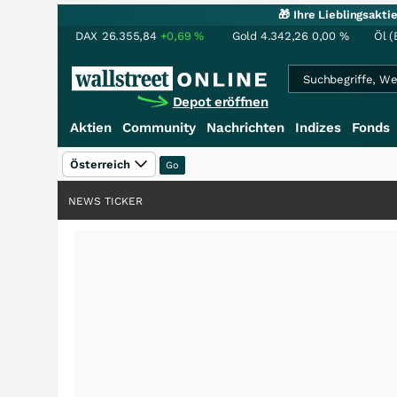
🎁 Ihre Lieblingsakt
DAX
26.355,84
+0,69
%
Gold
4.342,26
0,00
%
Öl (
Depot eröffnen
Aktien
Community
Nachrichten
Indizes
Fonds
Österreich
NEWS TICKER