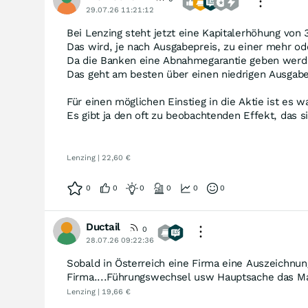
29.07.26 11:21:12
Bei Lenzing steht jetzt eine Kapitalerhöhung von 
Das wird, je nach Ausgabepreis, zu einer mehr od
Da die Banken eine Abnahmegarantie geben werden
Das geht am besten über einen niedrigen Ausgabep
Für einen möglichen Einstieg in die Aktie ist es 
Es gibt ja den oft zu beobachtenden Effekt, das s
Lenzing | 22,60 €
0
0
0
0
0
0
Ductail
0
28.07.26 09:22:36
Sobald in Österreich eine Firma eine Auszeichnung
Firma....Führungswechsel usw Hauptsache das Man
Lenzing | 19,66 €