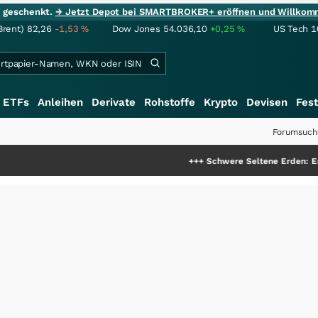
ie geschenkt.
→ Jetzt Depot bei SMARTBROKER+ eröffnen und Willkom
Brent)
82,26
-1,53
%
Dow Jones
54.036,10
+0,25
%
US Tech 1
ETFs
Anleihen
Derivate
Rohstoffe
Krypto
Devisen
Fest
Forumsuch
+++
Schwere Seltene Erden: Entsteht hier 