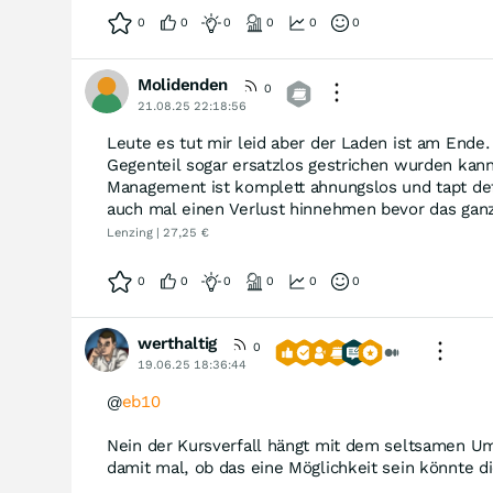
0
0
0
0
0
0
Molidenden
0
21.08.25 22:18:56
Leute es tut mir leid aber der Laden ist am Ende
Gegenteil sogar ersatzlos gestrichen wurden kan
Management ist komplett ahnungslos und tapt def
auch mal einen Verlust hinnehmen bevor das ganz
Lenzing | 27,25 €
0
0
0
0
0
0
werthaltig
0
19.06.25 18:36:44
@
eb10
Nein der Kursverfall hängt mit dem seltsamen Um
damit mal, ob das eine Möglichkeit sein könnte