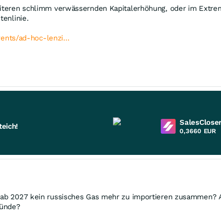
eiteren schlimm verwässernden Kapitalerhöhung, oder im Extrem
tenlinie.
ents/ad-hoc-lenzi…
SalesCloser
eich!
0,3660
EUR
g ab 2027 kein russisches Gas mehr zu importieren zusammen? A
ründe?