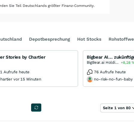
den Sie Teil Deutschlands größter Finanz-Community.
utschland
Depotbesprechung
Hot Stocks
Rohstoffwe
er Stories by Chartier
Bigbear AI... zukünft
BigBear.ai Holdings
+8,28
1 Aufrufe heute
76 Aufrufe heute
hartier vor 15 Minuten
no-risk-no-fun-baby 
Seite 1 von 80