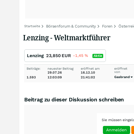
Börsenforum & Community
Foren
Österre
Startseite
Lenzing - Weltmarktführer
Lenzing
23,850
EUR
-1,45
%
Aktie
Beiträge:
neuester Beitrag
eröffnet am
eröffnet
von
29.07.26
16.12.10
Gasbrand
1.593
12:03:09
21:41:02
Beitrag zu dieser Diskussion schreiben
Sie müssen eingel
Anmelden