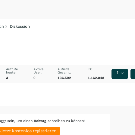
ich
Diskussion
Aufrufe
Aktive
Aufrufe
ID:
heute:
User:
Gesamt:
3
0
136.592
1.162.048
oggt sein, um einen
Beitrag
schreiben zu können!
Jetzt kostenlos registrieren