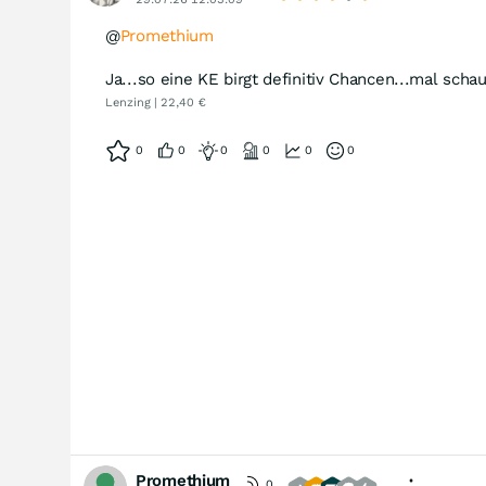
@
Promethium
Ja...so eine KE birgt definitiv Chancen...mal scha
Lenzing | 22,40 €
0
0
0
0
0
0
Promethium
0