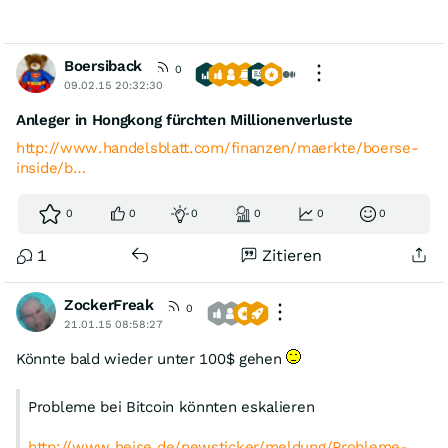
Boersiback
0
09.02.15 20:32:30
Anleger in Hongkong fürchten Millionenverluste
http://www.handelsblatt.com/finanzen/maerkte/boerse-
inside/b…
0
0
0
0
0
0
1
Zitieren
ZockerFreak
0
21.01.15 08:58:27
Könnte bald wieder unter 100$ gehen
Probleme bei Bitcoin könnten eskalieren
http://www.heise.de/newsticker/meldung/Probleme-