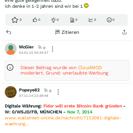
eine gute gelegenheit dazu.
ich denke in 1-2 jahren sind wir bei 1
0
0
0
0
0
0
Zitieren
McGier
0
03.01.15 00:34:27
Dieser Beitrag wurde von
CloudMOD
moderiert. Grund: unerlaubte Werbung
Popeye82
0
07.11.14 23:39:46
Digi­tale Währung:
Fidor will erste Bitcoin-Bank gründen
-
W: 0/WSJD/FB, MÜNCHEN -
Nov 7, 2014
www.wallstreet-online.de/nachricht/7153081-digitale-
waehrung…