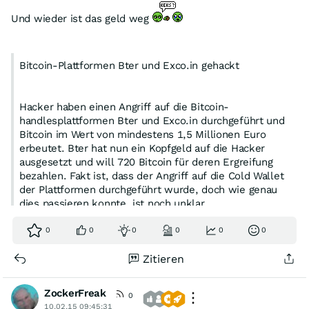
Und wieder ist das geld weg
Bitcoin-Plattformen Bter und Exco.in gehackt
Hacker haben einen Angriff auf die Bitcoin-
handlesplattformen Bter und Exco.in durchgeführt und
Bitcoin im Wert von mindestens 1,5 Millionen Euro
erbeutet. Bter hat nun ein Kopfgeld auf die Hacker
ausgesetzt und will 720 Bitcoin für deren Ergreifung
bezahlen. Fakt ist, dass der Angriff auf die Cold Wallet
der Plattformen durchgeführt wurde, doch wie genau
dies passieren konnte, ist noch unklar.
0
0
0
0
0
0
http://www.gulli.com/news/25623-bitcoin-plattformen-
bter-und…
Zitieren
ZockerFreak
0
10.02.15 09:45:31