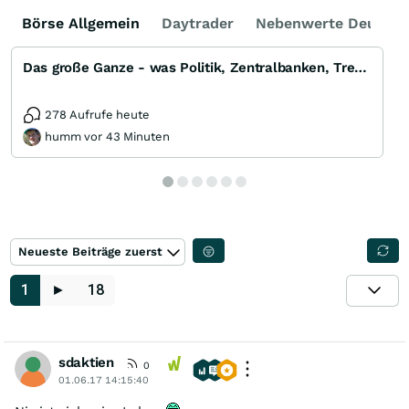
Börse Allgemein
Daytrader
Nebenwerte Deutsch
Das große Ganze - was Politik, Zentralbanken, Trends, Medien und Gesellschaft mit Aktien, Rohstoffen
278 Aufrufe heute
humm vor 43 Minuten
Neueste Beiträge zuerst
1
►
18
sdaktien
0
01.06.17 14:15:40