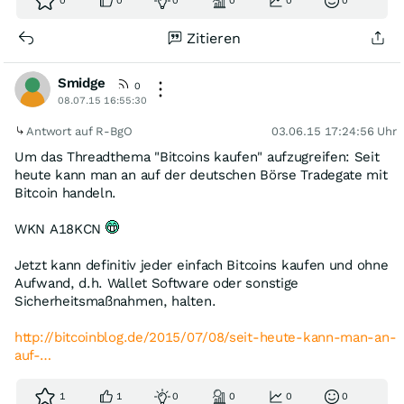
0
0
0
0
0
0
Zitieren
Smidge
0
08.07.15 16:55:30
Antwort auf R-BgO
03.06.15 17:24:56 Uhr
Um das Threadthema "Bitcoins kaufen" aufzugreifen: Seit
heute kann man an auf der deutschen Börse Tradegate mit
Bitcoin handeln.
WKN A18KCN
Jetzt kann definitiv jeder einfach Bitcoins kaufen und ohne
Aufwand, d.h. Wallet Software oder sonstige
Sicherheitsmaßnahmen, halten.
http://bitcoinblog.de/2015/07/08/seit-heute-kann-man-an-
auf-…
1
1
0
0
0
0