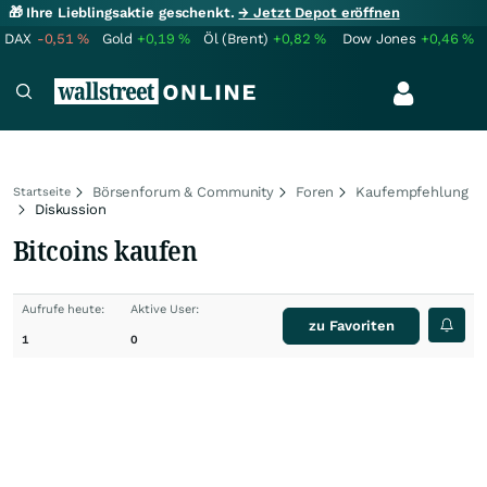
🎁 Ihre Lieblingsaktie geschenkt.
→ Jetzt Depot eröffnen
DAX
-0,51
%
Gold
+0,19
%
Öl (Brent)
+0,82
%
Dow Jones
+0,46
%
Börsenforum & Community
Foren
Kaufempfehlung
Startseite
Diskussion
Bitcoins kaufen
Aufrufe heute:
Aktive User:
zu Favoriten
1
0