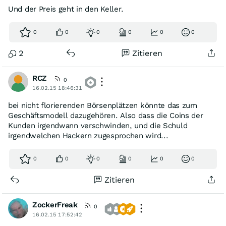
Und der Preis geht in den Keller.
0
0
0
0
0
0
2
Zitieren
RCZ
0
16.02.15 18:46:31
bei nicht florierenden Börsenplätzen könnte das zum
Geschäftsmodell dazugehören. Also dass die Coins der
Kunden irgendwann verschwinden, und die Schuld
irgendwelchen Hackern zugesprochen wird...
0
0
0
0
0
0
Zitieren
ZockerFreak
0
16.02.15 17:52:42