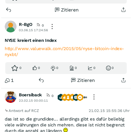
Zitieren
R-BgO
0
03.06.15 17:24:56
NYSE kreiert einen Index
http://www.valuewalk.com/2015/05/nyse-bitcoin-index-
nyxbt/
0
0
0
0
0
0
1
Zitieren
Boersiback
0
23.02.15 00:00:11
Antwort auf RCZ
21.02.15 15:55:36 Uhr
das ist so die grundidee... allerdings gibt es dafür beliebig
viele währungen die sich mehren. diese ist nicht begrenzt
durch die anzahl an ländern