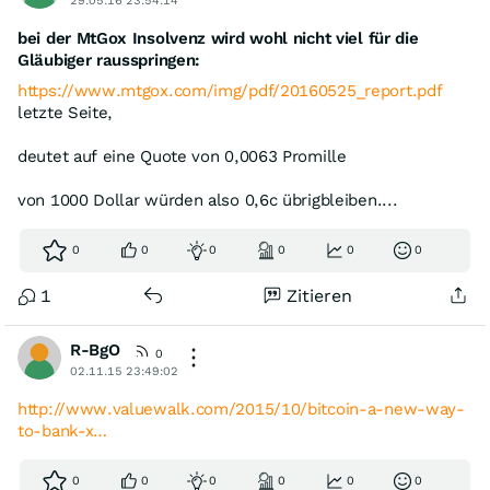
29.05.16 23:54:14
bei der MtGox Insolvenz wird wohl nicht viel für die
Gläubiger rausspringen:
https://www.mtgox.com/img/pdf/20160525_report.pdf
letzte Seite,
deutet auf eine Quote von 0,0063 Promille
von 1000 Dollar würden also 0,6c übrigbleiben....
0
0
0
0
0
0
1
Zitieren
R-BgO
0
02.11.15 23:49:02
http://www.valuewalk.com/2015/10/bitcoin-a-new-way-
to-bank-x…
0
0
0
0
0
0