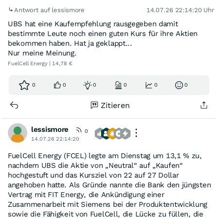
Antwort auf lessismore
14.07.26 22:14:20 Uhr
UBS hat eine Kaufempfehlung rausgegeben damit
bestimmte Leute noch einen guten Kurs für ihre Aktien
bekommen haben. Hat ja geklappt...
Nur meine Meinung.
FuelCell Energy | 14,78 €
0
0
0
0
0
0
Zitieren
lessismore
0
14.07.26 22:14:20
FuelCell Energy (FCEL) legte am Dienstag um 13,1 % zu,
nachdem UBS die Aktie von „Neutral“ auf „Kaufen“
hochgestuft und das Kursziel von 22 auf 27 Dollar
angehoben hatte. Als Gründe nannte die Bank den jüngsten
Vertrag mit FIT Energy, die Ankündigung einer
Zusammenarbeit mit Siemens bei der Produktentwicklung
sowie die Fähigkeit von FuelCell, die Lücke zu füllen, die