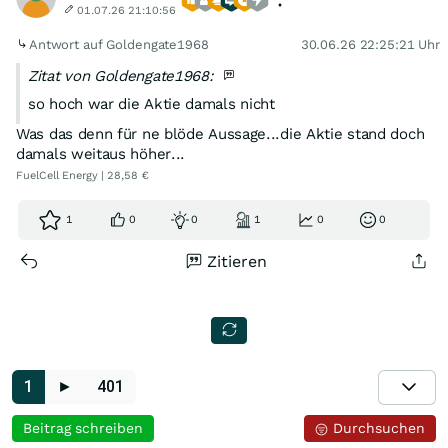
01.07.26 21:10:56
Antwort auf Goldengate1968
30.06.26 22:25:21 Uhr
Zitat von Goldengate1968:
so hoch war die Aktie damals nicht
Was das denn für ne blöde Aussage...die Aktie stand doch
damals weitaus höher...
FuelCell Energy | 28,58 €
1
0
0
1
0
0
Zitieren
1
►
401
Beitrag schreiben
Durchsuchen