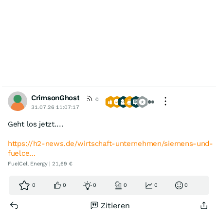
CrimsonGhost
0
31.07.26 11:07:17
Geht los jetzt....
https://h2-news.de/wirtschaft-unternehmen/siemens-und-
fuelce…
FuelCell Energy | 21,69 €
0
0
0
0
0
0
Zitieren