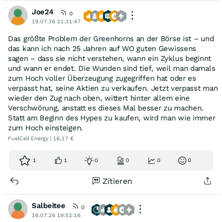
Joe24
0
19.07.26 21:31:47
Das größte Problem der Greenhorns an der Börse ist – und
das kann ich nach 25 Jahren auf WO guten Gewissens
sagen – dass sie nicht verstehen, wann ein Zyklus beginnt
und wann er endet. Die Wunden sind tief, weil man damals
zum Hoch voller Überzeugung zugegriffen hat oder es
verpasst hat, seine Aktien zu verkaufen. Jetzt verpasst man
wieder den Zug nach oben, wittert hinter allem eine
Verschwörung, anstatt es dieses Mal besser zu machen.
Statt am Beginn des Hypes zu kaufen, wird man wie immer
zum Hoch einsteigen.
FuelCell Energy | 16,17 €
1
1
0
0
0
0
Zitieren
Salbeitee
0
16.07.26 19:52:16