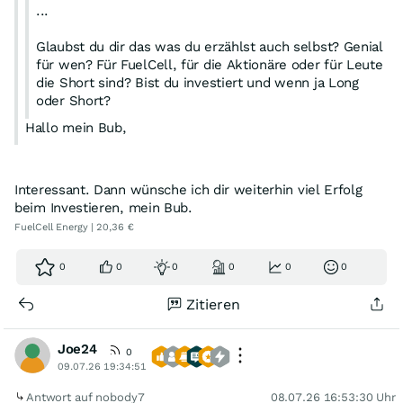
...
Glaubst du dir das was du erzählst auch selbst? Genial
für wen? Für FuelCell, für die Aktionäre oder für Leute
die Short sind? Bist du investiert und wenn ja Long
oder Short?
Hallo mein Bub,
die Frage, ob ich das selbst glaube, verstehe ich nicht, sie
ist seltsam. Für wen das gut ist? Auch das ist irgendwie
seltsam. Wenn ich in ein Unternehmen investiere, dann
Interessant. Dann wünsche ich dir weiterhin viel Erfolg
identifiziere ich mich natürlich mit diesem Unternehmen.
beim Investieren, mein Bub.
Wenn es dem Unternehmen also gut geht, dann geht es
FuelCell Energy | 20,36 €
mir natürlich auch gut. Und ja, ich finde die
Kapitalerhöhung genial zu diesen Preisen. Sie dürfte nur
0
0
0
0
0
0
für diejenigen überraschend sein, die sich mit diesem
Wert vorher nicht beschäftigt haben. Meinen Einstieg bei
Zitieren
6 USD habe ich bereits gepostet.
Joe24
0
09.07.26 19:34:51
Antwort auf nobody7
08.07.26 16:53:30 Uhr