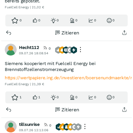
bereits gepostet.
FuelCell Energy | 21,02 €
0
0
0
0
0
0
Zitieren
Hecht112
0
09.07.26 18:08:54
Siemens kooperiert mit Fuelcell Energy bei
Brennstoffzellenstromerzeugung
https://wertpapiere.ing.de/investieren/boersenundmaerkte/
FuelCell Energy | 21,39 €
1
1
0
0
0
0
Zitieren
tillsunrise
0
09.07.26 12:13:06