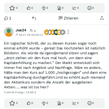
0
0
0
0
0
0
1
Zitieren
Joe24
0
08.07.26 09:09:12
Ein logischer Schritt, der zu diesen Kursen sogar noch
einmal erhöht wurde – genial! Das Hochziehen ist natürlich
Blödsinn. Als würde da irgendjemand sitzen und sagen:
„Jetzt ziehen wir den Kurs mal hoch, um dann eine
Kapitalerhöhung zu machen.” Der Markt entwickelt sich
immer frei nach Angebot und Nachfrage. Wäre es anders,
hätte man den Kurs auf 1.000 „hochgezogen” und dann eine
Kapitalerhöhung durchgeführt.Und es erhöht auch niemand
den Aktienkurs sondern die Anzahl der ausgebenen
Aktien.....was ist los hier?
FuelCell Energy | 19,89 €
0
0
0
0
0
0