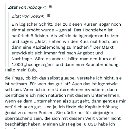
Zitat von nobody7:
Zitat von Joe24:
Ein logischer Schritt, der zu diesen Kursen sogar noch
einmal erhöht wurde – genial! Das Hochziehen ist
natürlich Blödsinn. Als würde da irgendjemand sitzen
und sagen: „Jetzt ziehen wir den Kurs mal hoch, um
dann eine Kapitalerhöhung zu machen.” Der Markt
entwickelt sich immer frei nach Angebot und
Nachfrage. Wäre es anders, hätte man den Kurs auf
1.000 „hochgezogen” und dann eine Kapitalerhöhung
Hallo mein Bub,
durchgeführt.Und es erhöht auch niemand den
Aktienkurs sondern die Anzahl der ausgebenen
die Frage, ob ich das selbst glaube, verstehe ich nicht, sie
Aktien.....was ist los hier?
ist seltsam. Für wen das gut ist? Auch das ist irgendwie
seltsam. Wenn ich in ein Unternehmen investiere, dann
Glaubst du dir das was du erzählst auch selbst? Genial
identifiziere ich mich natürlich mit diesem Unternehmen.
für wen? Für FuelCell, für die Aktionäre oder für Leute
Wenn es dem Unternehmen also gut geht, dann geht es mir
die Short sind? Bist du investiert und wenn ja Long oder
natürlich auch gut. Und ja, ich finde die Kapitalerhöhung
Short?
genial zu diesen Preisen. Sie dürfte nur für diejenigen
überraschend sein, die sich mit diesem Wert vorher nicht
beschäftigt haben. Meinen Einstieg bei 6 USD habe ich