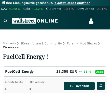
🎁 Ihre Lieblingsaktie geschenkt.
→ Jetzt Depot eröffnen
DAX
+0,49
%
Gold
+1,52
%
Öl (Brent)
-0,84
%
Dow Jones
-0,01
%
Börsenforum & Community
Foren
Hot Stocks
Startseite
Diskussion
FuelCell Energy !
FuelCell Energy
18,355
EUR
+4,11
%
Aktie
Aufrufe heute:
Aktive User:
zu Favoriten
5
0