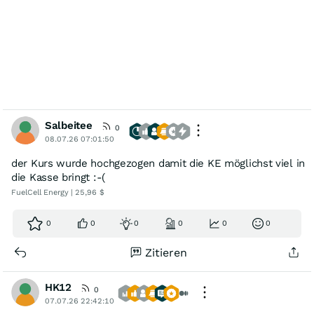
Salbeitee
0
08.07.26 07:01:50
der Kurs wurde hochgezogen damit die KE möglichst viel in
die Kasse bringt :-(
FuelCell Energy | 25,96 $
0
0
0
0
0
0
Zitieren
HK12
0
07.07.26 22:42:10