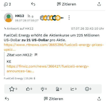
2
Zitieren
HK12
0
08.07.26 07:55:27
Antwort auf HK12
07.07.26 22:42:10 Uhr
FuelCell Energy erhöht die Aktienkurse um 225 Millionen
US-Dollar
zu 21 US-Dollar
pro Aktie.
https://www.rttnews.com/3665296/fuelcell-energy-prices-
upsiz…
Zitat von HK12:
KE
https://finviz.com/news/366427/fuelcell-energy-
announces-lau…
FuelCell Energy | 25,96 $
0
0
0
0
0
0
Zitieren