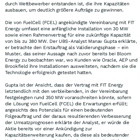
durch Wettbewerber entstanden ist, die ihre Kapazitäten
ausbauen, um deutlich größere Aufträge zu gewinnen.
Die von FuelCell (FCEL) angekündigte Vereinbarung mit FIT
Energy umfasst eine anfängliche Installation von 30 MW
sowie einen Rahmenvertrag für eine zukünftige Kapazität
von bis zu 380 MW. Der UBS-Analyst Manav Gupta erklärte,
er betrachte den Erstauftrag als Validierungsphase – ein
Muster, das seiner Aussage nach zuvor bereits bei Bloom
Energy zu beobachten war, wo Kunden wie Oracle, AEP und
Brookfield ihre Installationen ausweiteten, nachdem sie die
Technologie erfolgreich getestet hatten.
Gupta ist der Ansicht, dass der Vertrag mit FIT Energy
letztendlich mit den verbleibenden, in der Vereinbarung
festgelegten rund 350 MW voranschreiten könnte, sofern
die Lösung von FuelCell (FCEL) die Erwartungen erfüllt;
angesichts des Potenzials für einen bedeutenden
Folgeauftrag und der daraus resultierenden Verbesserung
der Umsatzprognosen erklärte der Analyst, er würde die
Aktie bereits vor einer Ankündigung zur
Kapazitätserweiterung kaufen, da diese als bedeutender