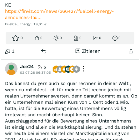
KE
https://finviz.com/news/366427/fuelcell-energy-
announces-lau…
FuelCell Energy | 19,01 €
0
0
0
0
0
0
1
Zitieren
Joe24
0
02.07.26 06:37:05
Das kannst du gern auch so quer rechnen in deiner Welt ,
wenn du möchtest. Ich für meinen Teil rechne jedoch mit
realen Unternehmenswerten, denn darauf kommt es an. Ob
ein Unternehmen mal einen Kurs von 1 Cent oder 1 Mio.
hatte, ist für die Bewertung eines Unternehmens völlig
irrelevant und macht überhaupt keinen Sinn.
Ausschlaggebend für die Bewertung eines Unternehmens
ist einzig und allein die Marktkapitalisierung. Und da stehen
wir heute bei einem Viertel der Marktkapitalisierung von
2021. Als ich bei 6 USD eingestiegen bin war für mich