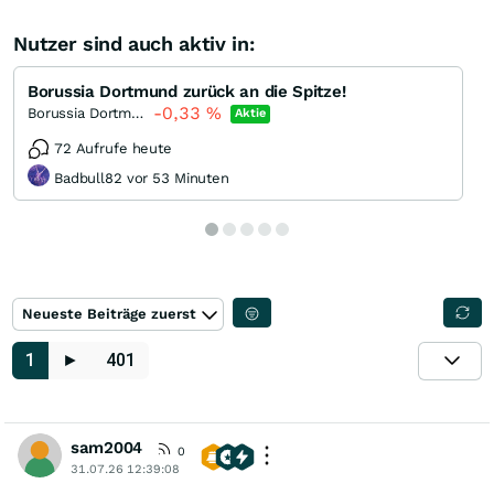
Nutzer sind auch aktiv in:
Borussia Dortmund zurück an die Spitze!
-0,33
%
Borussia Dortmund
Aktie
72 Aufrufe heute
Badbull82 vor 53 Minuten
Neueste Beiträge zuerst
1
►
401
sam2004
0
31.07.26 12:39:08