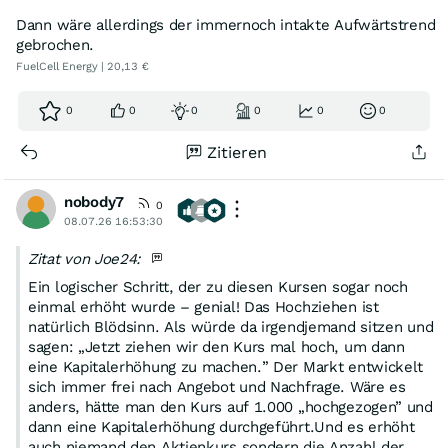
Dann wäre allerdings der immernoch intakte Aufwärtstrend
gebrochen.
FuelCell Energy | 20,13 €
0
0
0
0
0
0
Zitieren
nobody7
0
08.07.26 16:53:30
Zitat von Joe24:
Ein logischer Schritt, der zu diesen Kursen sogar noch
einmal erhöht wurde – genial! Das Hochziehen ist
natürlich Blödsinn. Als würde da irgendjemand sitzen und
sagen: „Jetzt ziehen wir den Kurs mal hoch, um dann
eine Kapitalerhöhung zu machen.” Der Markt entwickelt
sich immer frei nach Angebot und Nachfrage. Wäre es
anders, hätte man den Kurs auf 1.000 „hochgezogen” und
dann eine Kapitalerhöhung durchgeführt.Und es erhöht
auch niemand den Aktienkurs sondern die Anzahl der