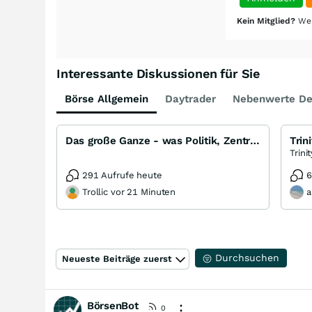
Kein Mitglied?
Wer
Interessante Diskussionen für Sie
Börse Allgemein
Daytrader
Nebenwerte De
Das große Ganze - was Politik, Zentralbanken, Trends, Medien und Gesellschaft mit Aktien, Rohstoffen
Trin
Trini
291 Aufrufe heute
6
Trollic vor 21 Minuten
a
Durchsuchen
Neueste Beiträge zuerst
BörsenBot
0