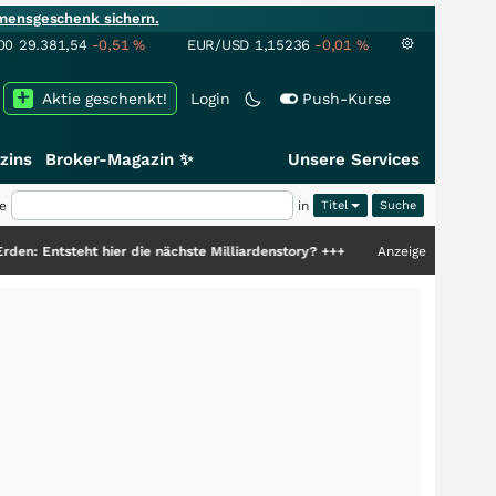
mensgeschenk sichern.
00
29.381,54
-0,51
%
EUR/USD
1,15236
-0,01
%
Aktie geschenkt!
Login
Push-Kurse
zins
Broker-Magazin ✨
Unsere Services
e
in
Titel
t hier die nächste Milliardenstory?
+++
Anzeige