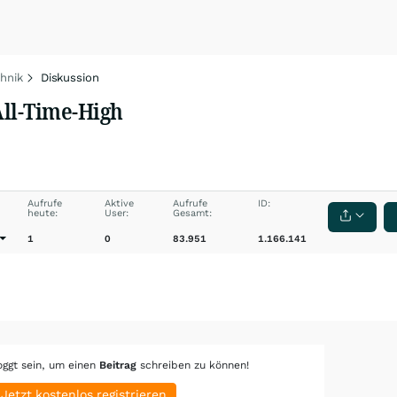
chnik
Diskussion
ll-Time-High
Aufrufe
Aktive
Aufrufe
ID:
heute:
User:
Gesamt:
1
0
83.951
1.166.141
oggt sein, um einen
Beitrag
schreiben zu können!
Jetzt kostenlos registrieren