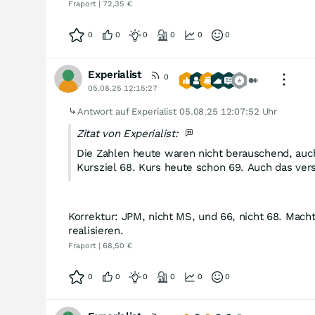
Fraport | 72,35 €
0
0
0
0
0
0
Experialist
0
05.08.25 12:15:27
Antwort auf Experialist
05.08.25 12:07:52 Uhr
Zitat von Experialist:
Die Zahlen heute waren nicht berauschend, auch
Kursziel 68. Kurs heute schon 69. Auch das vers
Korrektur: JPM, nicht MS, und 66, nicht 68. Mach
realisieren.
Fraport | 68,50 €
0
0
0
0
0
0