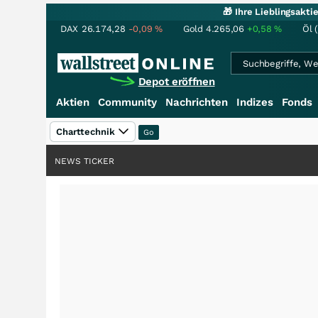
🎁 Ihre Lieblingsakt
DAX
26.174,28
-0,09
%
Gold
4.265,06
+0,58
%
Öl 
Depot eröffnen
Aktien
Community
Nachrichten
Indizes
Fonds
Charttechnik
NEWS TICKER