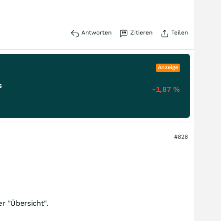
Antworten
Zitieren
Teilen
Anzeige
s
-1,87
%
#828
r "Übersicht".