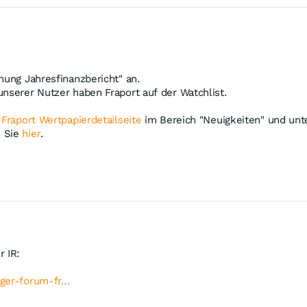
hung Jahresfinanzbericht" an.
unserer Nutzer haben Fraport auf der Watchlist.
r
Fraport Wertpapierdetailseite
im Bereich "Neuigkeiten" und unte
n Sie
hier
.
r IR:
eger-forum-fr…