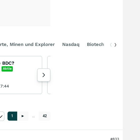
rte, Minen und Explorer
Nasdaq
Biotech
DAX
e BDC?
Vital Farms
Vital Farms
Aktie
+2,21
%
Aktie
59 Aufrufe heute
17:44
sharepicker321 heute 00:20
1
►
…
42
#833