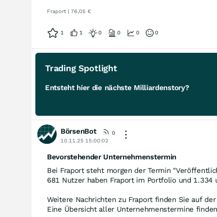
Fraport | 76,05 €
1
1
0
0
0
0
Trading Spotlight
Entsteht hier die nächste Milliardenstory?
BörsenBot
0
10.11.25 15:00:02
Bevorstehender Unternehmenstermin
Bei Fraport steht morgen der Termin "Veröffentlic
681 Nutzer haben Fraport im Portfolio und 1.334 
Weitere Nachrichten zu Fraport finden Sie auf de
Eine Übersicht aller Unternehmenstermine finde