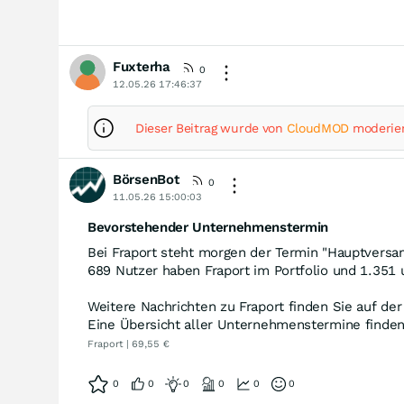
Fuxterha
0
12.05.26 17:46:37
Dieser Beitrag wurde von
CloudMOD
moderier
BörsenBot
0
11.05.26 15:00:03
Bevorstehender Unternehmenstermin
Bei Fraport steht morgen der Termin "Hauptvers
689 Nutzer haben Fraport im Portfolio und 1.351 
Weitere Nachrichten zu Fraport finden Sie auf de
Eine Übersicht aller Unternehmenstermine finde
Fraport | 69,55 €
0
0
0
0
0
0