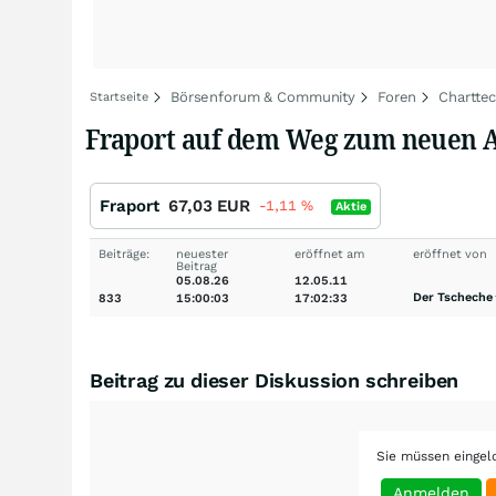
Börsenforum & Community
Foren
Chartte
Startseite
Fraport auf dem Weg zum neuen A
Fraport
67,03
EUR
-1,11
%
Aktie
Beiträge:
neuester
eröffnet am
eröffnet von
Beitrag
05.08.26
12.05.11
Der Tscheche
833
15:00:03
17:02:33
Beitrag zu dieser Diskussion schreiben
Sie müssen eingel
Anmelden