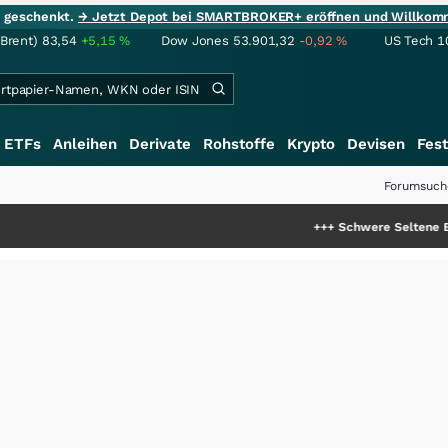
ie geschenkt.
→ Jetzt Depot bei SMARTBROKER+ eröffnen und Willkom
(Brent)
83,54
+5,15
%
Dow Jones
53.901,32
-0,92
%
US Tech 1
ETFs
Anleihen
Derivate
Rohstoffe
Krypto
Devisen
Fest
Forumsuch
+++
Schwere Seltene Erden: Entsteh