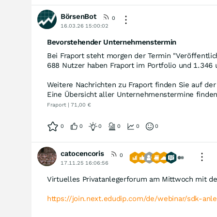
BörsenBot
0
16.03.26 15:00:02
Bevorstehender Unternehmenstermin
Bei Fraport steht morgen der Termin "Veröffentlic
688 Nutzer haben Fraport im Portfolio und 1.346 
Weitere Nachrichten zu Fraport finden Sie auf de
Eine Übersicht aller Unternehmenstermine finde
Fraport | 71,00 €
0
0
0
0
0
0
catocencoris
0
17.11.25 16:06:56
Virtuelles Privatanlegerforum am Mittwoch mit de
https://join.next.edudip.com/de/webinar/sdk-anl