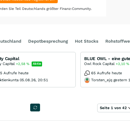
den Sie Teil Deutschlands größter Finanz-Community.
utschland
Depotbesprechung
Hot Stocks
Rohstoffwe
ity Capital
BLUE OWL - eine gut
ty Capital
Owl Rock Capital
+2,58
%
Aktie
+3,10
%
5 Aufrufe heute
65 Aufrufe heute
ktienkunta 05.08.26, 20:51
Torsten_ejq gestern 
Seite 1 von 42