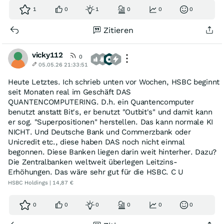
1
0
1
0
0
0
Zitieren
vicky112
0
05.05.26 21:33:51
Heute Letztes. Ich schrieb unten vor Wochen, HSBC beginnt
seit Monaten real im Geschäft DAS
QUANTENCOMPUTERING. D.h. ein Quantencomputer
benutzt anstatt Bit's, er benutzt "Outbit's" und damit kann
er sog. "Superpositionen" herstellen. Das kann normale KI
NICHT. Und Deutsche Bank und Commerzbank oder
Unicredit etc., diese haben DAS noch nicht einmal
begonnen. Diese Banken liegen darin weit hinterher. Dazu?
Die Zentralbanken weltweit überlegen Leitzins-
Erhöhungen. Das wäre sehr gut für die HSBC. C U
HSBC Holdings | 14,87 €
0
0
0
0
0
0