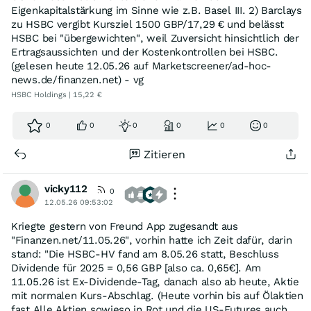
Eigenkapitalstärkung im Sinne wie z.B. Basel III. 2) Barclays
zu HSBC vergibt Kursziel 1500 GBP/17,29 € und belässt
HSBC bei "übergewichten", weil Zuversicht hinsichtlich der
Ertragsaussichten und der Kostenkontrollen bei HSBC.
(gelesen heute 12.05.26 auf Marketscreener/ad-hoc-
news.de/finanzen.net) - vg
HSBC Holdings | 15,22 €
0
0
0
0
0
0
Zitieren
vicky112
0
12.05.26 09:53:02
Kriegte gestern von Freund App zugesandt aus
"Finanzen.net/11.05.26", vorhin hatte ich Zeit dafür, darin
stand: "Die HSBC-HV fand am 8.05.26 statt, Beschluss
Dividende für 2025 = 0,56 GBP [also ca. 0,65€]. Am
11.05.26 ist Ex-Dividende-Tag, danach also ab heute, Aktie
mit normalen Kurs-Abschlag. (Heute vorhin bis auf Ölaktien
fast Alle Aktien sowieso in Rot und die US-Futures auch