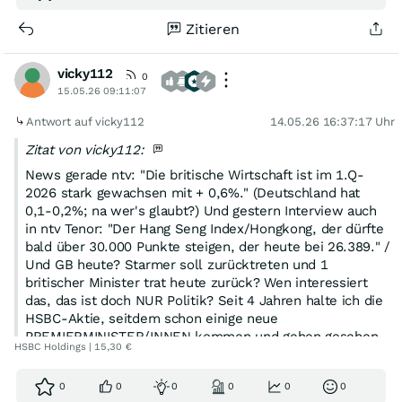
Zitieren
vicky112
0
15.05.26 09:11:07
Antwort auf vicky112
14.05.26 16:37:17 Uhr
Zitat von vicky112:
News gerade ntv: "Die britische Wirtschaft ist im 1.Q-
2026 stark gewachsen mit + 0,6%." (Deutschland hat
0,1-0,2%; na wer's glaubt?) Und gestern Interview auch
in ntv Tenor: "Der Hang Seng Index/Hongkong, der dürfte
bald über 30.000 Punkte steigen, der heute bei 26.389." /
Und GB heute? Starmer soll zurücktreten und 1
britischer Minister trat heute zurück? Wen interessiert
das, das ist doch NUR Politik? Seit 4 Jahren halte ich die
HSBC-Aktie, seitdem schon einige neue
PREMIERMINISTER/INNEN kommen und gehen gesehen.
HSBC Holdings | 15,30 €
Diese Aktie interessiert sich kaum für Politik. Nur für
GB-Wirtschaft/Finanzen und Asien, Hongkong und China.
0
0
0
0
0
0
Allen VG