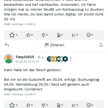
beobachten und tief nachkaufen. Ansonsten, ich fahre
morgen mal zu meiner DeuBk um Kontoauszug zu drucken.
Wie ich merke, Du bist damit schon digital. Ich (noch) nicht.
Dir VG
HSBC Holdings | 14,65 €
0
0
0
0
0
0
Zitieren
Tony31515
0
05.05.26 10:21:13
Dann habe ich das falsch gelesen.
Bei mir ist die Gutschrift am 30.04. erfolgt. Buchungstag
04.05. Wertstellung 05.05.! Geld seit gestern auch
eingebucht. Comdirect
HSBC Holdings | 14,88 €
0
0
0
0
0
0