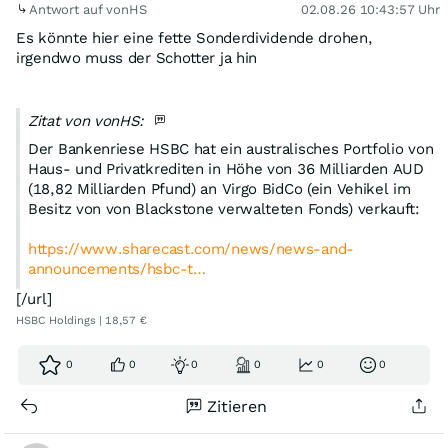
Antwort auf vonHS
02.08.26 10:43:57 Uhr
Es könnte hier eine fette Sonderdividende drohen,
irgendwo muss der Schotter ja hin
Zitat von vonHS:
Der Bankenriese HSBC hat ein australisches Portfolio von
Haus- und Privatkrediten in Höhe von 36 Milliarden AUD
(18,82 Milliarden Pfund) an Virgo BidCo (ein Vehikel im
Besitz von von Blackstone verwalteten Fonds) verkauft:
https://www.sharecast.com/news/news-and-
announcements/hsbc-t…
[/url]
HSBC Holdings | 18,57 €
0
0
0
0
0
0
Zitieren