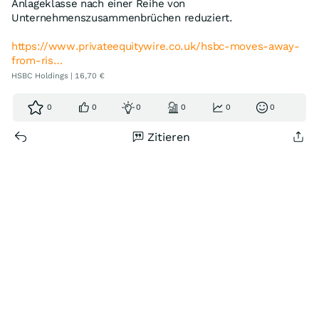
Anlageklasse nach einer Reihe von
Unternehmenszusammenbrüchen reduziert.
https://www.privateequitywire.co.uk/hsbc-moves-away-
from-ris…
HSBC Holdings | 16,70 €
0
0
0
0
0
0
Zitieren