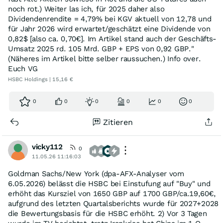
noch rot.) Weiter las ich, für 2025 daher also
Dividendenrendite = 4,79% bei KGV aktuell von 12,78 und
für Jahr 2026 wird erwartet/geschätzt eine Dividende von
0,82$ [also ca. 0,70€]. Im Artikel stand auch der Geschäfts-
Umsatz 2025 rd. 105 Mrd. GBP + EPS von 0,92 GBP."
(Näheres im Artikel bitte selber raussuchen.) Info over.
Euch VG
HSBC Holdings | 15,16 €
0
0
0
0
0
0
Zitieren
vicky112
0
11.05.26 11:16:03
Goldman Sachs/New York (dpa-AFX-Analyser vom
6.05.2026) belässt die HSBC bei Einstufung auf "Buy" und
erhöht das Kursziel von 1650 GBP auf 1700 GBP/ca.19,60€,
aufgrund des letzten Quartalsberichts wurde für 2027+2028
die Bewertungsbasis für die HSBC erhöht. 2) Vor 3 Tagen