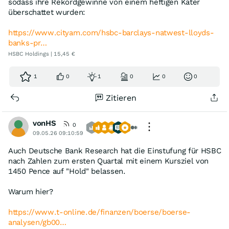
sodass ihre Rekordgewinne von einem heftigen Kater
überschattet wurden:
https://www.cityam.com/hsbc-barclays-natwest-lloyds-
banks-pr…
HSBC Holdings | 15,45 €
1
0
1
0
0
0
Zitieren
vonHS
0
09.05.26 09:10:59
Auch Deutsche Bank Research hat die Einstufung für HSBC
nach Zahlen zum ersten Quartal mit einem Kursziel von
1450 Pence auf "Hold" belassen.
Warum hier?
https://www.t-online.de/finanzen/boerse/boerse-
analysen/gb00…