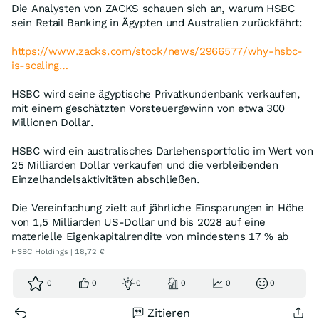
Die Analysten von ZACKS schauen sich an, warum HSBC
sein Retail Banking in Ägypten und Australien zurückfährt:
https://www.zacks.com/stock/news/2966577/why-hsbc-
is-scaling…
HSBC wird seine ägyptische Privatkundenbank verkaufen,
mit einem geschätzten Vorsteuergewinn von etwa 300
Millionen Dollar.
HSBC wird ein australisches Darlehensportfolio im Wert von
25 Milliarden Dollar verkaufen und die verbleibenden
Einzelhandelsaktivitäten abschließen.
Die Vereinfachung zielt auf jährliche Einsparungen in Höhe
von 1,5 Milliarden US-Dollar und bis 2028 auf eine
materielle Eigenkapitalrendite von mindestens 17 % ab
HSBC Holdings | 18,72 €
0
0
0
0
0
0
Zitieren