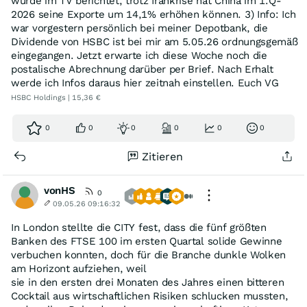
wurde im TV berichtet, trotz Irankrise hat China im 1.Q-
2026 seine Exporte um 14,1% erhöhen können. 3) Info: Ich
war vorgestern persönlich bei meiner Depotbank, die
Dividende von HSBC ist bei mir am 5.05.26 ordnungsgemäß
eingegangen. Jetzt erwarte ich diese Woche noch die
postalische Abrechnung darüber per Brief. Nach Erhalt
werde ich Infos daraus hier zeitnah einstellen. Euch VG
HSBC Holdings | 15,36 €
0
0
0
0
0
0
Zitieren
vonHS
0
09.05.26 09:16:32
In London stellte die CITY fest, dass die fünf größten
Banken des FTSE 100 im ersten Quartal solide Gewinne
verbuchen konnten, doch für die Branche dunkle Wolken
am Horizont aufziehen, weil
sie in den ersten drei Monaten des Jahres einen bitteren
Cocktail aus wirtschaftlichen Risiken schlucken mussten,