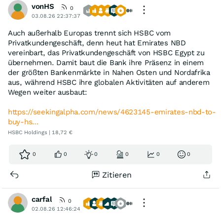
vonHS
0
03.08.26 22:37:37
Auch außerhalb Europas trennt sich HSBC vom
Privatkundengeschäft, denn heut hat Emirates NBD
vereinbart, das Privatkundengeschäft von HSBC Egypt zu
übernehmen. Damit baut die Bank ihre Präsenz in einem
der größten Bankenmärkte in Nahen Osten und Nordafrika
aus, während HSBC ihre globalen Aktivitäten auf anderem
Wegen weiter ausbaut:
https://seekingalpha.com/news/4623145-emirates-nbd-to-
buy-hs…
HSBC Holdings | 18,72 €
0
0
0
0
0
0
Zitieren
carfal
0
02.08.26 12:46:24