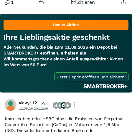
1
Zitieren
Bonus Aktion
Ihre Lieblingsaktie geschenkt
Alle Neukunden, die bis zum 31.08.2026 ein Depot bei
SMARTBROKER+ eröffnen, erhalten als
Willkommensgeschenk einen Anteil ausgewählter Aktien
im Wert von 50 Euro!
Jetzt Depot eröffnen und sichern!
vicky112
0
12.05.26 20:12:06
Kam soeben rein: HSBC plant die Emission von Perpetual
Convertible Securities [CoCos] im Volumen von 1,5 Mrd.
USD. Diese Instrumente dienen Banken der