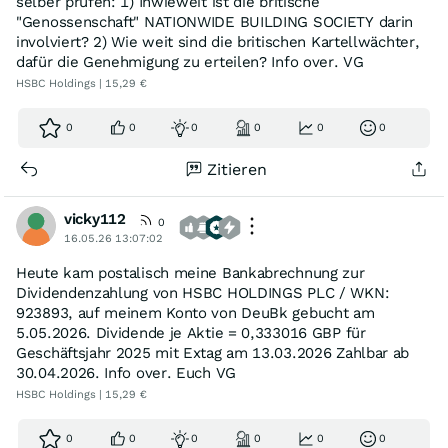
selber prüfen: 1) Inwieweit ist die britische
"Genossenschaft" NATIONWIDE BUILDING SOCIETY darin
involviert? 2) Wie weit sind die britischen Kartellwächter,
dafür die Genehmigung zu erteilen? Info over. VG
HSBC Holdings | 15,29 €
0
0
0
0
0
0
Zitieren
vicky112
0
16.05.26 13:07:02
Heute kam postalisch meine Bankabrechnung zur
Dividendenzahlung von HSBC HOLDINGS PLC / WKN:
923893, auf meinem Konto von DeuBk gebucht am
5.05.2026. Dividende je Aktie = 0,333016 GBP für
Geschäftsjahr 2025 mit Extag am 13.03.2026 Zahlbar ab
30.04.2026. Info over. Euch VG
HSBC Holdings | 15,29 €
0
0
0
0
0
0