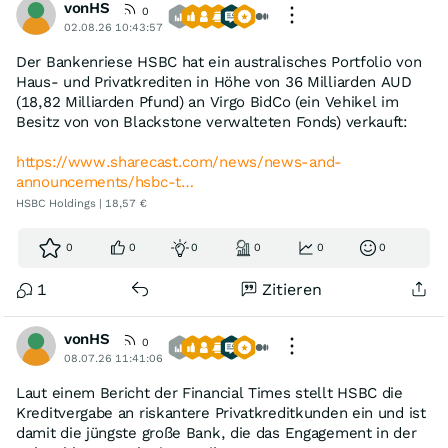
vonHS
0
02.08.26 10:43:57
Der Bankenriese HSBC hat ein australisches Portfolio von
Haus- und Privatkrediten in Höhe von 36 Milliarden AUD
(18,82 Milliarden Pfund) an Virgo BidCo (ein Vehikel im
Besitz von von Blackstone verwalteten Fonds) verkauft:
https://www.sharecast.com/news/news-and-
announcements/hsbc-t…
HSBC Holdings | 18,57 €
0
0
0
0
0
0
1
Zitieren
vonHS
0
08.07.26 11:41:06
Laut einem Bericht der Financial Times stellt HSBC die
Kreditvergabe an riskantere Privatkreditkunden ein und ist
damit die jüngste große Bank, die das Engagement in der