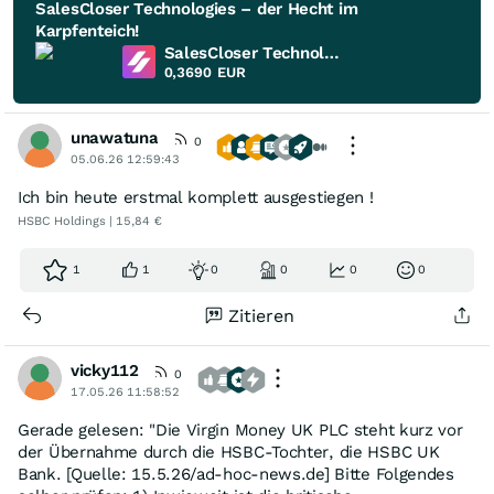
SalesCloser Technologies – der Hecht im
Karpfenteich!
SalesCloser Technologies
0,3690
EUR
unawatuna
0
05.06.26 12:59:43
Ich bin heute erstmal komplett ausgestiegen !
HSBC Holdings | 15,84 €
1
1
0
0
0
0
Zitieren
vicky112
0
17.05.26 11:58:52
Gerade gelesen: "Die Virgin Money UK PLC steht kurz vor
der Übernahme durch die HSBC-Tochter, die HSBC UK
Bank. [Quelle: 15.5.26/ad-hoc-news.de] Bitte Folgendes