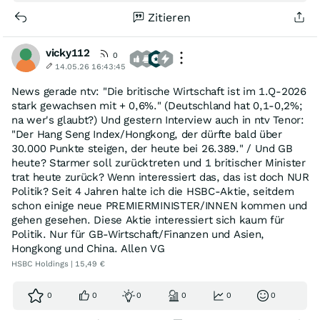
Zitieren
vicky112
0
14.05.26 16:43:45
News gerade ntv: "Die britische Wirtschaft ist im 1.Q-2026
stark gewachsen mit + 0,6%." (Deutschland hat 0,1-0,2%;
na wer's glaubt?) Und gestern Interview auch in ntv Tenor:
"Der Hang Seng Index/Hongkong, der dürfte bald über
30.000 Punkte steigen, der heute bei 26.389." / Und GB
heute? Starmer soll zurücktreten und 1 britischer Minister
trat heute zurück? Wenn interessiert das, das ist doch NUR
Politik? Seit 4 Jahren halte ich die HSBC-Aktie, seitdem
schon einige neue PREMIERMINISTER/INNEN kommen und
gehen gesehen. Diese Aktie interessiert sich kaum für
Politik. Nur für GB-Wirtschaft/Finanzen und Asien,
Hongkong und China. Allen VG
HSBC Holdings | 15,49 €
0
0
0
0
0
0