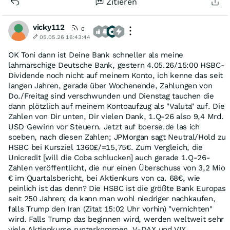
Zitieren
vicky112
0
05.05.26 16:43:44
OK Toni dann ist Deine Bank schneller als meine
lahmarschige Deutsche Bank, gestern 4.05.26/15:00 HSBC-
Dividende noch nicht auf meinem Konto, ich kenne das seit
langen Jahren, gerade über Wochenende, Zahlungen von
Do./Freitag sind verschwunden und Dienstag tauchen die
dann plötzlich auf meinem Kontoaufzug als "Valuta" auf. Die
Zahlen von Dir unten, Dir vielen Dank, 1.Q-26 also 9,4 Mrd.
USD Gewinn vor Steuern. Jetzt auf boerse.de las ich
soeben, nach diesen Zahlen; JPMorgan sagt Neutral/Hold zu
HSBC bei Kursziel 1360£/=15,75€. Zum Vergleich, die
Unicredit [will die Coba schlucken] auch gerade 1.Q-26-
Zahlen veröffentlicht, die nur einen Überschuss von 3,2 Mio
€ im Quartalsbericht, bei Aktienkurs von ca. 68€, wie
peinlich ist das denn? Die HSBC ist die größte Bank Europas
seit 250 Jahren; da kann man wohl niedriger nachkaufen,
falls Trump den Iran (Zitat 15:02 Uhr vorhin) "vernichten"
wird. Falls Trump das beginnen wird, werden weltweit sehr
viele Aktienkurse runterkommen, V-DAX und VIX