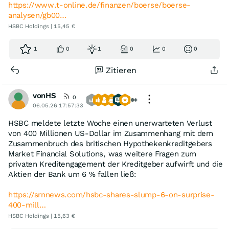
https://www.t-online.de/finanzen/boerse/boerse-
analysen/gb00…
HSBC Holdings | 15,45 €
1
0
1
0
0
0
Zitieren
vonHS
0
06.05.26 17:57:33
HSBC meldete letzte Woche einen unerwarteten Verlust
von 400 Millionen US-Dollar im Zusammenhang mit dem
Zusammenbruch des britischen Hypothekenkreditgebers
Market Financial Solutions, was weitere Fragen zum
privaten Kreditengagement der Kreditgeber aufwirft und die
Aktien der Bank um 6 % fallen ließ:
https://srnnews.com/hsbc-shares-slump-6-on-surprise-
400-mill…
HSBC Holdings | 15,63 €