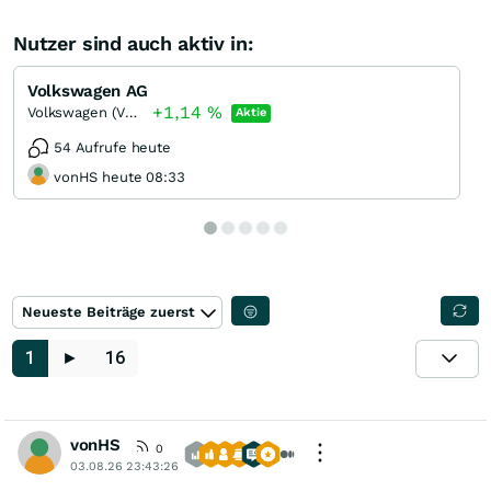
Nutzer sind auch aktiv in:
Volkswagen AG
+1,14
%
Volkswagen (VW) Vz
Aktie
54 Aufrufe heute
vonHS heute 08:33
Neueste Beiträge zuerst
1
►
16
vonHS
0
03.08.26 23:43:26