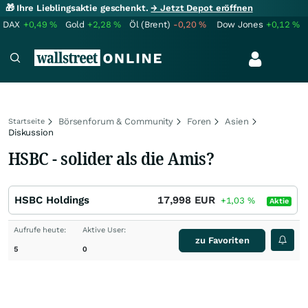
🎁 Ihre Lieblingsaktie geschenkt.
→ Jetzt Depot eröffnen
DAX
+0,49
%
Gold
+2,28
%
Öl (Brent)
-0,20
%
Dow Jones
+0,12
%
Börsenforum & Community
Foren
Asien
Startseite
Diskussion
HSBC - solider als die Amis?
HSBC Holdings
17,998
EUR
+1,03
%
Aktie
Aufrufe heute:
Aktive User:
zu Favoriten
5
0