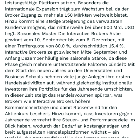
leistungsfähige Plattform setzen. Besonders die
internationale Expansion trägt zum Wachstum bei, da der
Broker Zugang zu mehr als 150 Märkten weltweit bietet.
Hinzu kommt eine stetige Steigerung des verwalteten
Kundenvermögens, das mittlerweile bei über 500 Mrd. USD
liegt. Saisonales Muster Die Interactive Brokers Aktie
gewinnt vom 10. September bis zum 6. Dezember, mit
einer Trefferquote von 80,0 %, durchschnittlich 15,4 %.
Interactive Brokers zeigt zwischen Mitte September und
Anfang Dezember häufig eine saisonale Stärke, da diese
Phase gleich mehrere unterstützende Faktoren bündelt: Mit
dem Start des neuen Jahres an den Universitäten und
Business Schools nehmen viele junge Anleger ihre ersten
Handelsaktivitäten auf, während gleichzeitig institutionelle
Investoren ihre Portfolios für das Jahresende umschichten.
In dieser Zeit steigt das Handelsvolumen spürbar, was
Brokern wie Interactive Brokers höhere
Kommissionserträge und damit Rückenwind für den
Aktienkurs beschert. Hinzu kommt, dass Investoren gegen
Jahresende vermehrt ihre Steuer- und Performanceziele im
Blick haben, wodurch der Bedarf an kostengünstigen und
breit aufgestellten Handelsplattformen wächst – ein