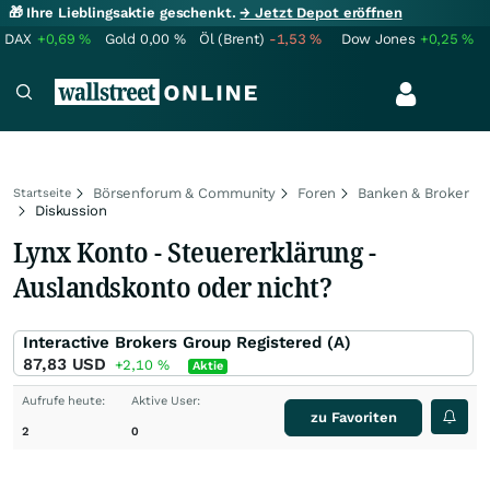
🎁 Ihre Lieblingsaktie geschenkt.
→ Jetzt Depot eröffnen
DAX
+0,69
%
Gold
0,00
%
Öl (Brent)
-1,53
%
Dow Jones
+0,25
%
Börsenforum & Community
Foren
Banken & Broker
Startseite
Diskussion
Lynx Konto - Steuererklärung -
Auslandskonto oder nicht?
Interactive Brokers Group Registered (A)
87,83
USD
+2,10
%
Aktie
Aufrufe heute:
Aktive User:
zu Favoriten
2
0