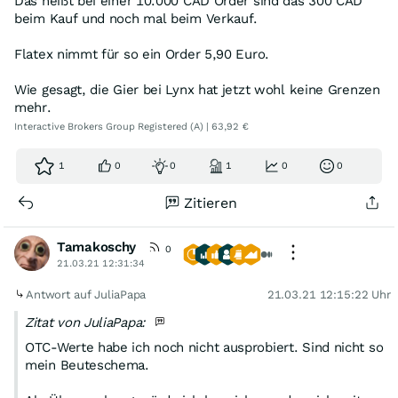
Das heißt bei einer 10.000 CAD Order sind das 300 CAD
beim Kauf und noch mal beim Verkauf.
Flatex nimmt für so ein Order 5,90 Euro.
Wie gesagt, die Gier bei Lynx hat jetzt wohl keine Grenzen
mehr.
Interactive Brokers Group Registered (A) | 63,92 €
1
0
0
1
0
0
Zitieren
Tamakoschy
0
21.03.21 12:31:34
Antwort auf JuliaPapa
21.03.21 12:15:22 Uhr
Zitat von JuliaPapa:
OTC-Werte habe ich noch nicht ausprobiert. Sind nicht so
mein Beuteschema.