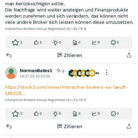
man berücksichtigen sollte.
Die Nachfrage wird weiter ansteigen und Finanzprodukte
werden zunehmen und sich verändern, das können nicht
viele andere Broker sich leisten können diese umzusetzen.
Interactive Brokers Group Registered (A) | 62,76 $
2
2
0
0
0
0
Zitieren
NormanBates1
0
18.07.25 10:23:55
https://stock3.com/news/interactive-brokers-es-laeuft-
165229…
Interactive Brokers Group Registered (A) | 53,76 €
0
0
0
0
0
0
Zitieren