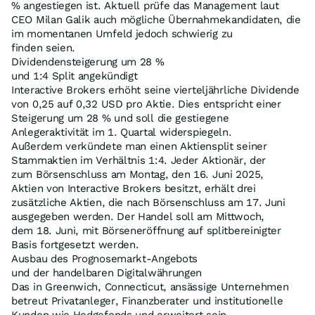
% angestiegen ist. Aktuell prüfe das Management laut
CEO Milan Galik auch mögliche Übernahmekandidaten, die
im momentanen Umfeld jedoch schwierig zu
finden seien.
Dividendensteigerung um 28 %
und 1:4 Split angekündigt
Interactive Brokers erhöht seine vierteljährliche Dividende
von 0,25 auf 0,32 USD pro Aktie. Dies entspricht einer
Steigerung um 28 % und soll die gestiegene
Anlegeraktivität im 1. Quartal widerspiegeln.
Außerdem verkündete man einen Aktiensplit seiner
Stammaktien im Verhältnis 1:4. Jeder Aktionär, der
zum Börsenschluss am Montag, den 16. Juni 2025,
Aktien von Interactive Brokers besitzt, erhält drei
zusätzliche Aktien, die nach Börsenschluss am 17. Juni
ausgegeben werden. Der Handel soll am Mittwoch,
dem 18. Juni, mit Börseneröffnung auf splitbereinigter
Basis fortgesetzt werden.
Ausbau des Prognosemarkt-Angebots
und der handelbaren Digitalwährungen
Das in Greenwich, Connecticut, ansässige Unternehmen
betreut Privatanleger, Finanzberater und institutionelle
Kunden wie Hedgefonds und erweitert sein