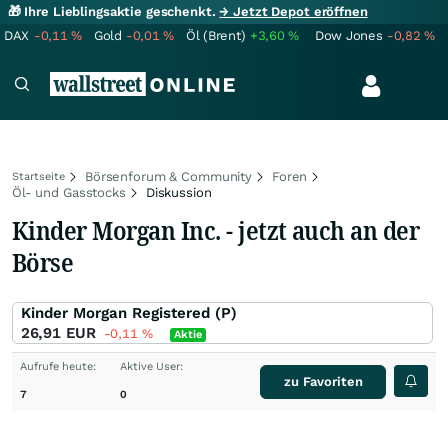
🎁 Ihre Lieblingsaktie geschenkt.
→ Jetzt Depot eröffnen
DAX
-0,11
%
Gold
-0,01
%
Öl (Brent)
+3,60
%
Dow Jones
-0,82
%
Börsenforum & Community
Foren
Startseite
Öl- und Gasstocks
Diskussion
Kinder Morgan Inc. - jetzt auch an der
Börse
Kinder Morgan Registered (P)
26,91
EUR
-0,11
%
Aktie
Aufrufe heute:
Aktive User:
zu Favoriten
7
0