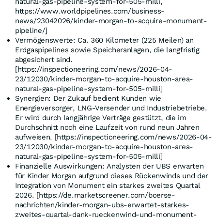
natural-gas-pipeline-system-for-505-milli,
https://www.worldpipelines.com/business-
news/23042026/kinder-morgan-to-acquire-monument-
pipeline/]
Vermögenswerte: Ca. 360 Kilometer (225 Meilen) an
Erdgaspipelines sowie Speicheranlagen, die langfristig
abgesichert sind.
[https://inspectioneering.com/news/2026-04-
23/12030/kinder-morgan-to-acquire-houston-area-
natural-gas-pipeline-system-for-505-milli]
Synergien: Der Zukauf bedient Kunden wie
Energieversorger, LNG-Versender und Industriebetriebe.
Er wird durch langjährige Verträge gestützt, die im
Durchschnitt noch eine Laufzeit von rund neun Jahren
aufweisen. [https://inspectioneering.com/news/2026-04-
23/12030/kinder-morgan-to-acquire-houston-area-
natural-gas-pipeline-system-for-505-milli]
Finanzielle Auswirkungen: Analysten der UBS erwarten
für Kinder Morgan aufgrund dieses Rückenwinds und der
Integration von Monument ein starkes zweites Quartal
2026. [https://de.marketscreener.com/boerse-
nachrichten/kinder-morgan-ubs-erwartet-starkes-
zweites-quartal-dank-rueckenwind-und-monument-