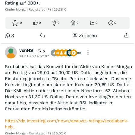
Rating auf BBB+.
Kinder Morgan Registered (P) | 25,38 €
0
0
0
0
0
0
3
Zitieren
vonHS
0
24.01.26 14:52:07
Scotiabank hat das Kursziel für die Aktie von Kinder Morgan
am Freitag von 29,00 auf 30,00 US-Dollar angehoben, die
Einstufung jedoch auf "Sector Perform" belassen. Das neue
Kursziel liegt nahe am aktuellen Kurs von 29,69 US-Dollar.
Die KMI-Aktie notiert derzeit in der Nähe ihres 52-Wochen-
Hochs von 31,30 US-Dollar. Daten von InvestingPro deuten
darauf hin, dass sich die Aktie laut RSI-Indikator im
überkauften Bereich befinden könnte:
https://de.investing.com/news/analyst-ratings/scotiabank-
heb…
Kinder Morgan Registered (P) | 25,02 €