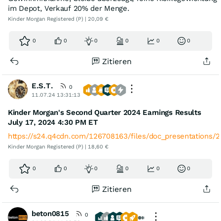
im Depot, Verkauf 20% der Menge.
Kinder Morgan Registered (P) | 20,09 €
0
0
0
0
0
0
Zitieren
E.S.T.
0
11.07.24 13:31:13
Kinder Morgan's Second Quarter 2024 Earnings Results
July 17, 2024 4:30 PM ET
https://s24.q4cdn.com/126708163/files/doc_presentations/
Kinder Morgan Registered (P) | 18,60 €
0
0
0
0
0
0
Zitieren
beton0815
0