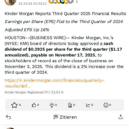
22.10.25 22:33:11
Kinder Morgan Reports Third Quarter 2025 Financial Results
Earnings per Share (EPS) Flat to the Third Quarter of 2024
Adjusted EPS Up 16%
HOUSTON--(BUSINESS WIRE)-- Kinder Morgan, Inc.’s
(NYSE: KMI) board of directors today approved a
cash
dividend of $0.2925 per share for the third quarter ($1.17
annualized), payable on November 17, 2025
, to
stockholders of record as of the close of business on
November 3, 2025. This dividend is a 2% increase over the
third quarter of 2024.
https://ir.kindermorgan.com/financials/quarterly-
results/def…
Kinder Morgan Registered (P) | 23,53 €
0
0
0
0
0
0
Zitieren