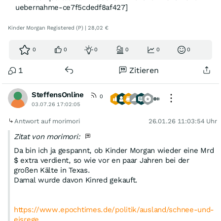
uebernahme-ce7f5cdedf8af427]
Kinder Morgan Registered (P) | 28,02 €
0
0
0
0
0
0
1
Zitieren
SteffensOnline
0
03.07.26 17:02:05
Antwort auf morimori
26.01.26 11:03:54 Uhr
Zitat von morimori:
Da bin ich ja gespannt, ob Kinder Morgan wieder eine Mrd
$ extra verdient, so wie vor en paar Jahren bei der
großen Kälte in Texas.
Damal wurde davon Kinred gekauft.
https://www.epochtimes.de/politik/ausland/schnee-und-
eisrege…