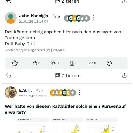
Zitieren
JubelKoenigin
0
21.01.25 12:14:07
Das könnte richtig abgehen hier nach den Aussagen von
Trump gestern
Drill Baby Drill
Kinder Morgan Registered (P) | 29,50 €
0
0
0
0
0
0
Zitieren
E.S.T.
0
22.11.24 11:22:16
Wer hätte von diesem Kaltblütler solch einen Kursverlauf
erwartet?