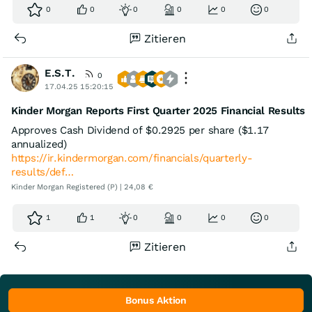
0
0
0
0
0
0
Zitieren
E.S.T.
0
17.04.25 15:20:15
Kinder Morgan Reports First Quarter 2025 Financial Results
Approves Cash Dividend of $0.2925 per share ($1.17
annualized)
https://ir.kindermorgan.com/financials/quarterly-
results/def…
Kinder Morgan Registered (P) | 24,08 €
1
1
0
0
0
0
Zitieren
Bonus Aktion