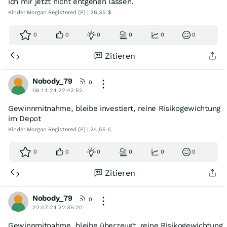
ich mir jetzt nicht entgehen lassen.
Kinder Morgan Registered (P) | 26,35 $
0
0
0
0
0
0
Zitieren
Nobody_79
0
06.11.24 22:42:52
Gewinnmitnahme, bleibe investiert, reine Risikogewichtung
im Depot
Kinder Morgan Registered (P) | 24,55 €
0
0
0
0
0
0
Zitieren
Nobody_79
0
22.07.24 22:35:20
Gewinnmitnahme, bleibe überzeugt, reine Risikogewichtung