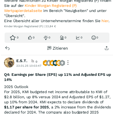
Weitere Nachrichten zu Kinder Morgan Registered (P) finden
Sie auf der
Kinder Morgan Registered (P)
Wertpapierdetailseite
im Bereich "Neuigkeiten" und unter
"Übersicht".
Eine Übersicht aller Unternehmenstermine finden Sie
hier
.
Kinder Morgan Registered (P) | 23,84 €
0
0
0
0
0
0
Zitieren
E.S.T.
0
23.01.25 10:03:47
Q4: Earnings per Share (EPS) up 11% and Adjusted EPS up
14%
2025 Outlook
For 2025, KMI budgeted net income attributable to KMI of
$2.8 billion, up 8% versus 2024 and Adjusted EPS of $1.27,
up 10% from 2024. KMI expects to declare dividends of
$1.17 per share for 2025
, a 2% increase from the dividends
declared for 2024. The company also budgeted 2025