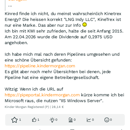
...
Kinred finde ich nicht, du meinst wahrscheinlich Kinetrex
Energy? Die heissen korrekt "LNG Indy LLC", KineTrex ist
nur eine Marke. Das aber nur zur Info
Ich bin mit KMI sehr zufrieden, halte die seit Anfang 2015.
Am 22.04.2026 wurde die Dividende auf 0,2975 USD
angehoben.
Ich habe mich mal nach deren Pipelines umgesehen und
eine schöne Übersicht gefunden:
https://pipeline.kindermorgan.com
Es gibt aber noch mehr Übersichten bei denen, jede
Pipeline hat eine eigene Betreibergesellschaft.
Witzig: Wenn ich die URL auf
https://pipeportal.kindermorgan.com
kürze komme ich bei
Microsoft raus, die nutzen "IIS Windows Server".
Kinder Morgan Registered (P) | 28,14 €
1
1
0
0
0
0