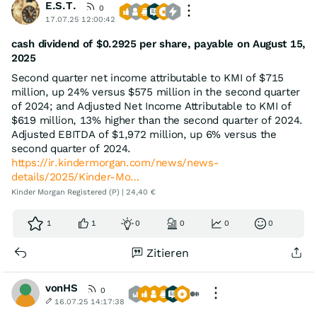
E.S.T.
0
17.07.25 12:00:42
cash dividend of $0.2925 per share, payable on August 15,
2025
Second quarter net income attributable to KMI of $715
million, up 24% versus $575 million in the second quarter
of 2024; and Adjusted Net Income Attributable to KMI of
$619 million, 13% higher than the second quarter of 2024.
Adjusted EBITDA of $1,972 million, up 6% versus the
second quarter of 2024.
https://ir.kindermorgan.com/news/news-
details/2025/Kinder-Mo…
Kinder Morgan Registered (P) | 24,40 €
1
1
0
0
0
0
Zitieren
vonHS
0
16.07.25 14:17:38