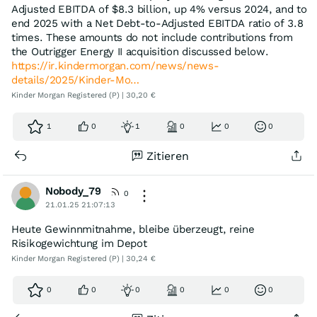
Adjusted EBITDA of $8.3 billion, up 4% versus 2024, and to
end 2025 with a Net Debt-to-Adjusted EBITDA ratio of 3.8
times. These amounts do not include contributions from
the Outrigger Energy II acquisition discussed below.
https://ir.kindermorgan.com/news/news-
details/2025/Kinder-Mo…
Kinder Morgan Registered (P) | 30,20 €
1
0
1
0
0
0
Zitieren
Nobody_79
0
21.01.25 21:07:13
Heute Gewinnmitnahme, bleibe überzeugt, reine
Risikogewichtung im Depot
Kinder Morgan Registered (P) | 30,24 €
0
0
0
0
0
0