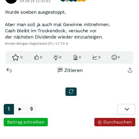
04.06.24 11:32:53
Wurde soeben ausgestoppt.
Aber man soll ja auch mal Gewinne mitnehmen.
Cash bleibt im Trockendock, versuche vor
der nächsten Dividende wieder einzusteigen.
Kinder Morgan Registered (P) | 17,70 €
0
0
0
0
0
0
Zitieren
1
►
9
Beitrag schreiben
Durchsuchen