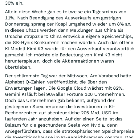
30% ein.
Allein diese Woche gab es teilweise ein Tagesminus von
11%. Nach Beendigung des Ausverkaufs am gestrigen
Donnerstag sprang der Kospi umgehend wieder um 8% an.
In dieses Chaos werden dann Meldungen aus China als
Ursache strapaziert: China entwickle eigene Speicherchips,
die SK-Hynix Konkurrenz machen würden. Auch das offene
KI Modell Kimi K3 wurde für den Ausverkauf verantwortlich
gemacht. Ich möchte die Bedeutung von Kimi K3 nicht
herunterspielen, doch die Aktienreaktionen waren
übertrieben.
Der schlimmste Tag war der Mittwoch. Am Vorabend hatte
Alphabet Q-Zahlen veröffentlicht, die über den
Erwartungen lagen. Die Google Cloud wächst mit 82%,
Gemini KI läuft bei 90%aller Fortune 100 Unternehmen.
Doch das Unternehmen gab bekannt, aufgrund der
gestiegenen Speicherpreise die Investitionen in KI-
Rechenzentren auf abenteuerliche 205 Mrd. USD im
laufenden Jahr anzuheben. Auf der einen Seite ist das
Balsam für die geschundene Seele von Nvidia, denn
Anlegerfürchten, dass die stratosphärischen Speicherpreise
die Investitionshausse im KI-Bereichbremsen könnten. Das