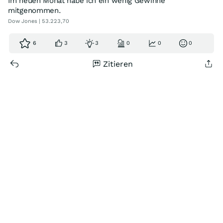
Im neuen Monat habe ich ein wenig Gewinne
mitgenommen.
Dow Jones | 53.223,70
6
3
3
0
0
0
Zitieren