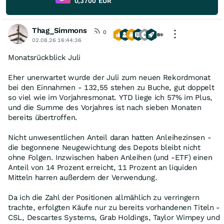
0,3700
EUR
Thag_Simmons
0
02.08.26 16:44:36
Monatsrückblick Juli
Eher unerwartet wurde der Juli zum neuen Rekordmonat
bei den Einnahmen - 132,55 stehen zu Buche, gut doppelt
so viel wie im Vorjahresmonat. YTD liege ich 57% im Plus,
und die Summe des Vorjahres ist nach sieben Monaten
bereits übertroffen.
Nicht unwesentlichen Anteil daran hatten Anleihezinsen -
die begonnene Neugewichtung des Depots bleibt nicht
ohne Folgen. Inzwischen haben Anleihen (und -ETF) einen
Anteil von 14 Prozent erreicht, 11 Prozent an liquiden
Mitteln harren außerdem der Verwendung.
Da ich die Zahl der Positionen allmählich zu verringern
trachte, erfolgten Käufe nur zu bereits vorhandenen Titeln -
CSL, Descartes Systems, Grab Holdings, Taylor Wimpey und