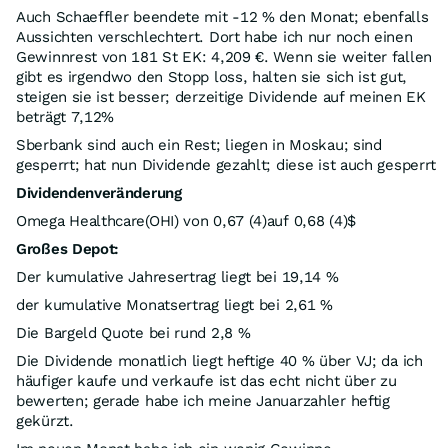
Auch Schaeffler beendete mit -12 % den Monat; ebenfalls
Aussichten verschlechtert. Dort habe ich nur noch einen
Gewinnrest von 181 St EK: 4,209 €. Wenn sie weiter fallen
gibt es irgendwo den Stopp loss, halten sie sich ist gut,
steigen sie ist besser; derzeitige Dividende auf meinen EK
beträgt 7,12%
Sberbank sind auch ein Rest; liegen in Moskau; sind
gesperrt; hat nun Dividende gezahlt; diese ist auch gesperrt
Dividendenveränderung
Omega Healthcare(OHI) von 0,67 (4)auf 0,68 (4)$
Großes Depot:
Der kumulative Jahresertrag liegt bei 19,14 %
der kumulative Monatsertrag liegt bei 2,61 %
Die Bargeld Quote bei rund 2,8 %
Die Dividende monatlich liegt heftige 40 % über VJ; da ich
häufiger kaufe und verkaufe ist das echt nicht über zu
bewerten; gerade habe ich meine Januarzahler heftig
gekürzt.