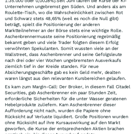
1:35.000 oder 0,0028%).Seit Juni laufen die Kurse der KI-
Unternehmen ungebremst gen Süden. Und anders als am
Roulette-Tisch, wo die Wahrscheinlichkeit zwischen Rot
und Schwarz stets 48,65% (weil es noch die Null gibt)
beträgt, spielt die Positionierung der anderen
Marktteilnehmer an der Börse stets eine wichtige Rolle.
Aschenbrennermusste seine Positionierung regelmäßig
bekannt geben und viele Trader folgten diesem Erfolg
verwöhnten Spekulanten. Somit wussten viele an der
Wallstreet, dass Aschenbrenner und seine Gefolgsleute
nach drei oder vier Wochen ungebremsten Ausverkaufs
ziemlich tief in der Kreide standen. Für neue
Absicherungsgeschäfte gab es kein Geld mehr, dealten
waren längst aus den relevanten Kursbereichen gelaufen.
Es kam zum Margin-Call: Der Broker, in diesem Fall Citadel
Securities, gab Aschenbrenner ein paar Stunden Zeit,
erforderliche Sicherheiten für die unter Wasser geratenen
Hebelprodukte zuliefern. Kam Aschenbrenner dieser
Aufforderung nicht nach, wurden die Papiere ohne
Rücksicht auf Verluste liquidiert. Große Positionen wurden
ohne Rücksicht auf ihre Kursauswirkung auf den Markt
geworfen, die Kurse der entsprechenden Aktien brachen