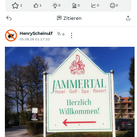
1
1
0
0
0
0
Zitieren
HenryScheinulf
0
05.08.26 01:17:32