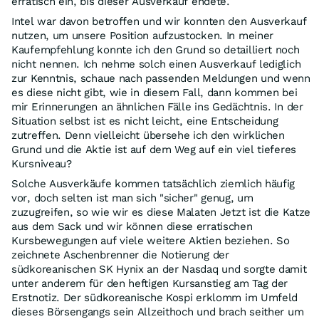
erratisch ein, bis dieser Ausverkauf endete.
Intel war davon betroffen und wir konnten den Ausverkauf
nutzen, um unsere Position aufzustocken. In meiner
Kaufempfehlung konnte ich den Grund so detailliert noch
nicht nennen. Ich nehme solch einen Ausverkauf lediglich
zur Kenntnis, schaue nach passenden Meldungen und wenn
es diese nicht gibt, wie in diesem Fall, dann kommen bei
mir Erinnerungen an ähnlichen Fälle ins Gedächtnis. In der
Situation selbst ist es nicht leicht, eine Entscheidung
zutreffen. Denn vielleicht übersehe ich den wirklichen
Grund und die Aktie ist auf dem Weg auf ein viel tieferes
Kursniveau?
Solche Ausverkäufe kommen tatsächlich ziemlich häufig
vor, doch selten ist man sich "sicher" genug, um
zuzugreifen, so wie wir es diese Malaten Jetzt ist die Katze
aus dem Sack und wir können diese erratischen
Kursbewegungen auf viele weitere Aktien beziehen. So
zeichnete Aschenbrenner die Notierung der
südkoreanischen SK Hynix an der Nasdaq und sorgte damit
unter anderem für den heftigen Kursanstieg am Tag der
Erstnotiz. Der südkoreanische Kospi erklomm im Umfeld
dieses Börsengangs sein Allzeithoch und brach seither um