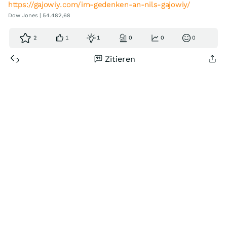
https://gajowiy.com/im-gedenken-an-nils-gajowiy/
Dow Jones | 54.482,68
2
1
1
0
0
0
Zitieren