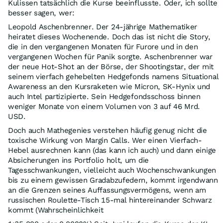
Kulissen tatsächlich die Kurse beeinflusste. Oder, ich sollte
besser sagen, wer:
Leopold Aschenbrenner. Der 24-jährige Mathematiker
heiratet dieses Wochenende. Doch das ist nicht die Story,
die in den vergangenen Monaten für Furore und in den
vergangenen Wochen für Panik sorgte. Aschenbrenner war
der neue Hot-Shot an der Börse, der Shootingstar, der mit
seinem vierfach gehebelten Hedgefonds namens Situational
Awareness an den Kursraketen wie Micron, SK-Hynix und
auch Intel partizipierte. Sein Hedgefondsschoss binnen
weniger Monate von einem Volumen von 3 auf 46 Mrd.
USD.
Doch auch Mathegenies verstehen häufig genug nicht die
toxische Wirkung von Margin Calls. Wer einen Vierfach-
Hebel ausrechnen kann (das kann ich auch) und dann einige
Absicherungen ins Portfolio holt, um die
Tagesschwankungen, vielleicht auch Wochenschwankungen
bis zu einem gewissen Gradabzufedern, kommt irgendwann
an die Grenzen seines Auffassungsvermögens, wenn am
russischen Roulette-Tisch 15-mal hintereinander Schwarz
kommt (Wahrscheinlichkeit