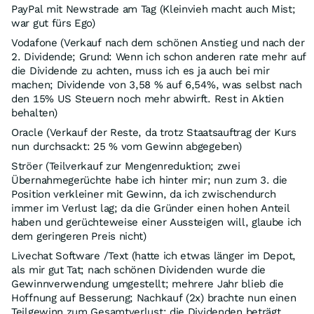
PayPal mit Newstrade am Tag (Kleinvieh macht auch Mist;
war gut fürs Ego)
Vodafone (Verkauf nach dem schönen Anstieg und nach der
2. Dividende; Grund: Wenn ich schon anderen rate mehr auf
die Dividende zu achten, muss ich es ja auch bei mir
machen; Dividende von 3,58 % auf 6,54%, was selbst nach
den 15% US Steuern noch mehr abwirft. Rest in Aktien
behalten)
Oracle (Verkauf der Reste, da trotz Staatsauftrag der Kurs
nun durchsackt: 25 % vom Gewinn abgegeben)
Ströer (Teilverkauf zur Mengenreduktion; zwei
Übernahmegerüchte habe ich hinter mir; nun zum 3. die
Position verkleiner mit Gewinn, da ich zwischendurch
immer im Verlust lag; da die Gründer einen hohen Anteil
haben und gerüchteweise einer Aussteigen will, glaube ich
dem geringeren Preis nicht)
Livechat Software /Text (hatte ich etwas länger im Depot,
als mir gut Tat; nach schönen Dividenden wurde die
Gewinnverwendung umgestellt; mehrere Jahr blieb die
Hoffnung auf Besserung; Nachkauf (2x) brachte nun einen
Teilgewinn zum Gesamtverlust; die Dividenden beträgt