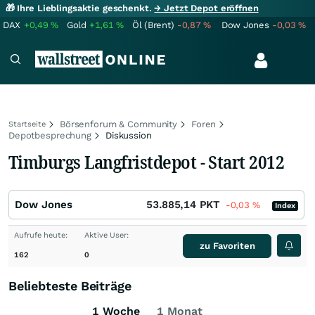
🎁 Ihre Lieblingsaktie geschenkt.
→ Jetzt Depot eröffnen
DAX
+0,49
%
Gold
+1,61
%
Öl (Brent)
-0,87
%
Dow Jones
-0,03
%
Börsenforum & Community
Foren
Startseite
Depotbesprechung
Diskussion
Timburgs Langfristdepot - Start 2012
Dow Jones
53.885,14
PKT
-0,03
%
Index
Aufrufe heute:
Aktive User:
zu Favoriten
162
0
Beliebteste Beiträge
1 Woche
1 Monat