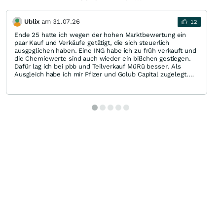
Ublix
am
31.07.26
12
Ende 25 hatte ich wegen der hohen Marktbewertung ein
paar Kauf und Verkäufe getätigt, die sich steuerlich
ausgeglichen haben. Eine ING habe ich zu früh verkauft und
die Chemiewerte sind auch wieder ein bißchen gestiegen.
Dafür lag ich bei pbb und Teilverkauf MüRü besser. Als
Ausgleich habe ich mir Pfizer und Golub Capital zugelegt.
Eine kurze Übersicht meines Depots:
Bild: https://i.postimg.cc/DzYjkNCR/depot-Assets.png
Käufe (Anfang des Jahres) waren bis jetzt:
Flex Aktie A2PFGDIBRD Anleihe A4EFFKMONY GROUP Aktie
verbilligt A0MW73TAYLOR WIMPEY 852015Verkäufe gab es
bisher keine.
Der Depotaufbau ist weitestgehend abgeschlossen - die
überschaubare Arbeit beschränkt sich auf das Beobachten
von Markt/Politik und das Weiterführen eines
Aktientagebuches: Seit 2000 notiere ich darin
(unregelmäßig) für mich interessante Werte (Watchlist) und
wie viel ich wann kaufen oder verkaufen würde. Auch die
Gründe für K/V oder zu erwartende Markbewegungen
notiere ich. Ich beobachte die WL und schaue, ob meine
Vermutungen eintreten. Hieraus entscheide ich dann früher
oder später für Kauf oder Verkauf. Es gibt für K/V neben
Hardfacts wie KGV, KUV, Free-Cashflow (z.B. aus
Aktienfinder) oft keine 100% rationalen Gründe - hier lasse