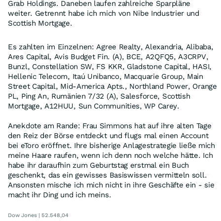
Grab Holdings. Daneben laufen zahlreiche Sparpläne
weiter. Getrennt habe ich mich von Nibe Industrier und
Scottish Mortgage.
Es zahlten im Einzelnen: Agree Realty, Alexandria, Alibaba,
Ares Capital, Avis Budget Fin. (A), BCE, A2QFQ5, A3CRPV,
Bunzl, Constellation SW, FS KKR, Gladstone Capital, HASI,
Hellenic Telecom, Itaú Unibanco, Macquarie Group, Main
Street Capital, Mid-America Apts., Northland Power, Orange
PL, Ping An, Rumänien 7/32 (A), Salesforce, Scottish
Mortgage, A12HUU, Sun Communities, WP Carey.
Anekdote am Rande: Frau Simmons hat auf ihre alten Tage
den Reiz der Börse entdeckt und flugs mal einen Account
bei eToro eröffnet. Ihre bisherige Anlagestrategie ließe mich
meine Haare raufen, wenn ich denn noch welche hätte. Ich
habe ihr daraufhin zum Geburtstag erstmal ein Buch
geschenkt, das ein gewisses Basiswissen vermitteln soll.
Ansonsten mische ich mich nicht in ihre Geschäfte ein - sie
macht ihr Ding und ich meins.
Dow Jones | 52.548,04