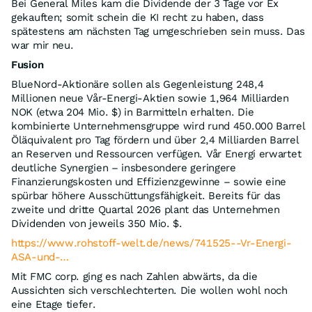
Bei General Miles kam die Dividende der 3 Tage vor Ex
gekauften; somit schein die KI recht zu haben, dass
spätestens am nächsten Tag umgeschrieben sein muss. Das
war mir neu.
Fusion
BlueNord-Aktionäre sollen als Gegenleistung 248,4
Millionen neue Vår-Energi-Aktien sowie 1,964 Milliarden
NOK (etwa 204 Mio. $) in Barmitteln erhalten. Die
kombinierte Unternehmensgruppe wird rund 450.000 Barrel
Öläquivalent pro Tag fördern und über 2,4 Milliarden Barrel
an Reserven und Ressourcen verfügen. Vår Energi erwartet
deutliche Synergien – insbesondere geringere
Finanzierungskosten und Effizienzgewinne – sowie eine
spürbar höhere Ausschüttungsfähigkeit. Bereits für das
zweite und dritte Quartal 2026 plant das Unternehmen
Dividenden von jeweils 350 Mio. $.
https://www.rohstoff-welt.de/news/741525--Vr-Energi-
ASA-und-…
Mit FMC corp. ging es nach Zahlen abwärts, da die
Aussichten sich verschlechterten. Die wollen wohl noch
eine Etage tiefer.