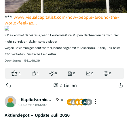
***
www.visualcapitalist.com/how-people-around-the-
world-feel-ab…
> Das kommt dabei raus, wenn Leute wie Gina M. (den Nachnamen darf ich hier
nicht schreiben, da ich sonst wieder
wegen Sexismus gesperrt werde), heute sogar mit 2 Kassandra-Rufen, uns beim
ESC vertreten. Deutsche Leidkultur.
Dow Jones | 54.149,39
1
1
0
0
0
0
Zitieren
-Kapitalvernichter-
0
04.08.26 18:55:07
Aktiendepot – Update Juli 2026