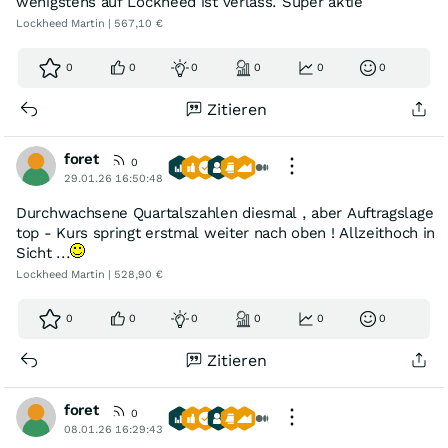
wenigstens auf Lockheed ist verlass. Super aktie
Lockheed Martin | 567,10 €
0
0
0
0
0
0
Zitieren
foret
0
29.01.26 16:50:48
Durchwachsene Quartalszahlen diesmal , aber Auftragslage
top - Kurs springt erstmal weiter nach oben ! Allzeithoch in
Sicht ...
Lockheed Martin | 528,90 €
0
0
0
0
0
0
Zitieren
foret
0
08.01.26 16:29:43