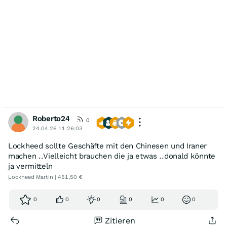
Roberto24
0
24.04.26 11:26:03
Lockheed sollte Geschäfte mit den Chinesen und Iraner
machen ..Vielleicht brauchen die ja etwas ..donald könnte
ja vermitteln
Lockheed Martin | 451,50 €
0
0
0
0
0
0
Zitieren