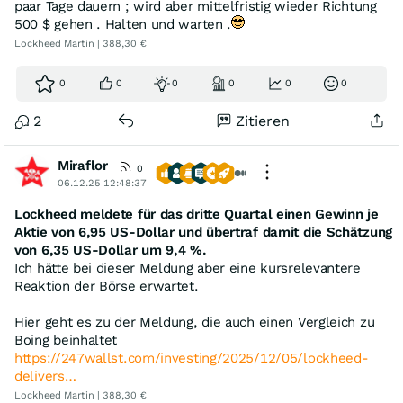
paar Tage dauern ; wird aber mittelfristig wieder Richtung
500 $ gehen . Halten und warten .
Lockheed Martin | 388,30 €
0
0
0
0
0
0
2
Zitieren
Miraflor
0
06.12.25 12:48:37
Lockheed meldete für das dritte Quartal einen Gewinn je
Aktie von 6,95 US-Dollar und übertraf damit die Schätzung
von 6,35 US-Dollar um 9,4 %.
Ich hätte bei dieser Meldung aber eine kursrelevantere
Reaktion der Börse erwartet.
Hier geht es zu der Meldung, die auch einen Vergleich zu
Boing beinhaltet
https://247wallst.com/investing/2025/12/05/lockheed-
delivers…
Lockheed Martin | 388,30 €