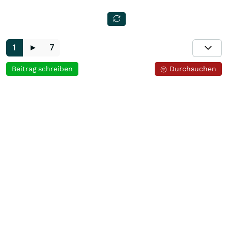
1
►
7
Beitrag schreiben
Durchsuchen