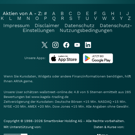
Aktien von A - Z:
#
A
B
C
D
E
F
G
H
I
J
K
L
M
N
O
P
Q
R
S
T
U
V
W
X
Y
Z
Impressum
Disclaimer
Datenschutz
Datenschutz-
Einstellungen
Nutzungsbedingungen
Unsere Apps:
Wenn Sie Kursdaten, Widgets oder andere Finanzinformationen benötigen, hilft
Ihnen
ARIVA
gerne.
Unsere User schätzen wallstreet-online.de: 4.8 von 5 Sternen ermittelt aus 285
Bewertungen bei www.kagels-trading.de
Zeitverzögerung der Kursdaten: Deutsche Börsen +15 Min. NASDAQ +15 Min.
NYSE +20 Min. AMEX +20 Min. Dow Jones +15 Min. Alle Angaben ohne Gewähr.
Copyright © 1998-2026 Smartbroker Holding AG - Alle Rechte vorbehalten.
Mit Unterstützung von:
Daten & Kurse von: