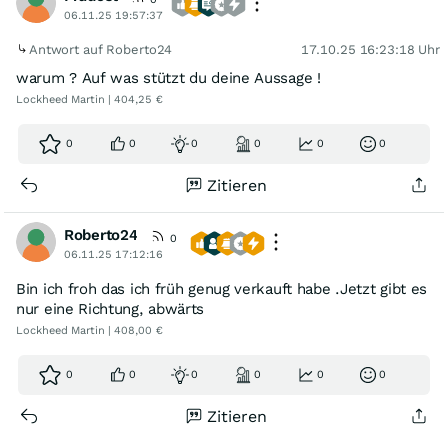
06.11.25 19:57:37
Antwort auf Roberto24
17.10.25 16:23:18 Uhr
warum ? Auf was stützt du deine Aussage !
Lockheed Martin | 404,25 €
0
0
0
0
0
0
Zitieren
Roberto24
0
06.11.25 17:12:16
Bin ich froh das ich früh genug verkauft habe .Jetzt gibt es
nur eine Richtung, abwärts
Lockheed Martin | 408,00 €
0
0
0
0
0
0
Zitieren