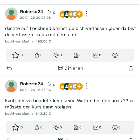
Roberto24
0
20.04.26 20:07:08
dachte auf Lockheed kannst du dich verlassen ,aber da bist
du verlassen ..raus mit dem ami
Lockheed Martin | 492,00 €
0
0
0
0
0
0
Zitieren
Roberto24
0
09.04.26 16:36:36
kauft der verbündete kein keine Waffen bei den amis ?? da
müsste der Kurs dann steigen
Lockheed Martin | 543,20 €
0
0
0
0
0
0