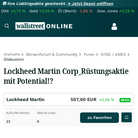
🎁 Ihre Lieblingsaktie geschenkt.
→ Jetzt Depot eröffnen
DAX
+0,72
%
Gold
+2,54
%
Öl (Brent)
-1,86
%
Dow Jones
+0,26
%
Börsenforum & Community
Foren
NYSE / AMEX
Startseite
Diskussion
Lockheed Martin Corp_Rüstungsaktie
mit Potential!?
Lockheed Martin
507,60
EUR
+0,36
%
Aktie
Aufrufe heute:
Aktive User:
zu Favoriten
12
0