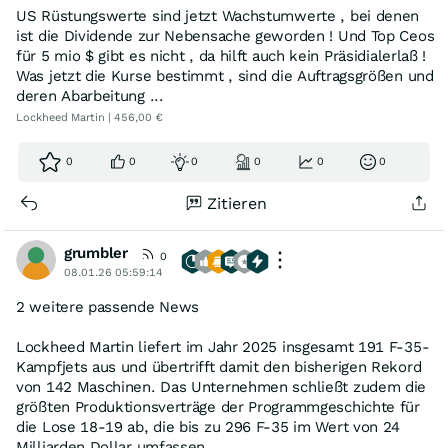
US Rüstungswerte sind jetzt Wachstumwerte , bei denen
ist die Dividende zur Nebensache geworden ! Und Top Ceos
für 5 mio $ gibt es nicht , da hilft auch kein Präsidialerlaß !
Was jetzt die Kurse bestimmt , sind die Auftragsgrößen und
deren Abarbeitung ...
Lockheed Martin | 456,00 €
0
0
0
0
0
0
Zitieren
grumbler
0
08.01.26 05:59:14
2 weitere passende News
Lockheed Martin liefert im Jahr 2025 insgesamt 191 F-35-
Kampfjets aus und übertrifft damit den bisherigen Rekord
von 142 Maschinen. Das Unternehmen schließt zudem die
größten Produktionsverträge der Programmgeschichte für
die Lose 18-19 ab, die bis zu 296 F-35 im Wert von 24
Milliarden Dollar umfassen.