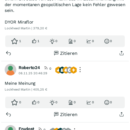
der momentanen geopolitischen Lage kein Fehler gewesen
sein.
DYOR Miraflor
Lockheed Martin | 379,20 €
1
1
0
0
0
0
Zitieren
Roberto24
0
06.11.25 20:46:29
Meine Meinung
Lockheed Martin | 405,25 €
0
0
0
0
0
0
Zitieren
Frudost
0