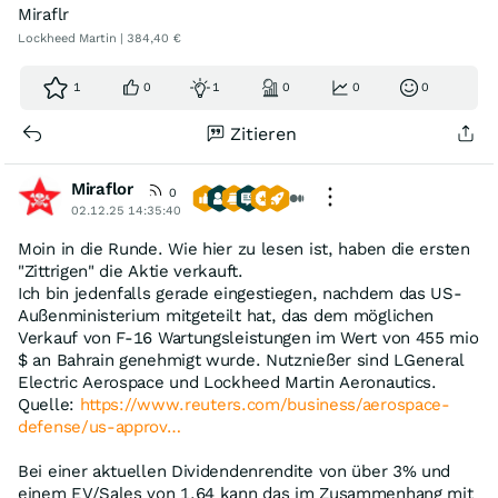
Miraflr
Lockheed Martin | 384,40 €
1
0
1
0
0
0
Zitieren
Miraflor
0
02.12.25 14:35:40
Moin in die Runde. Wie hier zu lesen ist, haben die ersten
"Zittrigen" die Aktie verkauft.
Ich bin jedenfalls gerade eingestiegen, nachdem das US-
Außenministerium mitgeteilt hat, das dem möglichen
Verkauf von F-16 Wartungsleistungen im Wert von 455 mio
$ an Bahrain genehmigt wurde. Nutznießer sind LGeneral
Electric Aerospace und Lockheed Martin Aeronautics.
Quelle:
https://www.reuters.com/business/aerospace-
defense/us-approv…
Bei einer aktuellen Dividendenrendite von über 3% und
einem EV/Sales von 1,64 kann das im Zusammenhang mit