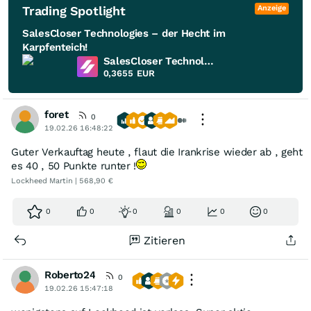
Trading Spotlight
Anzeige
SalesCloser Technologies – der Hecht im
Karpfenteich!
SalesCloser Technologies
0,3655
EUR
foret
0
19.02.26 16:48:22
Guter Verkauftag heute , flaut die Irankrise wieder ab , geht
es 40 , 50 Punkte runter !
Lockheed Martin | 568,90 €
0
0
0
0
0
0
Zitieren
Roberto24
0
19.02.26 15:47:18