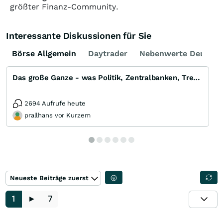
größter Finanz-Community.
Interessante Diskussionen für Sie
Börse Allgemein
Daytrader
Nebenwerte Deutsch
Das große Ganze - was Politik, Zentralbanken, Trends, Medien und Gesellschaft mit Aktien, Rohstoffen
2694 Aufrufe heute
prallhans vor Kurzem
Neueste Beiträge zuerst
1
►
7