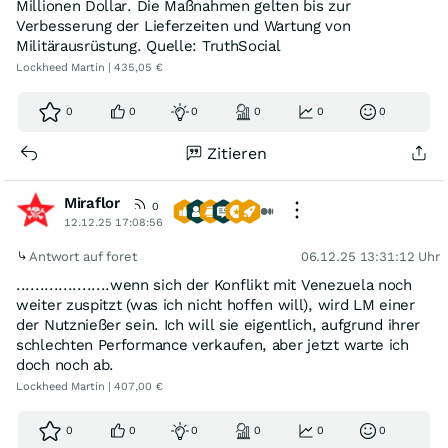
Millionen Dollar. Die Maßnahmen gelten bis zur
Verbesserung der Lieferzeiten und Wartung von
Militärausrüstung. Quelle: TruthSocial
Lockheed Martin | 435,05 €
0
0
0
0
0
0
Zitieren
Miraflor
0
12.12.25 17:08:56
Antwort auf foret
06.12.25 13:31:12 Uhr
....................wenn sich der Konflikt mit Venezuela noch
weiter zuspitzt (was ich nicht hoffen will), wird LM einer
der Nutznießer sein. Ich will sie eigentlich, aufgrund ihrer
schlechten Performance verkaufen, aber jetzt warte ich
doch noch ab.
Lockheed Martin | 407,00 €
0
0
0
0
0
0