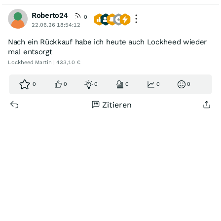
Roberto24
0
22.06.26 18:54:12
Nach ein Rückkauf habe ich heute auch Lockheed wieder
mal entsorgt
Lockheed Martin | 433,10 €
0
0
0
0
0
0
Zitieren