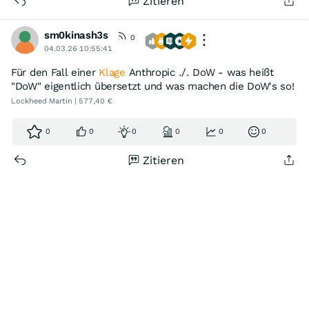
Zitieren
sm0kinash3s
0
04.03.26 10:55:41
Für den Fall einer
Klage
Anthropic ./. DoW - was heißt
"DoW" eigentlich übersetzt und was machen die DoW's so!
Lockheed Martin | 577,40 €
0
0
0
0
0
0
Zitieren