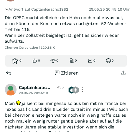
Antwort auf Captainkaracho1982
29.05.25 20:45:19 Uhr
Die OPEC macht vielleicht den Hahn noch mal etwas auf,
dann könnte der Kurs noch etwas nachgeben. 52-Wochen-
Tief bei 115.
Wenn der Zollstreit beigelegt ist, geht es sicher wieder
aufwärts.
Chevron Corporation | 120,88 €
0
0
0
0
0
0
Zitieren
Captainkaracho1982
0
29.05.25 20:45:19
Moin
ja sieht bei mir genau so aus bin mit ne Trance bei
Texas pasific Land drin !! Leider zurzeit im minus ! Will auch
bei chervron einsteigen warte noch ein wenig hoffe das es
noch mal ein wenig runter geht !! Denke aber auf auf die
nächsten Jahre eine stabile Investition wenn sich die