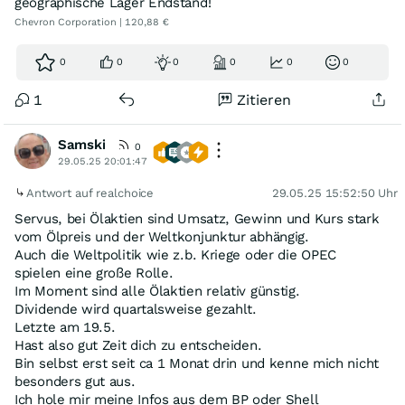
geographische Lager Endstand!
Chevron Corporation | 120,88 €
0
0
0
0
0
0
1
Zitieren
Samski
0
29.05.25 20:01:47
Antwort auf realchoice
29.05.25 15:52:50 Uhr
Servus, bei Ölaktien sind Umsatz, Gewinn und Kurs stark
vom Ölpreis und der Weltkonjunktur abhängig.
Auch die Weltpolitik wie z.b. Kriege oder die OPEC
spielen eine große Rolle.
Im Moment sind alle Ölaktien relativ günstig.
Dividende wird quartalsweise gezahlt.
Letzte am 19.5.
Hast also gut Zeit dich zu entscheiden.
Bin selbst erst seit ca 1 Monat drin und kenne mich nicht
besonders gut aus.
Ich hole mir meine Infos aus dem BP oder Shell