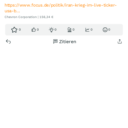
https://www.focus.de/politik/iran-krieg-im-live-ticker-
usa-b…
Chevron Corporation | 156,34 €
0
0
0
0
0
0
Zitieren