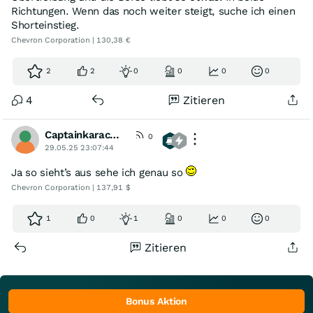
Richtungen. Wenn das noch weiter steigt, suche ich einen
Shorteinstieg.
Chevron Corporation | 130,38 €
2
2
0
0
0
0
4
Zitieren
Captainkaracho1982
0
29.05.25 23:07:44
Ja so sieht’s aus sehe ich genau so
Chevron Corporation | 137,91 $
1
0
1
0
0
0
Zitieren
Bonus Aktion