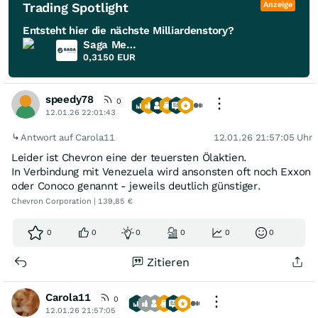
Trading Spotlight
Anzeige
Entsteht hier die nächste Milliardenstory?
Saga Metals
0,3150
EUR
speedy78
0
12.01.26 22:01:43
Antwort auf Carola11
12.01.26 21:57:05 Uhr
Leider ist Chevron eine der teuersten Ölaktien.
In Verbindung mit Venezuela wird ansonsten oft noch Exxon
oder Conoco genannt - jeweils deutlich günstiger.
Chevron Corporation | 139,85 €
0
0
0
0
0
0
Zitieren
Carola11
0
12.01.26 21:57:05