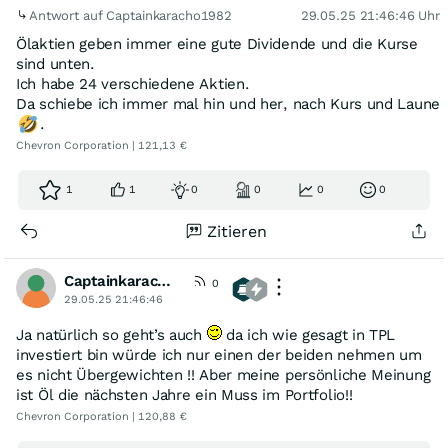
Antwort auf Captainkaracho1982
29.05.25 21:46:46 Uhr
Ölaktien geben immer eine gute Dividende und die Kurse
sind unten.
Ich habe 24 verschiedene Aktien.
Da schiebe ich immer mal hin und her, nach Kurs und Laune
.
Chevron Corporation | 121,13 €
1
1
0
0
0
0
Zitieren
Captainkaracho1982
0
29.05.25 21:46:46
Ja natürlich so geht’s auch
da ich wie gesagt in TPL
investiert bin würde ich nur einen der beiden nehmen um
es nicht Übergewichten !! Aber meine persönliche Meinung
ist Öl die nächsten Jahre ein Muss im Portfolio!!
Chevron Corporation | 120,88 €