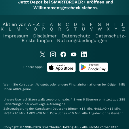
Jetzt Depot bei SMARTBROKER+ eröffnen und
Willkommensgeschenk sichern.
Aktien von A - Z:
#
A
B
C
D
E
F
G
H
I
J
K
L
M
N
O
P
Q
R
S
T
U
V
W
X
Y
Z
Impressum
Disclaimer
Datenschutz
Datenschutz-
Einstellungen
Nutzungsbedingungen
Unsere Apps:
Wenn Sie Kursdaten, Widgets oder andere Finanzinformationen benötigen, hilft
Ihnen
ARIVA
gerne.
Unsere User schätzen wallstreet-online.de: 4.8 von 5 Sternen ermittelt aus 285
Bewertungen bei www.kagels-trading.de
Zeitverzögerung der Kursdaten: Deutsche Börsen +15 Min. NASDAQ +15 Min.
NYSE +20 Min. AMEX +20 Min. Dow Jones +15 Min. Alle Angaben ohne Gewähr.
Copyright © 1998-2026 Smartbroker Holding AG - Alle Rechte vorbehalten.