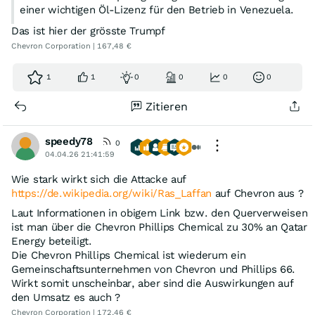
einer wichtigen Öl-Lizenz für den Betrieb in Venezuela.
Das ist hier der grösste Trumpf
Chevron Corporation | 167,48 €
1
1
0
0
0
0
Zitieren
speedy78
0
04.04.26 21:41:59
Wie stark wirkt sich die Attacke auf
https://de.wikipedia.org/wiki/Ras_Laffan
auf Chevron aus ?
Laut Informationen in obigem Link bzw. den Querverweisen
ist man über die Chevron Phillips Chemical zu 30% an Qatar
Energy beteiligt.
Die Chevron Phillips Chemical ist wiederum ein
Gemeinschaftsunternehmen von Chevron und Phillips 66.
Wirkt somit unscheinbar, aber sind die Auswirkungen auf
den Umsatz es auch ?
Chevron Corporation | 172,46 €