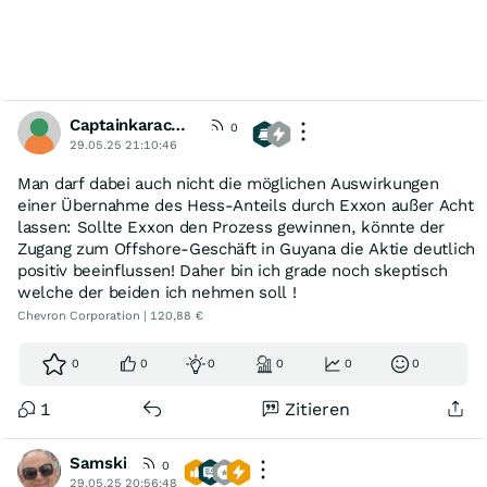
Captainkaracho1982
0
29.05.25 21:10:46
Man darf dabei auch nicht die möglichen Auswirkungen
einer Übernahme des Hess-Anteils durch Exxon außer Acht
lassen: Sollte Exxon den Prozess gewinnen, könnte der
Zugang zum Offshore-Geschäft in Guyana die Aktie deutlich
positiv beeinflussen! Daher bin ich grade noch skeptisch
welche der beiden ich nehmen soll !
Chevron Corporation | 120,88 €
0
0
0
0
0
0
1
Zitieren
Samski
0
29.05.25 20:56:48