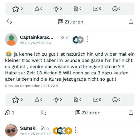
0
0
0
0
0
0
Zitieren
Captainkaracho1982
0
29.05.25 22:39:45
ja kenne ich zu gut ! Ist natürlich hin und wider mal ein
kleiner trad wert ! aber im Grunde das ganze hin her nicht
so gut ist , denke das wissen wir alle eigentlich ne ? !!
Halte zur Zeit 13 Aktien !! Will noch so ca 3 dazu kaufen
aber leider sind die Kurse jetzt grade nicht so gut !
Chevron Corporation | 121,22 €
0
0
0
0
0
0
1
Zitieren
Samski
0
29.05.25 22:06:47