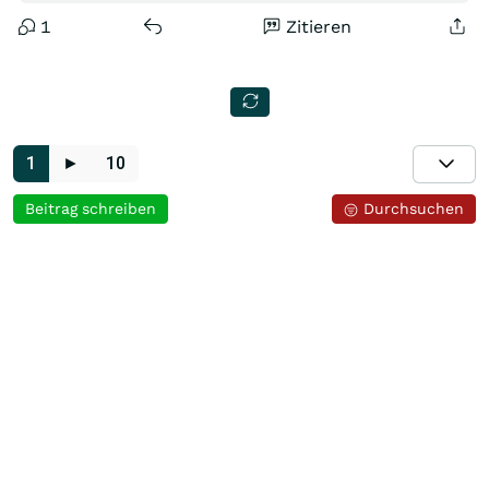
1
Zitieren
1
►
10
Beitrag schreiben
Durchsuchen