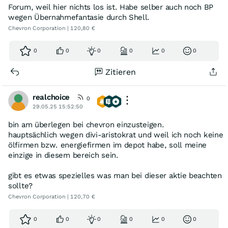
Forum, weil hier nichts los ist. Habe selber auch noch BP
wegen Übernahmefantasie durch Shell.
Chevron Corporation | 120,80 €
0
0
0
0
0
0
Zitieren
realchoice
0
29.05.25 15:52:50
bin am überlegen bei chevron einzusteigen.
hauptsächlich wegen divi-aristokrat und weil ich noch keine
ölfirmen bzw. energiefirmen im depot habe, soll meine
einzige in diesem bereich sein.
gibt es etwas spezielles was man bei dieser aktie beachten
sollte?
Chevron Corporation | 120,70 €
0
0
0
0
0
0