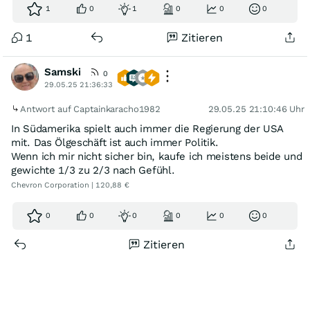
1
0
1
0
0
0
1
Zitieren
Samski
0
29.05.25 21:36:33
Antwort auf Captainkaracho1982
29.05.25 21:10:46 Uhr
In Südamerika spielt auch immer die Regierung der USA
mit. Das Ölgeschäft ist auch immer Politik.
Wenn ich mir nicht sicher bin, kaufe ich meistens beide und
gewichte 1/3 zu 2/3 nach Gefühl.
Chevron Corporation | 120,88 €
0
0
0
0
0
0
Zitieren