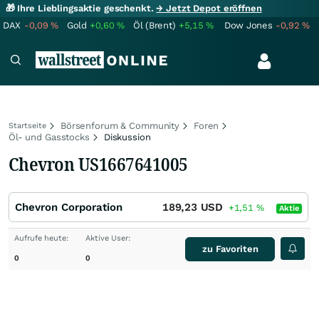
🎁 Ihre Lieblingsaktie geschenkt.
→ Jetzt Depot eröffnen
DAX
-0,09
%
Gold
+0,60
%
Öl (Brent)
+5,15
%
Dow Jones
-0,92
%
Börsenforum & Community
Foren
Startseite
Öl- und Gasstocks
Diskussion
Chevron US1667641005
Chevron Corporation
189,23
USD
+1,51
%
Aktie
Aufrufe heute:
Aktive User:
zu Favoriten
0
0