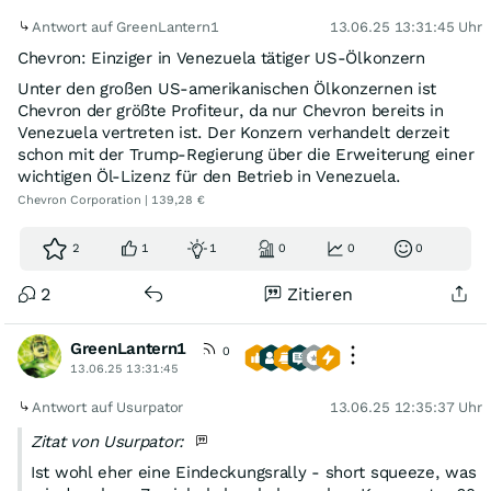
Antwort auf GreenLantern1
13.06.25 13:31:45 Uhr
Chevron: Einziger in Venezuela tätiger US-Ölkonzern
Unter den großen US-amerikanischen Ölkonzernen ist
Chevron der größte Profiteur, da nur Chevron bereits in
Venezuela vertreten ist. Der Konzern verhandelt derzeit
schon mit der Trump-Regierung über die Erweiterung einer
wichtigen Öl-Lizenz für den Betrieb in Venezuela.
Chevron Corporation | 139,28 €
2
1
1
0
0
0
2
Zitieren
GreenLantern1
0
13.06.25 13:31:45
Antwort auf Usurpator
13.06.25 12:35:37 Uhr
Zitat von Usurpator:
Ist wohl eher eine Eindeckungsrally - short squeeze, was