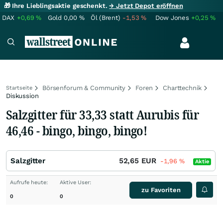
🎁 Ihre Lieblingsaktie geschenkt.
→ Jetzt Depot eröffnen
DAX
+0,69
%
Gold
0,00
%
Öl (Brent)
-1,53
%
Dow Jones
+0,25
%
Börsenforum & Community
Foren
Charttechnik
Startseite
Diskussion
Salzgitter für 33,33 statt Aurubis für
46,46 - bingo, bingo, bingo!
Salzgitter
52,65
EUR
-1,96
%
Aktie
Aufrufe heute:
Aktive User:
zu Favoriten
0
0