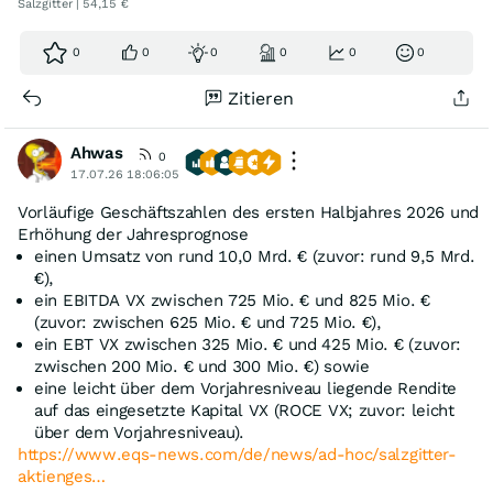
Salzgitter | 54,15 €
0
0
0
0
0
0
Zitieren
Ahwas
0
17.07.26 18:06:05
Vorläufige Geschäftszahlen des ersten Halbjahres 2026 und
Erhöhung der Jahresprognose
einen Umsatz von rund 10,0 Mrd. € (zuvor: rund 9,5 Mrd.
€),
ein EBITDA VX zwischen 725 Mio. € und 825 Mio. €
(zuvor: zwischen 625 Mio. € und 725 Mio. €),
ein EBT VX zwischen 325 Mio. € und 425 Mio. € (zuvor:
zwischen 200 Mio. € und 300 Mio. €) sowie
eine leicht über dem Vorjahresniveau liegende Rendite
auf das eingesetzte Kapital VX (ROCE VX; zuvor: leicht
über dem Vorjahresniveau).
https://www.eqs-news.com/de/news/ad-hoc/salzgitter-
aktienges…