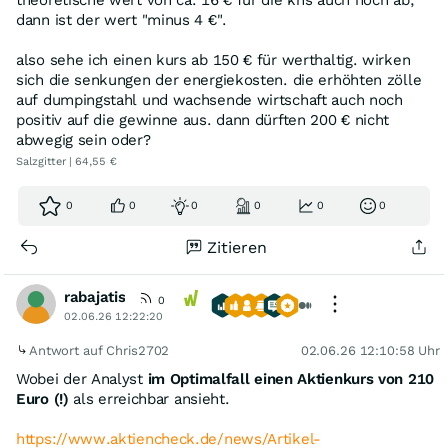
theoretische wert von ca. 16 € für die khs auch noch ab,
dann ist der wert "minus 4 €".
also sehe ich einen kurs ab 150 € für werthaltig. wirken
sich die senkungen der energiekosten. die erhöhten zölle
auf dumpingstahl und wachsende wirtschaft auch noch
positiv auf die gewinne aus. dann dürften 200 € nicht
abwegig sein oder?
Salzgitter | 64,55 €
0
0
0
0
0
0
Zitieren
rabajatis
0
02.06.26 12:22:20
Antwort auf Chris2702
02.06.26 12:10:58 Uhr
Wobei der Analyst
im Optimalfall einen Aktienkurs von 210
Euro (!)
als erreichbar ansieht.
https://www.aktiencheck.de/news/Artikel-