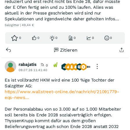
reduziert und erst recht nicht bis Ende 28, dafür müsste
Salzgitter AG gezahlt haben. Näheres wird man ggf. in
der E Ofen fertig sein und zu 100% laufen. Alles was
den Bilanzen der Zukunft rauslesen können.
aktuell in der Presse geschrieben wird sind nur
Spekulationen und irgendwelche daher geholten Infos…
Salzgitter | 49,44 €
0
0
0
0
0
0
Zitieren
rabajatis
0
09.07.26 11:41:40
Es ist vollbracht! HKM wird eine 100 %ige Tochter der
Salzgitter AG:
https://www.wallstreet-online.de/nachricht/21091779-
eqs-news…
Der Personalabbau von so 3.000 auf so 1.000 Mitarbeiter
soll bereits bis Ende 2028 sozialverträglich erfolgen.
ThyssenKrupp kommt dafür aus dem großen
Belieferungsvertrag auch schon Ende 2028 anstatt 2032