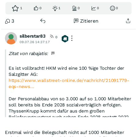
1
0
1
0
0
0
3
Zitieren
silberstar83
0
09.07.26 14:37:17
Zitat von rabajatis:
Es ist vollbracht! HKM wird eine 100 %ige Tochter der
Salzgitter AG:
https://www.wallstreet-online.de/nachricht/21091779-
eqs-news…
Der Personalabbau von so 3.000 auf so 1.000 Mitarbeiter
soll bereits bis Ende 2028 sozialverträglich erfolgen.
ThyssenKrupp kommt dafür aus dem großen
Belieferungsvertrag auch schon Ende 2028 anstatt 2032
heraus. Die Produktion wird mehr als halbiert denke ich.
Das sind sehr große Veränderungen. Wofür die bisherigen
Erstmal wird die Belegschaft nicht auf 1000 Mitarbeiter
Partner wohl einen ganz erheblichen Betrag an die