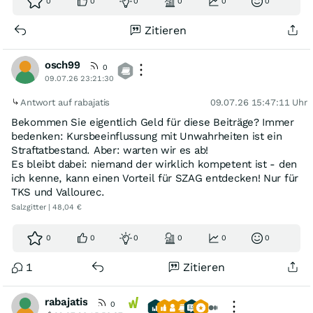
0
0
0
0
0
0
Zitieren
osch99
0
09.07.26 23:21:30
Antwort auf rabajatis
09.07.26 15:47:11 Uhr
Bekommen Sie eigentlich Geld für diese Beiträge? Immer
bedenken: Kursbeeinflussung mit Unwahrheiten ist ein
Straftatbestand. Aber: warten wir es ab!
Es bleibt dabei: niemand der wirklich kompetent ist - den
ich kenne, kann einen Vorteil für SZAG entdecken! Nur für
TKS und Vallourec.
Salzgitter | 48,04 €
0
0
0
0
0
0
1
Zitieren
rabajatis
0