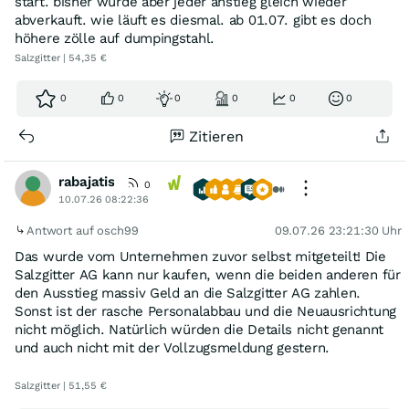
start. bisher wurde aber jeder anstieg gleich wieder
abverkauft. wie läuft es diesmal. ab 01.07. gibt es doch
höhere zölle auf dumpingstahl.
Salzgitter | 54,35 €
0
0
0
0
0
0
Zitieren
rabajatis
0
10.07.26 08:22:36
Antwort auf osch99
09.07.26 23:21:30 Uhr
Das wurde vom Unternehmen zuvor selbst mitgeteilt! Die
Salzgitter AG kann nur kaufen, wenn die beiden anderen für
den Ausstieg massiv Geld an die Salzgitter AG zahlen.
Sonst ist der rasche Personalabbau und die Neuausrichtung
nicht möglich. Natürlich würden die Details nicht genannt
und auch nicht mit der Vollzugsmeldung gestern.
Salzgitter | 51,55 €