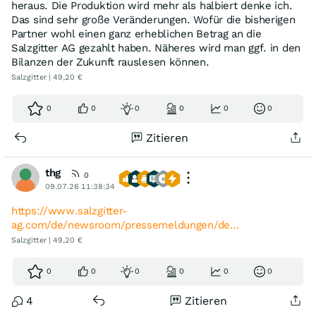
heraus. Die Produktion wird mehr als halbiert denke ich.
Das sind sehr große Veränderungen. Wofür die bisherigen
Partner wohl einen ganz erheblichen Betrag an die
Salzgitter AG gezahlt haben. Näheres wird man ggf. in den
Bilanzen der Zukunft rauslesen können.
Salzgitter | 49,20 €
0
0
0
0
0
0
Zitieren
thg
0
09.07.26 11:38:34
https://www.salzgitter-
ag.com/de/newsroom/pressemeldungen/de…
Salzgitter | 49,20 €
0
0
0
0
0
0
4
Zitieren