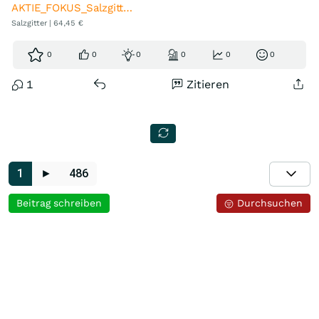
AKTIE_FOKUS_Salzgitt…
Salzgitter | 64,45 €
0
0
0
0
0
0
1
Zitieren
1
►
486
Beitrag schreiben
Durchsuchen