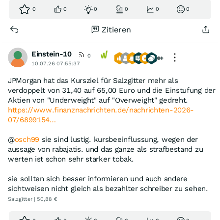
0
0
0
0
0
0
Zitieren
Einstein-10
0
10.07.26 07:55:37
JPMorgan hat das Kursziel für Salzgitter mehr als
verdoppelt von 31,40 auf 65,00 Euro und die Einstufung der
Aktien von "Underweight" auf "Overweight" gedreht.
https://www.finanznachrichten.de/nachrichten-2026-
07/6899154…
@
osch99
sie sind lustig. kursbeeinflussung, wegen der
aussage von rabajatis. und das ganze als strafbestand zu
werten ist schon sehr starker tobak.
sie sollten sich besser informieren und auch andere
sichtweisen nicht gleich als bezahlter schreiber zu sehen.
Salzgitter | 50,88 €