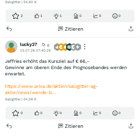
Salzgitter | 54,80 €
2
1
1
0
0
0
Zitieren
lucky27
0
15.07.26 07:40:35
Jeffries erhöht das Kursziel auf € 66,-
Gewinne am oberen Ende des Prognosebandes werden
erwartet.
https://www.ariva.de/aktien/salzgitter-ag-
aktie/news/wende-b…
Salzgitter | 54,58 €
0
0
0
0
0
0
Zitieren