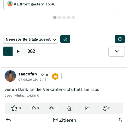
Guntram
Kaltfront gestern 15:46
Neueste Beiträge zuerst
1
►
382
saecofan
0
07.08.26 19:43:47
vielen Dank an die Verkäufer-schüttelt sie raus
Coeur Mining | 14,88 €
0
0
0
0
0
0
Zitieren