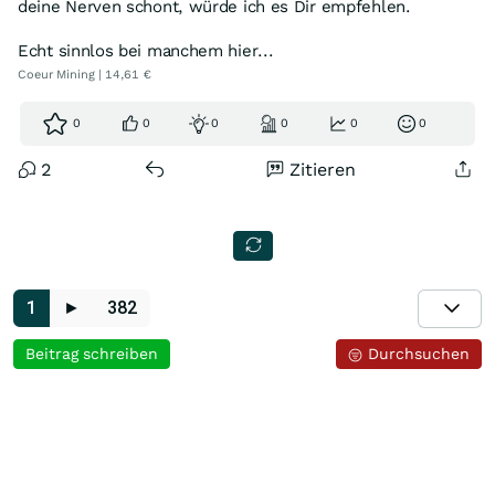
deine Nerven schont, würde ich es Dir empfehlen.
Echt sinnlos bei manchem hier...
Coeur Mining | 14,61 €
0
0
0
0
0
0
2
Zitieren
1
►
382
Beitrag schreiben
Durchsuchen