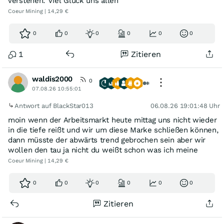
verstehen. Viel Glück uns allen
Coeur Mining | 14,29 €
0
0
0
0
0
0
1
Zitieren
waldis2000
0
07.08.26 10:55:01
Antwort auf BlackStar013
06.08.26 19:01:48 Uhr
moin wenn der Arbeitsmarkt heute mittag uns nicht wieder
in die tiefe reißt und wir um diese Marke schließen können,
dann müsste der abwärts trend gebrochen sein aber wir
wollen den tau ja nicht du weißt schon was ich meine
Coeur Mining | 14,29 €
0
0
0
0
0
0
Zitieren