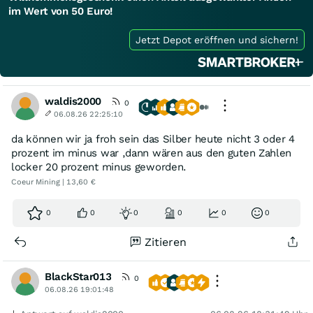
im Wert von 50 Euro!
Jetzt Depot eröffnen und sichern!
waldis2000
0
06.08.26 22:25:10
da können wir ja froh sein das Silber heute nicht 3 oder 4
prozent im minus war ,dann wären aus den guten Zahlen
locker 20 prozent minus geworden.
Coeur Mining | 13,60 €
0
0
0
0
0
0
Zitieren
BlackStar013
0
06.08.26 19:01:48