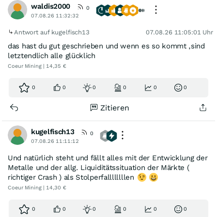
waldis2000
0
07.08.26 11:32:32
Antwort auf kugelfisch13
07.08.26 11:05:01 Uhr
das hast du gut geschrieben und wenn es so kommt ,sind
letztendlich alle glücklich
Coeur Mining | 14,35 €
0
0
0
0
0
0
Zitieren
kugelfisch13
0
07.08.26 11:11:12
Und natürlich steht und fällt alles mit der Entwicklung der
Metalle und der allg. Liquiditätssituation der Märkte (
richtiger Crash ) als Stolperfallllllllen
Coeur Mining | 14,30 €
0
0
0
0
0
0