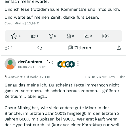
einfach mehr erwarte.
Und ich lese trotzdem Eure Kommentare und Infos durch.
Und warte auf meinen Zenit, danke fürs Lesen.
Coeur Mining | 13,99 €
1
1
0
0
0
0
1
Zitieren
derGuntram
0
06.08.26 15:52:01
Antwort auf waldis2000
06.08.26 13:32:23 Uhr
Genau das meine ich. Du scheinst Texte immernoch nicht
ganz zu verstehen. Ich schrieb heraus zoomen... größerer
Zeitraum... aber egal.
Coeur Mining hat, wie viele andere gute Miner in der
Branche, im letzten Jahr 100% hingelegt. In den letzten 3
Jahren 600% mit Spitzen bei 900%. Wer erst kauft wenn
der Hype fast durch ist (kurz vor einer Korrektur) nur weil