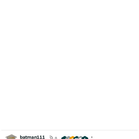
batman111
0