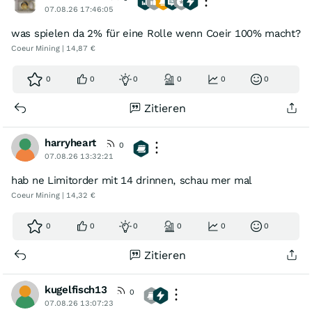
07.08.26 17:46:05
was spielen da 2% für eine Rolle wenn Coeir 100% macht?
Coeur Mining | 14,87 €
0
0
0
0
0
0
Zitieren
harryheart
0
07.08.26 13:32:21
hab ne Limitorder mit 14 drinnen, schau mer mal
Coeur Mining | 14,32 €
0
0
0
0
0
0
Zitieren
kugelfisch13
0
07.08.26 13:07:23