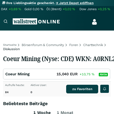
🎁 Ihre Lieblingsaktie geschenkt.
→ Jetzt Depot eröffnen
DAX
+0,69
%
Gold
0,00
%
Öl (Brent)
+0,02
%
Dow Jones
+0,25
%
Börsenforum & Community
Foren
Charttechnik
Startseite
Diskussion
Coeur Mining (Nyse: CDE) WKN: A0RNL
Coeur Mining
15,040
EUR
+10,75
%
Aktie
Aufrufe heute:
Aktive User:
zu Favoriten
84
0
Beliebteste Beiträge
1 Woche
1 Monat