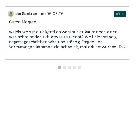
derGuntram
am
06.08.26
4
Guten Morgen,
waldis weisst du eigentlich warum hier kaum noch einer
was schreibt der sich etwas auskennt? Weil hier ständig
negativ geschrieben wird und ständig Fragen und
Vermutungen kommen die schon zig mal erklärt wurden. Da
hat keiner der etwas Ahnung hat mehr Lust etwas zu
schreiben. Ich schreibe auch kaum noch was. Dabei hat mir
Coeur die letzten zwei Jahre hunderttausende an Gewinn
gebracht und tut es gerade weiter. Der Markt ist doch super
berechenbar gewesen.
Die Zahlen sind gut. Nicht unbedingt für eine Sektparty
geeignet aber solide. Es ist das zweite Quartal. Die EM
Preise sind wie so oft stark gefallen und einiges an
Investitionskosten kamen auch noch mit dazu. Sieh dir das
2. Quat des letzten Jahres an. Selbes Klima, ähnliches
Ergebnis. Die müssen im Übrigen auch mal niedriggradige
Halden räumen. Das macht man ggf zu Zeiten wo man eh
nicht viel dafür bekommt oder es Saison/Projektbedingt
gerade passt. Wenn die Ihre Prognosen für das Gesamtjahr
beibehalten und man denen vertraut, sonst wäre man ja
nicht investiert, sollte es entsprechend auch weiter laufen.
Ein Indikator dass die nächsten Werte um so steiler steigen.