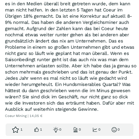
es in den Medien überall breit getreten wurde, dem kann
man nicht helfen. In den letzten 5 Tagen hat Coeur im
Übrigen 18% gemacht. Da ist eine Korrektur auf aktuell 8-
9% normal. Das haben die anderen Vergleichsminer auch
gemacht. Aufgrund der Zahlen kann das bei Coeur heute
nochmal etwas weiter runter gehen als bei anderen aber
grundsätzlich ändert das nix am Unternehmen. Das es
Probleme in einem so großen Unternehmen gibt und etwas
nicht ganz so läuft wie geplant hat man überall. Wenn es
Saisonbedingt runter geht ist das auch nix was man dem
Unternehmen anlasten sollte. Aber ich habe das ja genau so
schon mehrmals geschrieben und das ist genau der Punkt.
Jedes Jahr wenn es mal nicht so läuft wie gedacht wird
wieder herumgeheult. Ein Hundsmiserables Quartal? Was
hättest du dann geschrieben wenn die im Minus gewesen
wären? Sie sind dick im Geschäft, nur nicht ganz so dick
wie die Investoren sich das erträumt haben. Dafür aber mit
Ausblick auf weiterhin steigende Gewinne.
Coeur Mining | 14,05 €
1
1
0
0
0
0