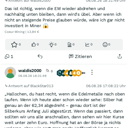
Antwort auf waldis2000
06.08.26 18:31:49 Uhr
Das ist richtig, wenn die EM wieder abdrehen und
nachhaltig unten bleiben, dann wird's übel. Aber wenn ich
nicht an steigende Preise glauben würde, wäre ich gar nicht
investiert in Miner
Coeur Mining | 13,94 €
0
0
0
0
0
0
1
Zitieren
waldis2000
0
06.08.26 18:31:49
Antwort auf BlackStar013
06.08.26 17:08:22 Uhr
„Hallochen, du hast recht, wenn die Edelmetalle nach oben
laufen. Wenn ich heute aber schon wieder sehe: Silber hat
genau an der 62,34 abgedreht – genau dort ist der
Silberkurs Anfang Juli abgestürzt. Wenn das passiert, dann
sollten wir uns alle anschnallen, dann sehen wir hier Kurse
weit unter zehn Euro. Hoffnung hat an der Börse ja nichts