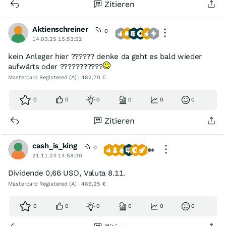
Zitieren
Aktienschreiner
0
14.03.25 15:53:22
kein Anleger hier ?????? denke da geht es bald wieder
aufwärts oder ???????????
Mastercard Registered (A) | 482,70 €
0
0
0
0
0
0
Zitieren
cash_is_king
0
21.11.24 14:58:30
Dividende 0,66 USD, Valuta 8.11.
Mastercard Registered (A) | 489,25 €
0
0
0
0
0
0