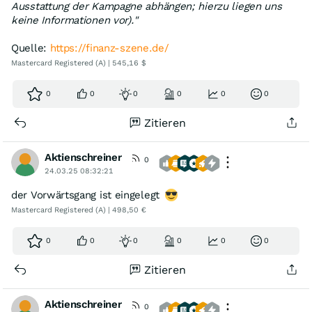
Ausstattung der Kampagne abhängen; hierzu liegen uns
keine Informationen vor)."
Quelle:
https://finanz-szene.de/
Mastercard Registered (A) | 545,16 $
0
0
0
0
0
0
Zitieren
Aktienschreiner
0
24.03.25 08:32:21
der Vorwärtsgang ist eingelegt
Mastercard Registered (A) | 498,50 €
0
0
0
0
0
0
Zitieren
Aktienschreiner
0