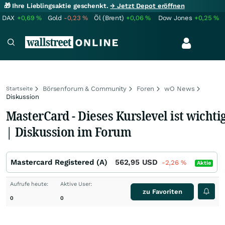
🎁 Ihre Lieblingsaktie geschenkt.
→ Jetzt Depot eröffnen
DAX
+0,69
%
Gold
-0,23
%
Öl (Brent)
+0,06
%
Dow Jones
+0,25
%
Börsenforum & Community
Foren
wO News
Startseite
Diskussion
MasterCard - Dieses Kurslevel ist wichti
| Diskussion im Forum
Mastercard Registered (A)
562,95
USD
-2,26
%
Aktie
Aufrufe heute:
Aktive User:
zu Favoriten
0
0