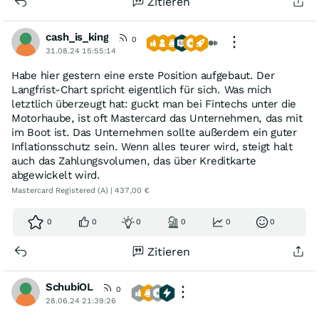
Zitieren
cash_is_king
0
31.08.24 15:55:14
Habe hier gestern eine erste Position aufgebaut. Der
Langfrist-Chart spricht eigentlich für sich. Was mich
letztlich überzeugt hat: guckt man bei Fintechs unter die
Motorhaube, ist oft Mastercard das Unternehmen, das mit
im Boot ist. Das Unternehmen sollte außerdem ein guter
Inflationsschutz sein. Wenn alles teurer wird, steigt halt
auch das Zahlungsvolumen, das über Kreditkarte
abgewickelt wird.
Mastercard Registered (A) | 437,00 €
0
0
0
0
0
0
Zitieren
SchubiOL
0
28.06.24 21:39:26