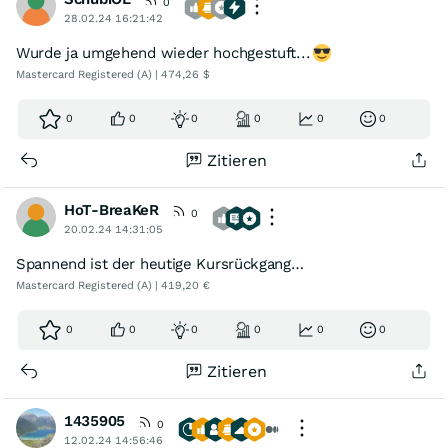
0
28.02.24 16:21:42
Wurde ja umgehend wieder hochgestuft...
Mastercard Registered (A) | 474,26 $
0
0
0
0
0
0
Zitieren
HoT-BreaKeR
0
20.02.24 14:31:05
Spannend ist der heutige Kursrückgang…
Mastercard Registered (A) | 419,20 €
0
0
0
0
0
0
Zitieren
1435905
0
12.02.24 14:56:46