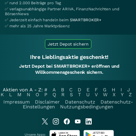
✅ rund 2.000 Beiträge pro Tag
✅ verlagsunabhängige Partner ARIVA, FinanzNachrichten und
BörsenNews
✅ Jederzeit einfach handeln beim
SMARTBROKER+
✅ mehr als 25 Jahre Marktpräsenz
Jetzt Depot sichern
Ihre Lieblingsaktie geschenkt!
Jetzt Depot bei SMARTBROKER+ eröffnen und
Willkommensgeschenk sichern.
Aktien von A - Z:
#
A
B
C
D
E
F
G
H
I
J
K
L
M
N
O
P
Q
R
S
T
U
V
W
X
Y
Z
Impressum
Disclaimer
Datenschutz
Datenschutz-
Einstellungen
Nutzungsbedingungen
Unsere Apps: