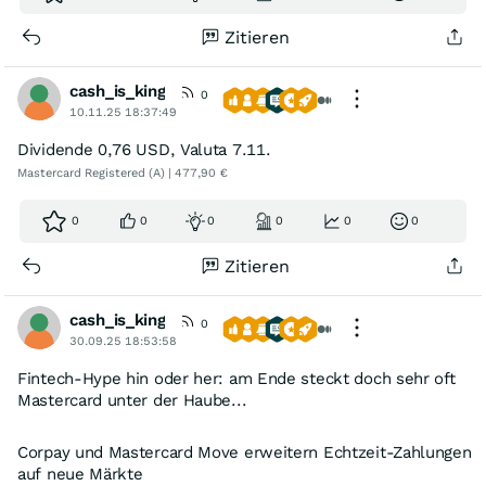
Zitieren
cash_is_king
0
10.11.25 18:37:49
Dividende 0,76 USD, Valuta 7.11.
Mastercard Registered (A) | 477,90 €
0
0
0
0
0
0
Zitieren
cash_is_king
0
30.09.25 18:53:58
Fintech-Hype hin oder her: am Ende steckt doch sehr oft
Mastercard unter der Haube...
Corpay und Mastercard Move erweitern Echtzeit-Zahlungen
auf neue Märkte