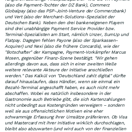
(also die Payment-Tochter der DZ Bank), Commerz
Globalpay (also das PSP-Joint-Venture der Commerzbank)
und Vert (also der Merchant-Solutions-Spezialist der
Deutschen Bank). Neben den drei bankeneigenen Playern
sind drei unabhängige Payment Service Provider bzw.
Terminal-Spezialisten am Start, nämlich Unzer, SumUp und
Flatpay. Dagegen fehlen Payone (also der Sparkassen-
Acquirer) und Nexi (also die frühere Concardis), wie der
"Botschafter" der Kampagne, Payment-Vorkämpfer Marcus
Mosen, gegenüber Finanz-Szene bestätigt. "Wir gehen
allerdings davon aus, dass sich in einer zweiten Welle
weitere relevante Akteure der Initiative anschließen
werden." Das Kalkül von "Deutschland zahlt digital" dürfte
darauf hinauslaufen, dass Händler, wenn sie einmal ein
Bezahl-Terminal angeschafft haben, es auch nicht mehr
abschaffen. Wobei es natürlich insbesondere in der
Gastronomie auch Betriebe gibt, die sich Kartenzahlungen
nicht unbedingt aus Kostengründen verweigern – sondern
weil sie aus offensichtlichen Motiven eine eher
schwammige Erfassung ihrer Umsätze präferieren. Ob Visa
und Mastercard mit ihrer Initiative wirklich durchschlagen,
bleibt also abzuwarten (und wird auch von der finanziellen