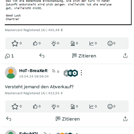
Mastercard Registered (A) | 455,49 $
0
0
0
0
0
0
1
Zitieren
HoT-BreaKeR
0
19.04.24 08:59:34
Versteht jemand den Abverkauf?
Mastercard Registered (A) | 423,55 €
0
0
0
0
0
0
Zitieren
SchubiOL