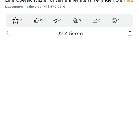
Eine Übersicht aller Unternehmenstermine finden Sie
hier
.
Mastercard Registered (A) | 472,35 €
0
0
0
0
0
0
Zitieren