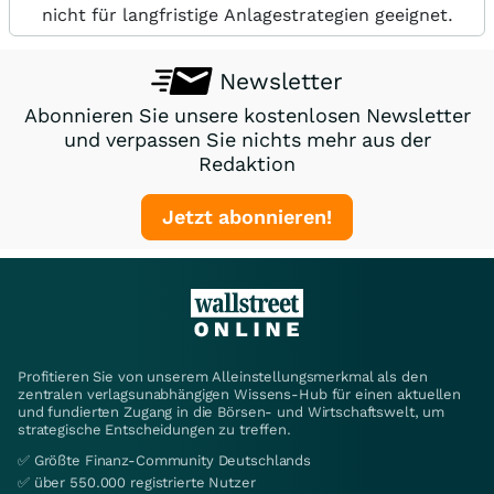
nicht für langfristige Anlagestrategien geeignet.
Newsletter
Abonnieren Sie unsere kostenlosen Newsletter
und verpassen Sie nichts mehr aus der
Redaktion
Jetzt abonnieren!
Profitieren Sie von unserem Alleinstellungsmerkmal als den
zentralen verlagsunabhängigen Wissens-Hub für einen aktuellen
und fundierten Zugang in die Börsen- und Wirtschaftswelt, um
strategische Entscheidungen zu treffen.
✅ Größte Finanz-Community Deutschlands
✅ über 550.000 registrierte Nutzer