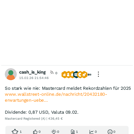
cash_is_king
0
15.02.26 21:54:46
So stark wie nie: Mastercard meldet Rekordzahlen für 2025
www.wallstreet-online.de/nachricht/20432180-
erwartungen-uebe…
Dividende: 0,87 USD, Valuta 09.02.
Mastercard Registered (A) | 436,45 €
1
0
0
1
0
0