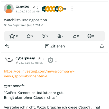
Gustl24
0
11.09.25 22:21:46
Watchlist-Tradingposition
GoPro Registered (A) | 1,751 €
0
0
0
0
0
0
Zitieren
cyberpussy
0
28.08.25 13:08:11
https://de.investing.com/news/company-
news/goproabonnenten-l…
@stetamofe
"GoPro-Kamera selbst ist sehr gut.
Bringt aber ohne Cloud nichts "
Verstehe ich nicht. Wozu brauche ich diese Cloud? ...hat