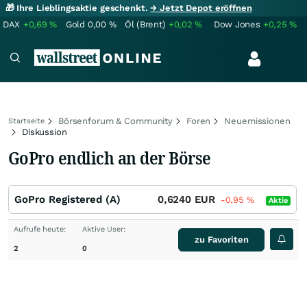
🎁 Ihre Lieblingsaktie geschenkt.
→ Jetzt Depot eröffnen
DAX
+0,69
%
Gold
0,00
%
Öl (Brent)
+0,02
%
Dow Jones
+0,25
%
Börsenforum & Community
Foren
Neuemissionen
Startseite
Diskussion
GoPro endlich an der Börse
GoPro Registered (A)
0,6240
EUR
-0,95
%
Aktie
Aufrufe heute:
Aktive User:
zu Favoriten
2
0