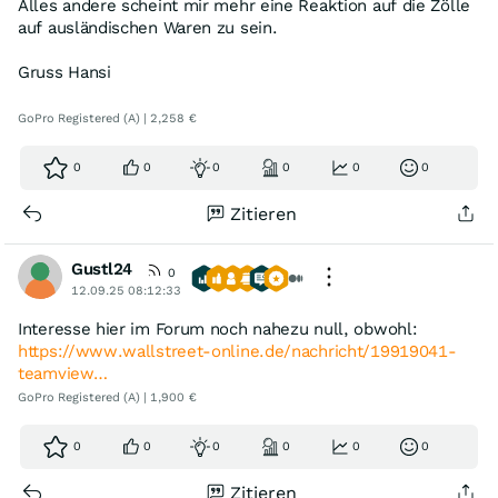
Alles andere scheint mir mehr eine Reaktion auf die Zölle
auf ausländischen Waren zu sein.
Gruss Hansi
GoPro Registered (A) | 2,258 €
0
0
0
0
0
0
Zitieren
Gustl24
0
12.09.25 08:12:33
Interesse hier im Forum noch nahezu null, obwohl:
https://www.wallstreet-online.de/nachricht/19919041-
teamview…
GoPro Registered (A) | 1,900 €
0
0
0
0
0
0
Zitieren