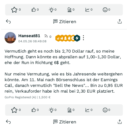
0
0
0
0
0
0
Zitieren
Hanseat81
0
04.05.26 08:49:08
Vermutlich geht es noch bis 2,70 Dollar rauf, so meine
Hoffnung. Dann könnte es abprallen auf 1,00-1,30 Dollar,
ehe der Run in Richtung 6$ geht.
Nur meine Vermutung, wie es bis Jahresende weitergehen
könnte. Am 11. Mai nach Börsenschluss ist der Earnings
Call, danach vermutlich "Sell the News"... Bin zu 0,95 EUR
rein, Verkauforder habe ich mal bei 2,30 EUR platziert.
GoPro Registered (A) | 1,500 €
0
0
0
0
0
0
Zitieren