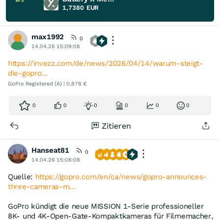
1,7380
EUR
max1992
0
14.04.26 15:09:08
https://invezz.com/de/news/2026/04/14/warum-steigt-
die-gopro…
GoPro Registered (A) | 0,976 €
0
0
0
0
0
0
Zitieren
Hanseat81
0
14.04.26 15:08:08
Quelle:
https://gopro.com/en/ca/news/gopro-announces-
three-cameras-m…
GoPro kündigt die neue MISSION 1-Serie professioneller
8K- und 4K-Open-Gate-Kompaktkameras für Filmemacher,