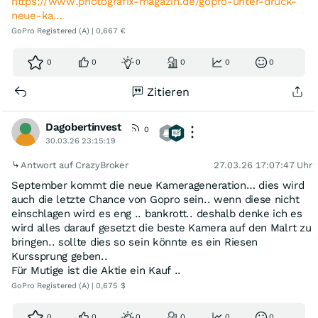
https://www.photografix-magazin.de/gopro-unter-druck-
neue-ka…
GoPro Registered (A) | 0,667 €
0
0
0
0
0
0
Zitieren
Dagobertinvest
0
30.03.26 23:15:19
Antwort auf CrazyBroker
27.03.26 17:07:47 Uhr
September kommt die neue Kamerageneration… dies wird
auch die letzte Chance von Gopro sein.. wenn diese nicht
einschlagen wird es eng .. bankrott.. deshalb denke ich es
wird alles darauf gesetzt die beste Kamera auf den Malrt zu
bringen.. sollte dies so sein könnte es ein Riesen
Kurssprung geben..
Für Mutige ist die Aktie ein Kauf ..
GoPro Registered (A) | 0,675 $
0
0
0
0
0
0