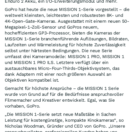
Enduro 2 Akku, ein I/O-Erweiterungsmodul und mehr.
GoPro hat heute die neue MISSION 1-Serie vorgestellt – die
weltweit kleinsten, leichtesten und robustesten 8K- und
4K-Open-Gate-Kameras. Ausgestattet mit einem neuen 50-
Megapixel-1-Zoll-Sensor und GoPros neuem,
hocheffizienten GP3-Prozessor, bieten die Kameras der
MISSION 1-Serie branchenführende Auflösungen, Bildraten,
Laufzeiten und Wärmeleistung für höchste Zuverlässigkeit
selbst unter härtesten Bedingungen. Die neue Serie
umfasst drei Kameramodelle: MISSION 1 PRO, MISSION 1
und MISSION 1 PRO ILS. Letztere verfügt über ein
austauschbares Micro-Four-Thirds-Objektivsystem, das
dank Adaptern mit einer noch größeren Auswahl an
Objektiven kompatibel ist.
Gemacht für höchste Ansprüche – die MISSION 1 Serie
wurde von Grund auf für die Bedürfnisse anspruchsvoller
Filmemacher und Kreativer entwickelt. Egal, was Sie
vorhaben, GoPro.
„Die MISSION 1-Serie setzt neue Maßstäbe in Sachen
Leistung für kostengünstige, kompakte Kinokameras“, so
Nicholas Woodman, Gründer und CEO von GoPro. „Unsere