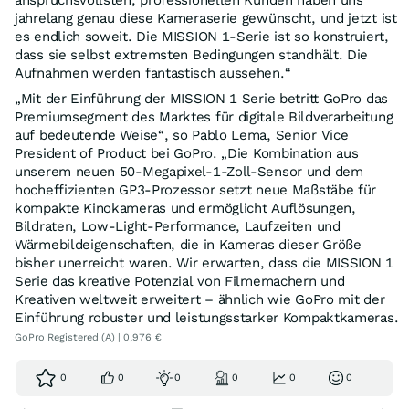
anspruchsvollsten, professionellen Kunden haben uns
jahrelang genau diese Kameraserie gewünscht, und jetzt ist
es endlich soweit. Die MISSION 1-Serie ist so konstruiert,
dass sie selbst extremsten Bedingungen standhält. Die
Aufnahmen werden fantastisch aussehen.“
„Mit der Einführung der MISSION 1 Serie betritt GoPro das
Premiumsegment des Marktes für digitale Bildverarbeitung
auf bedeutende Weise“, so Pablo Lema, Senior Vice
President of Product bei GoPro. „Die Kombination aus
unserem neuen 50-Megapixel-1-Zoll-Sensor und dem
hocheffizienten GP3-Prozessor setzt neue Maßstäbe für
kompakte Kinokameras und ermöglicht Auflösungen,
Bildraten, Low-Light-Performance, Laufzeiten und
Wärmebildeigenschaften, die in Kameras dieser Größe
bisher unerreicht waren. Wir erwarten, dass die MISSION 1
Serie das kreative Potenzial von Filmemachern und
Kreativen weltweit erweitert – ähnlich wie GoPro mit der
Einführung robuster und leistungsstarker Kompaktkameras.
GoPro Registered (A) | 0,976 €
0
0
0
0
0
0