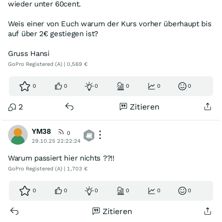
wieder unter 60cent.
Weis einer von Euch warum der Kurs vorher überhaupt bis
auf über 2€ gestiegen ist?
Gruss Hansi
GoPro Registered (A) | 0,569 €
0
0
0
0
0
0
2
Zitieren
YM38
0
29.10.25 22:22:24
Warum passiert hier nichts ??!!
GoPro Registered (A) | 1,703 €
0
0
0
0
0
0
Zitieren