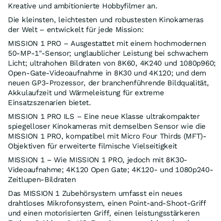
Kreative und ambitionierte Hobbyfilmer an.
Die kleinsten, leichtesten und robustesten Kinokameras
der Welt – entwickelt für jede Mission:
MISSION 1 PRO – Ausgestattet mit einem hochmodernen
50-MP-1"-Sensor; unglaublicher Leistung bei schwachem
Licht; ultrahohen Bildraten von 8K60, 4K240 und 1080p960;
Open-Gate-Videoaufnahme in 8K30 und 4K120; und dem
neuen GP3-Prozessor, der branchenführende Bildqualität,
Akkulaufzeit und Wärmeleistung für extreme
Einsatzszenarien bietet.
MISSION 1 PRO ILS – Eine neue Klasse ultrakompakter
spiegelloser Kinokameras mit demselben Sensor wie die
MISSION 1 PRO, kompatibel mit Micro Four Thirds (MFT)-
Objektiven für erweiterte filmische Vielseitigkeit
MISSION 1 – Wie MISSION 1 PRO, jedoch mit 8K30-
Videoaufnahme; 4K120 Open Gate; 4K120- und 1080p240-
Zeitlupen-Bildraten
Das MISSION 1 Zubehörsystem umfasst ein neues
drahtloses Mikrofonsystem, einen Point-and-Shoot-Griff
und einen motorisierten Griff, einen leistungsstärkeren