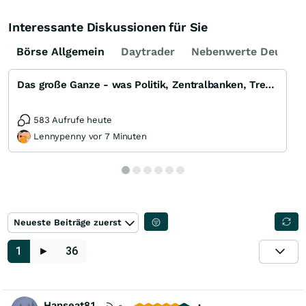
Interessante Diskussionen für Sie
Börse Allgemein
Daytrader
Nebenwerte Deutsch
Das große Ganze - was Politik, Zentralbanken, Trends, Medien und Gesellschaft mit Aktien, Rohstoffen
583 Aufrufe heute
Lennypenny vor 7 Minuten
Neueste Beiträge zuerst
1
►
36
Hanseat81