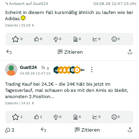
Antwort auf Gustl24
04.08.26 12:47:15 Uhr
Scheint in diesem Fall kursmäßig ähnlich zu laufen wie bei
Adidas.
Zalando | 25,05 €
0
0
0
0
0
0
Zitieren
Gustl24
0
04.08.26 12:47:15
Trading Kauf bei 24,2€ - die 24€ hält bis jetzt im
Tagesverlauf, mal schauen ob es mit den Amis so bleibt,
ansonsten 2.Position…
Zalando | 24,51 €
1
1
0
0
0
0
2
Zitieren