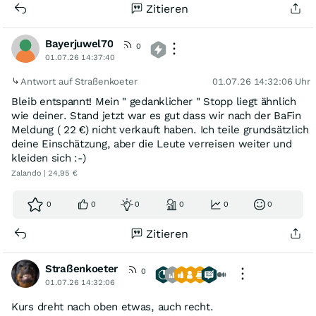
Konsumtitel ab. Tonis bleibt im Depot, da die global
Zitieren
agieren und das Produkt den Markt erobert. Zalando sind
halt Klamotten. Hoffe dass auch Zalando bleibt, glaube
Bayerjuwel70
es aber ehr nicht. Das Tagesminus ist nicht mehr weit
0
01.07.26 14:37:40
weg von meinem Stop.
Antwort auf Straßenkoeter
01.07.26 14:32:06 Uhr
Bleib entspannt! Mein " gedanklicher " Stopp liegt ähnlich
wie deiner. Stand jetzt war es gut dass wir nach der BaFin
Meldung ( 22 €) nicht verkauft haben. Ich teile grundsätzlich
deine Einschätzung, aber die Leute verreisen weiter und
kleiden sich :-)
Zalando | 24,95 €
0
0
0
0
0
0
Zitieren
Straßenkoeter
0
01.07.26 14:32:06
Kurs dreht nach oben etwas, auch recht.