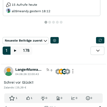
15 Aufrufe heute
alltimeandy gestern 18:12
Neueste Beiträge zuerst
1
►
178
LangerMannausMUC
0
04.08.26 22:00:43
Schrei vor Glück!!
Zalando | 25,39 €
1
1
0
0
0
0