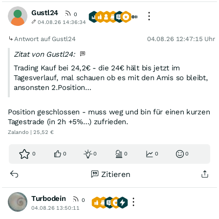
Gustl24
0
04.08.26 14:36:34
Antwort auf Gustl24
04.08.26 12:47:15 Uhr
Zitat von Gustl24:
Trading Kauf bei 24,2€ - die 24€ hält bis jetzt im
Tagesverlauf, mal schauen ob es mit den Amis so bleibt,
ansonsten 2.Position…
Position geschlossen - muss weg und bin für einen kurzen
Tagestrade (in 2h +5%…) zufrieden.
Zalando | 25,52 €
0
0
0
0
0
0
Zitieren
Turbodein
0
04.08.26 13:50:11