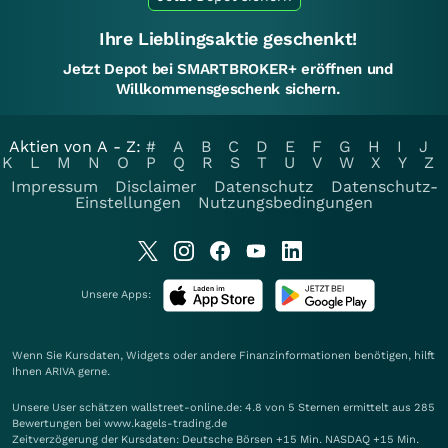
Ihre Lieblingsaktie geschenkt!
Jetzt Depot bei SMARTBROKER+ eröffnen und
Willkommensgeschenk sichern.
Aktien von A - Z:
#
A
B
C
D
E
F
G
H
I
J
K
L
M
N
O
P
Q
R
S
T
U
V
W
X
Y
Z
Impressum
Disclaimer
Datenschutz
Datenschutz-
Einstellungen
Nutzungsbedingungen
Unsere Apps:
Wenn Sie Kursdaten, Widgets oder andere Finanzinformationen benötigen, hilft
Ihnen
ARIVA
gerne.
Unsere User schätzen wallstreet-online.de: 4.8 von 5 Sternen ermittelt aus 285
Bewertungen bei www.kagels-trading.de
Zeitverzögerung der Kursdaten: Deutsche Börsen +15 Min. NASDAQ +15 Min.