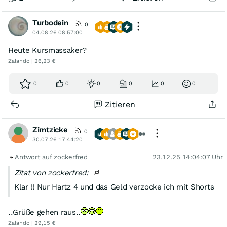
Turbodein
0
04.08.26 08:57:00
Heute Kursmassaker?
Zalando | 26,23 €
0
0
0
0
0
0
Zitieren
Zimtzicke
0
30.07.26 17:44:20
Antwort auf zockerfred
23.12.25 14:04:07 Uhr
Zitat von zockerfred:
Klar !! Nur Hartz 4 und das Geld verzocke ich mit Shorts
..Grüße gehen raus..
Zalando | 29,15 €