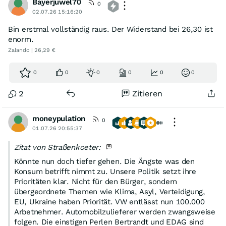
Bayerjuwel70
0
02.07.26 15:16:20
Bin erstmal vollständig raus. Der Widerstand bei 26,30 ist
enorm.
Zalando | 26,29 €
0
0
0
0
0
0
2
Zitieren
moneypulation
0
01.07.26 20:55:37
Zitat von Straßenkoeter:
Könnte nun doch tiefer gehen. Die Ängste was den
Konsum betrifft nimmt zu. Unsere Politik setzt ihre
Prioritäten klar. Nicht für den Bürger, sondern
übergeordnete Themen wie Klima, Asyl, Verteidigung,
EU, Ukraine haben Priorität. VW entlässt nun 100.000
Arbetnehmer. Automobilzulieferer werden zwangsweise
folgen. Die einstigen Perlen Bertrandt und EDAG sind