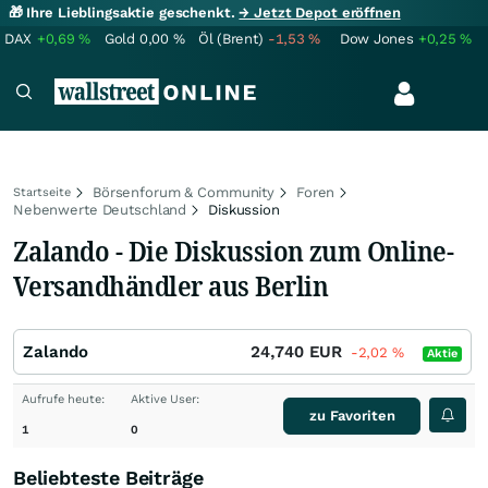
🎁 Ihre Lieblingsaktie geschenkt.
→ Jetzt Depot eröffnen
DAX
+0,69
%
Gold
0,00
%
Öl (Brent)
-1,53
%
Dow Jones
+0,25
%
Börsenforum & Community
Foren
Startseite
Nebenwerte Deutschland
Diskussion
Zalando - Die Diskussion zum Online-
Versandhändler aus Berlin
Zalando
24,740
EUR
-2,02
%
Aktie
Aufrufe heute:
Aktive User:
zu Favoriten
1
0
Beliebteste Beiträge