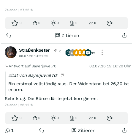
abwärts.
Zalando | 27,26 €
0
0
0
0
0
0
quod errat demon.
Zitieren
Straßenkoeter
0
08.07.26 14:21:29
Antwort auf Bayerjuwel70
02.07.26 15:16:20 Uhr
Zitat von Bayerjuwel70:
Bin erstmal vollständig raus. Der Widerstand bei 26,30 ist
enorm.
Sehr klug. Die Börse dürfte jetzt korrigieren.
Zalando | 26,12 €
0
0
0
0
0
0
1
Zitieren