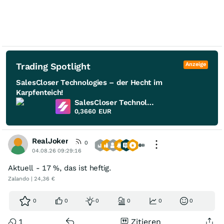
Trading Spotlight
Anzeige
SalesCloser Technologies – der Hecht im
Karpfenteich!
SalesCloser Technologies
0,3660
EUR
RealJoker
0
04.08.26 09:29:16
Aktuell - 17 %, das ist heftig.
Zalando | 24,36 €
0
0
0
0
0
0
1
Zitieren