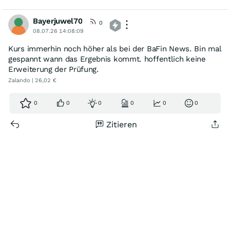
Bayerjuwel70
0
08.07.26 14:08:09
Kurs immerhin noch höher als bei der BaFin News. Bin mal
gespannt wann das Ergebnis kommt. hoffentlich keine
Erweiterung der Prüfung.
Zalando | 26,02 €
0
0
0
0
0
0
Zitieren