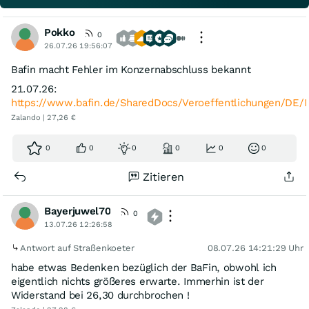
Pokko
0
26.07.26 19:56:07
Bafin macht Fehler im Konzernabschluss bekannt
21.07.26:
https://www.bafin.de/SharedDocs/Veroeffentlichungen/DE
Zalando | 27,26 €
0
0
0
0
0
0
Zitieren
Bayerjuwel70
0
13.07.26 12:26:58
Antwort auf Straßenkoeter
08.07.26 14:21:29 Uhr
habe etwas Bedenken bezüglich der BaFin, obwohl ich
eigentlich nichts größeres erwarte. Immerhin ist der
Widerstand bei 26,30 durchbrochen !