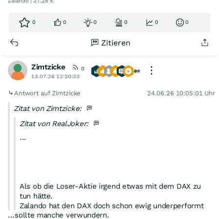
Zalando | 27,28 €
0
0
0
0
0
0
Zitieren
Zimtzicke
0
13.07.26 12:20:33
Antwort auf Zimtzicke
24.06.26 10:05:01 Uhr
Zitat von Zimtzicke:
Zitat von RealJoker:
...
Als ob die Loser-Aktie irgend etwas mit dem DAX zu
tun hätte.
Zalando hat den DAX doch schon ewig underperformt
...sollte manche verwundern.
und nachdem die 20 € gefallen sind geht´s weiter