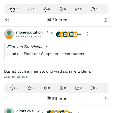
0
0
0
0
0
0
Zitieren
moneypulation
0
27.07.26 11:12:05
Zitat von Zimtzicke:
..und die Front der Skeptiker ist verstummt
Das ist doch immer so, und wird sich nie ändern.
Zalando | 28,46 €
0
0
0
0
0
0
Zitieren
Zimtzicke
0