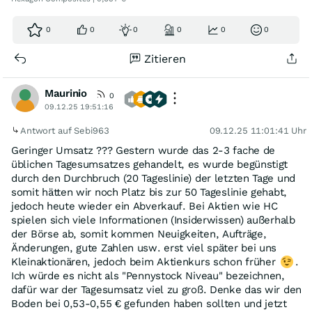
0
0
0
0
0
0
Zitieren
Maurinio
0
09.12.25 19:51:16
Antwort auf Sebi963
09.12.25 11:01:41 Uhr
Geringer Umsatz ??? Gestern wurde das 2-3 fache de
üblichen Tagesumsatzes gehandelt, es wurde begünstigt
durch den Durchbruch (20 Tageslinie) der letzten Tage und
somit hätten wir noch Platz bis zur 50 Tageslinie gehabt,
jedoch heute wieder ein Abverkauf. Bei Aktien wie HC
spielen sich viele Informationen (Insiderwissen) außerhalb
der Börse ab, somit kommen Neuigkeiten, Aufträge,
Änderungen, gute Zahlen usw. erst viel später bei uns
Kleinaktionären, jedoch beim Aktienkurs schon früher
.
Ich würde es nicht als "Pennystock Niveau" bezeichnen,
dafür war der Tagesumsatz viel zu groß. Denke das wir den
Boden bei 0,53-0,55 € gefunden haben sollten und jetzt