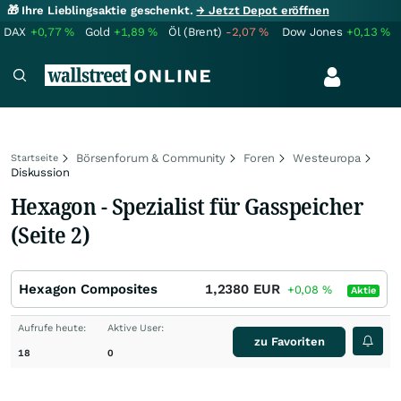
🎁 Ihre Lieblingsaktie geschenkt.
→ Jetzt Depot eröffnen
DAX
+0,77
%
Gold
+1,89
%
Öl (Brent)
-2,07
%
Dow Jones
+0,13
%
Börsenforum & Community
Foren
Westeuropa
Startseite
Diskussion
Hexagon - Spezialist für Gasspeicher
(Seite 2)
Hexagon Composites
1,2380
EUR
+0,08
%
Aktie
Aufrufe heute:
Aktive User:
zu Favoriten
18
0