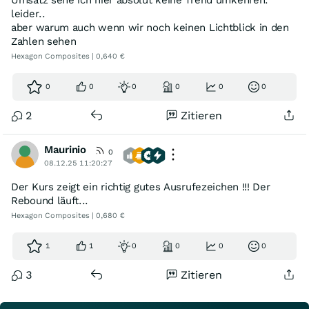
Umsatz sehe ich hier absolut keine Trend umkehren.
leider..
aber warum auch wenn wir noch keinen Lichtblick in den
Zahlen sehen
Hexagon Composites | 0,640 €
0
0
0
0
0
0
2
Zitieren
Maurinio
0
08.12.25 11:20:27
Der Kurs zeigt ein richtig gutes Ausrufezeichen !!! Der
Rebound läuft...
Hexagon Composites | 0,680 €
1
1
0
0
0
0
3
Zitieren