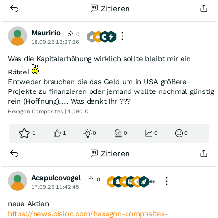
Zitieren
Maurinio
0
18.09.25 13:27:26
Was die Kapitalerhöhung wirklich sollte bleibt mir ein
Rätsel
Entweder brauchen die das Geld um in USA größere
Projekte zu finanzieren oder jemand wollte nochmal günstig
rein (Hoffnung).... Was denkt Ihr ???
Hexagon Composites | 1,090 €
1
1
0
0
0
0
Zitieren
Acapulcovogel
0
17.09.25 11:42:45
neue Aktien
https://news.cision.com/hexagon-composites-