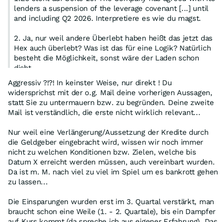
lenders a suspension of the leverage covenant [...] until
and including Q2 2026. Interpretiere es wie du magst.
2. Ja, nur weil andere Überlebt haben heißt das jetzt das
Hex auch überlebt? Was ist das für eine Logik? Natürlich
besteht die Möglichkeit, sonst wäre der Laden schon
dicht.
3. KapErhöhung geht schon noch. DA hab ich mich falsch
Aggressiv ?!?! In keinster Weise, nur direkt ! Du
ausgedrückt. Nur macht sie absolut keinen Sinn wie du
widersprichst mit der o.g. Mail deine vorherigen Aussagen,
auch schon schreibst
statt Sie zu untermauern bzw. zu begründen. Deine zweite
4. Ich bin leider auch noch investiert und hoffe auch
Mail ist verständlich, die erste nicht wirklich relevant...
weiterhin auf den Umschwung. Wird alles schön geredet
aber die Einsparungen haben in den letzen Monaten nicht
Nur weil eine Verlängerung/Aussetzung der Kredite durch
viel gebracht und jetzt sollen sie in den LETZTEN 6
die Geldgeber eingebracht wird, wissen wir noch immer
Monaten greifen? Ich wünsche uns allen viel Glück
nicht zu welchen Konditionen bzw. Zielen, welche bis
Datum X erreicht werden müssen, auch vereinbart wurden.
Da ist m. M. nach viel zu viel im Spiel um es bankrott gehen
zu lassen...
Die Einsparungen wurden erst im 3. Quartal verstärkt, man
braucht schon eine Weile (1. - 2. Quartale), bis ein Dampfer
auf Kurs kommt (da spreche ich aus eigener Erfahrung). Das