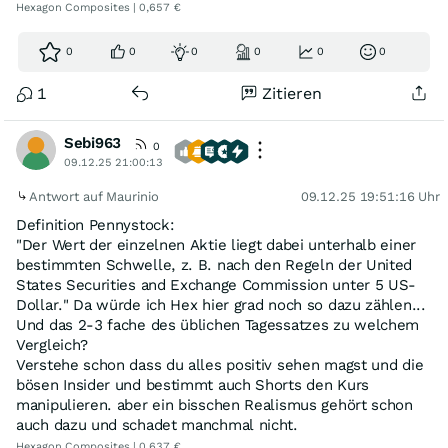
Hexagon Composites | 0,657 €
0
0
0
0
0
0
1
Zitieren
Sebi963
0
09.12.25 21:00:13
Antwort auf Maurinio
09.12.25 19:51:16 Uhr
Definition Pennystock:
"Der Wert der einzelnen Aktie liegt dabei unterhalb einer
bestimmten Schwelle, z. B. nach den Regeln der United
States Securities and Exchange Commission unter 5 US-
Dollar." Da würde ich Hex hier grad noch so dazu zählen...
Und das 2-3 fache des üblichen Tagessatzes zu welchem
Vergleich?
Verstehe schon dass du alles positiv sehen magst und die
bösen Insider und bestimmt auch Shorts den Kurs
manipulieren. aber ein bisschen Realismus gehört schon
auch dazu und schadet manchmal nicht.
Hexagon Composites | 0,637 €