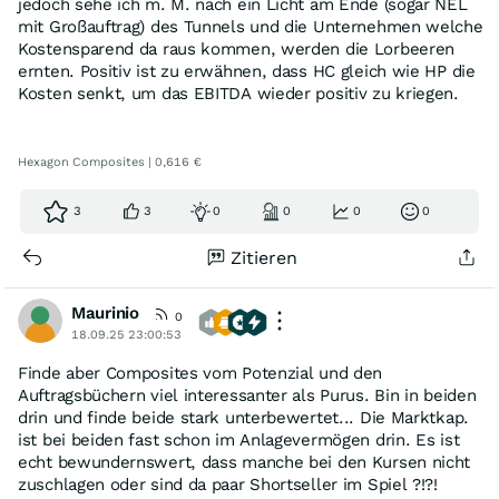
jedoch sehe ich m. M. nach ein Licht am Ende (sogar NEL
mit Großauftrag) des Tunnels und die Unternehmen welche
Kostensparend da raus kommen, werden die Lorbeeren
ernten. Positiv ist zu erwähnen, dass HC gleich wie HP die
Kosten senkt, um das EBITDA wieder positiv zu kriegen.
Hexagon Composites | 0,616 €
3
3
0
0
0
0
Zitieren
Maurinio
0
18.09.25 23:00:53
Finde aber Composites vom Potenzial und den
Auftragsbüchern viel interessanter als Purus. Bin in beiden
drin und finde beide stark unterbewertet... Die Marktkap.
ist bei beiden fast schon im Anlagevermögen drin. Es ist
echt bewundernswert, dass manche bei den Kursen nicht
zuschlagen oder sind da paar Shortseller im Spiel ?!?!