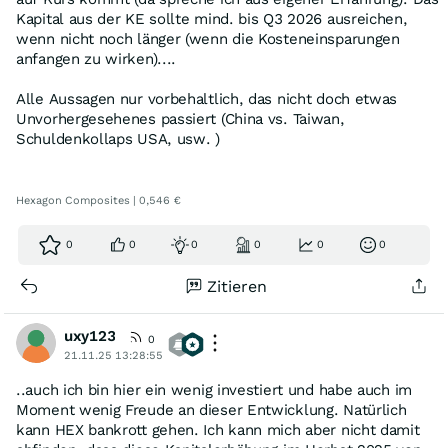
Kapital aus der KE sollte mind. bis Q3 2026 ausreichen,
wenn nicht noch länger (wenn die Kosteneinsparungen
anfangen zu wirken)....
Alle Aussagen nur vorbehaltlich, das nicht doch etwas
Unvorhergesehenes passiert (China vs. Taiwan,
Schuldenkollaps USA, usw. )
Hexagon Composites | 0,546 €
0
0
0
0
0
0
Zitieren
uxy123
0
21.11.25 13:28:55
..auch ich bin hier ein wenig investiert und habe auch im
Moment wenig Freude an dieser Entwicklung. Natürlich
kann HEX bankrott gehen. Ich kann mich aber nicht damit