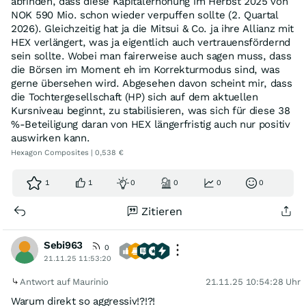
abfinden, dass diese Kapitalerhöhung im Herbst 2025 von
NOK 590 Mio. schon wieder verpuffen sollte (2. Quartal
2026). Gleichzeitig hat ja die Mitsui & Co. ja ihre Allianz mit
HEX verlängert, was ja eigentlich auch vertrauensfördernd
sein sollte. Wobei man fairerweise auch sagen muss, dass
die Börsen im Moment eh im Korrekturmodus sind, was
gerne übersehen wird. Abgesehen davon scheint mir, dass
die Tochtergesellschaft (HP) sich auf dem aktuellen
Kursniveau beginnt, zu stabilisieren, was sich für diese 38
%-Beteiligung daran von HEX längerfristig auch nur positiv
auswirken kann.
Hexagon Composites | 0,538 €
1
1
0
0
0
0
Zitieren
Sebi963
0
21.11.25 11:53:20
Antwort auf Maurinio
21.11.25 10:54:28 Uhr
Warum direkt so aggressiv!?!?!