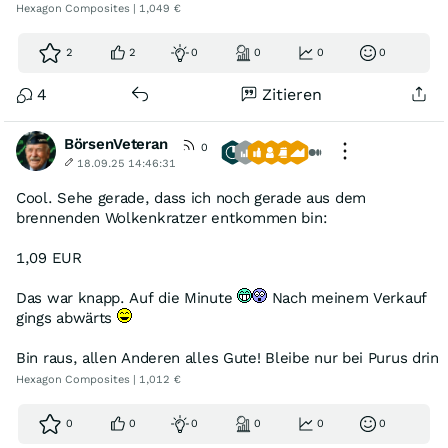
Hexagon Composites | 1,049 €
2
2
0
0
0
0
4
Zitieren
BörsenVeteran
0
18.09.25 14:46:31
Cool. Sehe gerade, dass ich noch gerade aus dem
brennenden Wolkenkratzer entkommen bin:
1,09 EUR
Das war knapp. Auf die Minute
Nach meinem Verkauf
gings abwärts
Bin raus, allen Anderen alles Gute! Bleibe nur bei Purus drin
Hexagon Composites | 1,012 €
0
0
0
0
0
0