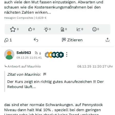
auch viele den Mut fassen einzusteigen. Abwarten und
schauen wie die Kostensenkungsmaßnahmen bei den
nächsten Zahlen wirken...
Hexagon Composites | 0,629 €
0
0
0
0
0
0
1
Zitieren
Sebi963
0
09.12.25 11:01:41
Antwort auf Maurinio
08.12.25 11:20:27 Uhr
Zitat von Maurinio:
Der Kurs zeigt ein richtig gutes Ausrufezeichen !!! Der
Rebound läuft...
das sind eher normale Schwankungen. auf Pennystock
Niveau dann halt Mal 10% . speziell bei dem geringen