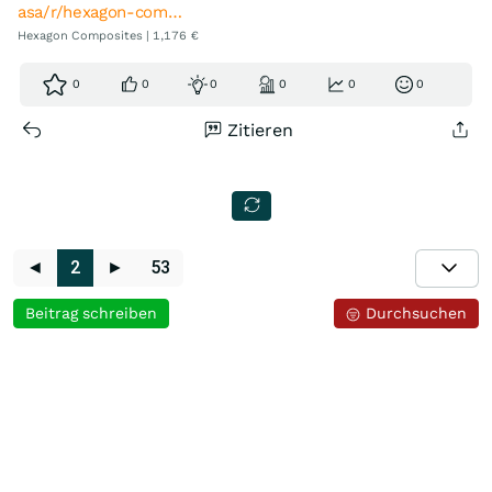
asa/r/hexagon-com…
Hexagon Composites | 1,176 €
0
0
0
0
0
0
Zitieren
◄
2
►
53
Beitrag schreiben
Durchsuchen