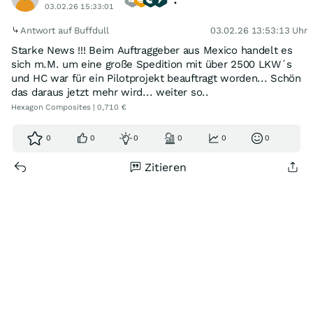
03.02.26 15:33:01
Antwort auf Buffdull
03.02.26 13:53:13 Uhr
Starke News !!! Beim Auftraggeber aus Mexico handelt es
sich m.M. um eine große Spedition mit über 2500 LKW´s
und HC war für ein Pilotprojekt beauftragt worden... Schön
das daraus jetzt mehr wird... weiter so..
Hexagon Composites | 0,710 €
0
0
0
0
0
0
Zitieren