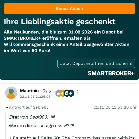
Bonus Aktion
Ihre Lieblingsaktie geschenkt
Alle Neukunden, die bis zum 31.08.2026 ein Depot bei
SMARTBROKER+ eröffnen, erhalten als
Willkommensgeschenk einen Anteil ausgewählter Aktien
im Wert von 50 Euro!
Jetzt Depot eröffnen und sichern!
Maurinio
0
22.11.25 21:25:08
Antwort auf Sebi963
21.11.25 11:53:20 Uhr
Zitat von Sebi963:
Warum direkt so aggressiv!?!?!
1.Es steht auf Seite 20: The Company has agreed with its