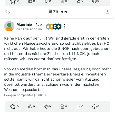
0
0
0
0
0
0
Zitieren
Maurinio
0
08.01.26 10:30:00
Keine Panik auf der .... ! Wir sind gerade erst in der ersten
wirklichen Handelswoche und so schlecht sieht es bei HC
nicht aus. Wir habe heute die 8 NOK nach oben gebrochen
und hätten das nächste Ziel bei rund 11 NOK, jedoch
müssen wir uns zuerst darüber festigen...
Von den Medien hört man das unsere Regierung doch mehr
in die Industrie (Thema erneuerbare Energie) investieren
sollte, damit wir da nicht schon wieder vom Ausland
überholt werden...mal schauen was in den nächsten
Wochen so passiert...
Hexagon Composites | 0,680 €
0
0
0
0
0
0