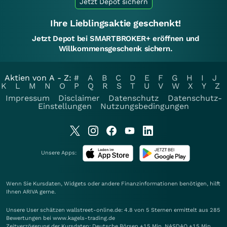
Jetzt Depot sichern
Ihre Lieblingsaktie geschenkt!
Jetzt Depot bei SMARTBROKER+ eröffnen und
Willkommensgeschenk sichern.
Aktien von A - Z:
#
A
B
C
D
E
F
G
H
I
J
K
L
M
N
O
P
Q
R
S
T
U
V
W
X
Y
Z
Impressum
Disclaimer
Datenschutz
Datenschutz-
Einstellungen
Nutzungsbedingungen
Unsere Apps:
Wenn Sie Kursdaten, Widgets oder andere Finanzinformationen benötigen, hilft
Ihnen
ARIVA
gerne.
Unsere User schätzen wallstreet-online.de: 4.8 von 5 Sternen ermittelt aus 285
Bewertungen bei www.kagels-trading.de
Zeitverzögerung der Kursdaten: Deutsche Börsen +15 Min. NASDAQ +15 Min.