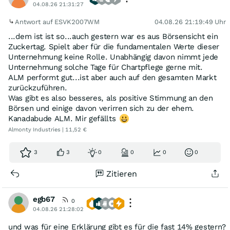
04.08.26 21:31:27
Antwort auf ESVK2007WM
04.08.26 21:19:49 Uhr
...dem ist ist so...auch gestern war es aus Börsensicht ein
Zuckertag. Spielt aber für die fundamentalen Werte dieser
Unternehmung keine Rolle. Unabhängig davon nimmt jede
Unternehmung solche Tage für Chartpflege gerne mit.
ALM performt gut...ist aber auch auf den gesamten Markt
zurückzuführen.
Was gibt es also besseres, als positive Stimmung an den
Börsen und einige davon verirren sich zu der ehem.
Kanadabude ALM. Mir gefällts
Almonty Industries | 11,52 €
3
3
0
0
0
0
Zitieren
egb67
0
04.08.26 21:28:02
und was für eine Erklärung gibt es für die fast 14% gestern?