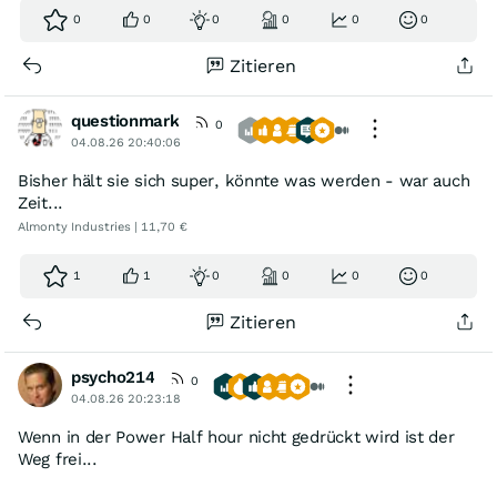
0
0
0
0
0
0
Zitieren
questionmark
0
04.08.26 20:40:06
Bisher hält sie sich super, könnte was werden - war auch
Zeit...
Almonty Industries | 11,70 €
1
1
0
0
0
0
Zitieren
psycho214
0
04.08.26 20:23:18
Wenn in der Power Half hour nicht gedrückt wird ist der
Weg frei...