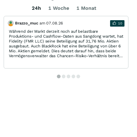
24h
1 Woche
1 Monat
Brazzo_muc
am
07.08.26
10
Während der Markt derzeit noch auf belastbare
Produktions- und Cashflow-Daten aus Sangdong wartet, hat
Fidelity (FMR LLC) seine Beteiligung auf 31,76 Mio. Aktien
ausgebaut. Auch BlackRock hat eine Beteiligung von über 6
Mio. Aktien gemeldet. Dies deutet darauf hin, dass beide
Vermögensverwalter das Chancen-Risiko-Verhältnis bereits
vor dem Vorliegen umfassender operativer Nachweise als
attraktiv einschätzen. Für viele Investoren kann ein solches
Engagement zweier weltweit führender institutioneller
Anleger ein bemerkenswertes Vertrauenssignal sein.