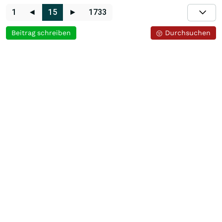
1
◄
15
►
1733
Beitrag schreiben
Durchsuchen