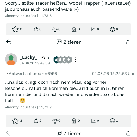
Soory.. sollte Trader heißen.. wobei Trapper (Fallensteller)
ja durchaus auch passend wäre :-)
Almonty Industries | 11,73 €
0
0
0
0
0
0
Zitieren
_Lucky_
0
04.08.26 19:49:09
Antwort auf brooker6996
04.08.26 19:29:53 Uhr
...na das klingt doch nach nem Plan, sag vorher
Bescheid...natürlich kommen die...und auch in 5 Jahren
kommen die und danach wieder und wieder...so ist das
halt...
Almonty Industries | 11,73 €
3
2
0
0
0
1
Zitieren