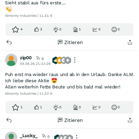
Sieht stabil aus fürs erste...
Almonty Industries | 11,51 €
4
3
0
1
0
0
Zitieren
zip00
0
04.08.26 21:33:29
Puh erst ma wieder raus und ab in den Urlaub. Danke ALM.
Ich liebe diese Aktie
Allen weiterhin Fette Beute und bis bald mal wieder!
Almonty Industries | 11,52 €
1
1
0
0
0
0
Zitieren
_Lucky_
0