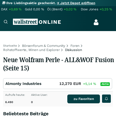
🎁 Ihre Lieblingsaktie geschenkt.
→ Jetzt Depot eröffnen
DAX
+0,69
%
Gold
0,00
%
Öl (Brent)
+0,02
%
Dow Jones
+0,25
%
Börsenforum & Community
Foren
Startseite
Rohstoffwerte, Minen und Explorer
Diskussion
Neue Wolfram Perle - ALL&WOF Fusion
(Seite 15)
Almonty Industries
12,270
EUR
+5,14
%
Aktie
Aufrufe heute:
Aktive User:
zu Favoriten
6.490
0
Beliebteste Beiträge