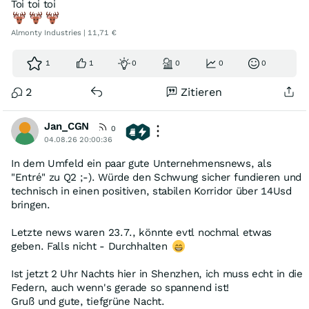
Toi toi toi
Almonty Industries | 11,71 €
1
1
0
0
0
0
2
Zitieren
Jan_CGN
0
04.08.26 20:00:36
In dem Umfeld ein paar gute Unternehmensnews, als
"Entré" zu Q2 ;-). Würde den Schwung sicher fundieren und
technisch in einen positiven, stabilen Korridor über 14Usd
bringen.
Letzte news waren 23.7., könnte evtl nochmal etwas
geben. Falls nicht - Durchhalten
Ist jetzt 2 Uhr Nachts hier in Shenzhen, ich muss echt in die
Federn, auch wenn's gerade so spannend ist!
Gruß und gute, tiefgrüne Nacht.