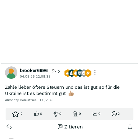
brooker6996
0
04.08.26 22:08:38
Zahle lieber öfters Steuern und das ist gut so für die
Ukraine ist es bestimmt gut
Almonty Industries | 11,51 €
2
0
0
0
0
2
Zitieren