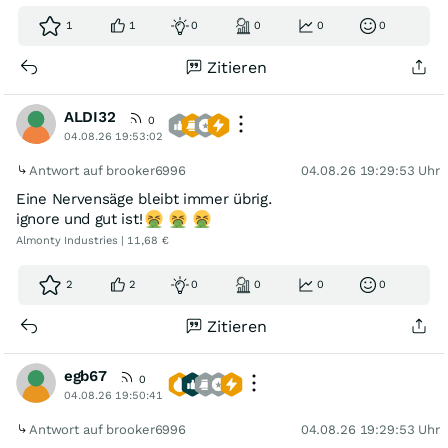
1
1
0
0
0
0
Zitieren
ALDI32
0
04.08.26 19:53:02
Antwort auf brooker6996
04.08.26 19:29:53 Uhr
Eine Nervensäge bleibt immer übrig.
ignore und gut ist!
Almonty Industries | 11,68 €
2
2
0
0
0
0
Zitieren
egb67
0
04.08.26 19:50:41
Antwort auf brooker6996
04.08.26 19:29:53 Uhr