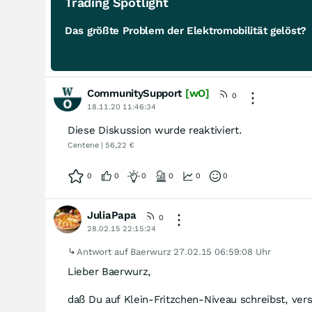
Trading Spotlight
Das größte Problem der Elektromobilität gelöst?
CommunitySupport
[wO]
0
18.11.20 11:46:34
Diese Diskussion wurde reaktiviert.
Centene | 56,22 €
0
0
0
0
0
0
JuliaPapa
0
28.02.15 22:15:24
Antwort auf Baerwurz
27.02.15 06:59:08 Uhr
Lieber Baerwurz,
daß Du auf Klein-Fritzchen-Niveau schreibst, vers