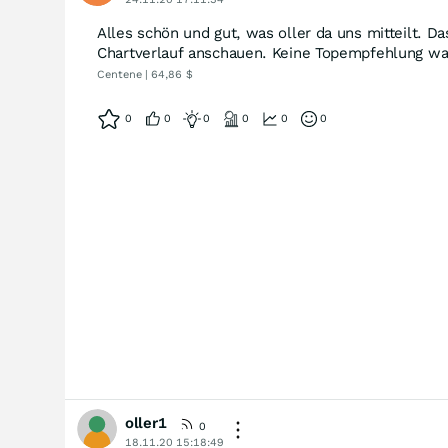
Alles schön und gut, was oller da uns mitteilt. Da
Chartverlauf anschauen. Keine Topempfehlung wa
Centene | 64,86 $
0
0
0
0
0
0
oller1
0
18.11.20 15:18:49