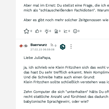
Aber mal im Ernst: Du stellst eine Frage, die ich
mich als "schlauscheißenden Fachidioten". Warum
Aber es gibt noch mehr solcher Zeitgenossen wie D
0
0
0
0
0
0
Baerwurz
0
27.02.15 06:59:08
Liebe JuliaPapa,
ja, ich schrieb wie Klein Fritzchen sich das wohl 
das hast Du sehr trefflich erkannt. Mein Komplim
Und die Schreibe hatte auch einen Grund:
Klein Fritzchen sollte schließlich verstehen was i
Zehn Computer die sich "unterhalten" hälts Du off
recht stattliche Anzahl und fürchtest das dadurc
babylonische Sprachgewirr, oder wie?