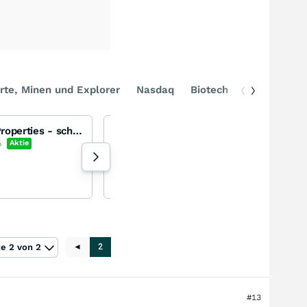
rte, Minen und Explorer
Nasdaq
Biotech
DAX
Innovative Industrial Properties - schöne Entwicklung
Edenred guter Langläufer
Edenred Bearer and /or registered shares
%
Aktie
+0,10
%
Aktie
130 Aufrufe heute
r84r gestern 11:01
te 2 von 2
◄
2
#13