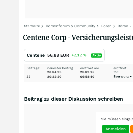
Börsenforum & Community
Foren
Börse -
Startseite
Centene Corp - Versicherungsleist
Centene
56,88
EUR
+2,12
%
Aktie
Beiträge:
neuester Beitrag
eröffnet am
eröffnet
von
28.04.26
26.02.15
Baerwurz
33
20:22:20
06:58:40
Beitrag zu dieser Diskussion schreiben
Sie müssen eingel
Anmelden