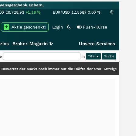
mensgeschenk sichern.
00
29.728,93
+1,18
%
EUR/USD
1,15587
0,00
%
Aktie geschenkt!
Login
Push-Kurse
zins
Broker-Magazin ✨
Unsere Services
e
in
Titel
r Markt noch immer nur die Hälfte der Story?
+++
Anzeige