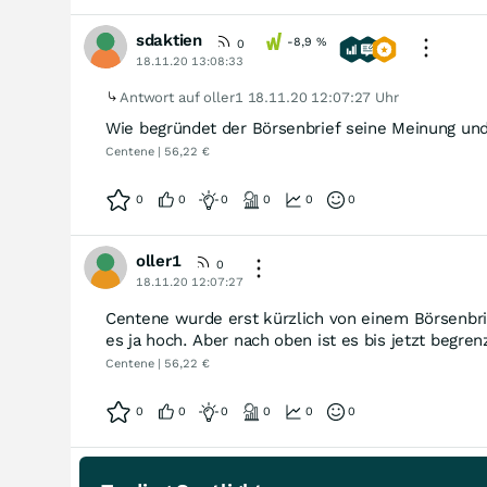
sdaktien
-8,9
%
0
18.11.20 13:08:33
Antwort auf oller1
18.11.20 12:07:27 Uhr
Wie begründet der Börsenbrief seine Meinung un
Centene | 56,22 €
0
0
0
0
0
0
oller1
0
18.11.20 12:07:27
Centene wurde erst kürzlich von einem Börsenbrie
es ja hoch. Aber nach oben ist es bis jetzt begrenz
Centene | 56,22 €
0
0
0
0
0
0