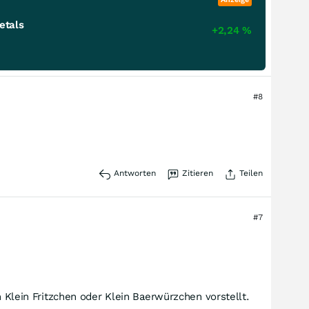
etals
+2,24
%
#8
Antworten
Zitieren
Teilen
#7
h Klein Fritzchen oder Klein Baerwürzchen vorstellt.