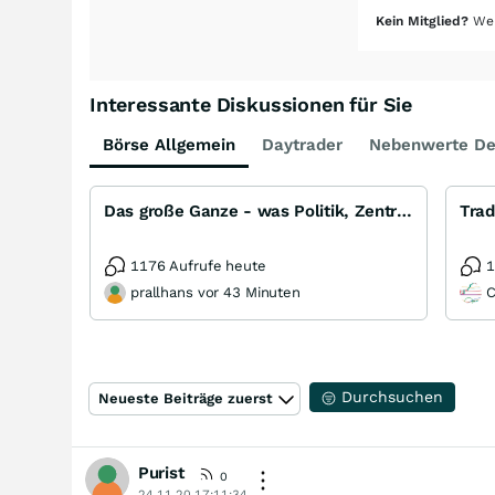
Kein Mitglied?
Wer
Interessante Diskussionen für Sie
Börse Allgemein
Daytrader
Nebenwerte De
Das große Ganze - was Politik, Zentralbanken, Trends, Medien und Gesellschaft mit Aktien, Rohstoffen
Trad
1176 Aufrufe heute
1
prallhans vor 43 Minuten
C
Durchsuchen
Neueste Beiträge zuerst
Purist
0
24.11.20 17:11:34