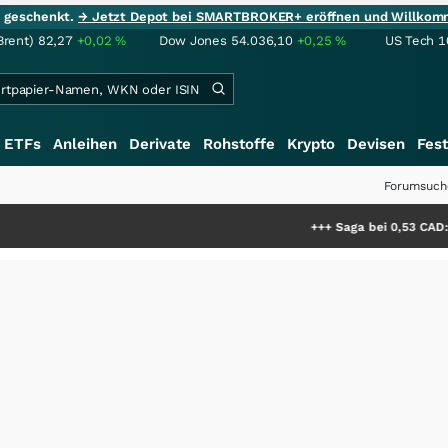
ie geschenkt.
→ Jetzt Depot bei SMARTBROKER+ eröffnen und Willkom
Brent)
82,27
+0,02
%
Dow Jones
54.036,10
+0,25
%
US Tech 1
ETFs
Anleihen
Derivate
Rohstoffe
Krypto
Devisen
Fest
Forumsuch
+++
Saga bei 0,53 CAD: Bewertet de