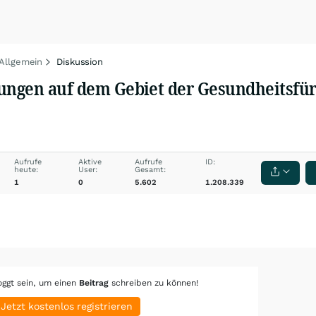
 Allgemein
Diskussion
ungen auf dem Gebiet der Gesundheitsfürs
Aufrufe
Aktive
Aufrufe
ID:
heute:
User:
Gesamt:
1
0
5.602
1.208.339
oggt sein, um einen
Beitrag
schreiben zu können!
Jetzt kostenlos registrieren