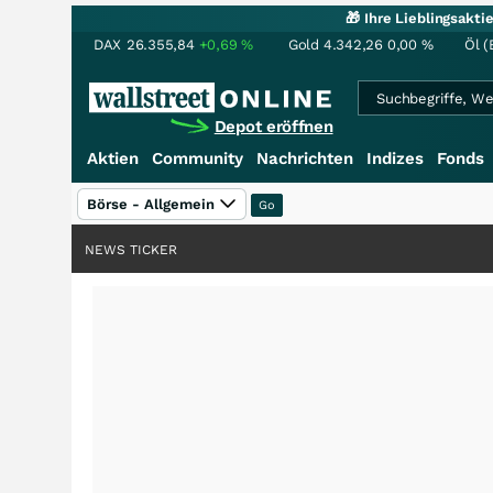
🎁 Ihre Lieblingsakt
DAX
26.355,84
+0,69
%
Gold
4.342,26
0,00
%
Öl (
Depot eröffnen
Aktien
Community
Nachrichten
Indizes
Fonds
Börse - Allgemein
NEWS TICKER