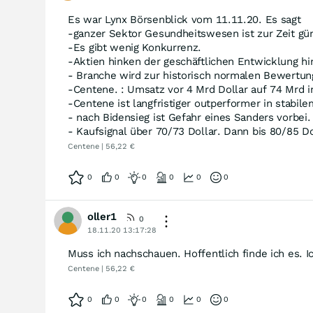
Es war Lynx Börsenblick vom 11.11.20. Es sagt
-ganzer Sektor Gesundheitswesen ist zur Zeit gün
-Es gibt wenig Konkurrenz.
-Aktien hinken der geschäftlichen Entwicklung hi
- Branche wird zur historisch normalen Bewertun
-Centene. : Umsatz vor 4 Mrd Dollar auf 74 Mrd in
-Centene ist langfristiger outperformer in stabil
- nach Bidensieg ist Gefahr eines Sanders vorbei.
- Kaufsignal über 70/73 Dollar. Dann bis 80/85 Do
Centene | 56,22 €
0
0
0
0
0
0
oller1
0
18.11.20 13:17:28
Muss ich nachschauen. Hoffentlich finde ich es. I
Centene | 56,22 €
0
0
0
0
0
0