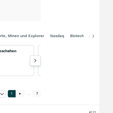
rte, Minen und Explorer
Nasdaq
Biotech
DAX
Geschehen
SanDisk - Der neue Überflieger am Markt für Speicherchips
SanDisk Corporation
+3,64
%
Aktie
127 Aufrufe heute
Torsten_ejq gestern 17:35
1
►
…
7
#122