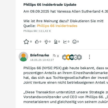
Phillips 66 Insidertrade Update
Am 09.09.2025 hat Vanessa Allen Sutherland 4.39
Wie ist Ihre Meinung dazu? Diskutieren Sie mit!
Quelle:
Phillips 66 Insidertrades
Phillips 66 | 111,42 €
0
0
0
0
0
0
Briefmarke
0
18.05.25 10:42:37
Phillips 66 (NYSE:PSX) gab heute bekannt, dass s
prozentigen Anteils an ihrem Einzelhandelsmarket
hat, das sich aus Tochtergesellschaften der Inv
Joint Venture einen nicht betriebseigenen Anteil
„Diese Transaktion unterstützt unsere Strategie z
Vorstandsvorsitzender und CEO von Phillips 66. 
monetarisieren und gleichzeitig von seinem zukün