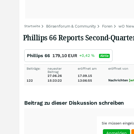
Börsenforum & Community
Foren
wO New
Startseite
Phillips 66 Reports Second-Quarter
Phillips 66
179,10
EUR
+0,42
%
Aktie
Beiträge:
neuester
eröffnet am
eröffnet von
Beitrag
27.06.26
17.09.15
Nachrichten
[w
122
15:33:22
13:06:55
Beitrag zu dieser Diskussion schreiben
Sie müssen eingel
Anmelden