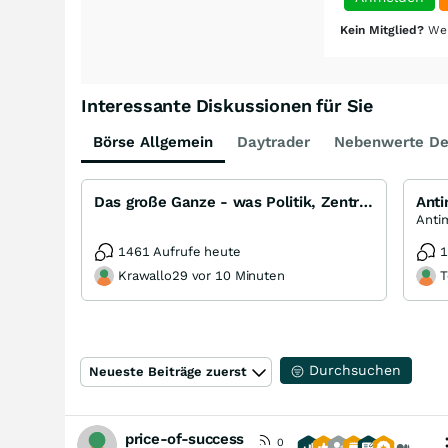
Kein Mitglied?
Wer
Interessante Diskussionen für Sie
Börse Allgemein
Daytrader
Nebenwerte De
Das große Ganze - was Politik, Zentralbanken, Trends, Medien und Gesellschaft mit Aktien, Rohstoffen
Ant
1461 Aufrufe heute
1
Krawallo29 vor 10 Minuten
T
Durchsuchen
Neueste Beiträge zuerst
price-of-success
0