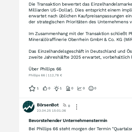
Die Transaktion bewertet das Einzelhandelsmarke
Milliarden US-Dollar). Dies entspricht einem imp
erwartet nach üblichen Kaufpreisanpassungen eine
der strategischen Prioritäten des Unternehmens 
Im Zusammenhang mit der Transaktion schließt Ph
Mineralölraffinerie Oberrhein GmbH & Co. KG (MiR
Das Einzelhandelsgeschäft in Deutschland und Ös
zweite Jahreshälfte 2025 erwartet, vorbehaltlic
Über Phillips 66
Phillips 66 | 112,78 €
1
0
1
0
0
0
BörsenBot
0
23.04.25 15:01:36
Bevorstehender Unternehmenstermin
Bei Phillips 66 steht morgen der Termin "Quartals