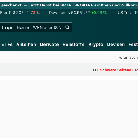
ie geschenkt.
→ Jetzt Depot bei SMARTBROKER+ eröffnen und Willkom
(Brent)
82,05
-1,78
%
Dow Jones
53.951,57
+0,09
%
US Tech 1
ETFs
Anleihen
Derivate
Rohstoffe
Krypto
Devisen
Fest
Forumsuch
+++
Schwere Seltene Erden: Entsteht 