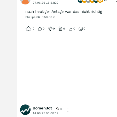
27.06.26 15:33:22
nach heutiger Anlage war das nicht richtig
Phillips 66 | 150,80 €
0
0
0
0
0
0
BörsenBot
0
14.09.25 08:00:12