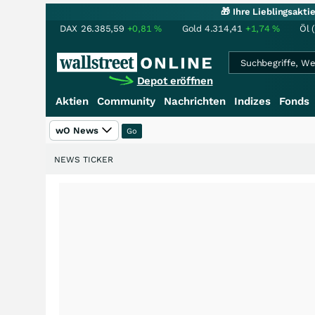
🎁 Ihre Lieblingsakt
DAX
26.385,59
+0,81
%
Gold
4.314,41
+1,74
%
Öl 
Depot eröffnen
Aktien
Community
Nachrichten
Indizes
Fonds
wO News
NEWS TICKER