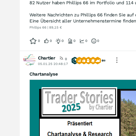
82 Nutzer haben Phillips 66 im Portfolio und 114 
Weitere Nachrichten zu Phillips 66 finden Sie auf
Eine Übersicht aller Unternehmenstermine finde
Phillips 66 | 89,15 €
0
0
0
0
0
0
Chartier
0
05.01.25 20:48:17
Chartanalyse