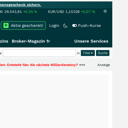
mensgeschenk sichern.
00
29.542,81
+0,55
%
EUR/USD
1,15326
+0,07
%
Aktie geschenkt!
Login
Push-Kurse
zins
Broker-Magazin ✨
Unsere Services
e
in
Titel
hier die nächste Milliardenstory?
+++
Anzeige