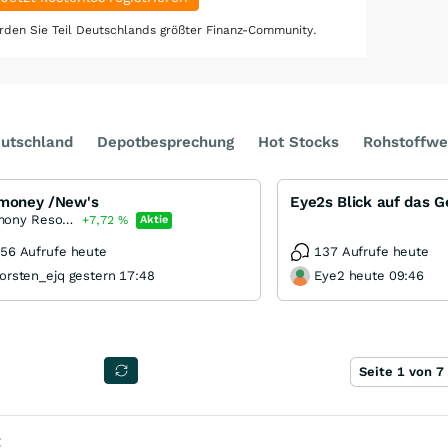
den Sie Teil Deutschlands größter Finanz-Community.
utschland
Depotbesprechung
Hot Stocks
Rohstoffwe
imoney /New's
Eye2s Blick auf das 
Antimony Resources
+7,72
%
Aktie
56 Aufrufe heute
137 Aufrufe heute
orsten_ejq gestern 17:48
Eye2 heute 09:46
Seite 1 von 7