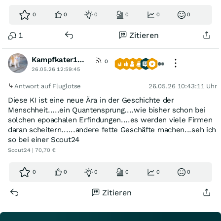
0
0
0
0
0
0
1
Zitieren
Kampfkater1969
0
26.05.26 12:59:45
Antwort auf Fluglotse
26.05.26 10:43:11 Uhr
Diese KI ist eine neue Ära in der Geschichte der
Menschheit.....ein Quantensprung....wie bisher schon bei
solchen epoachalen Erfindungen....es werden viele Firmen
daran scheitern......andere fette Geschäfte machen...seh ich
so bei einer Scout24
Scout24 | 70,70 €
0
0
0
0
0
0
Zitieren