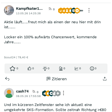
Kampfkater1969
0
13.05.26 14:25:38
Aktie läuft.....freut mich als einen der neu hier mit drin
ist......
Locker ein 100% aufwärts Chancenwert, kommende
Jahre......
Scout24 | 78,40 €
0
0
0
0
0
0
Zitieren
cash74
0
08.05.26 17:55:58
Und im kürzeren Zeitfenster sehe ich aktuell eine
umgekehrte SKS-Formation. Sollte zeitnah Richtung >€80