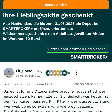
Bonus Aktion
Ihre Lieblingsaktie geschenkt
Alle Neukunden, die bis zum 31.08.2026 ein Depot bei
SMARTBROKER+ eröffnen, erhalten als
Willkommensgeschenk einen Anteil ausgewählter Aktien
im Wert von 50 Euro!
Jetzt Depot eröffnen und sichern!
Fluglotse
0
26.05.26 10:43:11
Antwort auf Kampfkater1969
26.05.26 08:36:58 Uhr
Ja, es ist für uns Ottonormalverbraucher äusserst schwer
einzuschätzen. Keiner hätte vor 3 J. gedacht was heute mit
den Techkursen passiert. Ki = Killer - wer wusste das ? und
wer weiß ob es so extrem wird wie prognostiziert.
Die Wahrheit liegt wie immer in der Mitte. Hochtief ist ein