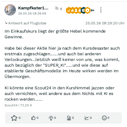
Kampfkater1969
0
26.05.26 08:36:58
Antwort auf Fluglotse
25.05.26 09:29:20 Uhr
Im Einkaufskurs liegt der größte Hebel kommende
Gewinne.
Habe bei dieser Aktie hier ja nach dem Kursdesaster auch
erstmals zugeschlagen......und auch bei anderen
Verlockungen...letzlich weiß keiner von uns, was kommt,
auch bezüglich der "SUPER_KI".....und wie diese auf
etablierte Geschäftsmodelle im Heute wirken werden im
Übermorgen.
KI könnte eine Scout24 in den Kurshimmel jazzen oder
auch vernichten, weil andere aus dem Nichts mit KI es
rocken werden......
Scout24 | 72,25 €
0
0
0
0
0
0