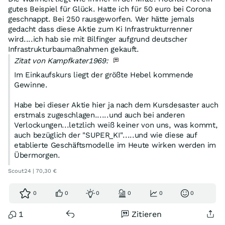
gutes Beispiel für Glück. Hatte ich für 50 euro bei Corona
geschnappt. Bei 250 rausgeworfen. Wer hätte jemals
gedacht dass diese Aktie zum Ki Infrastrukturrenner
wird....ich hab sie mit Bilfinger aufgrund deutscher
Infrastrukturbaumaßnahmen gekauft.
Zitat von Kampfkater1969:
Im Einkaufskurs liegt der größte Hebel kommende
Gewinne.
Habe bei dieser Aktie hier ja nach dem Kursdesaster auch
erstmals zugeschlagen......und auch bei anderen
Verlockungen...letzlich weiß keiner von uns, was kommt,
auch bezüglich der "SUPER_KI".....und wie diese auf
etablierte Geschäftsmodelle im Heute wirken werden im
Übermorgen.
Scout24 | 70,30 €
KI könnte eine Scout24 in den Kurshimmel jazzen oder
auch vernichten, weil andere aus dem Nichts mit KI es
0
0
0
0
0
0
rocken werden......
1
Zitieren