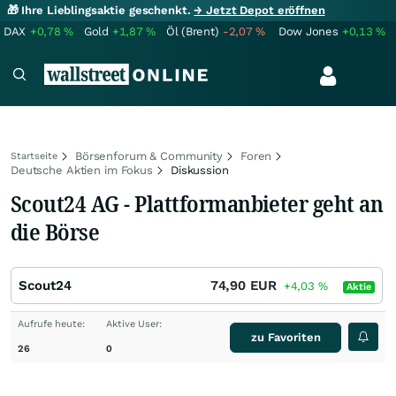
🎁 Ihre Lieblingsaktie geschenkt.
→ Jetzt Depot eröffnen
DAX
+0,78
%
Gold
+1,87
%
Öl (Brent)
-2,07
%
Dow Jones
+0,13
%
Börsenforum & Community
Foren
Startseite
Deutsche Aktien im Fokus
Diskussion
Scout24 AG - Plattformanbieter geht an
die Börse
Scout24
74,90
EUR
+4,03
%
Aktie
Aufrufe heute:
Aktive User:
zu Favoriten
26
0