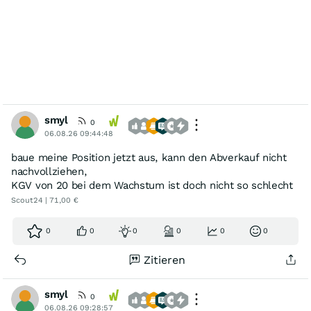
smyl
0
06.08.26 09:44:48
baue meine Position jetzt aus, kann den Abverkauf nicht
nachvollziehen,
KGV von 20 bei dem Wachstum ist doch nicht so schlecht
Scout24 | 71,00 €
0
0
0
0
0
0
Zitieren
smyl
0
06.08.26 09:28:57