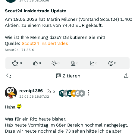
24.05.26 08:00:06
Scout24 Insidertrade Update
Am 19.05.2026 hat Martin Mildner (Vorstand Scout24) 1.400
Aktien, zu einem Kurs von 74,40 EUR gekauft.
Wie ist Ihre Meinung dazu? Diskutieren Sie mit!
Quelle:
Scout24 Insidertrades
Scout24 | 71,85 €
0
0
0
0
0
0
Zitieren
reznip1386
0
22.05.26 16:57:32
Haha
Was für ein Ritt heute bisher.
Hab heute Vormittag im 68er Bereich nochmal nachgelegt.
Dass wir heute nochmal die 73 sehen hätte ich da aber