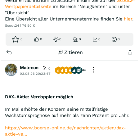
Weitere Nachrichten zu Scout24 finden Sie auf der
Scout24
Wertpapierdetailseite
im Bereich "Neuigkeiten" und unter
"Übersicht".
Eine Übersicht aller Unternehmenstermine finden Sie
hier
.
Scout24 | 76,50 €
0
0
0
0
0
0
Zitieren
Malecon
0
03.08.26 20:23:47
DAX-Aktie: Verdoppler möglich
Im Mai erhöhte der Konzern seine mittelfristige
Wachstumsprognose auf mehr als zehn Prozent pro Jahr.
https://www.boerse-online.de/nachrichten/aktien/dax-
aktie-ve…