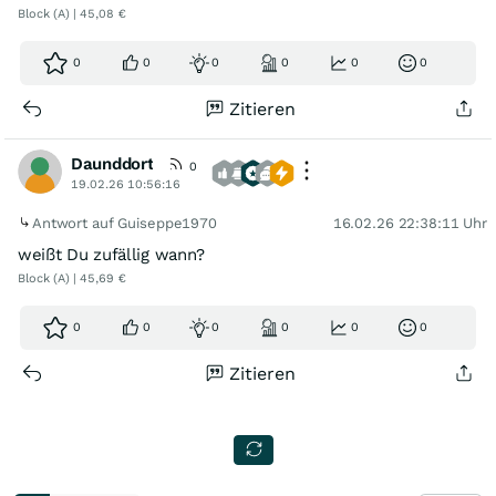
Block (A) | 45,08 €
0
0
0
0
0
0
Zitieren
Daunddort
0
19.02.26 10:56:16
Antwort auf Guiseppe1970
16.02.26 22:38:11 Uhr
weißt Du zufällig wann?
Block (A) | 45,69 €
0
0
0
0
0
0
Zitieren