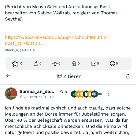
(Bericht von Manya Saini und Arasu Kannagi Basil,
bearbeitet von Sabine Wollrab, redigiert von Thomas
Seythal)
https://web.s-investor.de/app/nachrichten.htm?
INST_ID=000103…
Block (A) | 54,51 €
0
0
0
0
0
0
Zitieren
Samba_an_der_Eckfahne
0
27.02.26 10:16:12
Ich finde es maximal zynisch und auch traurig, dass solche
Meldungen an der Börse immer für Jubelstürme sorgen.
Über 40 % der Belegschaft werden entlassen. Was da für
menschliche Schicksale drinstecken. Und die Firma wird
dafür gefeiert und positiv bewertet. Ja ja, ich weiß schon,