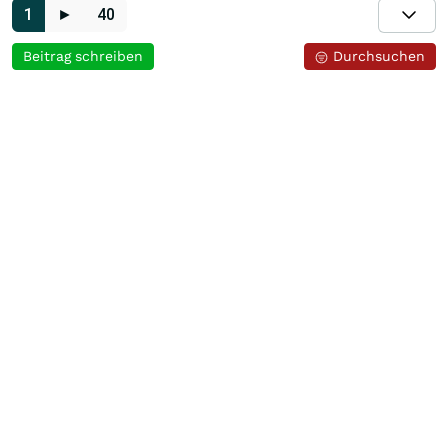
1
►
40
Beitrag schreiben
Durchsuchen