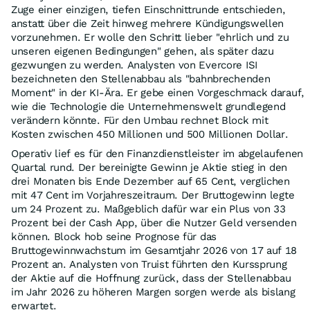
Zuge einer einzigen, tiefen Einschnittrunde entschieden,
anstatt über die Zeit hinweg mehrere Kündigungswellen
vorzunehmen. Er wolle den Schritt lieber "ehrlich und zu
unseren eigenen Bedingungen" gehen, als später dazu
gezwungen zu werden. Analysten von Evercore ISI
bezeichneten den Stellenabbau als "bahnbrechenden
Moment" in der KI-Ära. Er gebe einen Vorgeschmack darauf,
wie die Technologie die Unternehmenswelt grundlegend
verändern könnte. Für den Umbau rechnet Block mit
Kosten zwischen 450 Millionen und 500 Millionen Dollar.
Operativ lief es für den Finanzdienstleister im abgelaufenen
Quartal rund. Der bereinigte Gewinn je Aktie stieg in den
drei Monaten bis Ende Dezember auf 65 Cent, verglichen
mit 47 Cent im Vorjahreszeitraum. Der Bruttogewinn legte
um 24 Prozent zu. Maßgeblich dafür war ein Plus von 33
Prozent bei der Cash App, über die Nutzer Geld versenden
können. Block hob seine Prognose für das
Bruttogewinnwachstum im Gesamtjahr 2026 von 17 auf 18
Prozent an. Analysten von Truist führten den Kurssprung
der Aktie auf die Hoffnung zurück, dass der Stellenabbau
im Jahr 2026 zu höheren Margen sorgen werde als bislang
erwartet.