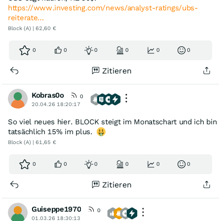
https://www.investing.com/news/analyst-ratings/ubs-
reiterate…
Block (A) | 62,60 €
0
0
0
0
0
0
Zitieren
Kobras0o
0
20.04.26 18:20:17
So viel neues hier. BLOCK steigt im Monatschart und ich bin
tatsächlich 15% im plus.
Block (A) | 61,65 €
0
0
0
0
0
0
Zitieren
Guiseppe1970
0
01.03.26 18:30:13