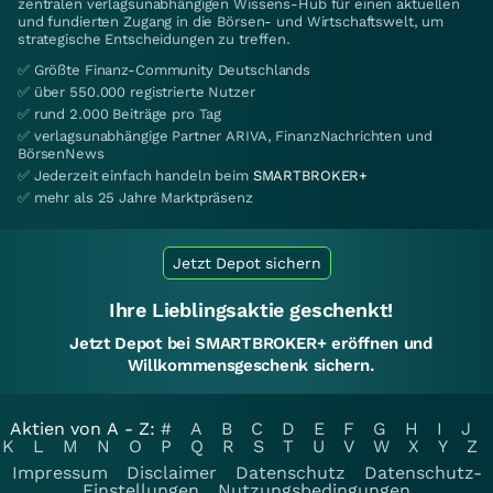
zentralen verlagsunabhängigen Wissens-Hub für einen aktuellen
und fundierten Zugang in die Börsen- und Wirtschaftswelt, um
strategische Entscheidungen zu treffen.
✅ Größte Finanz-Community Deutschlands
✅ über 550.000 registrierte Nutzer
✅ rund 2.000 Beiträge pro Tag
✅ verlagsunabhängige Partner ARIVA, FinanzNachrichten und
BörsenNews
✅ Jederzeit einfach handeln beim
SMARTBROKER+
✅ mehr als 25 Jahre Marktpräsenz
Jetzt Depot sichern
Ihre Lieblingsaktie geschenkt!
Jetzt Depot bei SMARTBROKER+ eröffnen und
Willkommensgeschenk sichern.
Aktien von A - Z:
#
A
B
C
D
E
F
G
H
I
J
K
L
M
N
O
P
Q
R
S
T
U
V
W
X
Y
Z
Impressum
Disclaimer
Datenschutz
Datenschutz-
Einstellungen
Nutzungsbedingungen