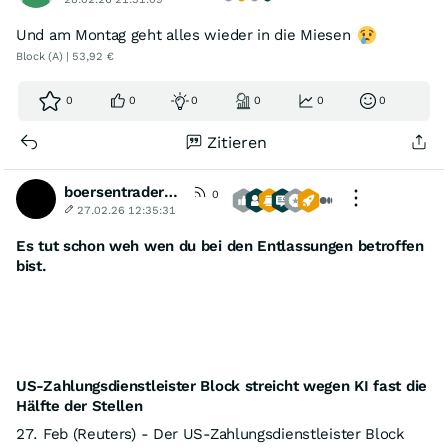
Und am Montag geht alles wieder in die Miesen
Block (A) | 53,92 €
0
0
0
0
0
0
Zitieren
boersentrader02
0
27.02.26 12:35:31
Es tut schon weh wen du bei den Entlassungen betroffen
bist.
US-Zahlungsdienstleister Block streicht wegen KI fast die
Hälfte der Stellen
27. Feb (Reuters) - Der US-Zahlungsdienstleister Block