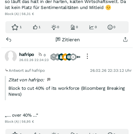
so läuft das halt in der harten, kalten Wirtschaftswelt. Da
ist kein Platz für Sentimentalitäten und Mitleid
Block (A) | 56,31 €
1
1
0
0
0
0
Zitieren
hafripo
0
26.02.26 22:34:23
Antwort auf hafripo
26.02.26 22:33:12 Uhr
Zitat von hafripo:
Block to cut 40% of its workforce (Bloomberg Breaking
News)
„… over 40% …“
Block (A) | 56,95 €