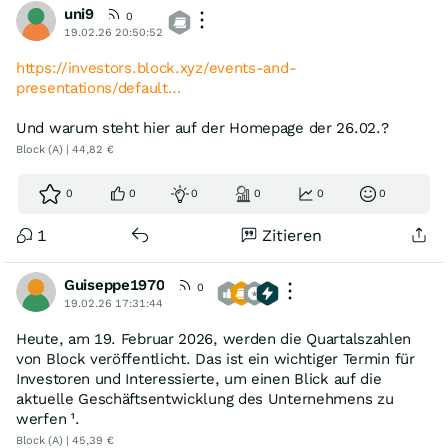
uni9
0
19.02.26 20:50:52
https://investors.block.xyz/events-and-
presentations/default…
Und warum steht hier auf der Homepage der 26.02.?
Block (A) | 44,82 €
0
0
0
0
0
0
1
Zitieren
Guiseppe1970
0
19.02.26 17:31:44
Heute, am 19. Februar 2026, werden die Quartalszahlen
von Block veröffentlicht. Das ist ein wichtiger Termin für
Investoren und Interessierte, um einen Blick auf die
aktuelle Geschäftsentwicklung des Unternehmens zu
werfen ¹.
Block (A) | 45,39 €