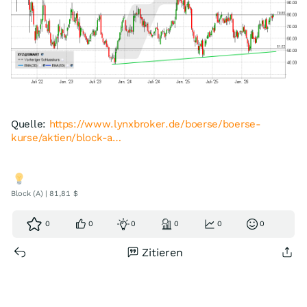
Quelle:
https://www.lynxbroker.de/boerse/boerse-
kurse/aktien/block-a…
Block (A) | 81,81 $
0
0
0
0
0
0
Zitieren