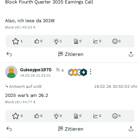
Block Fourth Quarter 2025 Earnings Call
Also, ich lese da 2026!
Block (A) | 45,03 €
1
0
1
0
0
0
Zitieren
Guiseppe1970
0
19.02.26 21:32:31
Antwort auf uni9
19.02.26 20:50:52 Uhr
2025 war’s am 26.2
Block (A) | 44,77 €
0
0
0
0
0
0
Zitieren