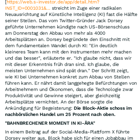
[
https://web.s-investor.de/app/detail.htm?
INST_ID=0001031&…
streicht im Zuge einer radikalen
Neuausrichtung auf Künstliche Intelligenz (KI) fast die Hälfte
seiner Stellen. Das vom Twitter-Gründer Jack Dorsey
geführte Unternehmen kündigte nach US-Börsenschluss
am Donnerstag den Abbau von mehr als 4000
Arbeitsplätzen an. Dorsey begründete den Einschnitt mit
dem fundamentalen Wandel durch KI: "Ein deutlich
kleineres Team kann mit den Instrumenten mehr machen
und das besser", erläuterte er. "Ich glaube nicht, dass wir
mit dieser Erkenntnis früh dran sind. Ich glaube, die
meisten Unternehmen sind spät dran." Der Schritt zeigt,
wie KI bei Unternehmen konkret zum Abbau von Stellen
führen kann. Er nährt damit langgehegte Befürchtungen von
Arbeitnehmern und Ökonomen, dass die Technologie zwar
Produktivität und Gewinne steigert, aber gleichzeitig
Arbeitsplätze vernichtet. An der Börse sorgte die
Ankündigung für Begeisterung:
Die Block-Aktie schoss im
nachbörslichen Handel um 25 Prozent nach oben.
"BAHNBRECHENER MOMENT IN KI-ÄRA"
In einem Beitrag auf der Social-Media-Plattform X führte
Dorsey weiter aus, Block habe sich für einen Jobabbau im