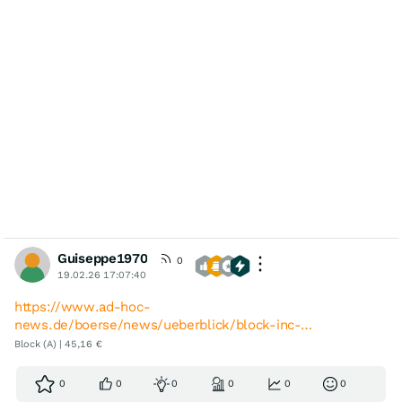
Guiseppe1970
0
19.02.26 17:07:40
https://www.ad-hoc-
news.de/boerse/news/ueberblick/block-inc-…
Block (A) | 45,16 €
0
0
0
0
0
0