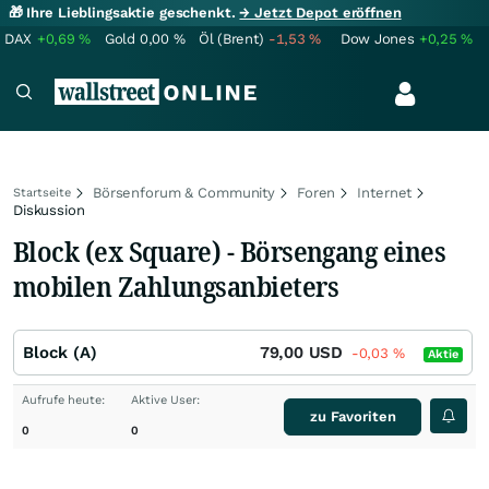
🎁 Ihre Lieblingsaktie geschenkt.
→ Jetzt Depot eröffnen
DAX
+0,69
%
Gold
0,00
%
Öl (Brent)
-1,53
%
Dow Jones
+0,25
%
Börsenforum & Community
Foren
Internet
Startseite
Diskussion
Block (ex Square) - Börsengang eines
mobilen Zahlungsanbieters
Block (A)
79,00
USD
-0,03
%
Aktie
Aufrufe heute:
Aktive User:
zu Favoriten
0
0