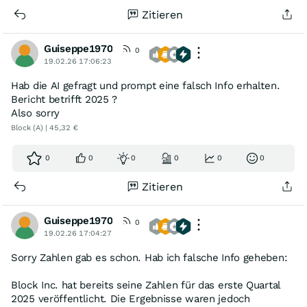
Zitieren
Guiseppe1970
0
19.02.26 17:06:23
Hab die AI gefragt und prompt eine falsch Info erhalten.
Bericht betrifft 2025 ?
Also sorry
Block (A) | 45,32 €
0
0
0
0
0
0
Zitieren
Guiseppe1970
0
19.02.26 17:04:27
Sorry Zahlen gab es schon. Hab ich falsche Info geheben:
Block Inc. hat bereits seine Zahlen für das erste Quartal
2025 veröffentlicht. Die Ergebnisse waren jedoch