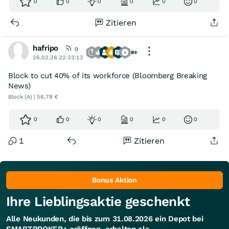
0
0
0
0
0
0
Zitieren
hafripo
0
26.02.26 22:33:12
Block to cut 40% of its workforce (Bloomberg Breaking
News)
Block (A) | 56,78 €
0
0
0
0
0
0
1
Zitieren
Bonus Aktion
Ihre Lieblingsaktie geschenkt
Alle Neukunden, die bis zum 31.08.2026 ein Depot bei
SMARTBROKER+ eröffnen, erhalten als