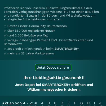
Profitieren Sie von unserem Alleinstellungsmerkmal als den
zentralen verlagsunabhängigen Wissens-Hub für einen aktuellen
und fundierten Zugang in die Börsen- und Wirtschaftswelt, um
strategische Entscheidungen zu treffen.
✅ Größte Finanz-Community Deutschlands
✅ über 550.000 registrierte Nutzer
✅ rund 2.000 Beiträge pro Tag
✅ verlagsunabhängige Partner ARIVA, FinanzNachrichten und
BörsenNews
✅ Jederzeit einfach handeln beim
SMARTBROKER+
✅ mehr als 25 Jahre Marktpräsenz
Jetzt Depot sichern
Ihre Lieblingsaktie geschenkt!
Jetzt Depot bei SMARTBROKER+ eröffnen und
Willkommensgeschenk sichern.
Aktien von A - Z:
#
A
B
C
D
E
F
G
H
I
J