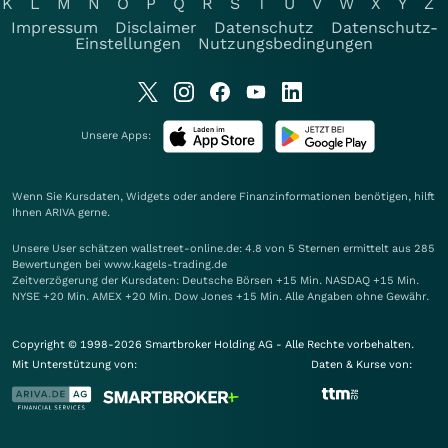
K
L
M
N
O
P
Q
R
S
T
U
V
W
X
Y
Z
Impressum
Disclaimer
Datenschutz
Datenschutz-
Einstellungen
Nutzungsbedingungen
Unsere Apps:
Wenn Sie Kursdaten, Widgets oder andere Finanzinformationen benötigen, hilft
Ihnen
ARIVA
gerne.
Unsere User schätzen wallstreet-online.de: 4.8 von 5 Sternen ermittelt aus 285
Bewertungen bei www.kagels-trading.de
Zeitverzögerung der Kursdaten: Deutsche Börsen +15 Min. NASDAQ +15 Min.
NYSE +20 Min. AMEX +20 Min. Dow Jones +15 Min. Alle Angaben ohne Gewähr.
Copyright © 1998-2026 Smartbroker Holding AG - Alle Rechte vorbehalten.
Mit Unterstützung von:
Daten & Kurse von: