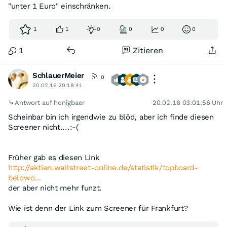
"unter 1 Euro" einschränken.
1
1
0
0
0
0
1
Zitieren
SchlauerMeier
0
20.02.16 20:18:41
Antwort auf honigbaer
20.02.16 03:01:56 Uhr
Scheinbar bin ich irgendwie zu blöd, aber ich finde diesen
Screener nicht....:-(
Früher gab es diesen Link
http://aktien.wallstreet-online.de/statistik/topboard-
belowo…
der aber nicht mehr funzt.
Wie ist denn der Link zum Screener für Frankfurt?