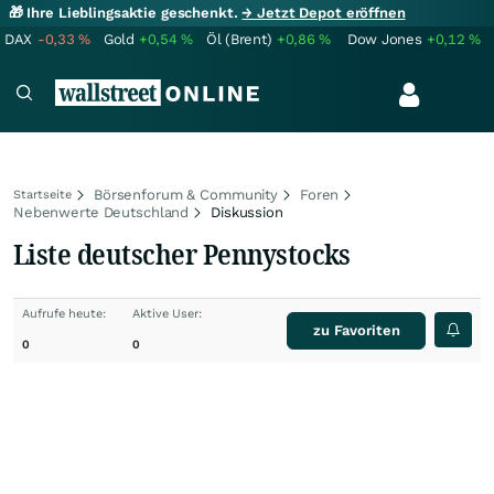
🎁 Ihre Lieblingsaktie geschenkt.
→ Jetzt Depot eröffnen
DAX
-0,33
%
Gold
+0,54
%
Öl (Brent)
+0,86
%
Dow Jones
+0,12
%
Börsenforum & Community
Foren
Startseite
Nebenwerte Deutschland
Diskussion
Liste deutscher Pennystocks
Aufrufe heute:
Aktive User:
zu Favoriten
0
0