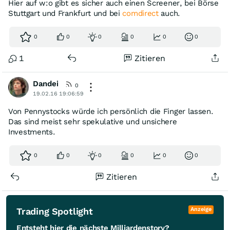
Hier auf w:o gibt es sicher auch einen Screener, bei Börse
Stuttgart und Frankfurt und bei
comdirect
auch.
0
0
0
0
0
0
1
Zitieren
Dandei
0
19.02.16 19:06:59
Von Pennystocks würde ich persönlich die Finger lassen.
Das sind meist sehr spekulative und unsichere
Investments.
0
0
0
0
0
0
Zitieren
Trading Spotlight
Anzeige
Entsteht hier die nächste Milliardenstory?