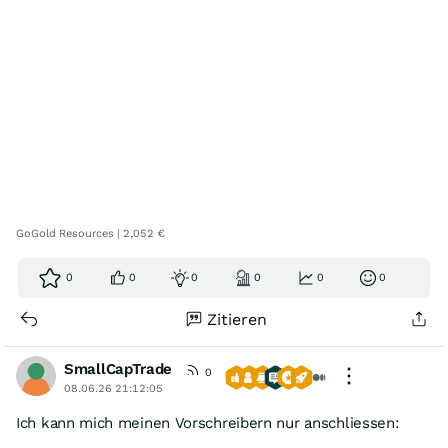
GoGold Resources | 2,052 €
0
0
0
0
0
0
Zitieren
SmallCapTrade
0
08.06.26 21:12:05
Ich kann mich meinen Vorschreibern nur anschliessen: