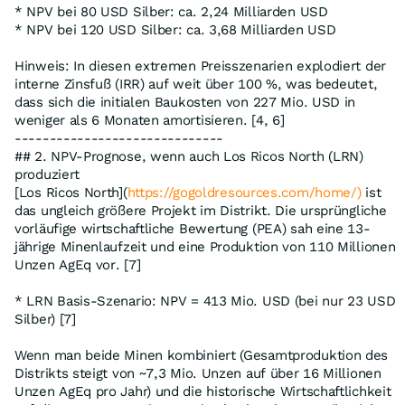
* NPV bei 80 USD Silber: ca. 2,24 Milliarden USD
* NPV bei 120 USD Silber: ca. 3,68 Milliarden USD
Hinweis: In diesen extremen Preisszenarien explodiert der
interne Zinsfuß (IRR) auf weit über 100 %, was bedeutet,
dass sich die initialen Baukosten von 227 Mio. USD in
weniger als 6 Monaten amortisieren. [4, 6]
------------------------------
## 2. NPV-Prognose, wenn auch Los Ricos North (LRN)
produziert
[Los Ricos North](
https://gogoldresources.com/home/)
ist
das ungleich größere Projekt im Distrikt. Die ursprüngliche
vorläufige wirtschaftliche Bewertung (PEA) sah eine 13-
jährige Minenlaufzeit und eine Produktion von 110 Millionen
Unzen AgEq vor. [7]
* LRN Basis-Szenario: NPV = 413 Mio. USD (bei nur 23 USD
Silber) [7]
Wenn man beide Minen kombiniert (Gesamtproduktion des
Distrikts steigt von ~7,3 Mio. Unzen auf über 16 Millionen
Unzen AgEq pro Jahr) und die historische Wirtschaftlichkeit