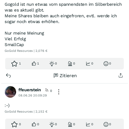
Gogold ist nun etwas vom spannendsten im Silberbereich
was es aktuell gibt.
Meine Shares bleiben auch eingefroren, evtl. werde ich
sogar noch etwas erhöhen.
Nur meine Meinung
Viel Erfolg
SmallCap
GoGold Resources | 2,076 €
1
1
0
0
0
0
Zitieren
ffeuerstein
0
08.06.26 20:09:29
:-)
GoGold Resources | 2,152 €
0
0
0
0
0
0