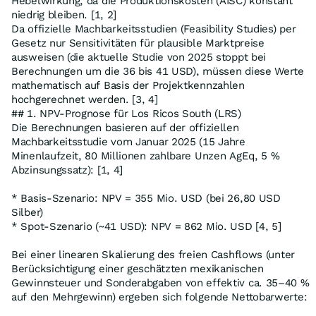
Hebelwirkung, da die Produktionskosten (AISC) konstant
niedrig bleiben. [1, 2]
Da offizielle Machbarkeitsstudien (Feasibility Studies) per
Gesetz nur Sensitivitäten für plausible Marktpreise
ausweisen (die aktuelle Studie von 2025 stoppt bei
Berechnungen um die 36 bis 41 USD), müssen diese Werte
mathematisch auf Basis der Projektkennzahlen
hochgerechnet werden. [3, 4]
## 1. NPV-Prognose für Los Ricos South (LRS)
Die Berechnungen basieren auf der offiziellen
Machbarkeitsstudie vom Januar 2025 (15 Jahre
Minenlaufzeit, 80 Millionen zahlbare Unzen AgEq, 5 %
Abzinsungssatz): [1, 4]
* Basis-Szenario: NPV = 355 Mio. USD (bei 26,80 USD
Silber)
* Spot-Szenario (~41 USD): NPV = 862 Mio. USD [4, 5]
Bei einer linearen Skalierung des freien Cashflows (unter
Berücksichtigung einer geschätzten mexikanischen
Gewinnsteuer und Sonderabgaben von effektiv ca. 35–40 %
auf den Mehrgewinn) ergeben sich folgende Nettobarwerte: