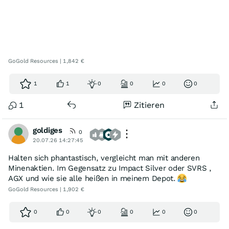
GoGold Resources | 1,842 €
1
1
0
0
0
0
1
Zitieren
goldiges
0
20.07.26 14:27:45
Halten sich phantastisch, vergleicht man mit anderen
Minenaktien. Im Gegensatz zu Impact Silver oder SVRS ,
AGX und wie sie alle heißen in meinem Depot.
GoGold Resources | 1,902 €
0
0
0
0
0
0