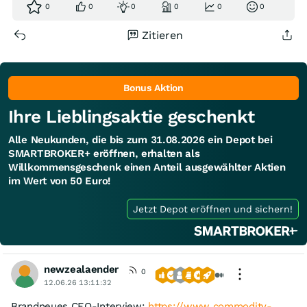
0
0
0
0
0
0
Zitieren
Bonus Aktion
Ihre Lieblingsaktie geschenkt
Alle Neukunden, die bis zum 31.08.2026 ein Depot bei
SMARTBROKER+ eröffnen, erhalten als
Willkommensgeschenk einen Anteil ausgewählter Aktien
im Wert von 50 Euro!
Jetzt Depot eröffnen und sichern!
newzealaender
0
12.06.26 13:11:32
Brandneues CEO-Interview:
https://www.commodity-