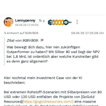
Lennypenny
0
08.06.26 17:44:02
Antwort auf 90BVB09
08.06.26 17:25:08 Uhr
Zitat von 90BVB09:
Was bewegt dich dazu, hier nen zukünftigen
Outperformer zu haben? Mit Silber 80 usd liegt der NPV
bei 1,8 Mrd, ist ordentlich aber welche Kurstreiber gibt
es denn ganz allgemein?
Hier nochmal mein Investment Case von der KI
beschrieben:
Bei extremen Rohstoff-Szenarien mit Silberpreisen von 80
USD oder 120 USD entfalten die Projekte von [GoGold
Resources](
https://gogoldresources.com/)
eine massive