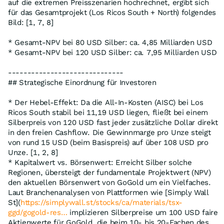
auf die extremen Preisszenarien hochrechnet, ergibt sich
für das Gesamtprojekt (Los Ricos South + North) folgendes
Bild: [1, 7, 8]
* Gesamt-NPV bei 80 USD Silber: ca. 4,85 Milliarden USD
* Gesamt-NPV bei 120 USD Silber: ca. 7,95 Milliarden USD
------------------------------
## Strategische Einordnung für Investoren
* Der Hebel-Effekt: Da die All-In-Kosten (AISC) bei Los
Ricos South stabil bei 11,19 USD liegen, fließt bei einem
Silberpreis von 120 USD fast jeder zusätzliche Dollar direkt
in den freien Cashflow. Die Gewinnmarge pro Unze steigt
von rund 15 USD (beim Basispreis) auf über 108 USD pro
Unze. [1, 2, 8]
* Kapitalwert vs. Börsenwert: Erreicht Silber solche
Regionen, übersteigt der fundamentale Projektwert (NPV)
den aktuellen Börsenwert von GoGold um ein Vielfaches.
Laut Branchenanalysen von Plattformen wie [Simply Wall
St](
https://simplywall.st/stocks/ca/materials/tsx-
ggd/gogold-res…
implizieren Silberpreise um 100 USD faire
Aktienwerte für GoGold, die beim 10- bis 20-Fachen des