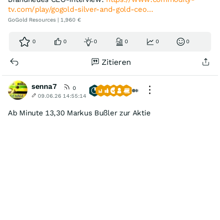
tv.com/play/gogold-silver-and-gold-ceo…
GoGold Resources | 1,960 €
0
0
0
0
0
0
Zitieren
senna7
0
09.06.26 14:55:14
Ab Minute 13,30 Markus Bußler zur Aktie