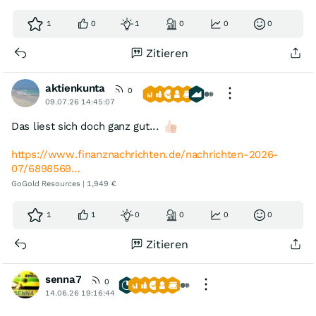
1
0
1
0
0
0
Zitieren
aktienkunta
0
09.07.26 14:45:07
Das liest sich doch ganz gut...
https://www.finanznachrichten.de/nachrichten-2026-
07/6898569…
GoGold Resources | 1,949 €
1
1
0
0
0
0
Zitieren
senna7
0
14.06.26 19:16:44