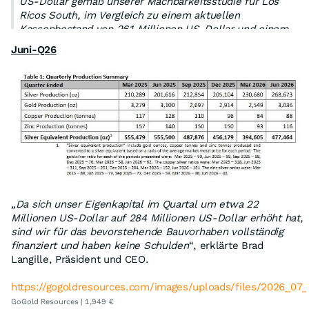
US-Dollar gemäß unserer Machbarkeitsstudie für Los
Ricos South, im Vergleich zu einem aktuellen
Kassenbestand von 261 Millionen US-Dollar und einem
zusätzlich starken Cashflow aus Parral, über eine
Juni-Q26
verbleibende Minenlaufzeit von 4 bis 5 Jahren, zeigt dies
deutlich, dass das Unternehmen für sein bevorstehendes
Bauvorhaben vollständig finanziert ist.“
„Da sich unser Eigenkapital im Quartal um etwa 22
Millionen US-Dollar auf 284 Millionen US-Dollar erhöht hat,
sind wir für das bevorstehende Bauvorhaben vollständig
finanziert und haben keine Schulden
“, erklärte Brad
https://gogoldresources.com/images/uploads/files/2026_
Langille, Präsident und CEO.
https://gogoldresources.com/images/uploads/files/2026_07
GoGold Resources | 1,949 €