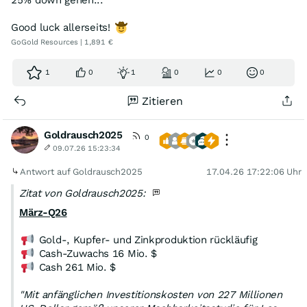
25% down gehen...
Good luck allerseits!
GoGold Resources | 1,891 €
1
0
1
0
0
0
Zitieren
Goldrausch2025
0
09.07.26 15:23:34
Antwort auf Goldrausch2025
17.04.26 17:22:06 Uhr
Zitat von Goldrausch2025:
März-Q26
Gold-, Kupfer- und Zinkproduktion rückläufig
Cash-Zuwachs 16 Mio. $
Cash 261 Mio. $
"Mit anfänglichen Investitionskosten von 227 Millionen