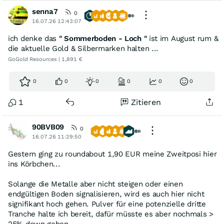
senna7
0
16.07.26 12:43:07
ich denke das
" Sommerboden - Loch "
ist im August rum &
die aktuelle Gold & Silbermarken halten ...
GoGold Resources | 1,891 €
0
0
0
0
0
0
1
Zitieren
90BVB09
0
16.07.26 11:29:50
Gestern ging zu roundabout 1,90 EUR meine Zweitposi hier
ins Körbchen...
Solange die Metalle aber nicht steigen oder einen
endgültigen Boden signalisieren, wird es auch hier nicht
signifikant hoch gehen. Pulver für eine potenzielle dritte
Tranche halte ich bereit, dafür müsste es aber nochmals >