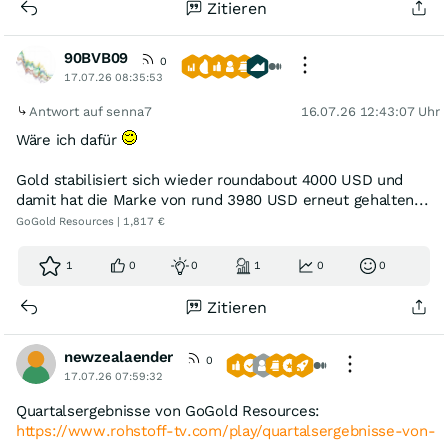
Zitieren
90BVB09
0
17.07.26 08:35:53
Antwort auf senna7
16.07.26 12:43:07 Uhr
Wäre ich dafür
Gold stabilisiert sich wieder roundabout 4000 USD und
damit hat die Marke von rund 3980 USD erneut gehalten...
GoGold Resources | 1,817 €
1
0
0
1
0
0
Zitieren
newzealaender
0
17.07.26 07:59:32
Quartalsergebnisse von GoGold Resources:
https://www.rohstoff-tv.com/play/quartalsergebnisse-von-