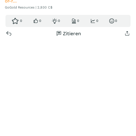
or-r…
GoGold Resources | 2,930 C$
0
0
0
0
0
0
Zitieren