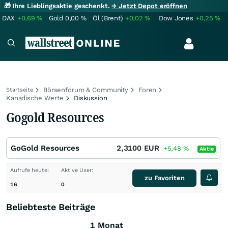
🎁 Ihre Lieblingsaktie geschenkt.
→ Jetzt Depot eröffnen
DAX
+0,69
%
Gold
0,00
%
Öl (Brent)
+0,02
%
Dow Jones
+0,25
%
Börsenforum & Community
Foren
Startseite
Kanadische Werte
Diskussion
Gogold Resources
GoGold Resources
2,3100
EUR
+5,48
%
Aktie
Aufrufe heute:
Aktive User:
zu Favoriten
16
0
Beliebteste Beiträge
1 Monat