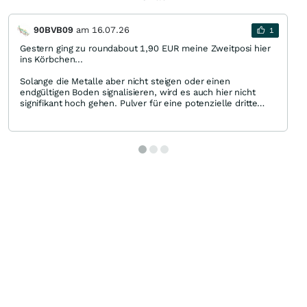
90BVB09
am
16.07.26
1
Gestern ging zu roundabout 1,90 EUR meine Zweitposi hier
ins Körbchen...
Solange die Metalle aber nicht steigen oder einen
endgültigen Boden signalisieren, wird es auch hier nicht
signifikant hoch gehen. Pulver für eine potenzielle dritte
Tranche halte ich bereit, dafür müsste es aber nochmals >
25% down gehen...
Good luck allerseits! 🤠