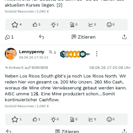
aktuellen Kurses liegen. [2]
GoGold Resources | 2,080 €
4
3
1
0
0
0
1
Zitieren
Lennypenny
0
08.06.26 17:35:13
Antwort auf 90BVB09
08.06.26 17:25:08 Uhr
Neben Los Ricos South gibt's ja noch Los Ricos North. Wir
reden hier von gesamt ca. 200 Mio Unzen. 260 Mio Cash,
woraus die Mine ohne Verwässerung gebaut werden kann.
AISC umme 12$. Eine Mine produziert schon...Somit
kontinuierlicher Cashflow.
GoGold Resources | 2,080 €
1
1
0
0
0
0
Zitieren