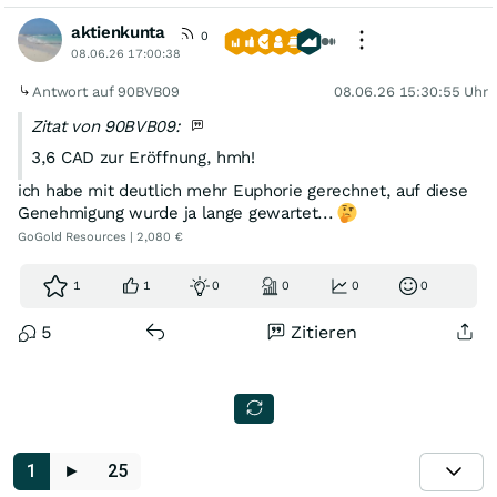
aktienkunta
0
08.06.26 17:00:38
Antwort auf 90BVB09
08.06.26 15:30:55 Uhr
Zitat von 90BVB09:
3,6 CAD zur Eröffnung, hmh!
ich habe mit deutlich mehr Euphorie gerechnet, auf diese
Genehmigung wurde ja lange gewartet...
GoGold Resources | 2,080 €
1
1
0
0
0
0
5
Zitieren
1
►
25