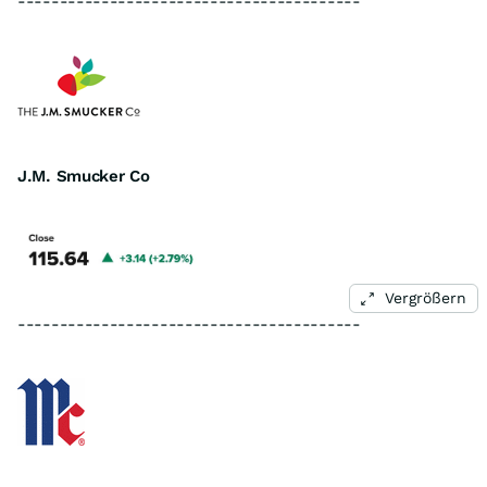
-----------------------------------------
J.M. Smucker Co
Vergrößern
-----------------------------------------