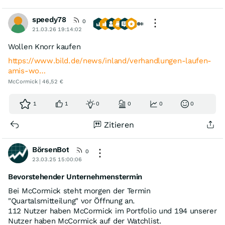
speedy78
0
21.03.26 19:14:02
Wollen Knorr kaufen
https://www.bild.de/news/inland/verhandlungen-laufen-
amis-wo…
McCormick | 46,52 €
1
1
0
0
0
0
Zitieren
BörsenBot
0
23.03.25 15:00:06
Bevorstehender Unternehmenstermin
Bei McCormick steht morgen der Termin
"Quartalsmitteilung" vor Öffnung an.
112 Nutzer haben McCormick im Portfolio und 194 unserer
Nutzer haben McCormick auf der Watchlist.