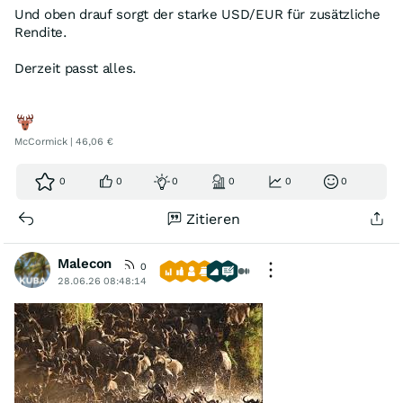
Und oben drauf sorgt der starke USD/EUR für zusätzliche
Rendite.
Derzeit passt alles.
McCormick | 46,06 €
0
0
0
0
0
0
Zitieren
Malecon
0
28.06.26 08:48:14