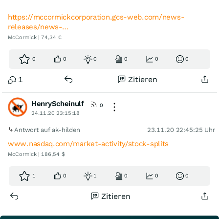
https://mccormickcorporation.gcs-web.com/news-
releases/news-…
McCormick | 74,34 €
0
0
0
0
0
0
1
Zitieren
HenryScheinulf
0
24.11.20 23:15:18
Antwort auf ak-hilden
23.11.20 22:45:25 Uhr
www.nasdaq.com/market-activity/stock-splits
McCormick | 186,54 $
1
0
1
0
0
0
Zitieren