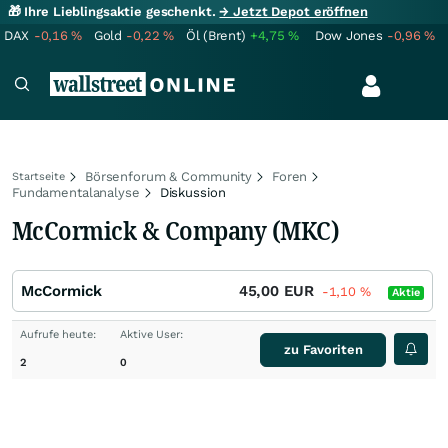
🎁 Ihre Lieblingsaktie geschenkt.
→ Jetzt Depot eröffnen
DAX
-0,16
%
Gold
-0,22
%
Öl (Brent)
+4,75
%
Dow Jones
-0,96
%
Börsenforum & Community
Foren
Startseite
Fundamentalanalyse
Diskussion
McCormick & Company (MKC)
McCormick
45,00
EUR
-1,10
%
Aktie
Aufrufe heute:
Aktive User:
zu Favoriten
2
0