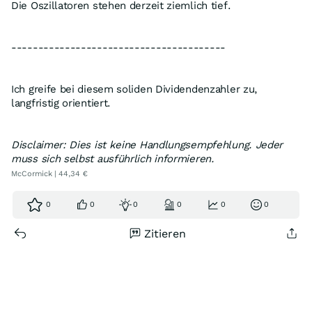
Die Oszillatoren stehen derzeit ziemlich tief.
----------------------------------------
Ich greife bei diesem soliden Dividendenzahler zu,
langfristig orientiert.
Disclaimer: Dies ist keine Handlungsempfehlung. Jeder
muss sich selbst ausführlich informieren.
McCormick | 44,34 €
0
0
0
0
0
0
Zitieren