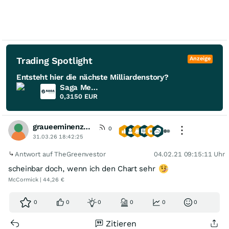
Trading Spotlight
Anzeige
Entsteht hier die nächste Milliardenstory?
Saga Metals
0,3150
EUR
graueeminenz77
0
31.03.26 18:42:25
Antwort auf TheGreenvestor
04.02.21 09:15:11 Uhr
scheinbar doch, wenn ich den Chart sehr
McCormick | 44,26 €
0
0
0
0
0
0
Zitieren