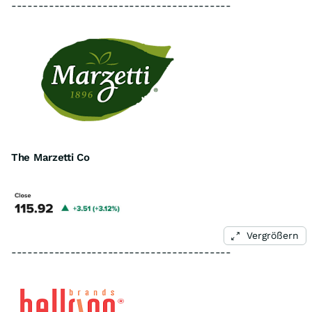
-----------------------------------------
The Marzetti Co
Vergrößern
-----------------------------------------